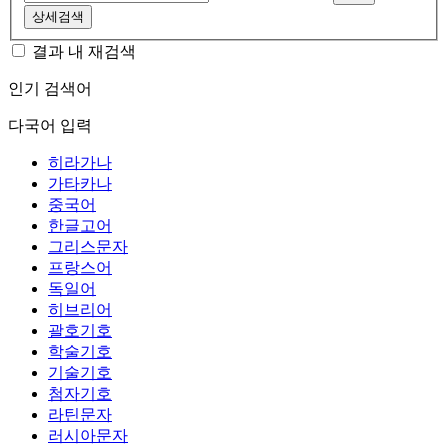
상세검색
결과 내 재검색
인기 검색어
다국어 입력
히라가나
가타카나
중국어
한글고어
그리스문자
프랑스어
독일어
히브리어
괄호기호
학술기호
기술기호
첨자기호
라틴문자
러시아문자