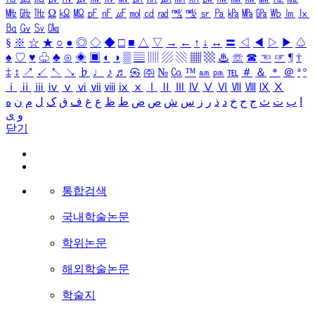
㎒
㎓
㎔
Ω
㏀
㏁
㎊
㎋
㎌
㏖
㏅
㎭
㎮
㎯
㏛
㎩
㎪
㎫
㎬
㏝
㏐
㏓
㏃
㏉
㏜
㏆
§
※
☆
★
○
●
◎
◇
◆
□
■
△
▽
→
←
↑
↓
↔
〓
◁
◀
▷
▶
♤
♠
♡
♥
♧
♣
⊙
◈
▣
◐
◑
▒
▤
▥
▨
▧
▦
▩
♨
☏
☎
☜
☞
¶
†
‡
↕
↗
↙
↖
↘
♭
♩
♪
♬
㉿
㈜
№
㏇
™
㏂
㏘
℡
＃
＆
＊
＠
ª
º
ⅰ
ⅱ
ⅲ
ⅳ
ⅴ
ⅵ
ⅶ
ⅷ
ⅸ
ⅹ
Ⅰ
Ⅱ
Ⅲ
Ⅳ
Ⅴ
Ⅵ
Ⅶ
Ⅷ
Ⅸ
Ⅹ
ا
ب
ت
ث
ج
ح
خ
د
ذ
ر
ز
س
ش
ص
ض
ط
ظ
ع
غ
ف
ق
ک
ل
م
ن
ه
و
ی
닫기
통합검색
국내학술논문
학위논문
해외학술논문
학술지