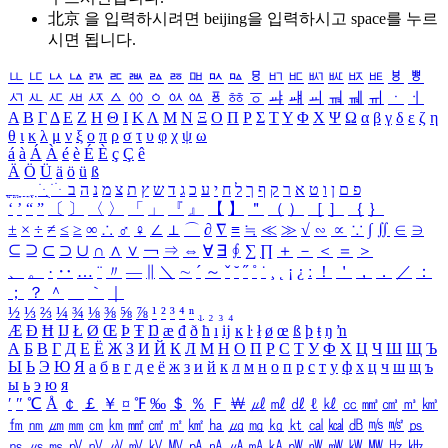
北京 을 입력하시려면
beijing
을 입력하시고 space를 누르
시면 됩니다.
ㅥ
ㅦ
ㅧ
ㅨ
ㅩ
ㅪ
ㅫ
ㅬ
ㅭ
ㅮ
ㅯ
ㅰ
ㅱ
ㅲ
ㅳ
ㅴ
ㅵ
ㅶ
ㅷ
ㅸ
ㅹ
ㅺ
ㅻ
ㅼ
ㅽ
ㅾ
ㅿ
ㆀ
ㆁ
ㆂ
ㆃ
ㆄ
ㆅ
ㆆ
ㆇ
ㆈ
ㆉ
ㆊ
ㆋ
ㆌ
ㆍ
ㆎ
Α
Β
Γ
Δ
Ε
Ζ
Η
Θ
Ι
Κ
Λ
Μ
Ν
Ξ
Ο
Π
Ρ
Σ
Τ
Υ
Φ
Χ
Ψ
Ω
α
β
γ
δ
ε
ζ
η
θ
ι
κ
λ
μ
ν
ξ
ο
π
ρ
σ
τ
υ
φ
χ
ψ
ω
á
à
Á
À
é
è
É
È
ç
Ç
ê
Ä
Ö
Ü
ä
ö
ü
ß
ְ
ֳ
ֲ
ֱ
ָ
ַ
ֵ
ֶ
ִ
ֹ
ּ
ֻ
ׂ
ׁ
ּ
ב
ה
נ
מ
צ
ת
ץ
ש
ד
ג
כ
ע
י
ח
ל
ך
ף
ק
ר
א
ט
ו
ן
ם
פ
‘
’
“
”
〔
〕
〈
〉
「
」
『
』
【
】
＂
（
）
［
］
｛
｝
±
×
÷
≠
≤
≥
∞
∴
♂
♀
∠
⊥
⌒
∂
∇
≡
≒
≪
≫
√
∽
∝
∵
∫
∬
∈
∋
⊆
⊇
⊂
⊃
∪
∩
∧
∨
￢
⇒
⇔
∀
∃
∮
∑
∏
＋
－
＜
＝
＞
、
。
·
‥
…
¨
〃
―
∥
＼
∼
´
～
ˇ
˘
˝
˚
˙
¸
˛
¡
¿
ː
！
＇
，
．
／
：
；
？
＾
＿
｀
｜
½
⅓
⅔
¼
¾
⅛
⅜
⅝
⅞
¹
²
³
⁴
ⁿ
₁
₂
₃
₄
Æ
Ð
Ħ
Ĳ
Ł
Ø
Œ
Þ
Ŧ
Ŋ
æ
đ
ð
ħ
ı
ĳ
ĸ
ŀ
ł
ø
œ
ß
þ
ŧ
ŋ
ŉ
А
Б
В
Г
Д
Е
Ё
Ж
З
И
Й
К
Л
М
Н
О
П
Р
С
Т
У
Ф
Х
Ц
Ч
Ш
Щ
Ъ
Ы
Ь
Э
Ю
Я
а
б
в
г
д
е
ё
ж
з
и
й
к
л
м
н
о
п
р
с
т
у
ф
х
ц
ч
ш
щ
ъ
ы
ь
э
ю
я
′
″
℃
Å
￠
￡
￥
¤
℉
‰
＄
％
Ｆ
￦
㎕
㎖
㎗
ℓ
㎘
㏄
㎣
㎤
㎥
㎦
㎙
㎚
㎛
㎜
㎝
㎞
㎟
㎠
㎡
㎢
㏊
㎍
㎎
㎏
㏏
㎈
㎉
㏈
㎧
㎨
㎰
㎱
㎲
㎳
㎴
㎵
㎶
㎷
㎸
㎹
㎀
㎁
㎂
㎃
㎄
㎺
㎻
㎽
㎾
㎿
㎐
㎑