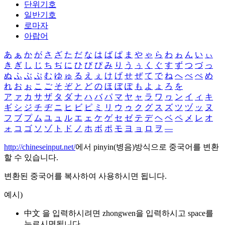
단위기호
일반기호
로마자
아랍어
あ
ぁ
か
が
さ
ざ
た
だ
な
は
ば
ぱ
ま
や
ゃ
ら
わ
ゎ
ん
い
ぃ
き
ぎ
し
じ
ち
ぢ
に
ひ
び
ぴ
み
り
う
ぅ
く
ぐ
す
ず
つ
づ
っ
ぬ
ふ
ぶ
ぷ
む
ゆ
ゅ
る
え
ぇ
け
げ
せ
ぜ
て
で
ね
へ
べ
ぺ
め
れ
お
ぉ
こ
ご
そ
ぞ
と
ど
の
ほ
ぼ
ぽ
も
よ
ょ
ろ
を
ア
ァ
カ
サ
ザ
タ
ダ
ナ
ハ
バ
パ
マ
ヤ
ャ
ラ
ワ
ヮ
ン
イ
ィ
キ
ギ
シ
ジ
チ
ヂ
ニ
ヒ
ビ
ピ
ミ
リ
ウ
ゥ
ク
グ
ス
ズ
ツ
ヅ
ッ
ヌ
フ
ブ
プ
ム
ユ
ュ
ル
エ
ェ
ケ
ゲ
セ
ゼ
テ
デ
ヘ
ベ
ペ
メ
レ
オ
ォ
コ
ゴ
ソ
ゾ
ト
ド
ノ
ホ
ボ
ポ
モ
ヨ
ョ
ロ
ヲ
―
http://chineseinput.net/
에서 pinyin(병음)방식으로 중국어를 변환
할 수 있습니다.
변환된 중국어를 복사하여 사용하시면 됩니다.
예시)
中文 을 입력하시려면
zhongwen
을 입력하시고 space를
누르시면됩니다.