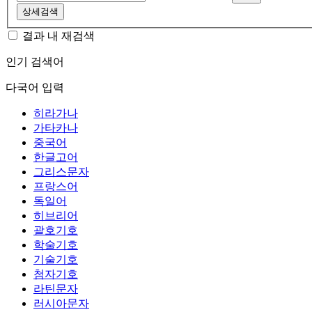
상세검색
결과 내 재검색
인기 검색어
다국어 입력
히라가나
가타카나
중국어
한글고어
그리스문자
프랑스어
독일어
히브리어
괄호기호
학술기호
기술기호
첨자기호
라틴문자
러시아문자