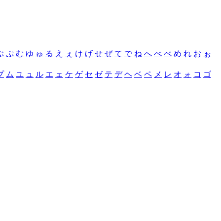
ぶ
ぷ
む
ゆ
ゅ
る
え
ぇ
け
げ
せ
ぜ
て
で
ね
へ
べ
ぺ
め
れ
お
ぉ
プ
ム
ユ
ュ
ル
エ
ェ
ケ
ゲ
セ
ゼ
テ
デ
ヘ
ベ
ペ
メ
レ
オ
ォ
コ
ゴ