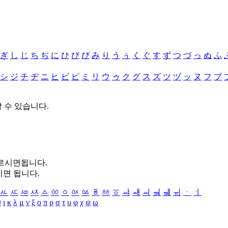
ぎ
し
じ
ち
ぢ
に
ひ
び
ぴ
み
り
う
ぅ
く
ぐ
す
ず
つ
づ
っ
ぬ
ふ
シ
ジ
チ
ヂ
ニ
ヒ
ビ
ピ
ミ
リ
ウ
ゥ
ク
グ
ス
ズ
ツ
ヅ
ッ
ヌ
フ
ブ
할 수 있습니다.
누르시면됩니다.
시면 됩니다.
ㅻ
ㅼ
ㅽ
ㅾ
ㅿ
ㆀ
ㆁ
ㆂ
ㆃ
ㆄ
ㆅ
ㆆ
ㆇ
ㆈ
ㆉ
ㆊ
ㆋ
ㆌ
ㆍ
ㆎ
θ
ι
κ
λ
μ
ν
ξ
ο
π
ρ
σ
τ
υ
φ
χ
ψ
ω