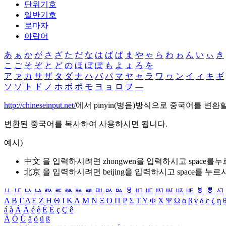
단위기호
일반기호
로마자
아랍어
あ
ぁ
か
が
さ
ざ
た
だ
な
は
ば
ぱ
ま
や
ゃ
ら
わ
ゎ
ん
い
ぃ
き
こ
ご
そ
ぞ
と
ど
の
ほ
ぼ
ぽ
も
よ
ょ
ろ
を
ア
ァ
カ
サ
ザ
タ
ダ
ナ
ハ
バ
パ
マ
ヤ
ャ
ラ
ワ
ヮ
ン
イ
ィ
キ
ギ
ソ
ゾ
ト
ド
ノ
ホ
ボ
ポ
モ
ヨ
ョ
ロ
ヲ
―
http://chineseinput.net/
에서 pinyin(병음)방식으로 중국어를 변환
변환된 중국어를 복사하여 사용하시면 됩니다.
예시)
中文 을 입력하시려면
zhongwen
을 입력하시고 space를
北京 을 입력하시려면
beijing
을 입력하시고 space를 누르
ㅥ
ㅦ
ㅧ
ㅨ
ㅩ
ㅪ
ㅫ
ㅬ
ㅭ
ㅮ
ㅯ
ㅰ
ㅱ
ㅲ
ㅳ
ㅴ
ㅵ
ㅶ
ㅷ
ㅸ
ㅹ
ㅺ
Α
Β
Γ
Δ
Ε
Ζ
Η
Θ
Ι
Κ
Λ
Μ
Ν
Ξ
Ο
Π
Ρ
Σ
Τ
Υ
Φ
Χ
Ψ
Ω
α
β
γ
δ
ε
ζ
η
á
à
Á
À
é
è
É
È
ç
Ç
ê
Ä
Ö
Ü
ä
ö
ü
ß