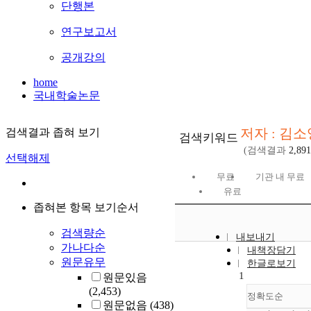
단행본
연구보고서
공개강의
home
국내학술논문
저자 : 김소
검색결과 좁혀 보기
검색키워드
(검색결과
2,891
선택해제
무료
기관 내 무료
유료
좁혀본 항목 보기순서
검색량순
내보내기
가나다순
내책장담기
원문유무
한글로보기
1
원문있음
(2,453)
정확도순
원문없음
(438)