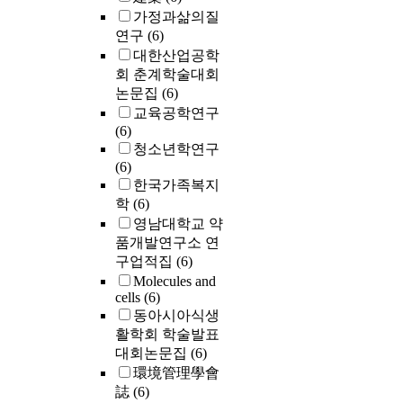
가정과삶의질
연구
(6)
대한산업공학
회 춘계학술대회
논문집
(6)
교육공학연구
(6)
청소년학연구
(6)
한국가족복지
학
(6)
영남대학교 약
품개발연구소 연
구업적집
(6)
Molecules and
cells
(6)
동아시아식생
활학회 학술발표
대회논문집
(6)
環境管理學會
誌
(6)