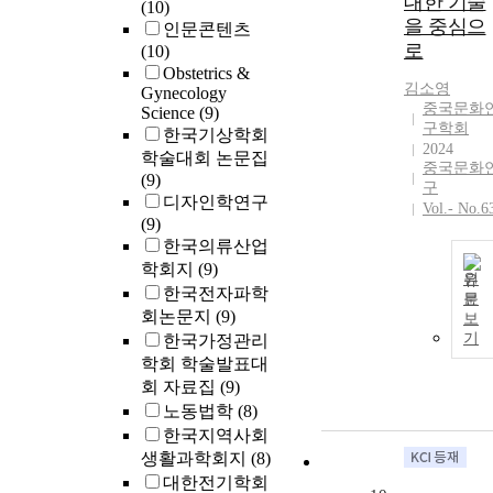
대한 기술
(10)
을 중심으
인문콘텐츠
로
(10)
Obstetrics &
김소영
Gynecology
중국문화
Science
(9)
구학회
한국기상학회
2024
학술대회 논문집
중국문화
(9)
구
디자인학연구
Vol.- No.6
(9)
한국의류산업
학회지
(9)
원
한국전자파학
문
회논문지
(9)
보
기
한국가정관리
학회 학술발표대
회 자료집
(9)
노동법학
(8)
한국지역사회
생활과학회지
(8)
대한전기학회