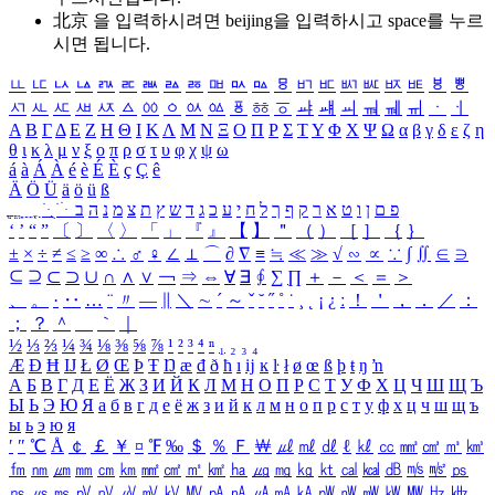
北京 을 입력하시려면
beijing
을 입력하시고 space를 누르
시면 됩니다.
ㅥ
ㅦ
ㅧ
ㅨ
ㅩ
ㅪ
ㅫ
ㅬ
ㅭ
ㅮ
ㅯ
ㅰ
ㅱ
ㅲ
ㅳ
ㅴ
ㅵ
ㅶ
ㅷ
ㅸ
ㅹ
ㅺ
ㅻ
ㅼ
ㅽ
ㅾ
ㅿ
ㆀ
ㆁ
ㆂ
ㆃ
ㆄ
ㆅ
ㆆ
ㆇ
ㆈ
ㆉ
ㆊ
ㆋ
ㆌ
ㆍ
ㆎ
Α
Β
Γ
Δ
Ε
Ζ
Η
Θ
Ι
Κ
Λ
Μ
Ν
Ξ
Ο
Π
Ρ
Σ
Τ
Υ
Φ
Χ
Ψ
Ω
α
β
γ
δ
ε
ζ
η
θ
ι
κ
λ
μ
ν
ξ
ο
π
ρ
σ
τ
υ
φ
χ
ψ
ω
á
à
Á
À
é
è
É
È
ç
Ç
ê
Ä
Ö
Ü
ä
ö
ü
ß
ְ
ֳ
ֲ
ֱ
ָ
ַ
ֵ
ֶ
ִ
ֹ
ּ
ֻ
ׂ
ׁ
ּ
ב
ה
נ
מ
צ
ת
ץ
ש
ד
ג
כ
ע
י
ח
ל
ך
ף
ק
ר
א
ט
ו
ן
ם
פ
‘
’
“
”
〔
〕
〈
〉
「
」
『
』
【
】
＂
（
）
［
］
｛
｝
±
×
÷
≠
≤
≥
∞
∴
♂
♀
∠
⊥
⌒
∂
∇
≡
≒
≪
≫
√
∽
∝
∵
∫
∬
∈
∋
⊆
⊇
⊂
⊃
∪
∩
∧
∨
￢
⇒
⇔
∀
∃
∮
∑
∏
＋
－
＜
＝
＞
、
。
·
‥
…
¨
〃
―
∥
＼
∼
´
～
ˇ
˘
˝
˚
˙
¸
˛
¡
¿
ː
！
＇
，
．
／
：
；
？
＾
＿
｀
｜
½
⅓
⅔
¼
¾
⅛
⅜
⅝
⅞
¹
²
³
⁴
ⁿ
₁
₂
₃
₄
Æ
Ð
Ħ
Ĳ
Ł
Ø
Œ
Þ
Ŧ
Ŋ
æ
đ
ð
ħ
ı
ĳ
ĸ
ŀ
ł
ø
œ
ß
þ
ŧ
ŋ
ŉ
А
Б
В
Г
Д
Е
Ё
Ж
З
И
Й
К
Л
М
Н
О
П
Р
С
Т
У
Ф
Х
Ц
Ч
Ш
Щ
Ъ
Ы
Ь
Э
Ю
Я
а
б
в
г
д
е
ё
ж
з
и
й
к
л
м
н
о
п
р
с
т
у
ф
х
ц
ч
ш
щ
ъ
ы
ь
э
ю
я
′
″
℃
Å
￠
￡
￥
¤
℉
‰
＄
％
Ｆ
￦
㎕
㎖
㎗
ℓ
㎘
㏄
㎣
㎤
㎥
㎦
㎙
㎚
㎛
㎜
㎝
㎞
㎟
㎠
㎡
㎢
㏊
㎍
㎎
㎏
㏏
㎈
㎉
㏈
㎧
㎨
㎰
㎱
㎲
㎳
㎴
㎵
㎶
㎷
㎸
㎹
㎀
㎁
㎂
㎃
㎄
㎺
㎻
㎽
㎾
㎿
㎐
㎑