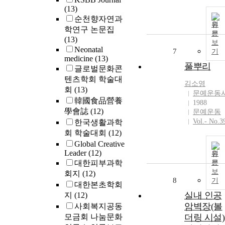
(13)
순천향자연과
원
학연구 논문집
문
(13)
보
Neonatal
7
기
medicine
(13)
풀뿌리
글로벌문화콘
텐츠학회 학술대
김소영
회
(13)
문예운동
韓國食品營養
1988
學會誌
(12)
문예운동
Vol.- No.3
한국생활과학
회 학술대회
(12)
Global Creative
Leader
(12)
원
대한피부과학
문
보
회지
(12)
8
기
대한본초학회
실내 인공
지
(12)
암벽장(볼
사회복지공동
모금회 나눔문화
더링 시설)