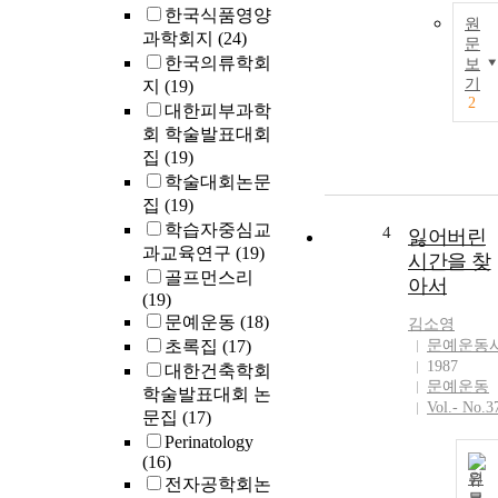
한국식품영양
원
과학회지
(24)
문
한국의류학회
보
기
지
(19)
2
대한피부과학
회 학술발표대회
집
(19)
학술대회논문
집
(19)
학습자중심교
4
잃어버린
과교육연구
(19)
시간을 찾
골프먼스리
아서
(19)
문예운동
(18)
김소영
초록집
(17)
문예운동
1987
대한건축학회
문예운동
학술발표대회 논
Vol.- No.3
문집
(17)
Perinatology
(16)
원
전자공학회논