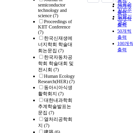
제목순
semiconductor
20개씩
technology and
저자순
출력
science
(7)
발행기
30개씩
Proceedings of
관순
출력
KIIT Conference
50개씩
(7)
출력
한국신재생에
100개
너지학회 학술대
출력
회논문집
(7)
한국자동차공
학회 학술대회 및
전시회
(7)
Human Ecology
Research(HER)
(7)
동아시아식생
활학회지
(7)
대한내과학회
추계학술발표논
문집
(7)
열처리공학회
지
(7)
建築
(6)