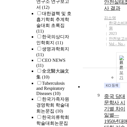
연구소 연구보고
안전실태
서
(12)
사 결과
대한결핵 및 호
김소영
흡기학회 추계학
한국소비
술대회 초록집
원
(11)
2023
한국의상디자
안전보고
인학회지
(11)
Vol.- No.-
생명과학회지
(11)
CEO NEWS
원
(11)
문
全北醫大論文
보
集
(10)
기
Tuberculosis
and Respiratory
Diseases
(10)
9
중국 당대
한국가족자원
문학사 시
경영학회 학술대
기별 차이
회논문집
(10)
일별—
한국의류학회
1950년대
학술대회논문집