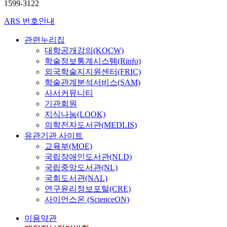
1599-3122
ARS 번호안내
관련누리집
대학공개강의(KOCW)
학술정보통계시스템(Rinfo)
외국학술지지원센터(FRIC)
학술관계분석서비스(SAM)
사서커뮤니티
기관회원
지식나눔(LOOK)
의학전자도서관(MEDLIS)
유관기관 사이트
교육부(MOE)
국립장애인도서관(NLD)
국립중앙도서관(NL)
국회도서관(NAL)
연구윤리정보포털(CRE)
사이언스온 (ScienceON)
이용약관