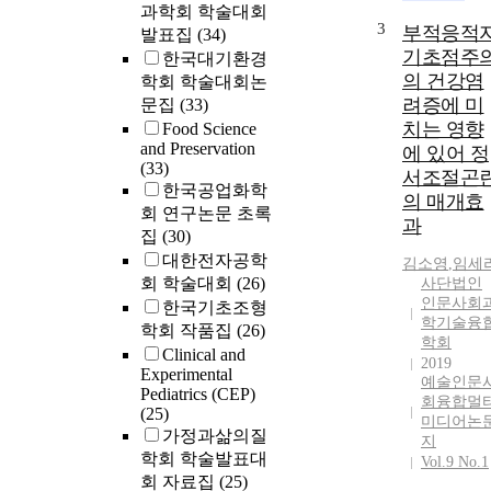
과학회 학술대회
3
부적응적
발표집
(34)
기초점주
한국대기환경
의 건강염
학회 학술대회논
려증에 미
문집
(33)
치는 영향
Food Science
and Preservation
에 있어 정
(33)
서조절곤
한국공업화학
의 매개효
회 연구논문 초록
과
집
(30)
대한전자공학
김소영
,
임세
회 학술대회
(26)
사단법인
인문사회
한국기초조형
학기술융
학회 작품집
(26)
학회
Clinical and
2019
Experimental
예술인문
Pediatrics (CEP)
회융합멀
(25)
미디어논
가정과삶의질
지
학회 학술발표대
Vol.9 No.1
회 자료집
(25)