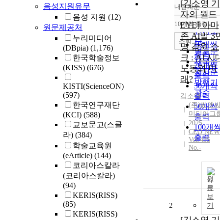
[김소영 기
음성지원유무
내림차순
정확도
자의 월드
음성 지원
(12)
순
10개씩 출력
EYE] 아마
원문제공처
내림차
인기도
존 AI발 3
누리미디어
순
조회
10개씩
명 감원 쇼
(DBpia)
(1,176)
연도순
출력
크 : AI 시
한국학술정보
제목순
20개씩
(KISS)
(676)
노동의 미
저자순
출력
래?
발행기
30개씩
KISTI(ScienceON)
관순
(597)
출력
김소영
한국연구재단
(주)씨앤
50개씩
미디어그
(KCI)
(588)
출력
2025
교보문고(스콜
100개
CEO NEW
라)
(384)
출력
Vol.435
학술교육원
No.-
(eArticle)
(144)
코리아스칼라
(코리아스칼라)
원
(94)
문
KERIS(RISS)
보
(85)
2
기
KERIS(RISS)