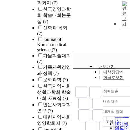
학회지
(7)
원
한국경영과학
문
회 학술대회논문
보
집
(7)
기
신학과 목회
(7)
Journal of
Korean medical
science
(7)
가을학술대회
(7)
내보내기
가족자원경영
내책장담기
과 정책
(7)
한글로보기
문화과학
(7)
한국지역사회
정확도순
생활과학회 학술
대회 자료집
(7)
내림차순
정확도
인문사회과학
순
연구
(7)
10개씩 출력
내림차
인기도
대한지역사회
순
조회
영양학회지
(7)
10개씩
연도순
Journal of
출력