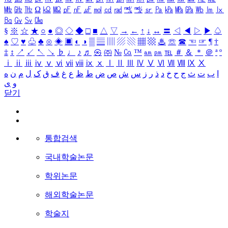
㎒
㎓
㎔
Ω
㏀
㏁
㎊
㎋
㎌
㏖
㏅
㎭
㎮
㎯
㏛
㎩
㎪
㎫
㎬
㏝
㏐
㏓
㏃
㏉
㏜
㏆
§
※
☆
★
○
●
◎
◇
◆
□
■
△
▽
→
←
↑
↓
↔
〓
◁
◀
▷
▶
♤
♠
♡
♥
♧
♣
⊙
◈
▣
◐
◑
▒
▤
▥
▨
▧
▦
▩
♨
☏
☎
☜
☞
¶
†
‡
↕
↗
↙
↖
↘
♭
♩
♪
♬
㉿
㈜
№
㏇
™
㏂
㏘
℡
＃
＆
＊
＠
ª
º
ⅰ
ⅱ
ⅲ
ⅳ
ⅴ
ⅵ
ⅶ
ⅷ
ⅸ
ⅹ
Ⅰ
Ⅱ
Ⅲ
Ⅳ
Ⅴ
Ⅵ
Ⅶ
Ⅷ
Ⅸ
Ⅹ
ا
ب
ت
ث
ج
ح
خ
د
ذ
ر
ز
س
ش
ص
ض
ط
ظ
ع
غ
ف
ق
ک
ل
م
ن
ه
و
ی
닫기
통합검색
국내학술논문
학위논문
해외학술논문
학술지