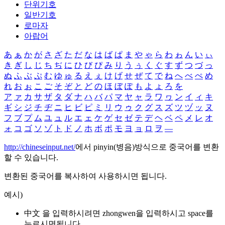
단위기호
일반기호
로마자
아랍어
あ
ぁ
か
が
さ
ざ
た
だ
な
は
ば
ぱ
ま
や
ゃ
ら
わ
ゎ
ん
い
ぃ
き
ぎ
し
じ
ち
ぢ
に
ひ
び
ぴ
み
り
う
ぅ
く
ぐ
す
ず
つ
づ
っ
ぬ
ふ
ぶ
ぷ
む
ゆ
ゅ
る
え
ぇ
け
げ
せ
ぜ
て
で
ね
へ
べ
ぺ
め
れ
お
ぉ
こ
ご
そ
ぞ
と
ど
の
ほ
ぼ
ぽ
も
よ
ょ
ろ
を
ア
ァ
カ
サ
ザ
タ
ダ
ナ
ハ
バ
パ
マ
ヤ
ャ
ラ
ワ
ヮ
ン
イ
ィ
キ
ギ
シ
ジ
チ
ヂ
ニ
ヒ
ビ
ピ
ミ
リ
ウ
ゥ
ク
グ
ス
ズ
ツ
ヅ
ッ
ヌ
フ
ブ
プ
ム
ユ
ュ
ル
エ
ェ
ケ
ゲ
セ
ゼ
テ
デ
ヘ
ベ
ペ
メ
レ
オ
ォ
コ
ゴ
ソ
ゾ
ト
ド
ノ
ホ
ボ
ポ
モ
ヨ
ョ
ロ
ヲ
―
http://chineseinput.net/
에서 pinyin(병음)방식으로 중국어를 변환
할 수 있습니다.
변환된 중국어를 복사하여 사용하시면 됩니다.
예시)
中文 을 입력하시려면
zhongwen
을 입력하시고 space를
누르시면됩니다.