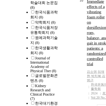
10
Immediate
학술대회 논문집
effects of a
(8)
vibrating
한국식품과학
foam roller
회지
(8)
on
약학회지
(8)
dorsiflexion
한국식품저장
rom,
유통학회지
(8)
balance, an
원예과학기술
지
(8)
gait in stro
한국생활과학
patients: a
회지
(8)
randomized
Journal of
controlled
International
trial
Academy of
Physical Ther
(8)
김소영
,
임재
글로벌문화콘
현
,
박치복
,
김
텐츠
(8)
병근
한국운동
Kidney
활학회
Research and
2024
J
Clinical Practice
Vol.20 No.
(7)
한국대기환경