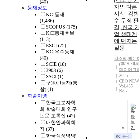
[김소영 기
(40)
자의 다른
등재정보
시선] 김범
KCI등재
수 무죄 판
(1,486)
SCOPUS
(175)
결, 한국 
KCI등재후보
업 생태계
(113)
에 던지는
ESCI
(75)
질문
KCI우수등재
(40)
김소영
,
박은
SCIE
(18)
(주)씨앤
미디어그
3903
(6)
2025
SSCI
(1)
CEO NEW
구)KCI등재(통
Vol.435
합)
(1)
No.-
학술지명
한국고분자학
회 학술대회 연구
원
논문 초록집
(45)
문
대한안과학회
보
기
지
(37)
한국식품영양