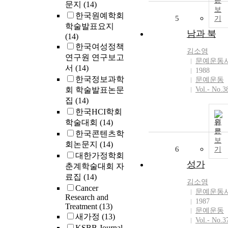
문
문지
(14)
보
한국원예학회
5
기
학술발표요지
남과 북
(14)
한국여성정책
김소영
연구원 연구보고
문예운동
서
(14)
1988
한국정보과학
문예운동
회 학술발표논문
Vol.- No.3
집
(14)
한국HCI학회
학술대회
(14)
원
문
한국콘텐츠학
보
회논문지
(14)
6
기
대한가정학회
성가
춘계학술대회 자
료집
(14)
김소영
Cancer
문예운동
Research and
1987
Treatment
(13)
문예운동
새가정
(13)
Vol.- No.3
KSBB Journal