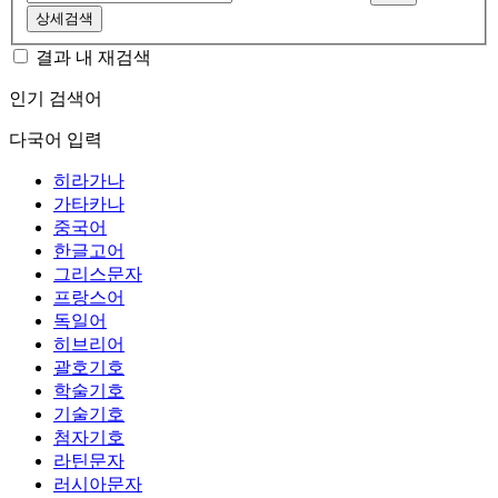
상세검색
결과 내 재검색
인기 검색어
다국어 입력
히라가나
가타카나
중국어
한글고어
그리스문자
프랑스어
독일어
히브리어
괄호기호
학술기호
기술기호
첨자기호
라틴문자
러시아문자