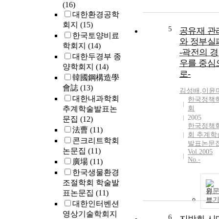
(16)
대한환경공학
회지
(15)
5
공유재 관
한국토양비료
와 정부실
학회지
(14)
-곽전의 경
대한두경부 종
우를 중심
양학회지
(14)
로-
韓國鋼構造學
會誌
(13)
김성배
,
이윤
대한내과학회
한국정책
추계학술발표논
회
2005
문집
(12)
한국정책
法曹
(11)
회 추계학
콘크리트학회
발표논문
논문집
(11)
Vol.2005
No.-
廣場
(11)
한국생물환경
조절학회 학술발
원
표논문집
(11)
보
대한인터벤션
영상기술학회지
6