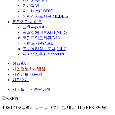
사서커뮤니티
기관회원
지식나눔(LOOK)
의학전자도서관(MEDLIS)
유관기관 사이트
교육부(MOE)
국립장애인도서관(NLD)
국립중앙도서관(NL)
국회도서관(NAL)
연구윤리정보포털(CRE)
사이언스온 (ScienceON)
이용약관
개인정보처리방침
개인정보 재동의
기관소개
저작물 게시중단요청
41061 대구광역시 동구 동내로 64(동내동1119) KERIS빌딩