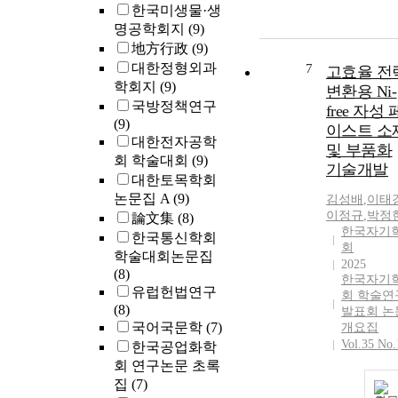
한국미생물·생
명공학회지
(9)
地方行政
(9)
대한정형외과
7
고효율 전
학회지
(9)
변환용 Ni-
국방정책연구
free 자성 
(9)
이스트 소
대한전자공학
및 부품화
회 학술대회
(9)
기술개발
대한토목학회
논문집 A
(9)
김성배
,
이태
이정규
,
박정
論文集
(8)
한국자기
한국통신학회
회
학술대회논문집
2025
(8)
한국자기
유럽헌법연구
회 학술연
(8)
발표회 논
국어국문학
(7)
개요집
Vol.35 No.
한국공업화학
회 연구논문 초록
집
(7)