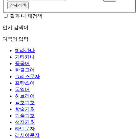
상세검색
결과 내 재검색
인기 검색어
다국어 입력
히라가나
가타카나
중국어
한글고어
그리스문자
프랑스어
독일어
히브리어
괄호기호
학술기호
기술기호
첨자기호
라틴문자
러시아문자