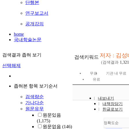
단행본
연구보고서
공개강의
home
국내학술논문
저자 : 김성
검색결과 좁혀 보기
검색키워드
(검색결과
1,321
선택해제
무료
기관 내 무료
유료
좁혀본 항목 보기순서
검색량순
내보내기
가나다순
내책장담기
원문유무
한글로보기
원문있음
(1,175)
정확도순
원문없음
(146)