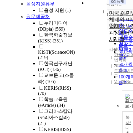
음성지원유무
내림차순
정확
음성 지원
(1)
1
순
미국 이민
10개씩 출력
원문제공처
내림차
인기
체계와 이
누리미디어
순
조회
법제의 발
10개씩
(DBpia)
(569)
연도
과정에서
출력
한국학술정보
제목
시사점
20개씩
(KISS)
(351)
저자
출력
김성배
발행
30개씩
KISTI(ScienceON)
한국토지
관순
(219)
출력
법학회
한국연구재단
50개씩
2017
(KCI)
(136)
출력
토지공법
교보문고(스콜
구
100개
라)
(105)
Vol.79 No.
출력
KERIS(RISS)
(70)
학술교육원
원
(eArticle)
(34)
보
코리아스칼라
(코리아스칼라)
복
사/
(21)
대
KERIS(RISS)