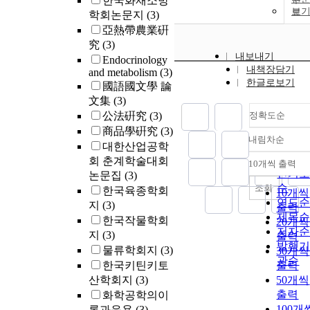
한국화재소방
보
학회논문지
(3)
亞熱帶農業硏
究
(3)
내보내기
Endocrinology
내책장담기
and metabolism
(3)
한글로보기
國語國文學 論
文集
(3)
公法硏究
(3)
정확도순
商品學硏究
(3)
내림차순
정확
대한산업공학
순
회 춘계학술대회
10개씩 출력
내림차
인기
논문집
(3)
순
조회
한국육종학회
10개씩
연도
지
(3)
출력
제목
한국작물학회
20개씩
저자
지
(3)
출력
발행
물류학회지
(3)
30개씩
관순
한국키틴키토
출력
산학회지
(3)
50개씩
출력
화학공학의이
100개
론과응용
(3)