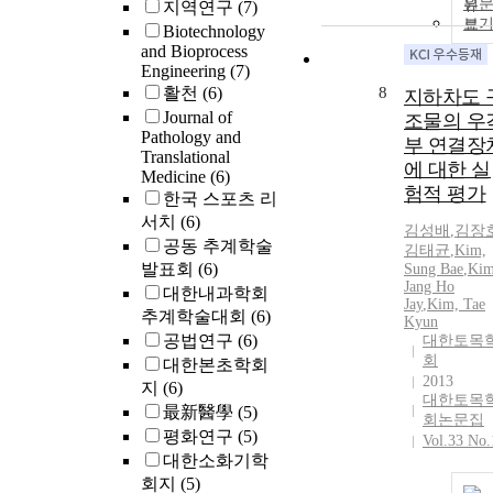
원
지역연구
(7)
보
Biotechnology
and Bioprocess
Engineering
(7)
활천
(6)
8
지하차도 
Journal of
조물의 우
Pathology and
부 연결장
Translational
에 대한 실
Medicine
(6)
험적 평가
한국 스포츠 리
서치
(6)
김성배
,
김장
공동 추계학술
김태균
,
Kim,
발표회
(6)
Sung Bae
,
Kim
Jang Ho
대한내과학회
Jay
,
Kim, Tae
추계학술대회
(6)
Kyun
공법연구
(6)
대한토목
회
대한본초학회
2013
지
(6)
대한토목
最新醫學
(5)
회논문집
평화연구
(5)
Vol.33 No.
대한소화기학
회지
(5)