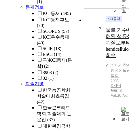
출
(1)
신
등재정보
청
KCI등재
(495)
KCI등재후보
(70)
2
물로 가수
SCOPUS
(57)
해된 섬유
KCI우수등재
기질로부
(49)
SCIE
(18)
hemicellulo
ESCI
(14)
회수
구)KCI등재(통
김성배
,
김창
합)
(2)
한국생물
3903
(2)
학회
02
(1)
2005
학술지명
KSBB
한국농공학회
Journal
Vol.20 No.
학술대회초록집
(42)
한국콘크리트
학회 학술대회 논
원
보
문집
(37)
대한환경공학