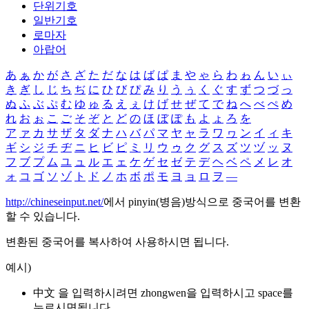
단위기호
일반기호
로마자
아랍어
あ
ぁ
か
が
さ
ざ
た
だ
な
は
ば
ぱ
ま
や
ゃ
ら
わ
ゎ
ん
い
ぃ
き
ぎ
し
じ
ち
ぢ
に
ひ
び
ぴ
み
り
う
ぅ
く
ぐ
す
ず
つ
づ
っ
ぬ
ふ
ぶ
ぷ
む
ゆ
ゅ
る
え
ぇ
け
げ
せ
ぜ
て
で
ね
へ
べ
ぺ
め
れ
お
ぉ
こ
ご
そ
ぞ
と
ど
の
ほ
ぼ
ぽ
も
よ
ょ
ろ
を
ア
ァ
カ
サ
ザ
タ
ダ
ナ
ハ
バ
パ
マ
ヤ
ャ
ラ
ワ
ヮ
ン
イ
ィ
キ
ギ
シ
ジ
チ
ヂ
ニ
ヒ
ビ
ピ
ミ
リ
ウ
ゥ
ク
グ
ス
ズ
ツ
ヅ
ッ
ヌ
フ
ブ
プ
ム
ユ
ュ
ル
エ
ェ
ケ
ゲ
セ
ゼ
テ
デ
ヘ
ベ
ペ
メ
レ
オ
ォ
コ
ゴ
ソ
ゾ
ト
ド
ノ
ホ
ボ
ポ
モ
ヨ
ョ
ロ
ヲ
―
http://chineseinput.net/
에서 pinyin(병음)방식으로 중국어를 변환
할 수 있습니다.
변환된 중국어를 복사하여 사용하시면 됩니다.
예시)
中文 을 입력하시려면
zhongwen
을 입력하시고 space를
누르시면됩니다.