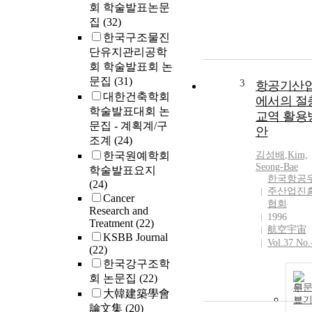
회 학술발표논문
집
(32)
한국구조물진
단유지관리공학
회 학술발표회 논
문집
(31)
3
항공기산
대한건축학회
에서의 절
학술발표대회 논
교역 활용
문집 - 계획계/구
안
조계
(24)
한국원예학회
김성배
,
Kim,
Seong-Bae
학술발표요지
한국항공
(24)
주산업진
Cancer
협회
Research and
1996
Treatment
(22)
航空宇宙
KSBB Journal
Vol.37 No.
(22)
한국강구조학
회 논문집
(22)
원
大韓建築學會
보
論文集
(20)