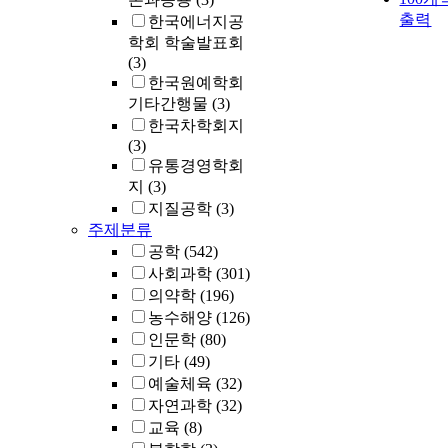
출력
한국에너지공
학회 학술발표회
(3)
한국원예학회
기타간행물
(3)
한국차학회지
(3)
유통경영학회
지
(3)
지질공학
(3)
주제분류
공학
(542)
사회과학
(301)
의약학
(196)
농수해양
(126)
인문학
(80)
기타
(49)
예술체육
(32)
자연과학
(32)
교육
(8)