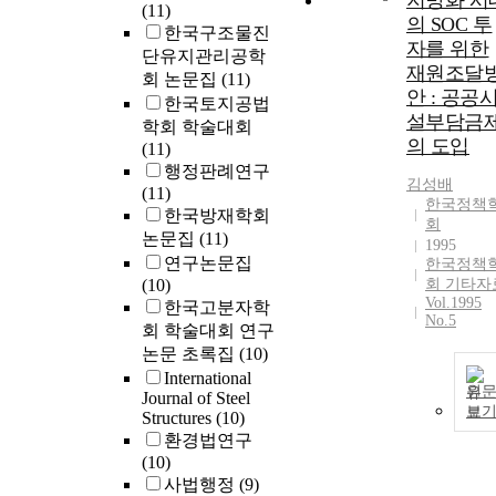
지방화 시
(11)
의 SOC 투
한국구조물진
자를 위한
단유지관리공학
재원조달
회 논문집
(11)
안 : 공공
한국토지공법
설부담금
학회 학술대회
의 도입
(11)
행정판례연구
김성배
(11)
한국정책
한국방재학회
회
논문집
(11)
1995
연구논문집
한국정책
(10)
회 기타자
Vol.1995
한국고분자학
No.5
회 학술대회 연구
논문 초록집
(10)
International
원
Journal of Steel
보
Structures
(10)
환경법연구
(10)
사법행정
(9)