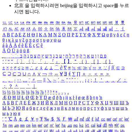
北京 을 입력하시려면
beijing
을 입력하시고 space를 누르
시면 됩니다.
ㅥ
ㅦ
ㅧ
ㅨ
ㅩ
ㅪ
ㅫ
ㅬ
ㅭ
ㅮ
ㅯ
ㅰ
ㅱ
ㅲ
ㅳ
ㅴ
ㅵ
ㅶ
ㅷ
ㅸ
ㅹ
ㅺ
ㅻ
ㅼ
ㅽ
ㅾ
ㅿ
ㆀ
ㆁ
ㆂ
ㆃ
ㆄ
ㆅ
ㆆ
ㆇ
ㆈ
ㆉ
ㆊ
ㆋ
ㆌ
ㆍ
ㆎ
Α
Β
Γ
Δ
Ε
Ζ
Η
Θ
Ι
Κ
Λ
Μ
Ν
Ξ
Ο
Π
Ρ
Σ
Τ
Υ
Φ
Χ
Ψ
Ω
α
β
γ
δ
ε
ζ
η
θ
ι
κ
λ
μ
ν
ξ
ο
π
ρ
σ
τ
υ
φ
χ
ψ
ω
á
à
Á
À
é
è
É
È
ç
Ç
ê
Ä
Ö
Ü
ä
ö
ü
ß
ְ
ֳ
ֲ
ֱ
ָ
ַ
ֵ
ֶ
ִ
ֹ
ּ
ֻ
ׂ
ׁ
ּ
ב
ה
נ
מ
צ
ת
ץ
ש
ד
ג
כ
ע
י
ח
ל
ך
ף
ק
ר
א
ט
ו
ן
ם
פ
‘
’
“
”
〔
〕
〈
〉
「
」
『
』
【
】
＂
（
）
［
］
｛
｝
±
×
÷
≠
≤
≥
∞
∴
♂
♀
∠
⊥
⌒
∂
∇
≡
≒
≪
≫
√
∽
∝
∵
∫
∬
∈
∋
⊆
⊇
⊂
⊃
∪
∩
∧
∨
￢
⇒
⇔
∀
∃
∮
∑
∏
＋
－
＜
＝
＞
、
。
·
‥
…
¨
〃
―
∥
＼
∼
´
～
ˇ
˘
˝
˚
˙
¸
˛
¡
¿
ː
！
＇
，
．
／
：
；
？
＾
＿
｀
｜
½
⅓
⅔
¼
¾
⅛
⅜
⅝
⅞
¹
²
³
⁴
ⁿ
₁
₂
₃
₄
Æ
Ð
Ħ
Ĳ
Ł
Ø
Œ
Þ
Ŧ
Ŋ
æ
đ
ð
ħ
ı
ĳ
ĸ
ŀ
ł
ø
œ
ß
þ
ŧ
ŋ
ŉ
А
Б
В
Г
Д
Е
Ё
Ж
З
И
Й
К
Л
М
Н
О
П
Р
С
Т
У
Ф
Х
Ц
Ч
Ш
Щ
Ъ
Ы
Ь
Э
Ю
Я
а
б
в
г
д
е
ё
ж
з
и
й
к
л
м
н
о
п
р
с
т
у
ф
х
ц
ч
ш
щ
ъ
ы
ь
э
ю
я
′
″
℃
Å
￠
￡
￥
¤
℉
‰
＄
％
Ｆ
￦
㎕
㎖
㎗
ℓ
㎘
㏄
㎣
㎤
㎥
㎦
㎙
㎚
㎛
㎜
㎝
㎞
㎟
㎠
㎡
㎢
㏊
㎍
㎎
㎏
㏏
㎈
㎉
㏈
㎧
㎨
㎰
㎱
㎲
㎳
㎴
㎵
㎶
㎷
㎸
㎹
㎀
㎁
㎂
㎃
㎄
㎺
㎻
㎽
㎾
㎿
㎐
㎑