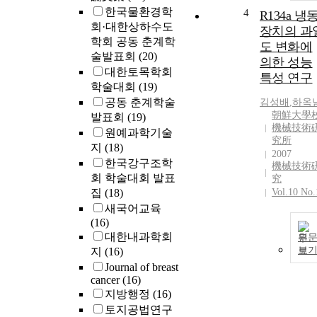
한국물환경학
4
R134a 냉
회·대한상하수도
장치의 과
학회 공동 춘계학
도 변화에
술발표회
(20)
의한 성능
대한토목학회
특성 연구
학술대회
(19)
공동 춘계학술
김성배
,
하옥
朝鮮大學
발표회
(19)
機械技術
원예과학기술
究所
지
(18)
2007
한국강구조학
機械技術
회 학술대회 발표
究
집
(18)
Vol.10 No.
새국어교육
(16)
대한내과학회
원
보
지
(16)
Journal of breast
cancer
(16)
지방행정
(16)
토지공법연구