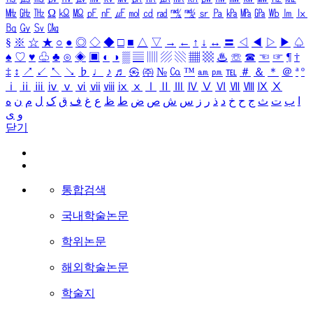
㎒
㎓
㎔
Ω
㏀
㏁
㎊
㎋
㎌
㏖
㏅
㎭
㎮
㎯
㏛
㎩
㎪
㎫
㎬
㏝
㏐
㏓
㏃
㏉
㏜
㏆
§
※
☆
★
○
●
◎
◇
◆
□
■
△
▽
→
←
↑
↓
↔
〓
◁
◀
▷
▶
♤
♠
♡
♥
♧
♣
⊙
◈
▣
◐
◑
▒
▤
▥
▨
▧
▦
▩
♨
☏
☎
☜
☞
¶
†
‡
↕
↗
↙
↖
↘
♭
♩
♪
♬
㉿
㈜
№
㏇
™
㏂
㏘
℡
＃
＆
＊
＠
ª
º
ⅰ
ⅱ
ⅲ
ⅳ
ⅴ
ⅵ
ⅶ
ⅷ
ⅸ
ⅹ
Ⅰ
Ⅱ
Ⅲ
Ⅳ
Ⅴ
Ⅵ
Ⅶ
Ⅷ
Ⅸ
Ⅹ
ا
ب
ت
ث
ج
ح
خ
د
ذ
ر
ز
س
ش
ص
ض
ط
ظ
ع
غ
ف
ق
ک
ل
م
ن
ه
و
ی
닫기
통합검색
국내학술논문
학위논문
해외학술논문
학술지