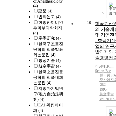
of Anesthesiology
(4)
원
建築
(4)
보
법학논고
(4)
한방안이비인
10
항공기산
후피부과학회지
의 기술개
(4)
및 경영전
産學硏究
(4)
- 항공기산
한국구조물진
업의 연구
단학회 학술발표
발과제와 
회논문집
(4)
술경영전
청정기술
(4)
航空宇宙
(4)
김성배
,
Kim,
Seong-Bae
한국소음진동
한국항공
공학회 학술대회
주산업진
논문집
(4)
협회
지방자치법연
1995
구(地方自治法硏
航空宇宙
究)
(4)
Vol.30 No.
EAI 워킹페이
퍼
(4)
원