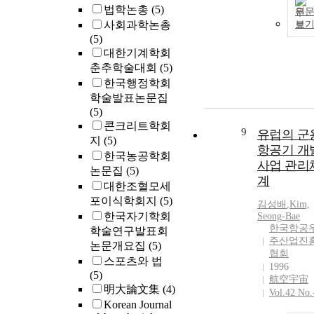
법학논총
(5)
원
사회과학논총
보
(5)
대한기계학회
춘추학술대회
(5)
한국행정학회
학술발표논문집
(5)
콘크리트학회
9
유럽의 군
지
(5)
항공기 개
한국농공학회
사업 관리
논문집
(5)
계
대한조혈모세
포이식학회지
(5)
김성배
,
Kim,
한국자기학회
Seong-Bae
한국항공
학술연구발표회
주산업진
논문개요집
(5)
협회
스포츠와 법
1996
(5)
航空宇宙
明大論文集
(4)
Vol.42 No.
Korean Journal