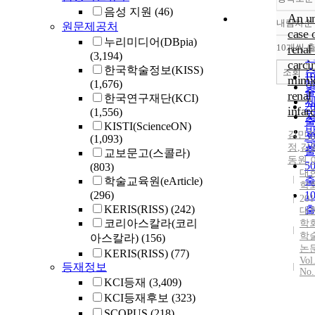
음성 지원
(46)
An un
내림차순
원문제공처
case 
누리미디어(DBpia)
10개씩 
renal 
(3,194)
carc
한국학술정보(KISS)
조회
1
mimi
(1,676)
renal
한국연구재단(KCI)
2
infarc
(1,556)
KISTI(ScienceON)
김민
3
(1,093)
정
,
김
교보문고(스콜라)
동원
,
5
(803)
대
학술교육원(eArticle)
학
(296)
1
201
KERIS(RISS)
(242)
대
코리아스칼라(코리
학
학
아스칼라)
(156)
논
KERIS(RISS)
(77)
Vol
등재정보
No.
KCI등재
(3,409)
KCI등재후보
(323)
SCOPUS
(218)