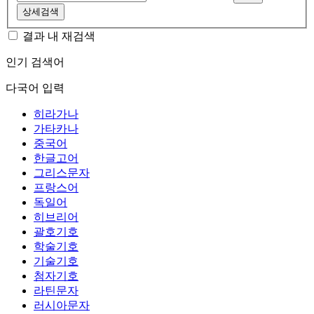
상세검색
결과 내 재검색
인기 검색어
다국어 입력
히라가나
가타카나
중국어
한글고어
그리스문자
프랑스어
독일어
히브리어
괄호기호
학술기호
기술기호
첨자기호
라틴문자
러시아문자