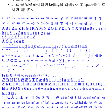
北京 을 입력하시려면
beijing
을 입력하시고 space를 누르
시면 됩니다.
ㅥ
ㅦ
ㅧ
ㅨ
ㅩ
ㅪ
ㅫ
ㅬ
ㅭ
ㅮ
ㅯ
ㅰ
ㅱ
ㅲ
ㅳ
ㅴ
ㅵ
ㅶ
ㅷ
ㅸ
ㅹ
ㅺ
ㅻ
ㅼ
ㅽ
ㅾ
ㅿ
ㆀ
ㆁ
ㆂ
ㆃ
ㆄ
ㆅ
ㆆ
ㆇ
ㆈ
ㆉ
ㆊ
ㆋ
ㆌ
ㆍ
ㆎ
Α
Β
Γ
Δ
Ε
Ζ
Η
Θ
Ι
Κ
Λ
Μ
Ν
Ξ
Ο
Π
Ρ
Σ
Τ
Υ
Φ
Χ
Ψ
Ω
α
β
γ
δ
ε
ζ
η
θ
ι
κ
λ
μ
ν
ξ
ο
π
ρ
σ
τ
υ
φ
χ
ψ
ω
á
à
Á
À
é
è
É
È
ç
Ç
ê
Ä
Ö
Ü
ä
ö
ü
ß
ְ
ֳ
ֲ
ֱ
ָ
ַ
ֵ
ֶ
ִ
ֹ
ּ
ֻ
ׂ
ׁ
ּ
ב
ה
נ
מ
צ
ת
ץ
ש
ד
ג
כ
ע
י
ח
ל
ך
ף
ק
ר
א
ט
ו
ן
ם
פ
‘
’
“
”
〔
〕
〈
〉
「
」
『
』
【
】
＂
（
）
［
］
｛
｝
±
×
÷
≠
≤
≥
∞
∴
♂
♀
∠
⊥
⌒
∂
∇
≡
≒
≪
≫
√
∽
∝
∵
∫
∬
∈
∋
⊆
⊇
⊂
⊃
∪
∩
∧
∨
￢
⇒
⇔
∀
∃
∮
∑
∏
＋
－
＜
＝
＞
、
。
·
‥
…
¨
〃
―
∥
＼
∼
´
～
ˇ
˘
˝
˚
˙
¸
˛
¡
¿
ː
！
＇
，
．
／
：
；
？
＾
＿
｀
｜
½
⅓
⅔
¼
¾
⅛
⅜
⅝
⅞
¹
²
³
⁴
ⁿ
₁
₂
₃
₄
Æ
Ð
Ħ
Ĳ
Ł
Ø
Œ
Þ
Ŧ
Ŋ
æ
đ
ð
ħ
ı
ĳ
ĸ
ŀ
ł
ø
œ
ß
þ
ŧ
ŋ
ŉ
А
Б
В
Г
Д
Е
Ё
Ж
З
И
Й
К
Л
М
Н
О
П
Р
С
Т
У
Ф
Х
Ц
Ч
Ш
Щ
Ъ
Ы
Ь
Э
Ю
Я
а
б
в
г
д
е
ё
ж
з
и
й
к
л
м
н
о
п
р
с
т
у
ф
х
ц
ч
ш
щ
ъ
ы
ь
э
ю
я
′
″
℃
Å
￠
￡
￥
¤
℉
‰
＄
％
Ｆ
￦
㎕
㎖
㎗
ℓ
㎘
㏄
㎣
㎤
㎥
㎦
㎙
㎚
㎛
㎜
㎝
㎞
㎟
㎠
㎡
㎢
㏊
㎍
㎎
㎏
㏏
㎈
㎉
㏈
㎧
㎨
㎰
㎱
㎲
㎳
㎴
㎵
㎶
㎷
㎸
㎹
㎀
㎁
㎂
㎃
㎄
㎺
㎻
㎽
㎾
㎿
㎐
㎑