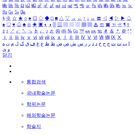
㎒
㎓
㎔
Ω
㏀
㏁
㎊
㎋
㎌
㏖
㏅
㎭
㎮
㎯
㏛
㎩
㎪
㎫
㎬
㏝
㏐
㏓
㏃
㏉
㏜
㏆
§
※
☆
★
○
●
◎
◇
◆
□
■
△
▽
→
←
↑
↓
↔
〓
◁
◀
▷
▶
♤
♠
♡
♥
♧
♣
⊙
◈
▣
◐
◑
▒
▤
▥
▨
▧
▦
▩
♨
☏
☎
☜
☞
¶
†
‡
↕
↗
↙
↖
↘
♭
♩
♪
♬
㉿
㈜
№
㏇
™
㏂
㏘
℡
＃
＆
＊
＠
ª
º
ⅰ
ⅱ
ⅲ
ⅳ
ⅴ
ⅵ
ⅶ
ⅷ
ⅸ
ⅹ
Ⅰ
Ⅱ
Ⅲ
Ⅳ
Ⅴ
Ⅵ
Ⅶ
Ⅷ
Ⅸ
Ⅹ
ا
ب
ت
ث
ج
ح
خ
د
ذ
ر
ز
س
ش
ص
ض
ط
ظ
ع
غ
ف
ق
ک
ل
م
ن
ه
و
ی
닫기
통합검색
국내학술논문
학위논문
해외학술논문
학술지