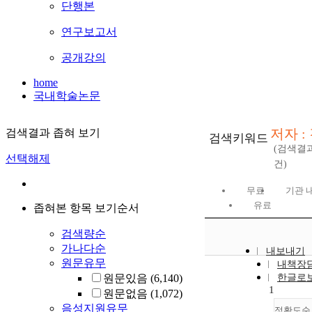
단행본
연구보고서
공개강의
home
국내학술논문
저자 :
검색결과 좁혀 보기
검색키워드
(검색결
선택해제
건)
무료
기관 
유료
좁혀본 항목 보기순서
검색량순
가나다순
내보내기
원문유무
내책장
원문있음
(6,140)
한글로
1
원문없음
(1,072)
음성지원유무
정확도순