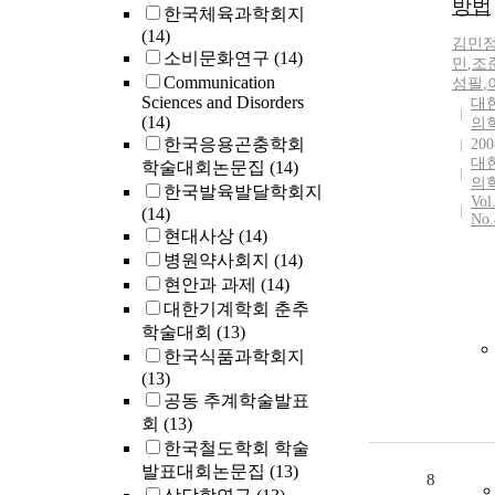
방법
한국체육과학회지
(14)
김민
소비문화연구
(14)
민
,
조
Communication
성필
,
Sciences and Disorders
대
(14)
의
한국응용곤충학회
200
대
학술대회논문집
(14)
의
한국발육발달학회지
Vol
(14)
No.
현대사상
(14)
병원약사회지
(14)
현안과 과제
(14)
대한기계학회 춘추
학술대회
(13)
한국식품과학회지
(13)
공동 추계학술발표
회
(13)
한국철도학회 학술
발표대회논문집
(13)
8