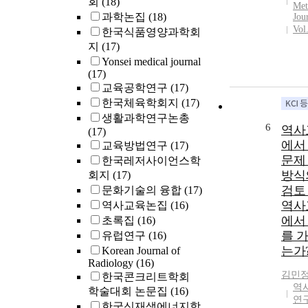
회
(18)
Met
과학논집
(18)
Jou
Vol
한국식품영양과학회
지
(17)
Yonsei medical journal
(17)
교육공학연구
(17)
한국체육학회지
(17)
생활과학연구논총
6
역사
(17)
에서
교육방법연구
(17)
문제
한국레저사이언스학
방식
회지
(17)
검토 
문화기술의 융합
(17)
역사
역사교육논집
(16)
에서
초록집
(16)
를 
유럽연구
(16)
는가?
Korean Journal of
Radiology
(16)
김민
한국콘크리트학회
역
학술대회 논문집
(16)
연
한국신재생에너지학