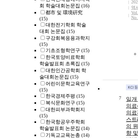
202
회 학술대회논문집
(16)
역
都市 및 環境硏究
Vol
No.
(15)
대한전기학회 학술
대회 논문집
(15)
구강회복응용과학지
(15)
기초조형학연구
(15)
한국토양비료학회
학술발표회 초록집
(15)
대한인간공학회 학
술대회논문집
(15)
어린이문학교육연구
(15)
한국경제주평
(15)
7
일개
복식문화연구
(15)
의료
대한피부과학회지
의료
(15)
스트
한국항공우주학회
의 원
학술발표회 논문집
(14)
향 
기독교교육논총
(14)