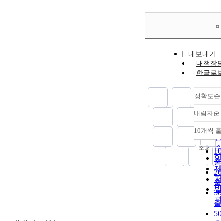
내보내기
내책장
한글로
정확도순
내림차순
10개씩 
조회
1
2
3
5