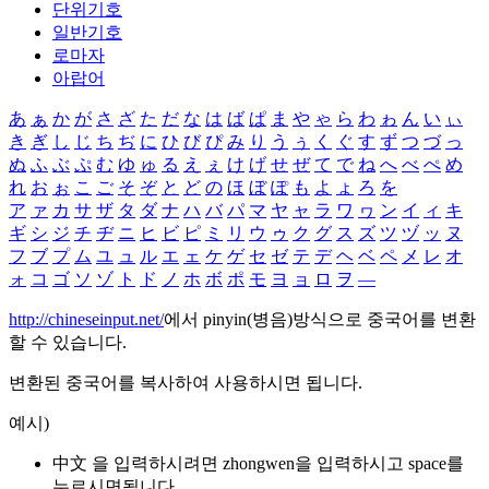
단위기호
일반기호
로마자
아랍어
あ
ぁ
か
が
さ
ざ
た
だ
な
は
ば
ぱ
ま
や
ゃ
ら
わ
ゎ
ん
い
ぃ
き
ぎ
し
じ
ち
ぢ
に
ひ
び
ぴ
み
り
う
ぅ
く
ぐ
す
ず
つ
づ
っ
ぬ
ふ
ぶ
ぷ
む
ゆ
ゅ
る
え
ぇ
け
げ
せ
ぜ
て
で
ね
へ
べ
ぺ
め
れ
お
ぉ
こ
ご
そ
ぞ
と
ど
の
ほ
ぼ
ぽ
も
よ
ょ
ろ
を
ア
ァ
カ
サ
ザ
タ
ダ
ナ
ハ
バ
パ
マ
ヤ
ャ
ラ
ワ
ヮ
ン
イ
ィ
キ
ギ
シ
ジ
チ
ヂ
ニ
ヒ
ビ
ピ
ミ
リ
ウ
ゥ
ク
グ
ス
ズ
ツ
ヅ
ッ
ヌ
フ
ブ
プ
ム
ユ
ュ
ル
エ
ェ
ケ
ゲ
セ
ゼ
テ
デ
ヘ
ベ
ペ
メ
レ
オ
ォ
コ
ゴ
ソ
ゾ
ト
ド
ノ
ホ
ボ
ポ
モ
ヨ
ョ
ロ
ヲ
―
http://chineseinput.net/
에서 pinyin(병음)방식으로 중국어를 변환
할 수 있습니다.
변환된 중국어를 복사하여 사용하시면 됩니다.
예시)
中文 을 입력하시려면
zhongwen
을 입력하시고 space를
누르시면됩니다.