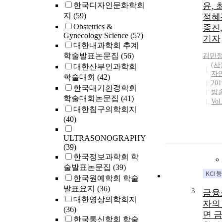
한국디자인문화학회
윤, 
지
(59)
정혜
Obstetrics &
종진
Gynecology Science
(57)
기자
대한내과학회 추계
학술발표논문집
(56)
김민
(사
대한산부인과학회
자
학술대회
(42)
201
한국대기환경학회
방
학술대회논문집
(41)
Vol
대한침구의학회지
(40)
ULTRASONOGRAPHY
(39)
한국정보과학회 학
술발표논문집
(39)
한국원예학회 학술
발표요지
(36)
3
금융
대한영상의학회지
자의
(36)
면 
한국통신학회 학술