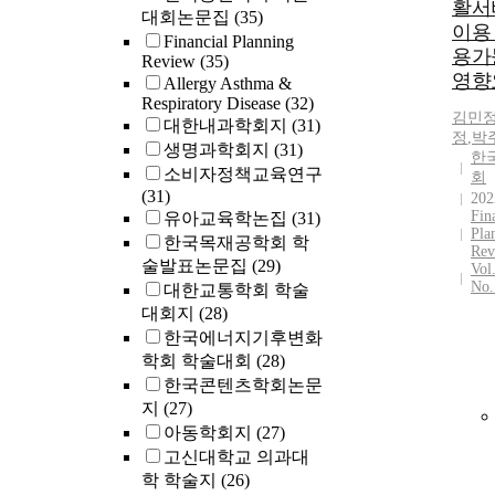
활서
대회논문집
(35)
이용
Financial Planning
용가
Review
(35)
영향
Allergy Asthma &
Respiratory Disease
(32)
김민
대한내과학회지
(31)
정
,
박
생명과학회지
(31)
한
소비자정책교육연구
회
(31)
202
Fin
유아교육학논집
(31)
Pla
한국목재공학회 학
Rev
술발표논문집
(29)
Vol
No.
대한교통학회 학술
대회지
(28)
한국에너지기후변화
학회 학술대회
(28)
한국콘텐츠학회논문
지
(27)
아동학회지
(27)
고신대학교 의과대
학 학술지
(26)