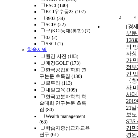
ESCI
(140)
KCI우수등재
(107)
2
3903
(34)
SCIE
(22)
[경
구)KCI등재(통합)
(7)
부문
02
(2)
128
SSCI
(1)
의 
학술지명
자상
월간 사진
(183)
가 만
매경GOLF
(173)
정부
한국공업화학회 연
긴 법 
구논문 초록집
(130)
〈청
쿨투라
(113)
자 
내일교육
(109)
사태
한국고분자학회 학
201
술대회 연구논문 초록
21일
집
(80)
보도 
Wealth management
SBS
(68)
김민
학습자중심교과교육
연구
(61)
경원