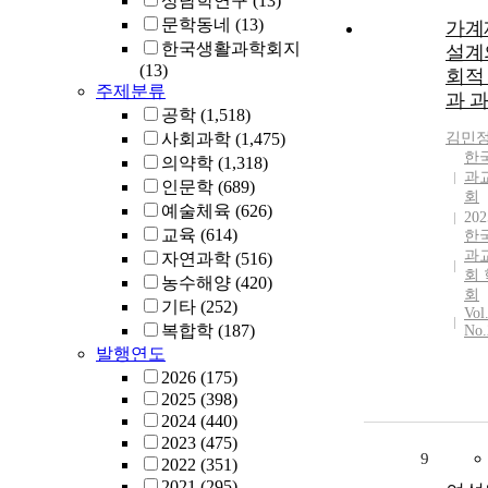
상담학연구
(13)
문학동네
(13)
가계
한국생활과학회지
설계
(13)
회적
주제분류
과 
공학
(1,518)
사회과학
(1,475)
김민
한
의약학
(1,318)
과
인문학
(689)
회
예술체육
(626)
202
교육
(614)
한
과
자연과학
(516)
회
농수해양
(420)
회
기타
(252)
Vol
복합학
(187)
No.
발행연도
2026
(175)
2025
(398)
2024
(440)
2023
(475)
9
2022
(351)
2021
(295)