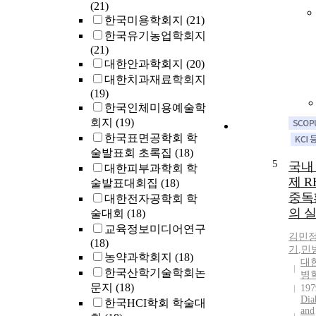
(21)
한국미용학회지
(21)
한국유기농업학회지
(21)
대한안과학회지
(20)
대한치과재료학회지
(19)
한국인체미용예술학
회지
(19)
한국표면공학회 학
술발표회 초록집
(18)
5
국내
대한피부과학회 학
제 RH
술발표대회집
(18)
중독
대한전자공학회 학
의 
술대회
(18)
교육정보미디어연구
김민
(18)
기
,
민
농약과학회지
(18)
대
한국산학기술학회논
병
문지
(18)
197
Dia
한국HCI학회 학술대
and