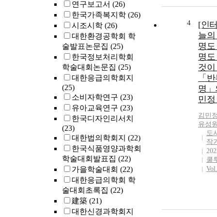
연구보고서
(26)
한국가족복지학
(26)
4
[인
시조시학
(26)
늘의 
대한환경공학회 학
명도
술발표논문집
(25)
명도
한국정보처리학회
것이 
학술대회논문집
(25)
「반
대한응급의학회지
(25)
명」
소비자학연구
(23)
민정
유아교육연구
(23)
김민
한국디자인리서치
유성원
(23)
도
대한법의학회지
(22)
작
한국식품영양과학회
202
학술대회발표집
(22)
쿨
가을학술대회
(22)
Vol
대한응급의학회 학
술대회초록집
(22)
建築
(21)
대한신경과학회지