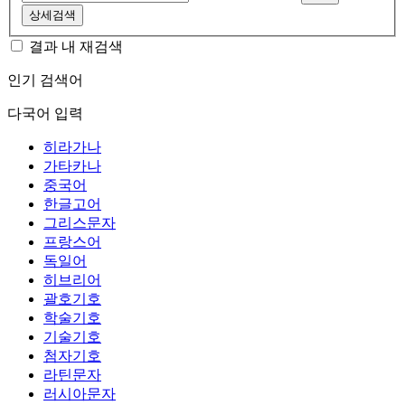
상세검색
결과 내 재검색
인기 검색어
다국어 입력
히라가나
가타카나
중국어
한글고어
그리스문자
프랑스어
독일어
히브리어
괄호기호
학술기호
기술기호
첨자기호
라틴문자
러시아문자