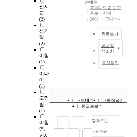
를 분석하여 수용들에
송배준
h
써 그 대학의 장점과
므
s
수
which is rated as the
며
m
전시
게 미치는 방해 요소
홍익대학교 광고
e
이미지를 부각시켜야
로
i
히
most successful event
,
u
를 제거하고 지속적인
교
홍보대학원
u
한다. 특히 등록률 제
대
n
많
after the year 2000,
수
n
연구로 SP광고 분야에
(2)
2008
국내석사
l
고는 앞으로 입시생
학
e
은
will be meaningful
도
i
서 효과적인 우표광고
t
유치 못지 않게 중요
광
s
매
because it will take on
권
c
성기
기법을 전개한다면 우
i
원문보기
한 과제가 될 것으로
고
t
체
a milestone role in
지
a
표광고의 미래는 밝을
혁
m
보이므로 광고나 홍보
는
a
들
various functions that
하
t
것으로 전망한다. New
(2)
목차검
a
또한 소홀히 다루어서
소
b
의
소
will be held in the
철
i
digital era leads high-
색조회
t
는 안 될 것이다. This
비
l
발
비
future. While the
을
o
이철
speed digital
e
thesis is aiming at
자
i
전
자
general public concern
중
n
(1)
revolution mainly by
음성듣기
g
working out an
들
s
을
들
about the culture
심
;
information &
o
improvement strategy
에
h
가
에
industry was short, we
으
I
이나
communication
a
in the light of changes
게
i
져
게
entered into the new
로
n
미
technologies
l
of university
어
n
왔
호
millenium where the
하
t
(1)
development which
o
environment, caused
떻
g
다
감
rapid increase of local
루
e
enables continuous
f
by a phenomenon of
게
r
.
도
self-government
3
r
오명
evolution especially
내보내기
내책장담기
a
excess in number of
보
e
특
와
supervised culture
5
n
렬
in the personal voice
한글로보기
d
universities as
이
g
히
신
events are needing
0
e
(1)
and picture
v
compared to the
고
i
,
뢰
more and more
만
t
telecommunication.
e
number of applicants.
있
o
인
정확도순
성
guidance from
부
.
이철
Progress and drastic
r
Particularly, this
으
n
터
을
professional planners,
씩
I
영.
change of personal
내림차순
t
phenomenon is caused
며
a
넷
동
정확도
from composition and
무
n
communication is hard
전시