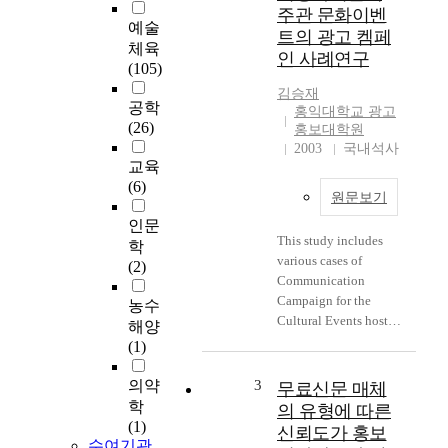
화상통신 등 개인간
주관 문화이벤
커뮤니케이션 수단의
예술
트의 광고 켐페
중심이 On-Line으로
체육
인 사례연구
이동되고 더욱 진화된
(105)
형태로 발전하고 있
김승재
다. 개인간 커뮤니케
공학
홍익대학교 광고
이션 공간의 발전은
(26)
홍보대학원
앞으로도 그 끝을 예
2003
국내석사
측하기 어려울 정도로
교육
변화되고 있는 환경
(6)
원문보기
속에서 우편통신에 있
인문
어서 우표가 차지하는
This study includes
비중은 날로 감소하고
학
various cases of
있지만 DM(Direct
(2)
Communication
Marketing)을 통한 광
Campaign for the
농수
고홍보 매체로서의 새
Cultural Events hosted
로운 우표광고 기법을
해양
by Local Self-
제안하고, 다양한 미
(1)
Governments in Korea.
디어 시대에 그 역할
These days, increasing
의약
3
과 잠재된 가능성을
무료신문 매체
numbers of Local Self-
분석하여, 세계 SP광
학
의 유형에 따른
Governments have
고(Sales Promotion
(1)
신뢰도가 홍보
tried to host culture-
수여기관
Advertising) 시장의