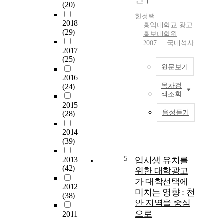
change of local self-
음
(20)
적인 조건을 제시함으
governments
등
로써 기업에서 생산되
한성택
supervised culture
장
2018
는 제품개념을 효율적
홍익대학교 광고
(29)
event. Functions such
한
으로 전달하는 매체로
홍보대학원
as Kyongju World
무
서 우편통신이 지속적
2007
국내석사
2017
Culture Expo,
료
으로 성장을 하고 있
(25)
Kangwon tour expo,
신
음을 나타내는 것이
원문보기
Goyang world flower
문
다. 오늘날 유·무선통
2016
exhibition, Cheongju
은
신, 인터넷, E-mail 등
목차검
(24)
본
international crafts
불
의 발전이 우편통신의
색조회
연
biennial, and so on
과
성장에 상당한 저해
2015
구
have been flourishing
몇
요인으로 작용하고 있
음성듣기
(28)
는
with the goals to
년
는 것으로 인식되고
대
develop the local
사
있으나 오히려 상호협
2014
학
community and
이
(39)
력관계로 통신시장에
신
promote culture
에
있어서 특성에 맞는
문
5
enjoyment, construct
우
2013
입시생 유치를
역할분할이 자연스럽
광
(42)
economic foundation
리
게 이루어지고 있는
위한 대학광고
고
of cultural arts, etc.
생
실정이다. 개인과 개
가 대학선택에
의
2012
This brought a
활
인간 통신은 유·무선
미치는 영향 : 천
(38)
표
substantial response
속
통신과 인터넷, E-mail
안 지역을 중심
현
from the local
에
등의 대체 통신수단으
으로
2011
유
community. These
적