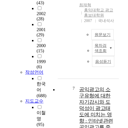
럼 전통적 서열에 의
사
(43)
administration
신
의 대체통신 수란으로
최재혁
존하기보다는 미래에
이
actively confronting
문
자리 잡으면서 1997
홍익대학교 광고
대한 전망과 차별화된
버
2002
these desires, received
시
년에는 기존의 셀룰러
홍보대학원
(28)
대학 이미지에 따라
대
foreign evaluation that
장
이동통신에 PCS가 가
2007
국내석사
결정되는 경향이 점차
학
is administration
및
세하면서 개인간 통신
2001
증가하고 있으므로 대
의
becoming more about
저
시장을 주도하게 된
(29)
원문보기
학 광고나 홍보물이
마
culture, service, and
널
다. 반면, 인터넷의 등
주 대상자인 입시생들
케
events. In this study,
리
장은 인터넷산업으로
2000
목차검
에게 어떻게 보여지고
팅
S
large events that were
즘
서 효율성과 생산성
(15)
색조회
있으며 얼마나 효과가
전
i
supervised by the
측
향상을 위한 e비즈니
있는가를 조사하고 대
략
n
government along
면
스의 IT산업으로 디지
1999
음성듣기
학광고와 홍보를 보다
을
c
with the World Cup
에
(6)
털 경제화 되면서 정
효율적이고 차별화 된
수
e
was excluded from the
도
작성언어
보검색이 전체의
방법을 제시하는 것이
립
t
study's frame. Instead,
큰
49%, 게임이 25.7%,
목적이다. 특히 지방
하
h
the study was limited
영
한국
E-mail은 13.5%로 우
대학들은 정원 미달과
기
e
7
to culture-related
향
공익광고의 소
편통신에 직접적으로
어
미등록은 학생들의 서
위
i
events that were
을
미치는 영향은 미비한
구유형에 대한
(688)
울로의 편입학과 자퇴
한
m
supervised purely by
미
지도교수
것으로 나타났으며,
자기감시와 도
를 부르고 여기에 해
탐
p
the provincial self-
치
인터넷 이용층은 19세
덕성이 광고태
외 어학연수나 군입대
색
l
governing body.
고
이하의 청소년층에서
이철
도에 미치는 영
등 휴학생 증가가 보
적
e
Especially by focusing
있
90.6%, 20대 86%, 30
영
향 : 인터넷관련
태져 등록금 수입 격
연
m
the study on functions
다
대는 66.7%로 분석되
(95)
공익광고를 중
감과 재정난으로 이어
구
e