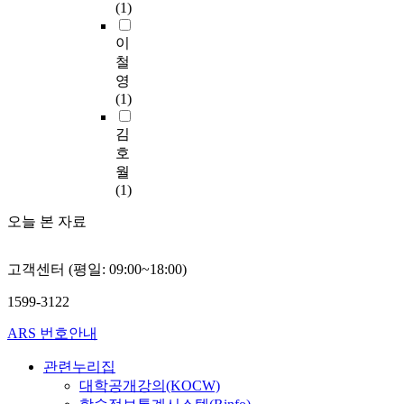
developed country,
에
i
mails take only 20 %
(1)
t
preference is given to
다
r
경
러
will play a basic role
도
o
of total postal service
h
universities with
효
e
우
한
in civil undertaking
불
n
in the year 2002 while
이
e
brighter prospects and
율
d
전
모
concepts of promotion
구
a
company to individual
철
a
a distinguished image.
적
u
체
델
and advertising
하
l
advertisement mails
영
d
Hence, the aim of this
이
c
국
군
activities to occupy
고
m
amount to the rest 80
(1)
v
thesis is to examine
고
i
민
은
the first place, instead
현
a
%. 'This statistics show
e
the role of advertising
차
n
의
다
of the indifferent
재
s
that postal service is
김
r
and PR materials and
별
g
6
양
attitude that has been
무
s
increasingly used as
호
t
their efficiency in
화
d
0
한
repeated time and
료
m
advertisement media
월
i
attracting the
된
e
%
성
again.
신
e
for company which
(1)
s
university entrants, as
방
p
에
격
문
d
can give customers
i
well as researching
법
e
육
을
은
i
오늘 본 자료
more detailed
n
perspective methods
을
n
박
가
기
a
information about a
g
of publicity and
제
d
하
진
존
,
product and deliver
b
advertising. In
시
e
는
고객센터 (평일: 09:00~18:00)
모
유
s
effectively the concept
u
particular, provincial
하
n
네
델
료
u
of a product making
1599-3122
s
universities often
는
c
티
집
신
r
selective and
i
experience such
것
y
즌
단
문
p
separative proposals.
ARS 번호안내
n
problems as shortage
이
o
을
가
에
a
Progress in wired,
e
of students and failure
목
n
대
운
비
s
wireless, internet and
관련누리집
s
of course registration,
적
t
상
데
해
s
e-mail communication
대학공개강의(KOCW)
s
caused by a course
이
h
으
유
뉴
e
was expected to