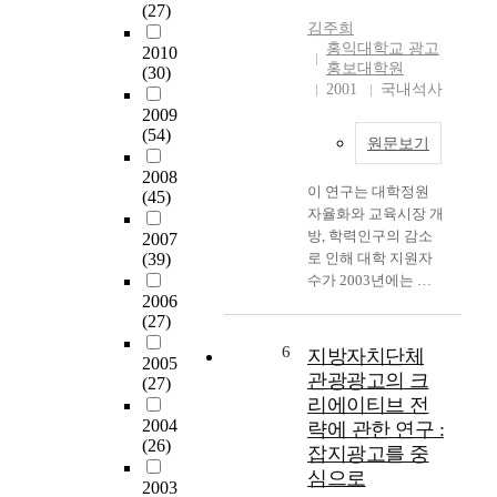
로 옮겨가고, 기업에
(27)
형
functions not only
지
서 개인으로 발송되는
김주희
에
represent local
않
우편물은 1998년 IMF
홍익대학교 광고
2010
따
community, but they
은
의 국가적인 특수한
홍보대학원
(30)
른
are taking position as
비
상황을 제외하고는 매
2001
국내석사
소
the root of cultural
중
년 증가 추세를 보이
2009
비
identity. On the other
을
(54)
고 있는데 2000년에
원문보기
자
hand, with the full-
차
18.2%, 2001년에는
의
scale enforcement of
지
2008
11.9% 성장하여 1조 3
이 연구는 대학정원
반
(45)
the provincial self-
하
천 7억원의 매출액을
자율화와 교육시장 개
응
governing system,
는
기록하였다. 따라서
방, 학력인구의 감소
을
2007
regions are confronted
매
우편물은 소량(少量)
(39)
로 인해 대학 지원자
연
with the demand to
체
다종(多種)에서 다량
수가 2003년에는 대
구
expand their self-
로
(多量) 단종(單種)으로
2006
학정원과 동일하게 되
하
reliant skills. The
자
우편통신의 시장 구조
(27)
고 2005년에는 대학
고
situation has reached a
리
가 변화되고 있다. 이
정원의 91%에 해당되
연
6
point where each
잡
지방자치단체
러한 환경변화는 유·
2005
는 공급초과현상으로
구
province must work
았
무선통신, 인터넷, 도
관광광고의 크
(27)
인한 대학환경의 변화
결
out a strategy to
으
로교통의 발전에 따른
리에이티브 전
를 모색함으로써 개선
과
survive the fierce
며
것으로 그들의 영향을
2004
략에 관한 연구 :
방안을 분석한다는데
에
competition. The rise
,
(26)
간략하게 살펴보면 우
잡지광고를 중
있다. 수험생들의 대
따
of region events, as the
기
선 유선통신은 이미
심으로
학선택 기준이 과거처
른
result of the
존
2003
1963년부터 우편통신