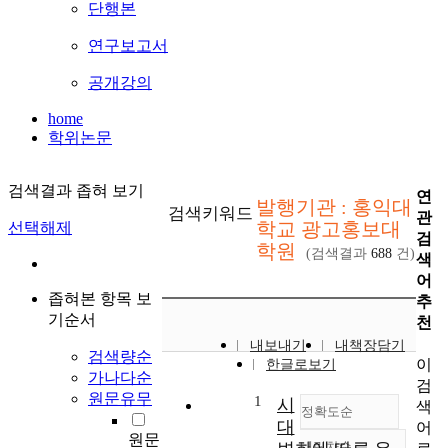
단행본
연구보고서
공개강의
home
학위논문
검색결과 좁혀 보기
연
발행기관 : 홍익대
검색키워드
관
학교 광고홍보대
선택해제
검
학원
(검색결과
688
건)
색
어
좁혀본 항목 보
추
기순서
천
내보내기
내책장담기
검색량순
이
한글로보기
가나다순
검
원문유무
1
시
색
정확도순
대
어
원문
내림차순