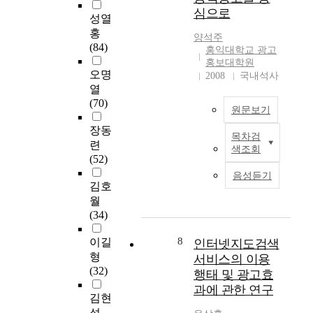
held after the year
.
었다. 한편, 도로교통
지고 있다. 이 연구를
심으로
이
n
2001, effort was made
현
의 발전은 인구의 도
성열
위한 조사방법으로 먼
다
t
for the study to be
재
시집중화로 수도권에
홍
양석주
저 문헌 조사를 토대
.
a
lively and practical,
국
전체 인구의 47%가
(84)
홍익대학교 광고
로 이론적 연구를 하
수
t
fully reflecting on
내
집중되어 국토의 불균
홍보대학원
고, 설문조사를 실시
험
i
recent trends. It is
에
형 발전이라는 부작용
오명
2008
국내석사
하여 조사자료를 분석
생
o
estimated that such
서
을 유발하였으나, 수
열
하였다. 문헌 연구에
들
n
studies about
발
도권에서 61%, 서울
(70)
서는 광고 이론과 대
의
o
원문보기
advertising and
행
을 포함한 6대 도시에
학홍보의 발전과정,
대
f
promotion activities
되
서 70%의 우편물이
장동
목차검
비영리마케팅, 기존
학
l
for chief culture-
고
W
발생하여 지역내에서
련
색조회
연구로는 대학 홍보
선
o
related events, future
있
i
발신과 수취가 완료되
(52)
현황, 홍보효과에 관
택
c
research about
는
t
고 있어 오히려 우편
음성듣기
한 사례 등을 연구했
기
a
advancements in
무
h
시장에 있어서는 효율
김호
다. 설문조사 방법은
준
l
Korean culture content
료
t
적인 운영체제로 변화
월
2001년 2월21일~24
이
g
industry, and
신
h
하였다. 이상과 같이
(34)
일에 실시한 신입생
과
o
creation/developments
문
e
주변환경의 변화는 당
오리엔테이션 기간에
거
v
of new grounds
은
a
8
초 우려와 달리 사회
이길
인터넷지도검색
천안에 있는 선문대학
처
e
contribute to
메
d
전반에 하부구조로 정
형
서비스의 이용
을 중심으로 이루어졌
럼
r
appropriate scientific
트
v
치, 경제, 사회 등 문화
(32)
행태 및 광고효
다. 자료 처리방법은
전
n
foundation. This can
로
a
발전과 사회간접자본
과에 관한 연구
각 문항의 빈도와 성
통
m
improve productivity
,
n
을 형성하는 통신수단
김현
별과 대학간의 차이
적
e
and efficiency in
데
c
으로서 상호 발전을
석