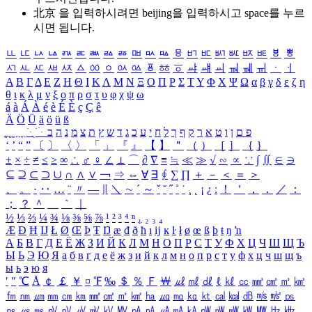
北京 을 입력하시려면
beijing
을 입력하시고 space를 누르
시면 됩니다.
ㅥ
ㅦ
ㅧ
ㅨ
ㅩ
ㅪ
ㅫ
ㅬ
ㅭ
ㅮ
ㅯ
ㅰ
ㅱ
ㅲ
ㅳ
ㅴ
ㅵ
ㅶ
ㅷ
ㅸ
ㅹ
ㅺ
ㅻ
ㅼ
ㅽ
ㅾ
ㅿ
ㆀ
ㆁ
ㆂ
ㆃ
ㆄ
ㆅ
ㆆ
ㆇ
ㆈ
ㆉ
ㆊ
ㆋ
ㆌ
ㆍ
ㆎ
Α
Β
Γ
Δ
Ε
Ζ
Η
Θ
Ι
Κ
Λ
Μ
Ν
Ξ
Ο
Π
Ρ
Σ
Τ
Υ
Φ
Χ
Ψ
Ω
α
β
γ
δ
ε
ζ
η
θ
ι
κ
λ
μ
ν
ξ
ο
π
ρ
σ
τ
υ
φ
χ
ψ
ω
á
à
Á
À
é
è
É
È
ç
Ç
ê
Ä
Ö
Ü
ä
ö
ü
ß
ְ
ֳ
ֲ
ֱ
ָ
ַ
ֵ
ֶ
ִ
ֹ
ּ
ֻ
ׂ
ׁ
ּ
ב
ה
נ
מ
צ
ת
ץ
ש
ד
ג
כ
ע
י
ח
ל
ך
ף
ק
ר
א
ט
ו
ן
ם
פ
‘
’
“
”
〔
〕
〈
〉
「
」
『
』
【
】
＂
（
）
［
］
｛
｝
±
×
÷
≠
≤
≥
∞
∴
♂
♀
∠
⊥
⌒
∂
∇
≡
≒
≪
≫
√
∽
∝
∵
∫
∬
∈
∋
⊆
⊇
⊂
⊃
∪
∩
∧
∨
￢
⇒
⇔
∀
∃
∮
∑
∏
＋
－
＜
＝
＞
、
。
·
‥
…
¨
〃
―
∥
＼
∼
´
～
ˇ
˘
˝
˚
˙
¸
˛
¡
¿
ː
！
＇
，
．
／
：
；
？
＾
＿
｀
｜
½
⅓
⅔
¼
¾
⅛
⅜
⅝
⅞
¹
²
³
⁴
ⁿ
₁
₂
₃
₄
Æ
Ð
Ħ
Ĳ
Ł
Ø
Œ
Þ
Ŧ
Ŋ
æ
đ
ð
ħ
ı
ĳ
ĸ
ŀ
ł
ø
œ
ß
þ
ŧ
ŋ
ŉ
А
Б
В
Г
Д
Е
Ё
Ж
З
И
Й
К
Л
М
Н
О
П
Р
С
Т
У
Ф
Х
Ц
Ч
Ш
Щ
Ъ
Ы
Ь
Э
Ю
Я
а
б
в
г
д
е
ё
ж
з
и
й
к
л
м
н
о
п
р
с
т
у
ф
х
ц
ч
ш
щ
ъ
ы
ь
э
ю
я
′
″
℃
Å
￠
￡
￥
¤
℉
‰
＄
％
Ｆ
￦
㎕
㎖
㎗
ℓ
㎘
㏄
㎣
㎤
㎥
㎦
㎙
㎚
㎛
㎜
㎝
㎞
㎟
㎠
㎡
㎢
㏊
㎍
㎎
㎏
㏏
㎈
㎉
㏈
㎧
㎨
㎰
㎱
㎲
㎳
㎴
㎵
㎶
㎷
㎸
㎹
㎀
㎁
㎂
㎃
㎄
㎺
㎻
㎽
㎾
㎿
㎐
㎑