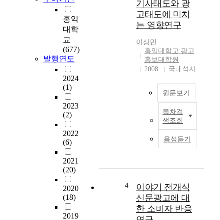
기사태도와 광
based expositions and
활성화에 기여하고자
고태도에 미치
events. As a result of
한다. 우편통신은 인
홍익
는 영향연구
the rapid growth
간이 사회생활을 영위
대학
policy until now, there
하는데 필요한 정치,
교
이상민
were repeated growths
경제, 사회, 문화, 산업
(677)
홍익대학교 광고
in the economy during
등 생활 영역 전반에
발행연도
홍보대학원
a short time span.
걸쳐 정보와 의사를
2008
국내석사
However, the truth is,
전달할 수 있는 통신
2024
problems regarding
(1)
수단이 된다. 2002년
원문보기
the widening regional
말 전체 우편물 중 개
gaps were exposed and
2023
인과 개인간 우편물
목차검
(2)
relatively the
2
접수량은 전체의 20%
색조회
government could not
0
에 불과한 반면 기업
2022
bring a big change to
0
에서 개인에게 발송되
음성듣기
(6)
culture service for the
2
는 우편물은 80%를
citizens. During all
년
차지한다. 이는 광고
2021
this time, beginning
5
성 홍보우편물이 증가
(20)
with the Kwang-ju
월
하는 추세를 보여주는
Biennial, which was
국
4
것으로, 우편 통신이
이야기 전개식
2020
held for the first time
내
제품의 편익을 자세히
(18)
신문광고에 대
in 1995, there has
에
설명할 수 있으며 매
한 소비자 반응
been an innovational
처
우 선택적이고, 개별
2019
연구