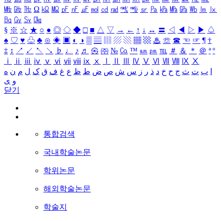
㎒
㎓
㎔
Ω
㏀
㏁
㎊
㎋
㎌
㏖
㏅
㎭
㎮
㎯
㏛
㎩
㎪
㎫
㎬
㏝
㏐
㏓
㏃
㏉
㏜
㏆
§
※
☆
★
○
●
◎
◇
◆
□
■
△
▽
→
←
↑
↓
↔
〓
◁
◀
▷
▶
♤
♠
♡
♥
♧
♣
⊙
◈
▣
◐
◑
▒
▤
▥
▨
▧
▦
▩
♨
☏
☎
☜
☞
¶
†
‡
↕
↗
↙
↖
↘
♭
♩
♪
♬
㉿
㈜
№
㏇
™
㏂
㏘
℡
＃
＆
＊
＠
ª
º
ⅰ
ⅱ
ⅲ
ⅳ
ⅴ
ⅵ
ⅶ
ⅷ
ⅸ
ⅹ
Ⅰ
Ⅱ
Ⅲ
Ⅳ
Ⅴ
Ⅵ
Ⅶ
Ⅷ
Ⅸ
Ⅹ
ا
ب
ت
ث
ج
ح
خ
د
ذ
ر
ز
س
ش
ص
ض
ط
ظ
ع
غ
ف
ق
ک
ل
م
ن
ه
و
ی
닫기
통합검색
국내학술논문
학위논문
해외학술논문
학술지