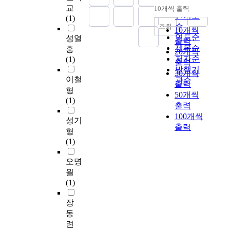
i
by three factors' self
얼
l
을
시
planning to execution.
순
료
t
to predict and the role
교
10개씩 출력
내림차순
s
regulation of total
마
d
기
에
The substantial culture
배
e
인기도
of postage stamp is
(1)
i
number of student
나
e
반
줄
lifestyle of citizens
포
r
순
조회
declining in the postal
10개씩
n
body, opening of
효
v
으
수
where citizens and
되
n
연도순
communication so this
성열
출력
g
educational market
과
e
로
있
governments are
는
e
study is focused on
제목순
흥
20개씩
,
and reduce of
가
l
하
는
reconciled with
대
t
defining a new role of
저자순
(1)
출력
‘
academic population.
있
o
는
모
harmony makes us
형
,
stamp as advertising
발행기
30개씩
b
These factors will
는
p
광
델
realize that we are at a
매
u
media and analyzing
이철
관순
출력
e
cause the number of
가
m
고
이
significant turning
체
n
potentiality of stamp
형
h
50개씩
university applicants
를
e
매
높
point to continue
로
l
in the digital era,
(1)
a
to be equal to the total
출력
조
n
체
은
expanding so that
자
i
eventually
v
number of university
사
t
들
100개씩
광
henceforth, it will be a
리
k
contributing to
성기
i
students by 2003, and
하
s
의
출력
고
function living up to
잡
e
vitalizing SP (Sales
형
o
bring this proportion
고
t
발
효
its proposition as a
았
t
Promotion)
(1)
r
down to 91% by 2005.
대
r
전
과
function that offers
다
h
Advertising market.
c
As factors determining
학
a
으
를
opportunities. This
.
e
Postal communication
오명
h
the choice of
광
t
로
불
study hopes that
이
t
enables inter-social
월
a
university by the
고
e
인
러
functions in our
와
r
information exchange
(1)
n
university entrants
와
g
하
일
country, which is
같
a
in politics, economy,
g
have changed
홍
i
여
으
endeavoring to get a
은
d
society, culture and
장
e
radically compared to
보
e
국
키
step closer to
성
i
Industry. Inter-
동
’
the traditional order of
를
s
내
며
becoming a culturally
장
t
individual postal
련
,
importance, the
보
,
의
이