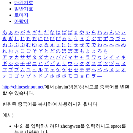
단위기호
일반기호
로마자
아랍어
あ
ぁ
か
が
さ
ざ
た
だ
な
は
ば
ぱ
ま
や
ゃ
ら
わ
ゎ
ん
い
ぃ
き
ぎ
し
じ
ち
ぢ
に
ひ
び
ぴ
み
り
う
ぅ
く
ぐ
す
ず
つ
づ
っ
ぬ
ふ
ぶ
ぷ
む
ゆ
ゅ
る
え
ぇ
け
げ
せ
ぜ
て
で
ね
へ
べ
ぺ
め
れ
お
ぉ
こ
ご
そ
ぞ
と
ど
の
ほ
ぼ
ぽ
も
よ
ょ
ろ
を
ア
ァ
カ
サ
ザ
タ
ダ
ナ
ハ
バ
パ
マ
ヤ
ャ
ラ
ワ
ヮ
ン
イ
ィ
キ
ギ
シ
ジ
チ
ヂ
ニ
ヒ
ビ
ピ
ミ
リ
ウ
ゥ
ク
グ
ス
ズ
ツ
ヅ
ッ
ヌ
フ
ブ
プ
ム
ユ
ュ
ル
エ
ェ
ケ
ゲ
セ
ゼ
テ
デ
ヘ
ベ
ペ
メ
レ
オ
ォ
コ
ゴ
ソ
ゾ
ト
ド
ノ
ホ
ボ
ポ
モ
ヨ
ョ
ロ
ヲ
―
http://chineseinput.net/
에서 pinyin(병음)방식으로 중국어를 변환
할 수 있습니다.
변환된 중국어를 복사하여 사용하시면 됩니다.
예시)
中文 을 입력하시려면
zhongwen
을 입력하시고 space를
누르시면됩니다.