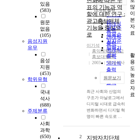
변화에 따른 우
로
정확도
있음
많
표의 기능과 역
순
(583)
10개씩 출력
내림차순
이
할에 대한 연구 :
인기도
본
광고홍보매체
순
조회
원문
10개씩
자
기능을 중심으
연도순
없음
출력
료
로
제목순
(105)
20개씩
음성지원
저자순
출력
이기석
유무
발행기
30개씩
홍익대학교 광고
관순
활
출력
홍보대학원
음성
용
2003
50개씩
국내석사
지원
도
출력
(453)
높
100개씩
원문보기
학위유형
은
출력
자
최근 사회와 산업의
국내
료
구조가 아날로그에서
석사
디지털 시대로 급속히
(688)
변화하면서 디지털 혁
주제분류
명이 빠른 속도로 진
행되고 있으며 특히
사회
통신에 있어서는 정보
과학
통신을 이용한 음성,
(650)
2
지방자치단체