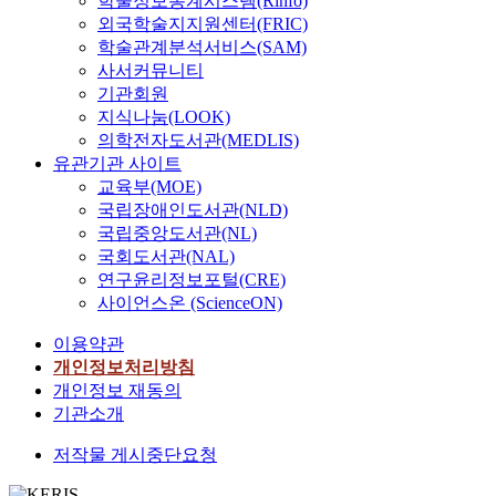
학술정보통계시스템(Rinfo)
h
withdrawal or students
다
e
로
명
스
s
discourage postal
외국학술지지원센터(FRIC)
a
transfer to one of
.
c
하
인
의
t
communication sector
학술관계분석서비스(SAM)
s
universities in Seoul.
e
는
광
신
i
but mutually
사서커뮤니티
c
The increase of those
특
n
인
고
뢰
m
cooperative role
기관회원
o
who prefer to study
히
t
터
모
도
e
segmentation occurred
지식나눔(LOOK)
n
abroad, drafted to the
사
r
넷
델
나
a
in the communication
의학전자도서관(MEDLIS)
t
military service, or
이
a
광
이
심
n
market. Company to
유관기관 사이트
e
taking a leave of
버
l
고
다
층
d
individual postal
m
교육부(MOE)
absence is causing a
대
g
의
.
도
s
communication
p
국립장애인도서관(NLD)
sharp decrease in
학
o
중
가
p
increases year by year
l
universities income
은
v
요
국립중앙도서관(NL)
광
상
a
at increase rate of 18.2
a
and adding to their
지
e
성
국회도서관(NAL)
고
대
c
% in 2000 and 11.9%
t
financial burdens. This
방
r
이
효
연구윤리정보포털(CRE)
적
e
in 2001 scoring total
e
research is conducted
대
n
새
과
사이언스온 (ScienceON)
으
w
one trillion and three
d
based on theoretical
학
m
롭
가
로
h
hundred billion and
,
examination, as well
,
e
게
이용약관
높
낮
e
seven hundred million
f
as survey
수
n
부
개인정보처리방침
다
으
r
won sales turnover
o
questionnaires and
도
t
각
는
개인정보 재동의
며
e
except the year of
r
sampling. Theoretical
권
.
되
이
기관소개
방
t
1998 when there was a
a
examination is based
의
P
고
유
송
h
IMF economic crisis.
l
on the study of the
명
a
있
저작물 게시중단요청
로
,
e
Postal communication
o
following materials'
문
r
다
이
연
u
market mechanism is
n