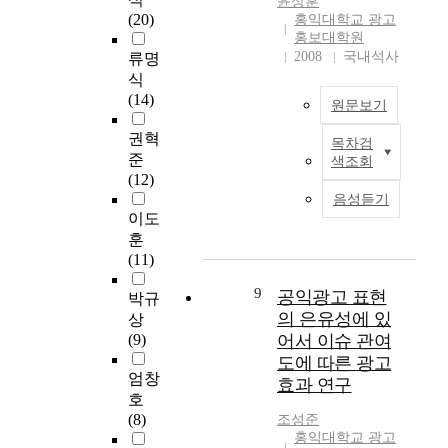
윤상훈
검증을 위해 x²(교차
서
n
advertising, design,
일
e
도모하였다. 따라서
(20)
홍익대학교 광고
분석)을 SPSS for
열
t
and promotion fields
리
m
이상과 같은 연구를
홍보대학원
Windows(Version7.5)
에
s
of culture contents,
포
e
토대로 향후 우표광고
2008
국내석사
류명
통계 프로그램을 이용
의
y
and thus be able to
커
n
의 기법과 발전 방안
식
하여 실시하였다. 본
존
s
present an appropriate,
스
t
을 제시한다면 다음과
(14)
원문보기
논문의 연구결과는 다
하
t
practical plan. In
,
o
같다. 첫째, 우편통신
음과 같이 요약될 수
기
e
behalf of this, among
A
f
의 우표에 대한 인식
권혁
목차검
있다. 첫째, 광고 홍보
보
m
정
the chief functions
M
s
을 기반으로 한 인프
준
색조회
물의 배포 방식 문제
다
,
보
held until now, five
7
c
라 환경을 적극 활용
(12)
로 인하여 대학이 제
는
l
화
campaigns will be
,
i
한다. 우편물에 우표
음성듣기
작하는 양에 비해 입
미
o
시
chosen and in one
스
e
가 붙어 있는 경우 개
이도
시생들이 접하는 광고
래
c
대
place as an example of
포
n
봉되는 가능성이 2배
훈
물의 수가 적은 편이
에
a
로
Japan. While each
츠
c
이상이라는 조사내용
(11)
었다. 둘째, 대학광고
대
l
대
function is being held,
한
e
에 주목할 필요가 있
나 홍보가 재학생이나
한
a
변
9
it begins with big
국
,
공익광고 표현
으며 이는 우편물에는
박규
교직원을 대상으로 한
전
u
되
expectations and
,
t
우표가 붙어야 한다는
의 은유성에 있
상
대내적인 광고나 홍보
망
t
는
fascinations over its
데
o
오랜 관습과 친근감으
(9)
어서 이슈 관여
보다는 입시생을 대상
과
h
인
amusing contents, but
일
d
로 우표가 내포하는
도에 따른 광고
으로 만들어지고 있는
차
o
터
holding psychological
리
a
특별한 환경이다. 둘
엄창
효과 연구
것으로 나타났다. 대
별
r
넷
reasoning that as time
줌
y
째, 우표는 불필요한
호
학이 살아남기 위한
화
i
시
goes by people start to
,
’
요소가 제거된 함축된
(8)
조성준
경쟁이 우수학생 유치
된
t
대
lose interest and
데
s
메시지의 전달 매체이
홍익대학교 광고