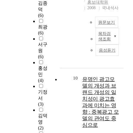
에만 그치는 것이 아
대
i
는
spectators slowly
일
w
홍보대학원
자 가장 작은 공간을
김종
니라, 재학생들도 타
학
e
컴
decrease, each
리
o
2008
국내석사
가장 넓게 활용하는
덕
학교에 빼앗기지 않아
이
s
퓨
function's advertising
,
r
것으로 SP광고(Sales
(6)
야 하므로 대학은 더
미
h
팅
and promotion
노
l
Promotion
원문보기
욱 더 성공적인 교육
지
a
기
activities were
컷
d
Advertising)에 있어서
최광
을 하기 위해서는 대
에
v
술
analyzed and
뉴
h
새로운 광고매체로
(6)
목차검
I
내외적인 광고나 홍보
따
e
의
reviewed, and each
스
a
DM(Direct Marketing)
색조회
n
를 효과적으로 해야
라
e
발
campaign's relative
,
s
서구
을 통한 잠재된 시장
o
하는 것으로 나타났
결
n
전
importance and role
시
a
공략에 효과적으로 대
원
음성듣기
r
다. 위 연구 결과를 토
정
g
과
was reviewed. The
티
n
처할 수 있다. 셋째, 우
(6)
d
대로 대학광고물에 대
되
a
인
present condition of
신
e
표는 국가에서 발행권
e
한 문제점을 개선하기
는
g
터
chief local self-
문
w
홍성
을 행사하며, 사용가
r
위해서는 광고나 홍보
경
e
넷
government hosting
,
m
치적인 측면에서 유가
민
t
대상자(입시생, 담임
향
d
의
10
culture events held
유명인 광고모
이
e
증권에 해당되고 공신
(4)
o
교사, 학부모, 친구, 재
이
t
범
domestically and their
브
d
델의 개성과 브
력에 따른 인증은 신
a
학생 등)에 따른 광고
점
h
상
advertising and
닝
i
기정
뢰성으로 발전되어 메
랜드 개성의 일
c
나 홍보물의 차별화가
차
e
용
promotion activities
등
u
시지가 의도하는 효과
서
치성이 광고효
h
요구되며, 내용에 있
증
m
화
were examined.
1
m
를 기대이상으로 증진
(3)
과에 미치는 영
i
어서 많은 내용과 추
가
s
로
Especially retracing
0
o
시킬 수 있다. 끝으로
향 : 중복광고 모
e
상적인 것을 나열하는
하
e
인
the promotion and
종
f
김덕
수용자, 광고주, 광고
델의 관여도 중
v
방식을 지양하고 대상
고
l
하
advertising activity
에
c
대행사 등의 다양한
영
심으로
e
자가 어떤 정보를 원
있
v
여
procedures of the
이
o
계층의 반응과 Needs
(2)
t
하는가를 분석함으로
으
e
무
world pottery expo,
르
m