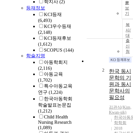
학지사
(2)
문
등재정보
보
기
KCI등재
(6,493)
복
KCI우수등재
사/
(2,148)
대
KCI등재후보
출
(1,612)
신
SCOPUS
(144)
청
학술지명
아동학회지
(2,116)
2
한국 동시
아동교육
문학의 기
(1,702)
원과 동시
특수아동교육
문학사의
연구
(1,224)
필요성
한국아동학회
학술발표논문집
김관식(Kim,
(1,212)
Kwan-sik)
Child Health
한국아동
Nursing Research
학학회
(1,089)
2018