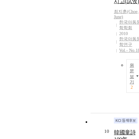
시고(試攷)
최지훈(Choe,
June)
한국아동
학학회
2010
한국아동
학연구
Vol.- No.1
원
문
보
기
2
10
韓國童詩