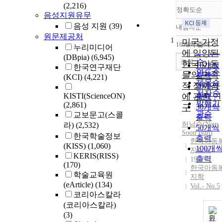
(2,216)
정확도순
음성지원유무
음성 지원
(39)
내림차순
정확도
원문제공처
1
순
미국 가정
10개씩 출력
누리미디어
내림차
인기도
에 입양된
(DBpia)
(6,945)
순
조회
한국 아동
10개씩
한국연구재단
연도순
들의 민족
출력
(KCI)
(4,221)
제목순
적 정체감
20개씩
저자순
KISTI(ScienceON)
에 관한 연
출력
발행기
(2,861)
구
30개씩
관순
교보문고(스콜
출력
허남순(Nam
라)
(2,532)
50개씩
Soon Huh)
한국학술정보
출력
한국아동
(KISS)
(1,060)
100개
지학회
KERIS(RISS)
출력
1997
(170)
한국아동
학술교육원
지학
(eArticle)
(134)
Vol.- No.5
코리아스칼라
(코리아스칼라)
(3)
원