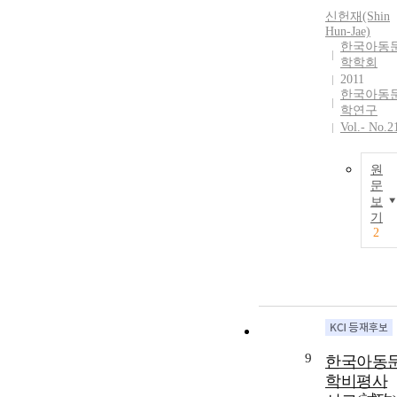
신헌재(Shin
Hun-Jae)
한국아동
학학회
2011
한국아동
학연구
Vol.- No.2
원
문
보
기
2
9
한국아동
학비평사