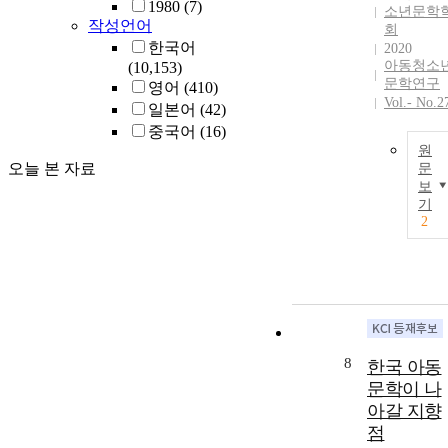
1980
(7)
소년문학
작성언어
회
한국어
2020
아동청소
(10,153)
문학연구
영어
(410)
Vol.- No.2
일본어
(42)
중국어
(16)
원
오늘 본 자료
문
보
기
2
8
한국 아동
문학이 나
아갈 지향
점