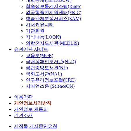
대학공개강의(KOCW)
학술정보통계시스템(Rinfo)
외국학술지지원센터(FRIC)
학술관계분석서비스(SAM)
사서커뮤니티
기관회원
지식나눔(LOOK)
의학전자도서관(MEDLIS)
유관기관 사이트
교육부(MOE)
국립장애인도서관(NLD)
국립중앙도서관(NL)
국회도서관(NAL)
연구윤리정보포털(CRE)
사이언스온 (ScienceON)
이용약관
개인정보처리방침
개인정보 재동의
기관소개
저작물 게시중단요청