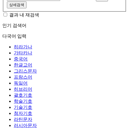
상세검색
결과 내 재검색
인기 검색어
다국어 입력
히라가나
가타카나
중국어
한글고어
그리스문자
프랑스어
독일어
히브리어
괄호기호
학술기호
기술기호
첨자기호
라틴문자
러시아문자