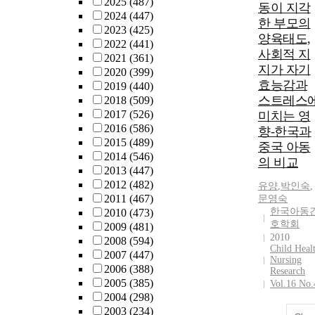
2025
(487)
동이 지각
2024
(447)
한 부모의
2023
(425)
양육태도,
2022
(441)
사회적 지
2021
(361)
지가 자기
2020
(399)
효능감과
2019
(440)
스트레스
2018
(509)
2017
(526)
미치는 영
2016
(586)
향-한국과
2015
(489)
중국 아동
2014
(546)
의 비교
2013
(447)
2012
(482)
유양
,
박인숙
,
2011
(467)
문영숙
한국아동
2010
(473)
호학회
2009
(481)
2010
2008
(594)
Child Heal
2007
(447)
Nursing
2006
(388)
Research
2005
(385)
Vol.16 No.
2004
(298)
2003
(234)