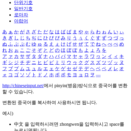
단위기호
일반기호
로마자
아랍어
あ
ぁ
か
が
さ
ざ
た
だ
な
は
ば
ぱ
ま
や
ゃ
ら
わ
ゎ
ん
い
ぃ
き
ぎ
し
じ
ち
ぢ
に
ひ
び
ぴ
み
り
う
ぅ
く
ぐ
す
ず
つ
づ
っ
ぬ
ふ
ぶ
ぷ
む
ゆ
ゅ
る
え
ぇ
け
げ
せ
ぜ
て
で
ね
へ
べ
ぺ
め
れ
お
ぉ
こ
ご
そ
ぞ
と
ど
の
ほ
ぼ
ぽ
も
よ
ょ
ろ
を
ア
ァ
カ
サ
ザ
タ
ダ
ナ
ハ
バ
パ
マ
ヤ
ャ
ラ
ワ
ヮ
ン
イ
ィ
キ
ギ
シ
ジ
チ
ヂ
ニ
ヒ
ビ
ピ
ミ
リ
ウ
ゥ
ク
グ
ス
ズ
ツ
ヅ
ッ
ヌ
フ
ブ
プ
ム
ユ
ュ
ル
エ
ェ
ケ
ゲ
セ
ゼ
テ
デ
ヘ
ベ
ペ
メ
レ
オ
ォ
コ
ゴ
ソ
ゾ
ト
ド
ノ
ホ
ボ
ポ
モ
ヨ
ョ
ロ
ヲ
―
http://chineseinput.net/
에서 pinyin(병음)방식으로 중국어를 변환
할 수 있습니다.
변환된 중국어를 복사하여 사용하시면 됩니다.
예시)
中文 을 입력하시려면
zhongwen
을 입력하시고 space를
누르시면됩니다.