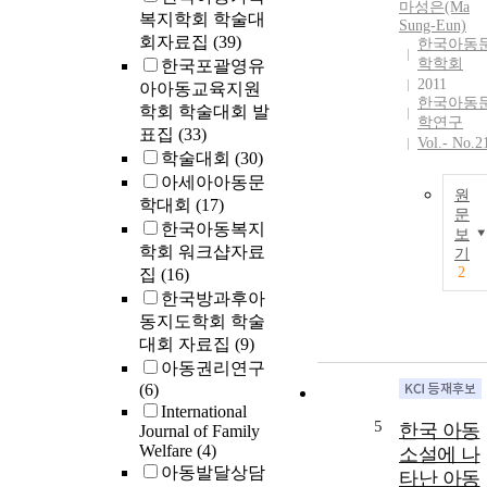
마성은(Ma
복지학회 학술대
Sung-Eun)
회자료집
(39)
한국아동
학학회
한국포괄영유
2011
아아동교육지원
한국아동
학회 학술대회 발
학연구
표집
(33)
Vol.- No.2
학술대회
(30)
아세아아동문
원
학대회
(17)
문
한국아동복지
보
학회 워크샵자료
기
2
집
(16)
한국방과후아
동지도학회 학술
대회 자료집
(9)
아동권리연구
(6)
International
5
한국 아동
Journal of Family
Welfare
(4)
소설에 나
아동발달상담
타난 아동