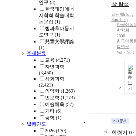
연구
(3)
상 탐색
한국태양에너
정선혜(Jung,
지학회 학술대회
Sun-Hea)
논문집
(1)
한국아동
방과후아동지
학학회
도연구
(1)
2008
兒童文學評論
한국아동
학연구
(1)
Vol.- No.1
주제분류
교육
(4,271)
자연과학
원
(3,450)
문
사회과학
보
(2,421)
기
의약학
(1,269)
인문학
(1,173)
예술체육
(57)
기타
(6)
공학
(1)
발행연도
2026
(170)
6
학령기 아