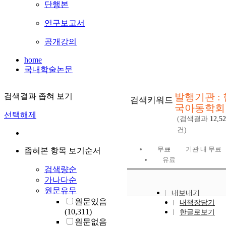
단행본
연구보고서
공개강의
home
국내학술논문
발행기관 : 
검색결과 좁혀 보기
검색키워드
국아동학회
선택해제
(검색결과
12,5
건)
무료
기관 내 무료
좁혀본 항목 보기순서
유료
검색량순
가나다순
원문유무
내보내기
원문있음
내책장담기
(10,311)
한글로보기
원문없음