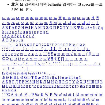
北京 을 입력하시려면
beijing
을 입력하시고 space를 누르
시면 됩니다.
ㅥ
ㅦ
ㅧ
ㅨ
ㅩ
ㅪ
ㅫ
ㅬ
ㅭ
ㅮ
ㅯ
ㅰ
ㅱ
ㅲ
ㅳ
ㅴ
ㅵ
ㅶ
ㅷ
ㅸ
ㅹ
ㅺ
ㅻ
ㅼ
ㅽ
ㅾ
ㅿ
ㆀ
ㆁ
ㆂ
ㆃ
ㆄ
ㆅ
ㆆ
ㆇ
ㆈ
ㆉ
ㆊ
ㆋ
ㆌ
ㆍ
ㆎ
Α
Β
Γ
Δ
Ε
Ζ
Η
Θ
Ι
Κ
Λ
Μ
Ν
Ξ
Ο
Π
Ρ
Σ
Τ
Υ
Φ
Χ
Ψ
Ω
α
β
γ
δ
ε
ζ
η
θ
ι
κ
λ
μ
ν
ξ
ο
π
ρ
σ
τ
υ
φ
χ
ψ
ω
á
à
Á
À
é
è
É
È
ç
Ç
ê
Ä
Ö
Ü
ä
ö
ü
ß
ְ
ֳ
ֲ
ֱ
ָ
ַ
ֵ
ֶ
ִ
ֹ
ּ
ֻ
ׂ
ׁ
ּ
ב
ה
נ
מ
צ
ת
ץ
ש
ד
ג
כ
ע
י
ח
ל
ך
ף
ק
ר
א
ט
ו
ן
ם
פ
‘
’
“
”
〔
〕
〈
〉
「
」
『
』
【
】
＂
（
）
［
］
｛
｝
±
×
÷
≠
≤
≥
∞
∴
♂
♀
∠
⊥
⌒
∂
∇
≡
≒
≪
≫
√
∽
∝
∵
∫
∬
∈
∋
⊆
⊇
⊂
⊃
∪
∩
∧
∨
￢
⇒
⇔
∀
∃
∮
∑
∏
＋
－
＜
＝
＞
、
。
·
‥
…
¨
〃
―
∥
＼
∼
´
～
ˇ
˘
˝
˚
˙
¸
˛
¡
¿
ː
！
＇
，
．
／
：
；
？
＾
＿
｀
｜
½
⅓
⅔
¼
¾
⅛
⅜
⅝
⅞
¹
²
³
⁴
ⁿ
₁
₂
₃
₄
Æ
Ð
Ħ
Ĳ
Ł
Ø
Œ
Þ
Ŧ
Ŋ
æ
đ
ð
ħ
ı
ĳ
ĸ
ŀ
ł
ø
œ
ß
þ
ŧ
ŋ
ŉ
А
Б
В
Г
Д
Е
Ё
Ж
З
И
Й
К
Л
М
Н
О
П
Р
С
Т
У
Ф
Х
Ц
Ч
Ш
Щ
Ъ
Ы
Ь
Э
Ю
Я
а
б
в
г
д
е
ё
ж
з
и
й
к
л
м
н
о
п
р
с
т
у
ф
х
ц
ч
ш
щ
ъ
ы
ь
э
ю
я
′
″
℃
Å
￠
￡
￥
¤
℉
‰
＄
％
Ｆ
￦
㎕
㎖
㎗
ℓ
㎘
㏄
㎣
㎤
㎥
㎦
㎙
㎚
㎛
㎜
㎝
㎞
㎟
㎠
㎡
㎢
㏊
㎍
㎎
㎏
㏏
㎈
㎉
㏈
㎧
㎨
㎰
㎱
㎲
㎳
㎴
㎵
㎶
㎷
㎸
㎹
㎀
㎁
㎂
㎃
㎄
㎺
㎻
㎽
㎾
㎿
㎐
㎑