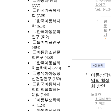
아동과 권리
한국아동
학연구
(777)
Vol.- No.3
한국가족복지
학
(729)
한국아동복지
원
학
(614)
문
보
한국아동문학
기
연구
(612)
2
놀이치료연구
(484)
아동청소년문
학연구
(450)
한국아동심리
치료학회지
(273)
영유아아동정
3
아동상담
신건강연구
(180)
업의 활성
한국아동복지
화 방안
학회 학술발표논
문집
(144)
노혜련
한국아동
아동부모학회
지학회
지
(124)
1995
아동중심실천