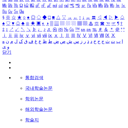
㎒
㎓
㎔
Ω
㏀
㏁
㎊
㎋
㎌
㏖
㏅
㎭
㎮
㎯
㏛
㎩
㎪
㎫
㎬
㏝
㏐
㏓
㏃
㏉
㏜
㏆
§
※
☆
★
○
●
◎
◇
◆
□
■
△
▽
→
←
↑
↓
↔
〓
◁
◀
▷
▶
♤
♠
♡
♥
♧
♣
⊙
◈
▣
◐
◑
▒
▤
▥
▨
▧
▦
▩
♨
☏
☎
☜
☞
¶
†
‡
↕
↗
↙
↖
↘
♭
♩
♪
♬
㉿
㈜
№
㏇
™
㏂
㏘
℡
＃
＆
＊
＠
ª
º
ⅰ
ⅱ
ⅲ
ⅳ
ⅴ
ⅵ
ⅶ
ⅷ
ⅸ
ⅹ
Ⅰ
Ⅱ
Ⅲ
Ⅳ
Ⅴ
Ⅵ
Ⅶ
Ⅷ
Ⅸ
Ⅹ
ا
ب
ت
ث
ج
ح
خ
د
ذ
ر
ز
س
ش
ص
ض
ط
ظ
ع
غ
ف
ق
ک
ل
م
ن
ه
و
ی
닫기
통합검색
국내학술논문
학위논문
해외학술논문
학술지