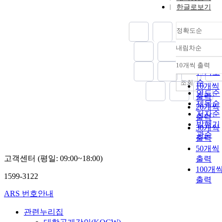
한글로보기
정확도순
내림차순
정확도
순
10개씩 출력
내림차
인기도
순
조회
10개씩
연도순
출력
제목순
20개씩
저자순
출력
발행기
30개씩
관순
출력
50개씩
고객센터 (평일: 09:00~18:00)
출력
100개
1599-3122
출력
ARS 번호안내
관련누리집