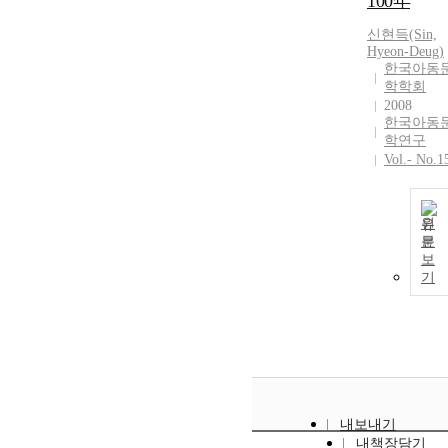
100年
신현득(Sin,
Hyeon-Deug)
한국아동
학학회
2008
한국아동
학연구
Vol.- No.1
원
문
보
기
내보내기
내책장담기