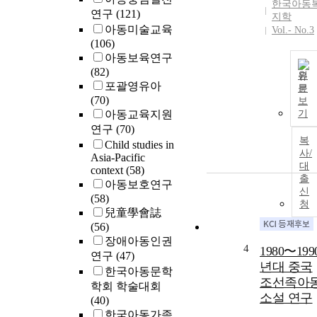
한국아동
연구
(121)
지학
아동미술교육
Vol.- No.3
(106)
아동보육연구
(82)
원
포괄영유아
문
(70)
보
아동교육지원
기
연구
(70)
복
Child studies in
사/
Asia-Pacific
대
context
(58)
출
아동보호연구
신
(58)
청
兒童學會誌
(56)
장애아동인권
4
1980〜199
연구
(47)
년대 중국
한국아동문학
조선족아
학회 학술대회
소설 연구
(40)
한국아동가족