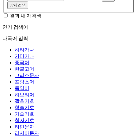
상세검색
결과 내 재검색
인기 검색어
다국어 입력
히라가나
가타카나
중국어
한글고어
그리스문자
프랑스어
독일어
히브리어
괄호기호
학술기호
기술기호
첨자기호
라틴문자
러시아문자