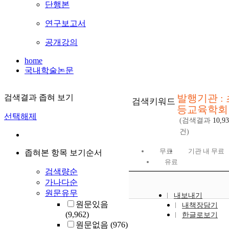
단행본
연구보고서
공개강의
home
국내학술논문
발행기관 : 
검색결과 좁혀 보기
검색키워드
등교육학회
선택해제
(검색결과
10,9
건)
무료
기관 내 무료
좁혀본 항목 보기순서
유료
검색량순
가나다순
원문유무
내보내기
원문있음
내책장담기
(9,962)
한글로보기
원문없음
(976)