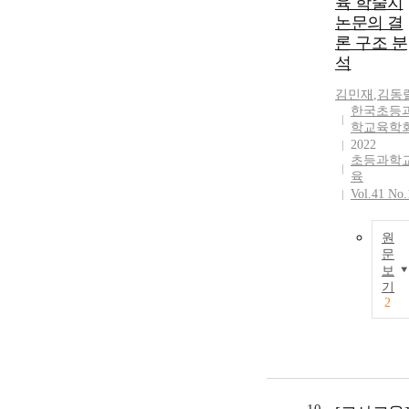
육 학술지
논문의 결
론 구조 분
석
김민재
,
김동
한국초등
학교육학
2022
초등과학
육
Vol.41 No.
원
문
보
기
2