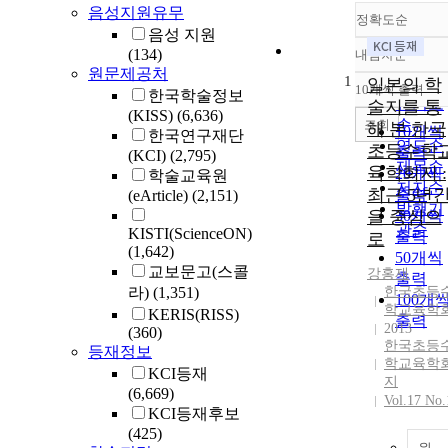
음성지원유무
정확도순
음성 지원
(134)
내림차순
정확도
원문제공처
1
순
일본의 학
10개씩 출력
한국학술정보
내림차
인기도
술지를 통
(KISS)
(6,636)
순
조회
해 본 한국
10개씩
한국연구재단
연도순
초등수학
출력
(KCI)
(2,795)
제목순
육학회지 :
20개씩
학술교육원
저자순
최근 5년
출력
(eArticle)
(2,151)
발행기
을 중심으
30개씩
관순
KISTI(ScienceON)
출력
로
(1,642)
50개씩
교보문고(스콜
강홍재
출력
라)
(1,351)
한국초등
100개
학교육학
KERIS(RISS)
출력
2013
(360)
한국초등
등재정보
학교육학
KCI등재
지
(6,669)
Vol.17 No.
KCI등재후보
(425)