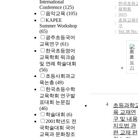
International
한국초등
Conference
(125)
육학회
음악교육
(105)
2025
KAPEE
초등교육
Summer Workshop
구
(65)
Vol.38 No.
광주초등국어
교육연구
(61)
한국초등영어
원
교육학회 워크숍
문
보
및 연례 학술대회
기
(56)
초등사회과교
육논총
(49)
한국초등수학
교육학회 연구발
표대회 논문집
4
초등과학
(46)
육 교재연
학술대회
(6)
구 및 내용
2001학년도 전
지도법 관
국학술대회 국어
련 교재 편
교육과 문화창조