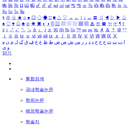
㎒
㎓
㎔
Ω
㏀
㏁
㎊
㎋
㎌
㏖
㏅
㎭
㎮
㎯
㏛
㎩
㎪
㎫
㎬
㏝
㏐
㏓
㏃
㏉
㏜
㏆
§
※
☆
★
○
●
◎
◇
◆
□
■
△
▽
→
←
↑
↓
↔
〓
◁
◀
▷
▶
♤
♠
♡
♥
♧
♣
⊙
◈
▣
◐
◑
▒
▤
▥
▨
▧
▦
▩
♨
☏
☎
☜
☞
¶
†
‡
↕
↗
↙
↖
↘
♭
♩
♪
♬
㉿
㈜
№
㏇
™
㏂
㏘
℡
＃
＆
＊
＠
ª
º
ⅰ
ⅱ
ⅲ
ⅳ
ⅴ
ⅵ
ⅶ
ⅷ
ⅸ
ⅹ
Ⅰ
Ⅱ
Ⅲ
Ⅳ
Ⅴ
Ⅵ
Ⅶ
Ⅷ
Ⅸ
Ⅹ
ا
ب
ت
ث
ج
ح
خ
د
ذ
ر
ز
س
ش
ص
ض
ط
ظ
ع
غ
ف
ق
ک
ل
م
ن
ه
و
ی
닫기
통합검색
국내학술논문
학위논문
해외학술논문
학술지