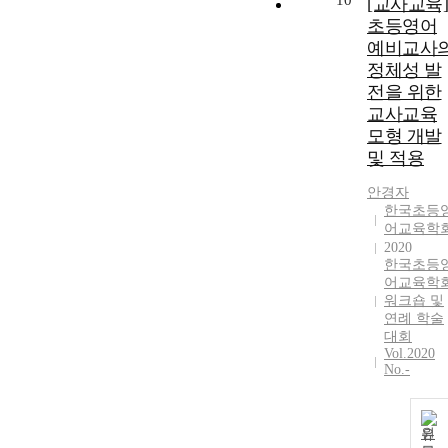
10
[교사교육]
초등영어
예비교사
정체성 발
전을 위한
교사교육
모형 개발
및 적용
안경자
한국초등
어교육학
2020
한국초등
어교육학
워크숍 및
연례 학술
대회
Vol.2020
No.-
원