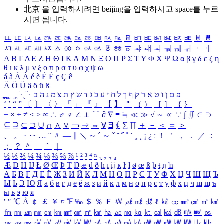
北京 을 입력하시려면
beijing
을 입력하시고 space를 누르
시면 됩니다.
ㅥ
ㅦ
ㅧ
ㅨ
ㅩ
ㅪ
ㅫ
ㅬ
ㅭ
ㅮ
ㅯ
ㅰ
ㅱ
ㅲ
ㅳ
ㅴ
ㅵ
ㅶ
ㅷ
ㅸ
ㅹ
ㅺ
ㅻ
ㅼ
ㅽ
ㅾ
ㅿ
ㆀ
ㆁ
ㆂ
ㆃ
ㆄ
ㆅ
ㆆ
ㆇ
ㆈ
ㆉ
ㆊ
ㆋ
ㆌ
ㆍ
ㆎ
Α
Β
Γ
Δ
Ε
Ζ
Η
Θ
Ι
Κ
Λ
Μ
Ν
Ξ
Ο
Π
Ρ
Σ
Τ
Υ
Φ
Χ
Ψ
Ω
α
β
γ
δ
ε
ζ
η
θ
ι
κ
λ
μ
ν
ξ
ο
π
ρ
σ
τ
υ
φ
χ
ψ
ω
á
à
Á
À
é
è
É
È
ç
Ç
ê
Ä
Ö
Ü
ä
ö
ü
ß
ְ
ֳ
ֲ
ֱ
ָ
ַ
ֵ
ֶ
ִ
ֹ
ּ
ֻ
ׂ
ׁ
ּ
ב
ה
נ
מ
צ
ת
ץ
ש
ד
ג
כ
ע
י
ח
ל
ך
ף
ק
ר
א
ט
ו
ן
ם
פ
‘
’
“
”
〔
〕
〈
〉
「
」
『
』
【
】
＂
（
）
［
］
｛
｝
±
×
÷
≠
≤
≥
∞
∴
♂
♀
∠
⊥
⌒
∂
∇
≡
≒
≪
≫
√
∽
∝
∵
∫
∬
∈
∋
⊆
⊇
⊂
⊃
∪
∩
∧
∨
￢
⇒
⇔
∀
∃
∮
∑
∏
＋
－
＜
＝
＞
、
。
·
‥
…
¨
〃
―
∥
＼
∼
´
～
ˇ
˘
˝
˚
˙
¸
˛
¡
¿
ː
！
＇
，
．
／
：
；
？
＾
＿
｀
｜
½
⅓
⅔
¼
¾
⅛
⅜
⅝
⅞
¹
²
³
⁴
ⁿ
₁
₂
₃
₄
Æ
Ð
Ħ
Ĳ
Ł
Ø
Œ
Þ
Ŧ
Ŋ
æ
đ
ð
ħ
ı
ĳ
ĸ
ŀ
ł
ø
œ
ß
þ
ŧ
ŋ
ŉ
А
Б
В
Г
Д
Е
Ё
Ж
З
И
Й
К
Л
М
Н
О
П
Р
С
Т
У
Ф
Х
Ц
Ч
Ш
Щ
Ъ
Ы
Ь
Э
Ю
Я
а
б
в
г
д
е
ё
ж
з
и
й
к
л
м
н
о
п
р
с
т
у
ф
х
ц
ч
ш
щ
ъ
ы
ь
э
ю
я
′
″
℃
Å
￠
￡
￥
¤
℉
‰
＄
％
Ｆ
￦
㎕
㎖
㎗
ℓ
㎘
㏄
㎣
㎤
㎥
㎦
㎙
㎚
㎛
㎜
㎝
㎞
㎟
㎠
㎡
㎢
㏊
㎍
㎎
㎏
㏏
㎈
㎉
㏈
㎧
㎨
㎰
㎱
㎲
㎳
㎴
㎵
㎶
㎷
㎸
㎹
㎀
㎁
㎂
㎃
㎄
㎺
㎻
㎽
㎾
㎿
㎐
㎑