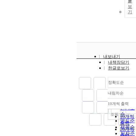
문
보
기
내보내기
내책장담기
한글로보기
정확도순
내림차순
정확도
순
10개씩 출력
내림차
인기도
순
조회
10개씩
연도순
출력
제목순
20개씩
저자순
출력