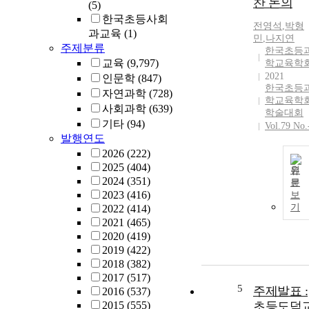
찬 논의
(5)
한국초등사회
전영석
,
박형
과교육
(1)
민
,
나지연
주제분류
한국초등
교육
(9,797)
학교육학
2021
인문학
(847)
한국초등
자연과학
(728)
학교육학
사회과학
(639)
학술대회
기타
(94)
Vol.79 No.
발행연도
2026
(222)
2025
(404)
원
2024
(351)
문
2023
(416)
보
기
2022
(414)
2021
(465)
2020
(419)
2019
(422)
2018
(382)
2017
(517)
5
주제발표 :
2016
(537)
2015
(555)
초등도덕