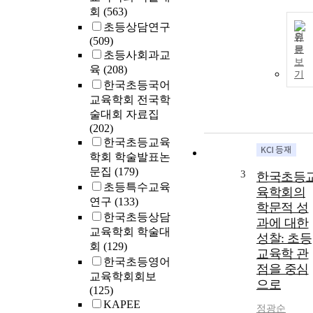
회
(563)
초등상담연구
원
(509)
문
초등사회과교
보
육
(208)
기
한국초등국어
교육학회 전국학
술대회 자료집
(202)
한국초등교육
학회 학술발표논
문집
(179)
3
한국초등
초등특수교육
육학회의
연구
(133)
학문적 성
한국초등상담
과에 대한
교육학회 학술대
성찰: 초등
회
(129)
교육학 관
한국초등영어
점을 중심
교육학회회보
으로
(125)
KAPEE
정광순