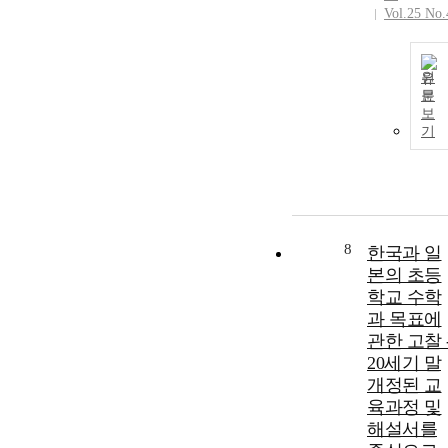
Vol.25 No.
원
문
보
기
8
한국과 일
본의 초등
학교 수학
과 목표에
관한 고찰 
20세기 말
개정된 교
육과정 및
해설서를