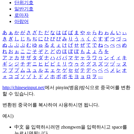
단위기호
일반기호
로마자
아랍어
あ
ぁ
か
が
さ
ざ
た
だ
な
は
ば
ぱ
ま
や
ゃ
ら
わ
ゎ
ん
い
ぃ
き
ぎ
し
じ
ち
ぢ
に
ひ
び
ぴ
み
り
う
ぅ
く
ぐ
す
ず
つ
づ
っ
ぬ
ふ
ぶ
ぷ
む
ゆ
ゅ
る
え
ぇ
け
げ
せ
ぜ
て
で
ね
へ
べ
ぺ
め
れ
お
ぉ
こ
ご
そ
ぞ
と
ど
の
ほ
ぼ
ぽ
も
よ
ょ
ろ
を
ア
ァ
カ
サ
ザ
タ
ダ
ナ
ハ
バ
パ
マ
ヤ
ャ
ラ
ワ
ヮ
ン
イ
ィ
キ
ギ
シ
ジ
チ
ヂ
ニ
ヒ
ビ
ピ
ミ
リ
ウ
ゥ
ク
グ
ス
ズ
ツ
ヅ
ッ
ヌ
フ
ブ
プ
ム
ユ
ュ
ル
エ
ェ
ケ
ゲ
セ
ゼ
テ
デ
ヘ
ベ
ペ
メ
レ
オ
ォ
コ
ゴ
ソ
ゾ
ト
ド
ノ
ホ
ボ
ポ
モ
ヨ
ョ
ロ
ヲ
―
http://chineseinput.net/
에서 pinyin(병음)방식으로 중국어를 변환
할 수 있습니다.
변환된 중국어를 복사하여 사용하시면 됩니다.
예시)
中文 을 입력하시려면
zhongwen
을 입력하시고 space를
누르시면됩니다.