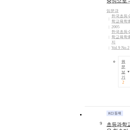
중심으로 -
임문규
한국초등
학교육학
2005
한국초등
학교육학
지
Vol.9 No.2
원
문
보
기
2
9
초등과학