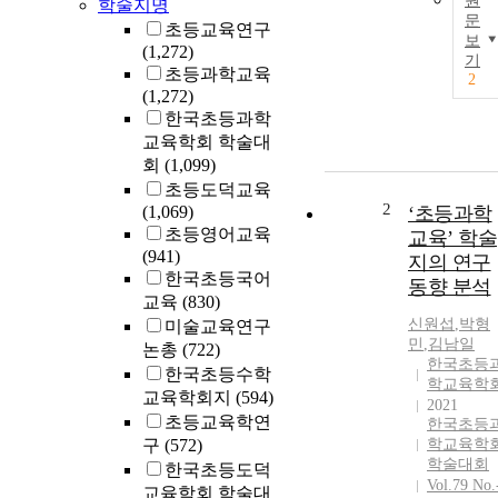
원
학술지명
문
초등교육연구
보
(1,272)
기
초등과학교육
2
(1,272)
한국초등과학
교육학회 학술대
회
(1,099)
초등도덕교육
2
(1,069)
‘초등과학
초등영어교육
교육’ 학술
(941)
지의 연구
한국초등국어
동향 분석
교육
(830)
신원섭
,
박형
미술교육연구
민
,
김남일
논총
(722)
한국초등
한국초등수학
학교육학
교육학회지
(594)
2021
초등교육학연
한국초등
구
(572)
학교육학
학술대회
한국초등도덕
Vol.79 No.
교육학회 학술대