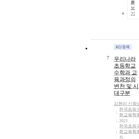
문
보
기
7
우리나라
초등학교
수학과 교
육과정의
변천 및 시
대구분
김현미
,
신항
한국초등
학교육학
2021
한국초등
학교육학
지