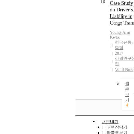
10
Case Study
on Driver’s
Liability in
Cargo Trans
Young-Arm
Kwak
한국유통
학회
2017
산경연구
집
Vol.8 No.6
원
문
보
기
4
내보내기
내책장담기
한글로보기