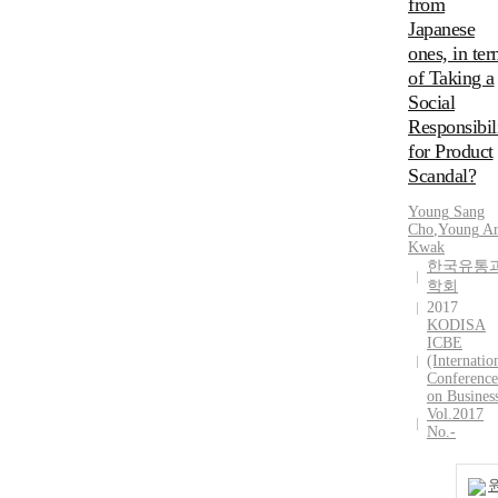
from
Japanese
ones, in te
of Taking a
Social
Responsibil
for Product
Scandal?
Young
Sang
Cho
,
Young
A
Kwak
한국유통
학회
2017
KODISA
ICBE
(Internatio
Conference
on Busines
Vol.2017
No.-