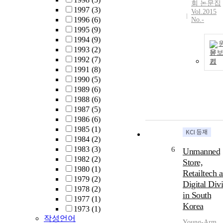
회 논문집
1997
(3)
Vol.2015
1996
(6)
No.-
1995
(9)
1994
(9)
1993
(2)
문
1992
(7)
기
1991
(8)
1990
(5)
1989
(6)
1988
(6)
1987
(5)
1986
(6)
1985
(1)
1984
(2)
1983
(3)
6
Unmanned
1982
(2)
Store,
1980
(1)
Retailtech 
1979
(2)
Digital Div
1978
(2)
in South
1977
(1)
Korea
1973
(1)
작성언어
Young-Arm