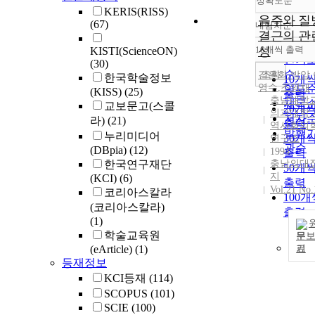
정확도순
KERIS(RISS)
음주와 질
(67)
내림차순
정확
결근의 관
순
10개씩 출력
성
KISTI(ScienceON)
내림
인기
(30)
순
조회
김은화
,
박암
,
한국학술정보
10개
영수
,
조영채
연도
(KISS)
(25)
출력
충남대학
제목
교보문고(스콜
20개
의과대학 
저자
라)
(21)
출력
역사회의
발행
누리미디어
30개
연구소
관순
(DBpia)
(12)
1994
출력
한국연구재단
충남의대
50개
지
(KCI)
(6)
출력
Vol.21 No.
코리아스칼라
100개
(코리아스칼라)
출력
(1)
학술교육원
문
(eArticle)
(1)
기
등재정보
KCI등재
(114)
SCOPUS
(101)
SCIE
(100)