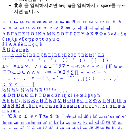
北京 을 입력하시려면
beijing
을 입력하시고 space를 누르
시면 됩니다.
ㅥ
ㅦ
ㅧ
ㅨ
ㅩ
ㅪ
ㅫ
ㅬ
ㅭ
ㅮ
ㅯ
ㅰ
ㅱ
ㅲ
ㅳ
ㅴ
ㅵ
ㅶ
ㅷ
ㅸ
ㅹ
ㅺ
ㅻ
ㅼ
ㅽ
ㅾ
ㅿ
ㆀ
ㆁ
ㆂ
ㆃ
ㆄ
ㆅ
ㆆ
ㆇ
ㆈ
ㆉ
ㆊ
ㆋ
ㆌ
ㆍ
ㆎ
Α
Β
Γ
Δ
Ε
Ζ
Η
Θ
Ι
Κ
Λ
Μ
Ν
Ξ
Ο
Π
Ρ
Σ
Τ
Υ
Φ
Χ
Ψ
Ω
α
β
γ
δ
ε
ζ
η
θ
ι
κ
λ
μ
ν
ξ
ο
π
ρ
σ
τ
υ
φ
χ
ψ
ω
á
à
Á
À
é
è
É
È
ç
Ç
ê
Ä
Ö
Ü
ä
ö
ü
ß
ְ
ֳ
ֲ
ֱ
ָ
ַ
ֵ
ֶ
ִ
ֹ
ּ
ֻ
ׂ
ׁ
ּ
ב
ה
נ
מ
צ
ת
ץ
ש
ד
ג
כ
ע
י
ח
ל
ך
ף
ק
ר
א
ט
ו
ן
ם
פ
‘
’
“
”
〔
〕
〈
〉
「
」
『
』
【
】
＂
（
）
［
］
｛
｝
±
×
÷
≠
≤
≥
∞
∴
♂
♀
∠
⊥
⌒
∂
∇
≡
≒
≪
≫
√
∽
∝
∵
∫
∬
∈
∋
⊆
⊇
⊂
⊃
∪
∩
∧
∨
￢
⇒
⇔
∀
∃
∮
∑
∏
＋
－
＜
＝
＞
、
。
·
‥
…
¨
〃
―
∥
＼
∼
´
～
ˇ
˘
˝
˚
˙
¸
˛
¡
¿
ː
！
＇
，
．
／
：
；
？
＾
＿
｀
｜
½
⅓
⅔
¼
¾
⅛
⅜
⅝
⅞
¹
²
³
⁴
ⁿ
₁
₂
₃
₄
Æ
Ð
Ħ
Ĳ
Ł
Ø
Œ
Þ
Ŧ
Ŋ
æ
đ
ð
ħ
ı
ĳ
ĸ
ŀ
ł
ø
œ
ß
þ
ŧ
ŋ
ŉ
А
Б
В
Г
Д
Е
Ё
Ж
З
И
Й
К
Л
М
Н
О
П
Р
С
Т
У
Ф
Х
Ц
Ч
Ш
Щ
Ъ
Ы
Ь
Э
Ю
Я
а
б
в
г
д
е
ё
ж
з
и
й
к
л
м
н
о
п
р
с
т
у
ф
х
ц
ч
ш
щ
ъ
ы
ь
э
ю
я
′
″
℃
Å
￠
￡
￥
¤
℉
‰
＄
％
Ｆ
￦
㎕
㎖
㎗
ℓ
㎘
㏄
㎣
㎤
㎥
㎦
㎙
㎚
㎛
㎜
㎝
㎞
㎟
㎠
㎡
㎢
㏊
㎍
㎎
㎏
㏏
㎈
㎉
㏈
㎧
㎨
㎰
㎱
㎲
㎳
㎴
㎵
㎶
㎷
㎸
㎹
㎀
㎁
㎂
㎃
㎄
㎺
㎻
㎽
㎾
㎿
㎐
㎑