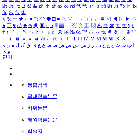
㎒
㎓
㎔
Ω
㏀
㏁
㎊
㎋
㎌
㏖
㏅
㎭
㎮
㎯
㏛
㎩
㎪
㎫
㎬
㏝
㏐
㏓
㏃
㏉
㏜
㏆
§
※
☆
★
○
●
◎
◇
◆
□
■
△
▽
→
←
↑
↓
↔
〓
◁
◀
▷
▶
♤
♠
♡
♥
♧
♣
⊙
◈
▣
◐
◑
▒
▤
▥
▨
▧
▦
▩
♨
☏
☎
☜
☞
¶
†
‡
↕
↗
↙
↖
↘
♭
♩
♪
♬
㉿
㈜
№
㏇
™
㏂
㏘
℡
＃
＆
＊
＠
ª
º
ⅰ
ⅱ
ⅲ
ⅳ
ⅴ
ⅵ
ⅶ
ⅷ
ⅸ
ⅹ
Ⅰ
Ⅱ
Ⅲ
Ⅳ
Ⅴ
Ⅵ
Ⅶ
Ⅷ
Ⅸ
Ⅹ
ا
ب
ت
ث
ج
ح
خ
د
ذ
ر
ز
س
ش
ص
ض
ط
ظ
ع
غ
ف
ق
ک
ل
م
ن
ه
و
ی
닫기
통합검색
국내학술논문
학위논문
해외학술논문
학술지