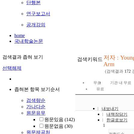
단행본
연구보고서
공개강의
home
국내학술논문
저자 : Youn
검색결과 좁혀 보기
검색키워드
Arm
선택해제
(검색결과
172
무료
기관 내 무료
좁혀본 항목 보기순서
유료
검색량순
가나다순
내보내기
원문유무
내책장담기
원문있음
(142)
한글로보기
1
원문없음
(30)
원문제공처