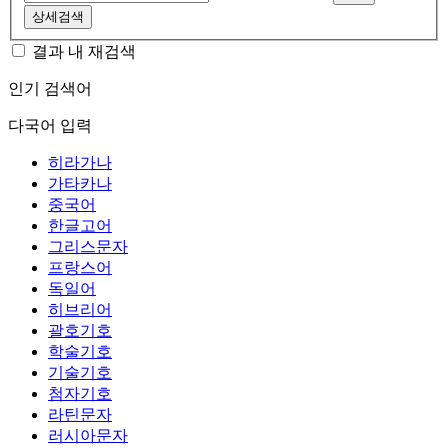
상세검색
결과 내 재검색
인기 검색어
다국어 입력
히라가나
가타카나
중국어
한글고어
그리스문자
프랑스어
독일어
히브리어
괄호기호
학술기호
기술기호
첨자기호
라틴문자
러시아문자