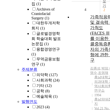
보
집
(1)
기
Archives of
4
2
Craniofacial
가족적응
Surgery
(1)
및 결속력
대한두개저학
가척도
회지
(1)
(FACES Ⅲ
글로벌경영학
를 이용한
회 학술대회 발표
콜중독증
논문집
(1)
자의 가족
융합경영연구
(1)
형에 관한
무역금융보험
구
연구
(1)
김종성
,
박암
,
주제분류
영수
,
조영채
의약학
(127)
충남대학
사회과학
(24)
의과대학 
기타
(12)
역사회의
연구소
공학
(8)
1994
예술체육
(1)
충남의대
발행연도
지
2023
(4)
Vol.21 No.