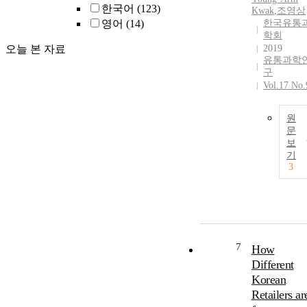
한국어
(123)
Kwak
,
조영상
영어
(14)
한국유통
학회
오늘 본 자료
2019
유통과학
구
Vol.17 No.
원
문
보
기
3
7
How
Different
Korean
Retailers ar