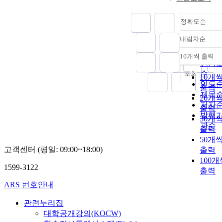
정확도순
내림차순
정확
순
10개씩 출력
내림
인기
순
조회
10개
연도
출력
제목
20개
저자
출력
발행
30개
관순
출력
50개
고객센터 (평일: 09:00~18:00)
출력
100개
1599-3122
출력
ARS 번호안내
관련누리집
대학공개강의(KOCW)