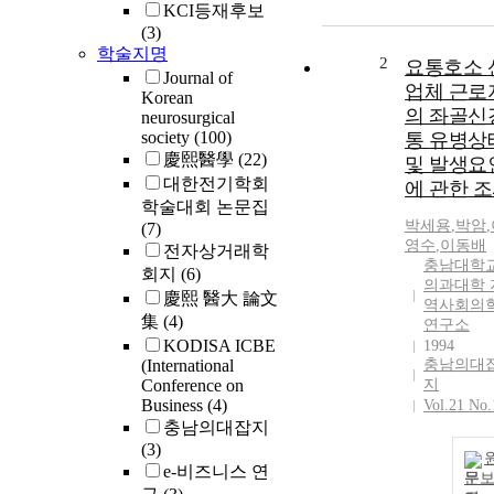
KCI등재후보
(3)
학술지명
2
요통호소 
Journal of
업체 근로
Korean
의 좌골신
neurosurgical
society
(100)
통 유병상
慶熙醫學
(22)
및 발생요
대한전기학회
에 관한 
학술대회 논문집
박세용
,
박암
,
(7)
영수
,
이동배
전자상거래학
충남대학
회지
(6)
의과대학 
慶熙 醫大 論文
역사회의
集
(4)
연구소
KODISA ICBE
1994
(International
충남의대
Conference on
지
Business
(4)
Vol.21 No.
충남의대잡지
(3)
e-비즈니스 연
문