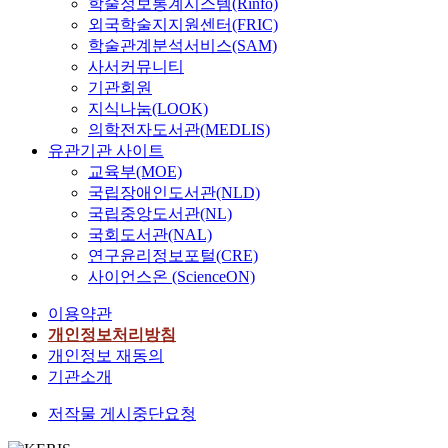
학술정보통계시스템(Rinfo)
외국학술지지원센터(FRIC)
학술관계분석서비스(SAM)
사서커뮤니티
기관회원
지식나눔(LOOK)
의학전자도서관(MEDLIS)
유관기관 사이트
교육부(MOE)
국립장애인도서관(NLD)
국립중앙도서관(NL)
국회도서관(NAL)
연구윤리정보포털(CRE)
사이언스온 (ScienceON)
이용약관
개인정보처리방침
개인정보 재동의
기관소개
저작물 게시중단요청