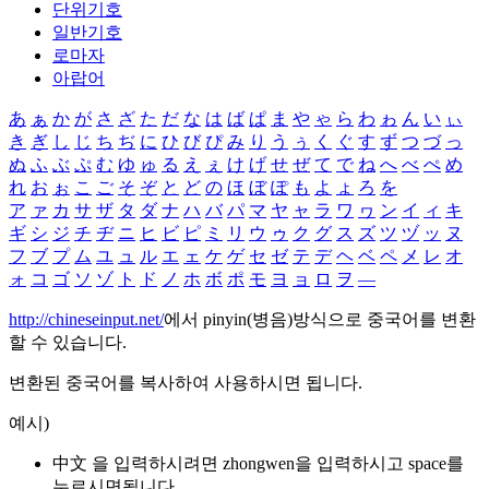
단위기호
일반기호
로마자
아랍어
あ
ぁ
か
が
さ
ざ
た
だ
な
は
ば
ぱ
ま
や
ゃ
ら
わ
ゎ
ん
い
ぃ
き
ぎ
し
じ
ち
ぢ
に
ひ
び
ぴ
み
り
う
ぅ
く
ぐ
す
ず
つ
づ
っ
ぬ
ふ
ぶ
ぷ
む
ゆ
ゅ
る
え
ぇ
け
げ
せ
ぜ
て
で
ね
へ
べ
ぺ
め
れ
お
ぉ
こ
ご
そ
ぞ
と
ど
の
ほ
ぼ
ぽ
も
よ
ょ
ろ
を
ア
ァ
カ
サ
ザ
タ
ダ
ナ
ハ
バ
パ
マ
ヤ
ャ
ラ
ワ
ヮ
ン
イ
ィ
キ
ギ
シ
ジ
チ
ヂ
ニ
ヒ
ビ
ピ
ミ
リ
ウ
ゥ
ク
グ
ス
ズ
ツ
ヅ
ッ
ヌ
フ
ブ
プ
ム
ユ
ュ
ル
エ
ェ
ケ
ゲ
セ
ゼ
テ
デ
ヘ
ベ
ペ
メ
レ
オ
ォ
コ
ゴ
ソ
ゾ
ト
ド
ノ
ホ
ボ
ポ
モ
ヨ
ョ
ロ
ヲ
―
http://chineseinput.net/
에서 pinyin(병음)방식으로 중국어를 변환
할 수 있습니다.
변환된 중국어를 복사하여 사용하시면 됩니다.
예시)
中文 을 입력하시려면
zhongwen
을 입력하시고 space를
누르시면됩니다.