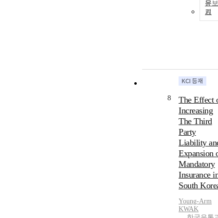
문
기
8
The Effect 
Increasing
The Third
Party
Liability an
Expansion 
Mandatory
Insurance i
South Kore
Young-Arm
KWAK
한국유통