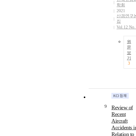
학회
2021
산경연구
집
Vol.12 No.
원
문
보
기
3
9
Review of
Recent
Aircraft
Accidents i
Relation to