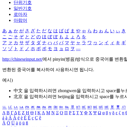
단위기호
일반기호
로마자
아랍어
あ
ぁ
か
が
さ
ざ
た
だ
な
は
ば
ぱ
ま
や
ゃ
ら
わ
ゎ
ん
い
ぃ
き
こ
ご
そ
ぞ
と
ど
の
ほ
ぼ
ぽ
も
よ
ょ
ろ
を
ア
ァ
カ
サ
ザ
タ
ダ
ナ
ハ
バ
パ
マ
ヤ
ャ
ラ
ワ
ヮ
ン
イ
ィ
キ
ギ
ソ
ゾ
ト
ド
ノ
ホ
ボ
ポ
モ
ヨ
ョ
ロ
ヲ
―
http://chineseinput.net/
에서 pinyin(병음)방식으로 중국어를 변환
변환된 중국어를 복사하여 사용하시면 됩니다.
예시)
中文 을 입력하시려면
zhongwen
을 입력하시고 space를
北京 을 입력하시려면
beijing
을 입력하시고 space를 누르
ㅥ
ㅦ
ㅧ
ㅨ
ㅩ
ㅪ
ㅫ
ㅬ
ㅭ
ㅮ
ㅯ
ㅰ
ㅱ
ㅲ
ㅳ
ㅴ
ㅵ
ㅶ
ㅷ
ㅸ
ㅹ
ㅺ
Α
Β
Γ
Δ
Ε
Ζ
Η
Θ
Ι
Κ
Λ
Μ
Ν
Ξ
Ο
Π
Ρ
Σ
Τ
Υ
Φ
Χ
Ψ
Ω
α
β
γ
δ
ε
ζ
η
á
à
Á
À
é
è
É
È
ç
Ç
ê
Ä
Ö
Ü
ä
ö
ü
ß