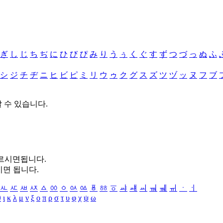
ぎ
し
じ
ち
ぢ
に
ひ
び
ぴ
み
り
う
ぅ
く
ぐ
す
ず
つ
づ
っ
ぬ
ふ
シ
ジ
チ
ヂ
ニ
ヒ
ビ
ピ
ミ
リ
ウ
ゥ
ク
グ
ス
ズ
ツ
ヅ
ッ
ヌ
フ
ブ
할 수 있습니다.
누르시면됩니다.
시면 됩니다.
ㅻ
ㅼ
ㅽ
ㅾ
ㅿ
ㆀ
ㆁ
ㆂ
ㆃ
ㆄ
ㆅ
ㆆ
ㆇ
ㆈ
ㆉ
ㆊ
ㆋ
ㆌ
ㆍ
ㆎ
θ
ι
κ
λ
μ
ν
ξ
ο
π
ρ
σ
τ
υ
φ
χ
ψ
ω