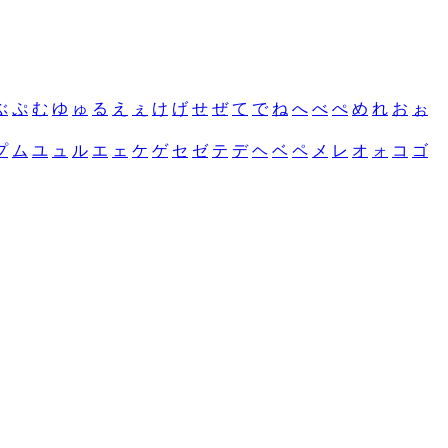
ぶ
ぷ
む
ゆ
ゅ
る
え
ぇ
け
げ
せ
ぜ
て
で
ね
へ
べ
ぺ
め
れ
お
ぉ
プ
ム
ユ
ュ
ル
エ
ェ
ケ
ゲ
セ
ゼ
テ
デ
ヘ
ベ
ペ
メ
レ
オ
ォ
コ
ゴ