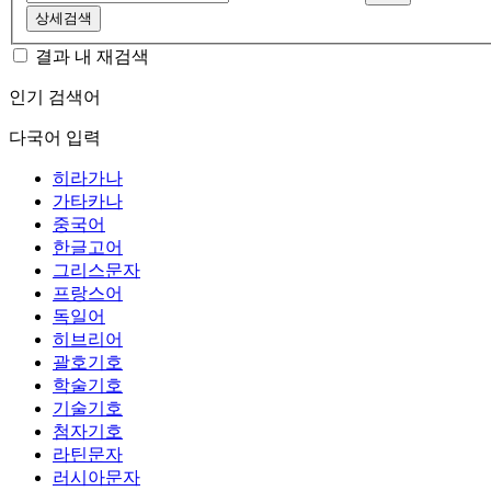
상세검색
결과 내 재검색
인기 검색어
다국어 입력
히라가나
가타카나
중국어
한글고어
그리스문자
프랑스어
독일어
히브리어
괄호기호
학술기호
기술기호
첨자기호
라틴문자
러시아문자