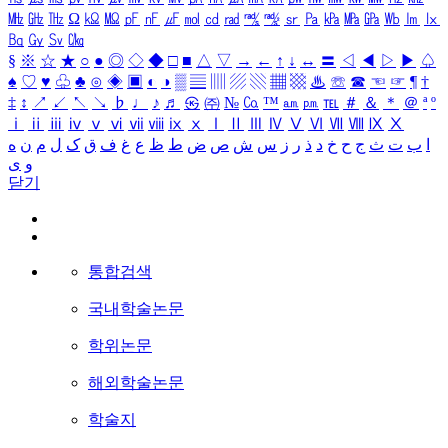
㎒
㎓
㎔
Ω
㏀
㏁
㎊
㎋
㎌
㏖
㏅
㎭
㎮
㎯
㏛
㎩
㎪
㎫
㎬
㏝
㏐
㏓
㏃
㏉
㏜
㏆
§
※
☆
★
○
●
◎
◇
◆
□
■
△
▽
→
←
↑
↓
↔
〓
◁
◀
▷
▶
♤
♠
♡
♥
♧
♣
⊙
◈
▣
◐
◑
▒
▤
▥
▨
▧
▦
▩
♨
☏
☎
☜
☞
¶
†
‡
↕
↗
↙
↖
↘
♭
♩
♪
♬
㉿
㈜
№
㏇
™
㏂
㏘
℡
＃
＆
＊
＠
ª
º
ⅰ
ⅱ
ⅲ
ⅳ
ⅴ
ⅵ
ⅶ
ⅷ
ⅸ
ⅹ
Ⅰ
Ⅱ
Ⅲ
Ⅳ
Ⅴ
Ⅵ
Ⅶ
Ⅷ
Ⅸ
Ⅹ
ا
ب
ت
ث
ج
ح
خ
د
ذ
ر
ز
س
ش
ص
ض
ط
ظ
ع
غ
ف
ق
ک
ل
م
ن
ه
و
ی
닫기
통합검색
국내학술논문
학위논문
해외학술논문
학술지