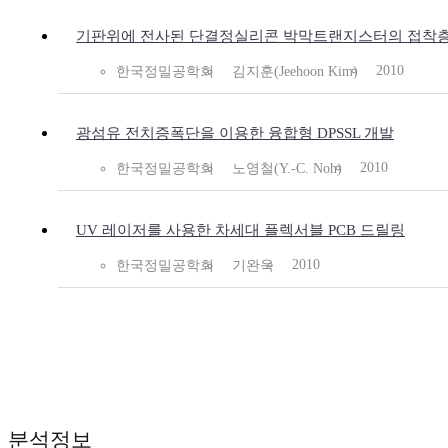
기판위에 전사된 단결정실리콘 박막트랜지스터의 접착층
2010
한국정밀공학회
김지훈(Jeehoon Kim)
광섬유 전치증폭단을 이용한 융합형 DPSSL 개발
2010
한국정밀공학회
노영철(Y.-C. Noh)
UV 레이저를 사용한 차세대 플렉서블 PCB 드릴링
2010
한국정밀공학회
기완욱
분석정보