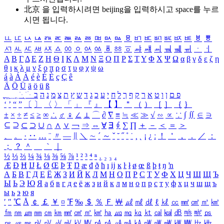
北京 을 입력하시려면
beijing
을 입력하시고 space를 누르
시면 됩니다.
ㅥ
ㅦ
ㅧ
ㅨ
ㅩ
ㅪ
ㅫ
ㅬ
ㅭ
ㅮ
ㅯ
ㅰ
ㅱ
ㅲ
ㅳ
ㅴ
ㅵ
ㅶ
ㅷ
ㅸ
ㅹ
ㅺ
ㅻ
ㅼ
ㅽ
ㅾ
ㅿ
ㆀ
ㆁ
ㆂ
ㆃ
ㆄ
ㆅ
ㆆ
ㆇ
ㆈ
ㆉ
ㆊ
ㆋ
ㆌ
ㆍ
ㆎ
Α
Β
Γ
Δ
Ε
Ζ
Η
Θ
Ι
Κ
Λ
Μ
Ν
Ξ
Ο
Π
Ρ
Σ
Τ
Υ
Φ
Χ
Ψ
Ω
α
β
γ
δ
ε
ζ
η
θ
ι
κ
λ
μ
ν
ξ
ο
π
ρ
σ
τ
υ
φ
χ
ψ
ω
á
à
Á
À
é
è
É
È
ç
Ç
ê
Ä
Ö
Ü
ä
ö
ü
ß
ְ
ֳ
ֲ
ֱ
ָ
ַ
ֵ
ֶ
ִ
ֹ
ּ
ֻ
ׂ
ׁ
ּ
ב
ה
נ
מ
צ
ת
ץ
ש
ד
ג
כ
ע
י
ח
ל
ך
ף
ק
ר
א
ט
ו
ן
ם
פ
‘
’
“
”
〔
〕
〈
〉
「
」
『
』
【
】
＂
（
）
［
］
｛
｝
±
×
÷
≠
≤
≥
∞
∴
♂
♀
∠
⊥
⌒
∂
∇
≡
≒
≪
≫
√
∽
∝
∵
∫
∬
∈
∋
⊆
⊇
⊂
⊃
∪
∩
∧
∨
￢
⇒
⇔
∀
∃
∮
∑
∏
＋
－
＜
＝
＞
、
。
·
‥
…
¨
〃
―
∥
＼
∼
´
～
ˇ
˘
˝
˚
˙
¸
˛
¡
¿
ː
！
＇
，
．
／
：
；
？
＾
＿
｀
｜
½
⅓
⅔
¼
¾
⅛
⅜
⅝
⅞
¹
²
³
⁴
ⁿ
₁
₂
₃
₄
Æ
Ð
Ħ
Ĳ
Ł
Ø
Œ
Þ
Ŧ
Ŋ
æ
đ
ð
ħ
ı
ĳ
ĸ
ŀ
ł
ø
œ
ß
þ
ŧ
ŋ
ŉ
А
Б
В
Г
Д
Е
Ё
Ж
З
И
Й
К
Л
М
Н
О
П
Р
С
Т
У
Ф
Х
Ц
Ч
Ш
Щ
Ъ
Ы
Ь
Э
Ю
Я
а
б
в
г
д
е
ё
ж
з
и
й
к
л
м
н
о
п
р
с
т
у
ф
х
ц
ч
ш
щ
ъ
ы
ь
э
ю
я
′
″
℃
Å
￠
￡
￥
¤
℉
‰
＄
％
Ｆ
￦
㎕
㎖
㎗
ℓ
㎘
㏄
㎣
㎤
㎥
㎦
㎙
㎚
㎛
㎜
㎝
㎞
㎟
㎠
㎡
㎢
㏊
㎍
㎎
㎏
㏏
㎈
㎉
㏈
㎧
㎨
㎰
㎱
㎲
㎳
㎴
㎵
㎶
㎷
㎸
㎹
㎀
㎁
㎂
㎃
㎄
㎺
㎻
㎽
㎾
㎿
㎐
㎑