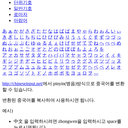
단위기호
일반기호
로마자
아랍어
あ
ぁ
か
が
さ
ざ
た
だ
な
は
ば
ぱ
ま
や
ゃ
ら
わ
ゎ
ん
い
ぃ
き
ぎ
し
じ
ち
ぢ
に
ひ
び
ぴ
み
り
う
ぅ
く
ぐ
す
ず
つ
づ
っ
ぬ
ふ
ぶ
ぷ
む
ゆ
ゅ
る
え
ぇ
け
げ
せ
ぜ
て
で
ね
へ
べ
ぺ
め
れ
お
ぉ
こ
ご
そ
ぞ
と
ど
の
ほ
ぼ
ぽ
も
よ
ょ
ろ
を
ア
ァ
カ
サ
ザ
タ
ダ
ナ
ハ
バ
パ
マ
ヤ
ャ
ラ
ワ
ヮ
ン
イ
ィ
キ
ギ
シ
ジ
チ
ヂ
ニ
ヒ
ビ
ピ
ミ
リ
ウ
ゥ
ク
グ
ス
ズ
ツ
ヅ
ッ
ヌ
フ
ブ
プ
ム
ユ
ュ
ル
エ
ェ
ケ
ゲ
セ
ゼ
テ
デ
ヘ
ベ
ペ
メ
レ
オ
ォ
コ
ゴ
ソ
ゾ
ト
ド
ノ
ホ
ボ
ポ
モ
ヨ
ョ
ロ
ヲ
―
http://chineseinput.net/
에서 pinyin(병음)방식으로 중국어를 변환
할 수 있습니다.
변환된 중국어를 복사하여 사용하시면 됩니다.
예시)
中文 을 입력하시려면
zhongwen
을 입력하시고 space를
누르시면됩니다.