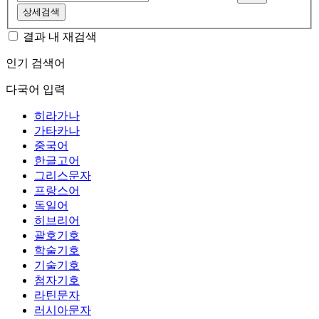
상세검색
결과 내 재검색
인기 검색어
다국어 입력
히라가나
가타카나
중국어
한글고어
그리스문자
프랑스어
독일어
히브리어
괄호기호
학술기호
기술기호
첨자기호
라틴문자
러시아문자