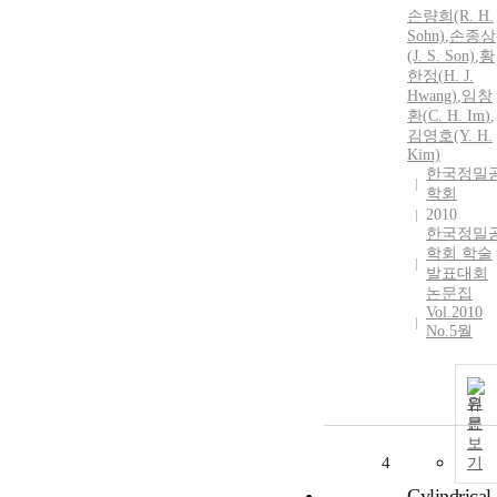
손량희(R.
H.
Sohn)
,
손종상
(J. S. Son)
,
황
한정(
H.
J.
Hwang)
,
임창
환
(
C.
H.
Im
)
,
김영호(Y.
H.
Kim)
한국정밀
학회
2010
한국정밀
학회 학술
발표대회
논문집
Vol.2010
No.5월
원
문
보
4
기
Cylindrical