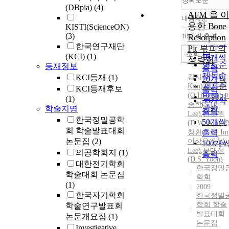
정확도순
(DBpia)
(4)
AFM 을 
내림차순
정확도
용한 Bone
KISTI(ScienceON)
순
(3)
10개씩 출력
Resorption
내림차
인기도
한국연구재단
Pit 부피의
순
조회
(KCI)
(1)
10개씩
정량화
연도순
등재정보
출력
제목순
KCI등재
(1)
김지현(
C.H.
20개씩
저자순
Kim)
,
전옥희
KCI등재후보
출력
(O.
H.
Jeon)
,
발행기
(1)
30개씩
승학(S.
H.
관순
학술지명
출력
Lee)
,
김도원
한국정밀공학
50개씩
(D.W. Kim)
,
회 학술발표대회
창환
출력
(
C.H.
Im
논문집
(2)
이상우(S.W.
100개
Lee)
,
윤대성
의공학회지
(1)
출력
(D.S. Yoon)
대한전기학회
한국정밀
학술대회 논문집
학회
(1)
2009
한국자기학회
한국정밀
학회 학술
학술연구발표회
발표대회
논문개요집
(1)
논문집
Investigative