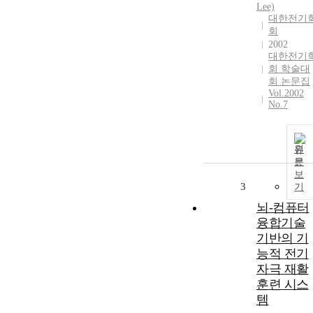
Lee)
대한전기
회
2002
대한전기
회 학술대
회 논문집
Vol.2002
No.7
원
문
보
3
기
뇌-컴퓨터
융합기술
기반의 기
능적 전기
자극 재활
훈련 시스
템