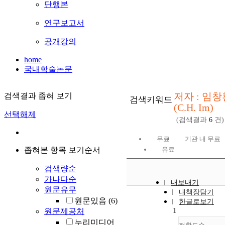
단행본
연구보고서
공개강의
home
국내학술논문
저자 : 임창
검색결과 좁혀 보기
검색키워드
(C.H. Im)
선택해제
(검색결과
6
건)
무료
기관 내 무료
좁혀본 항목 보기순서
유료
검색량순
가나다순
내보내기
원문유무
내책장담기
원문있음
(6)
한글로보기
1
원문제공처
누리미디어