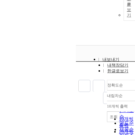
문
보
기
내보내기
내책장담기
한글로보기
정확도순
내림차순
정확도
순
10개씩 출력
내림차
인기도
순
조회
10개씩
연도순
출력
제목순
20개씩