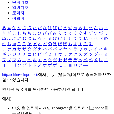
단위기호
일반기호
로마자
아랍어
あ
ぁ
か
が
さ
ざ
た
だ
な
は
ば
ぱ
ま
や
ゃ
ら
わ
ゎ
ん
い
ぃ
き
ぎ
し
じ
ち
ぢ
に
ひ
び
ぴ
み
り
う
ぅ
く
ぐ
す
ず
つ
づ
っ
ぬ
ふ
ぶ
ぷ
む
ゆ
ゅ
る
え
ぇ
け
げ
せ
ぜ
て
で
ね
へ
べ
ぺ
め
れ
お
ぉ
こ
ご
そ
ぞ
と
ど
の
ほ
ぼ
ぽ
も
よ
ょ
ろ
を
ア
ァ
カ
サ
ザ
タ
ダ
ナ
ハ
バ
パ
マ
ヤ
ャ
ラ
ワ
ヮ
ン
イ
ィ
キ
ギ
シ
ジ
チ
ヂ
ニ
ヒ
ビ
ピ
ミ
リ
ウ
ゥ
ク
グ
ス
ズ
ツ
ヅ
ッ
ヌ
フ
ブ
プ
ム
ユ
ュ
ル
エ
ェ
ケ
ゲ
セ
ゼ
テ
デ
ヘ
ベ
ペ
メ
レ
オ
ォ
コ
ゴ
ソ
ゾ
ト
ド
ノ
ホ
ボ
ポ
モ
ヨ
ョ
ロ
ヲ
―
http://chineseinput.net/
에서 pinyin(병음)방식으로 중국어를 변환
할 수 있습니다.
변환된 중국어를 복사하여 사용하시면 됩니다.
예시)
中文 을 입력하시려면
zhongwen
을 입력하시고 space를
누르시면됩니다.