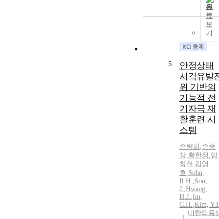
원
문
보
기
5
안정상태
시각유발
위 기반의
기능적 전
기자극 재
활훈련 시
스템
손량희
,
손종
상
,
황한정
,
임
창환
,
김영
호
,
Sohn,
R.
H.
,
Son,
J.
,
Hwang,
H.
J.
,
Im
,
C.H.
,
Kim, Y.
대한의용