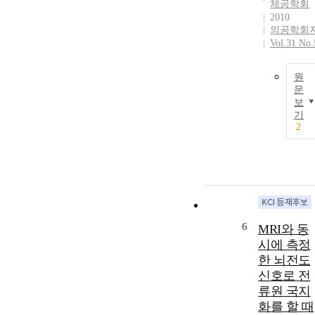
체공학회
2010
의공학회
Vol.31 No.
원
문
보
기
2
6
MRI와 동
시에 측정
한 뇌전도
신호로 전
류원 국지
화를 할 때