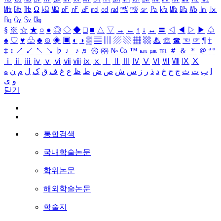
㎒
㎓
㎔
Ω
㏀
㏁
㎊
㎋
㎌
㏖
㏅
㎭
㎮
㎯
㏛
㎩
㎪
㎫
㎬
㏝
㏐
㏓
㏃
㏉
㏜
㏆
§
※
☆
★
○
●
◎
◇
◆
□
■
△
▽
→
←
↑
↓
↔
〓
◁
◀
▷
▶
♤
♠
♡
♥
♧
♣
⊙
◈
▣
◐
◑
▒
▤
▥
▨
▧
▦
▩
♨
☏
☎
☜
☞
¶
†
‡
↕
↗
↙
↖
↘
♭
♩
♪
♬
㉿
㈜
№
㏇
™
㏂
㏘
℡
＃
＆
＊
＠
ª
º
ⅰ
ⅱ
ⅲ
ⅳ
ⅴ
ⅵ
ⅶ
ⅷ
ⅸ
ⅹ
Ⅰ
Ⅱ
Ⅲ
Ⅳ
Ⅴ
Ⅵ
Ⅶ
Ⅷ
Ⅸ
Ⅹ
ا
ب
ت
ث
ج
ح
خ
د
ذ
ر
ز
س
ش
ص
ض
ط
ظ
ع
غ
ف
ق
ک
ل
م
ن
ه
و
ی
닫기
통합검색
국내학술논문
학위논문
해외학술논문
학술지