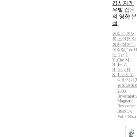
경사자계
유발 잡음
의 영향 분
석
이항로
,
한재
용
,
조민형
,
임
창환
,
정현교
,
이수열
,
Lee
H
R.
,
Han J.
Y.
,
Cho M.
H.
,
Im
C.
H.
,
Jung
H.
K.
,
Lee S. Y.
대한자기
명의과학
2003
Investigati
Magnetic
Resonance
Imaging
Vol.7 No.2
원