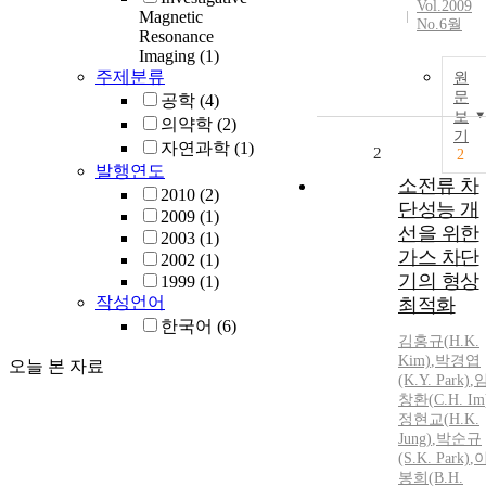
Vol.2009
Magnetic
No.6월
Resonance
Imaging
(1)
주제분류
원
문
공학
(4)
보
의약학
(2)
기
자연과학
(1)
2
2
발행연도
소전류 차
2010
(2)
단성능 개
2009
(1)
선을 위한
2003
(1)
가스 차단
2002
(1)
기의 형상
1999
(1)
작성언어
최적화
한국어
(6)
김홍규(
H.
K.
Kim)
,
박경엽
오늘 본 자료
(K.Y. Park)
,
창환
(
C.H.
Im
정현교(
H.
K.
Jung)
,
박순규
(S.K. Park)
,
봉희(B.
H.