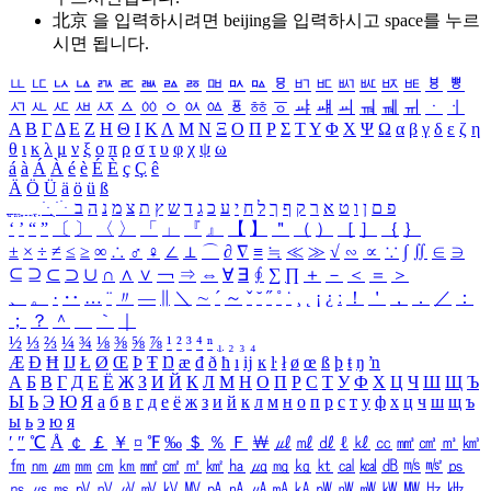
北京 을 입력하시려면
beijing
을 입력하시고 space를 누르
시면 됩니다.
ㅥ
ㅦ
ㅧ
ㅨ
ㅩ
ㅪ
ㅫ
ㅬ
ㅭ
ㅮ
ㅯ
ㅰ
ㅱ
ㅲ
ㅳ
ㅴ
ㅵ
ㅶ
ㅷ
ㅸ
ㅹ
ㅺ
ㅻ
ㅼ
ㅽ
ㅾ
ㅿ
ㆀ
ㆁ
ㆂ
ㆃ
ㆄ
ㆅ
ㆆ
ㆇ
ㆈ
ㆉ
ㆊ
ㆋ
ㆌ
ㆍ
ㆎ
Α
Β
Γ
Δ
Ε
Ζ
Η
Θ
Ι
Κ
Λ
Μ
Ν
Ξ
Ο
Π
Ρ
Σ
Τ
Υ
Φ
Χ
Ψ
Ω
α
β
γ
δ
ε
ζ
η
θ
ι
κ
λ
μ
ν
ξ
ο
π
ρ
σ
τ
υ
φ
χ
ψ
ω
á
à
Á
À
é
è
É
È
ç
Ç
ê
Ä
Ö
Ü
ä
ö
ü
ß
ְ
ֳ
ֲ
ֱ
ָ
ַ
ֵ
ֶ
ִ
ֹ
ּ
ֻ
ׂ
ׁ
ּ
ב
ה
נ
מ
צ
ת
ץ
ש
ד
ג
כ
ע
י
ח
ל
ך
ף
ק
ר
א
ט
ו
ן
ם
פ
‘
’
“
”
〔
〕
〈
〉
「
」
『
』
【
】
＂
（
）
［
］
｛
｝
±
×
÷
≠
≤
≥
∞
∴
♂
♀
∠
⊥
⌒
∂
∇
≡
≒
≪
≫
√
∽
∝
∵
∫
∬
∈
∋
⊆
⊇
⊂
⊃
∪
∩
∧
∨
￢
⇒
⇔
∀
∃
∮
∑
∏
＋
－
＜
＝
＞
、
。
·
‥
…
¨
〃
―
∥
＼
∼
´
～
ˇ
˘
˝
˚
˙
¸
˛
¡
¿
ː
！
＇
，
．
／
：
；
？
＾
＿
｀
｜
½
⅓
⅔
¼
¾
⅛
⅜
⅝
⅞
¹
²
³
⁴
ⁿ
₁
₂
₃
₄
Æ
Ð
Ħ
Ĳ
Ł
Ø
Œ
Þ
Ŧ
Ŋ
æ
đ
ð
ħ
ı
ĳ
ĸ
ŀ
ł
ø
œ
ß
þ
ŧ
ŋ
ŉ
А
Б
В
Г
Д
Е
Ё
Ж
З
И
Й
К
Л
М
Н
О
П
Р
С
Т
У
Ф
Х
Ц
Ч
Ш
Щ
Ъ
Ы
Ь
Э
Ю
Я
а
б
в
г
д
е
ё
ж
з
и
й
к
л
м
н
о
п
р
с
т
у
ф
х
ц
ч
ш
щ
ъ
ы
ь
э
ю
я
′
″
℃
Å
￠
￡
￥
¤
℉
‰
＄
％
Ｆ
￦
㎕
㎖
㎗
ℓ
㎘
㏄
㎣
㎤
㎥
㎦
㎙
㎚
㎛
㎜
㎝
㎞
㎟
㎠
㎡
㎢
㏊
㎍
㎎
㎏
㏏
㎈
㎉
㏈
㎧
㎨
㎰
㎱
㎲
㎳
㎴
㎵
㎶
㎷
㎸
㎹
㎀
㎁
㎂
㎃
㎄
㎺
㎻
㎽
㎾
㎿
㎐
㎑