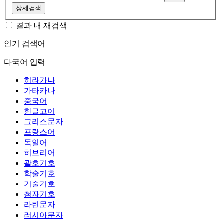
상세검색
결과 내 재검색
인기 검색어
다국어 입력
히라가나
가타카나
중국어
한글고어
그리스문자
프랑스어
독일어
히브리어
괄호기호
학술기호
기술기호
첨자기호
라틴문자
러시아문자