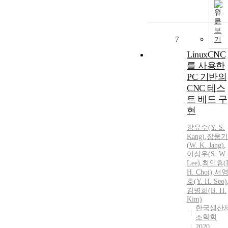
원
문
보
7
기
LinuxCNC
를 사용한
PC 기반의
CNC 테스
트 베드 구
현
강유수(Y.
S.
Kang)
,
장웅기
(
W.
K. Jang)
,
이상우
(
S.
W.
Lee
)
,
최인휴(I
H. Choi)
,
서
호(Y. H. Seo)
김병희(B. H.
Kim)
한국생산
조학회
2020