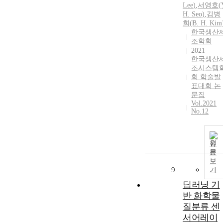
Lee
)
,
서영호(Y
H. Seo)
,
김병
희(B. H. Kim
한국생산
조학회
2021
한국생산
조시스템
회 학술발
표대회 논
문집
Vol.2021
No.12
원
문
보
9
기
딥러닝 기
반 화학물
질분류 센
서어레이