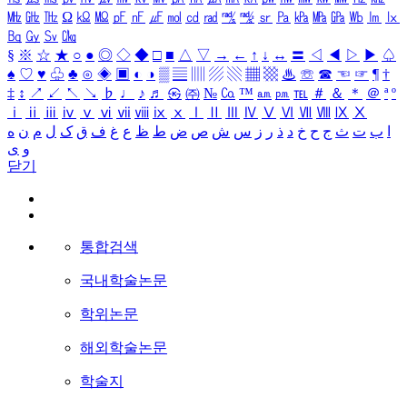
㎒
㎓
㎔
Ω
㏀
㏁
㎊
㎋
㎌
㏖
㏅
㎭
㎮
㎯
㏛
㎩
㎪
㎫
㎬
㏝
㏐
㏓
㏃
㏉
㏜
㏆
§
※
☆
★
○
●
◎
◇
◆
□
■
△
▽
→
←
↑
↓
↔
〓
◁
◀
▷
▶
♤
♠
♡
♥
♧
♣
⊙
◈
▣
◐
◑
▒
▤
▥
▨
▧
▦
▩
♨
☏
☎
☜
☞
¶
†
‡
↕
↗
↙
↖
↘
♭
♩
♪
♬
㉿
㈜
№
㏇
™
㏂
㏘
℡
＃
＆
＊
＠
ª
º
ⅰ
ⅱ
ⅲ
ⅳ
ⅴ
ⅵ
ⅶ
ⅷ
ⅸ
ⅹ
Ⅰ
Ⅱ
Ⅲ
Ⅳ
Ⅴ
Ⅵ
Ⅶ
Ⅷ
Ⅸ
Ⅹ
ا
ب
ت
ث
ج
ح
خ
د
ذ
ر
ز
س
ش
ص
ض
ط
ظ
ع
غ
ف
ق
ک
ل
م
ن
ه
و
ی
닫기
통합검색
국내학술논문
학위논문
해외학술논문
학술지