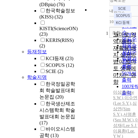
정확도순
(DBpia)
(76)
한국학술정보
내림차순
정확도
(KISS)
(32)
순
10개씩 출력
내림차
인기도
KISTI(ScienceON)
순
조회
1
(23)
토마토 양
10개씩
연도순
KERIS(RISS)
액재배시
출력
제목순
(2)
재활용 배
20개씩
등재정보
저자순
출력
지 살균방
KCI등재
(23)
발행기
30개씩
법이 토마
관순
SCOPUS
(12)
출력
토 생육에
SCIE
(2)
50개씩
미치는 영
학술지명
출력
향
한국정밀공학
100개
회 학술발표대회
이상우
(
Lee
출력
논문집
(20)
S.W.
)
,
이수연
한국생산제조
(
Lee
S.
Y.)
,
심
상연(Sim
시스템학회 학술
S.
Y.)
,
서명훈
발표대회 논문집
(Seo M.
W.
)
,
(17)
성재(
Lee
S.
J.
바이오시스템
이용환(
Lee
,
공학
(13)
Y.
W.
)