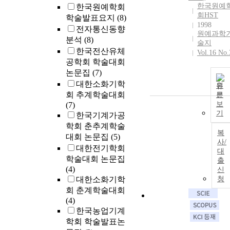
한국원예
한국원예학회
회HST
학술발표요지
(8)
1998
전자통신동향
원예과학
분석
(8)
술지
한국전산유체
Vol.16 No.
공학회 학술대회
논문집
(7)
대한소화기학
원
회 추계학술대회
문
보
(7)
기
한국기계가공
학회 춘추계학술
복
대회 논문집
(5)
사/
대한전기학회
대
학술대회 논문집
출
(4)
신
대한소화기학
청
회 춘계학술대회
(4)
한국농업기계
학회 학술발표논