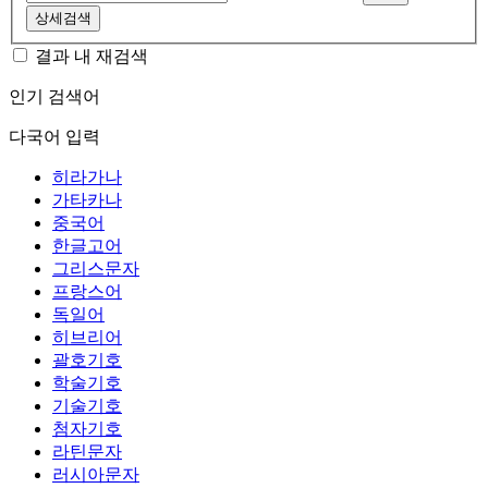
상세검색
결과 내 재검색
인기 검색어
다국어 입력
히라가나
가타카나
중국어
한글고어
그리스문자
프랑스어
독일어
히브리어
괄호기호
학술기호
기술기호
첨자기호
라틴문자
러시아문자