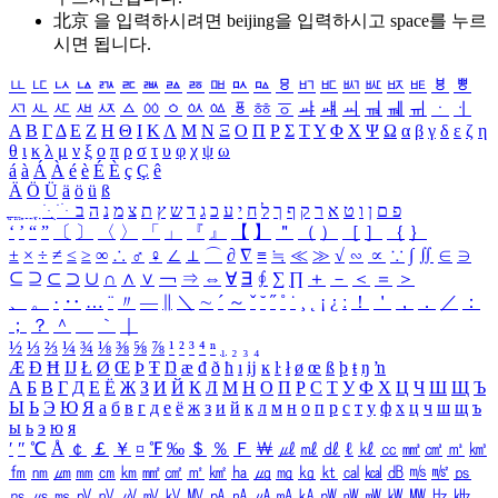
北京 을 입력하시려면
beijing
을 입력하시고 space를 누르
시면 됩니다.
ㅥ
ㅦ
ㅧ
ㅨ
ㅩ
ㅪ
ㅫ
ㅬ
ㅭ
ㅮ
ㅯ
ㅰ
ㅱ
ㅲ
ㅳ
ㅴ
ㅵ
ㅶ
ㅷ
ㅸ
ㅹ
ㅺ
ㅻ
ㅼ
ㅽ
ㅾ
ㅿ
ㆀ
ㆁ
ㆂ
ㆃ
ㆄ
ㆅ
ㆆ
ㆇ
ㆈ
ㆉ
ㆊ
ㆋ
ㆌ
ㆍ
ㆎ
Α
Β
Γ
Δ
Ε
Ζ
Η
Θ
Ι
Κ
Λ
Μ
Ν
Ξ
Ο
Π
Ρ
Σ
Τ
Υ
Φ
Χ
Ψ
Ω
α
β
γ
δ
ε
ζ
η
θ
ι
κ
λ
μ
ν
ξ
ο
π
ρ
σ
τ
υ
φ
χ
ψ
ω
á
à
Á
À
é
è
É
È
ç
Ç
ê
Ä
Ö
Ü
ä
ö
ü
ß
ְ
ֳ
ֲ
ֱ
ָ
ַ
ֵ
ֶ
ִ
ֹ
ּ
ֻ
ׂ
ׁ
ּ
ב
ה
נ
מ
צ
ת
ץ
ש
ד
ג
כ
ע
י
ח
ל
ך
ף
ק
ר
א
ט
ו
ן
ם
פ
‘
’
“
”
〔
〕
〈
〉
「
」
『
』
【
】
＂
（
）
［
］
｛
｝
±
×
÷
≠
≤
≥
∞
∴
♂
♀
∠
⊥
⌒
∂
∇
≡
≒
≪
≫
√
∽
∝
∵
∫
∬
∈
∋
⊆
⊇
⊂
⊃
∪
∩
∧
∨
￢
⇒
⇔
∀
∃
∮
∑
∏
＋
－
＜
＝
＞
、
。
·
‥
…
¨
〃
―
∥
＼
∼
´
～
ˇ
˘
˝
˚
˙
¸
˛
¡
¿
ː
！
＇
，
．
／
：
；
？
＾
＿
｀
｜
½
⅓
⅔
¼
¾
⅛
⅜
⅝
⅞
¹
²
³
⁴
ⁿ
₁
₂
₃
₄
Æ
Ð
Ħ
Ĳ
Ł
Ø
Œ
Þ
Ŧ
Ŋ
æ
đ
ð
ħ
ı
ĳ
ĸ
ŀ
ł
ø
œ
ß
þ
ŧ
ŋ
ŉ
А
Б
В
Г
Д
Е
Ё
Ж
З
И
Й
К
Л
М
Н
О
П
Р
С
Т
У
Ф
Х
Ц
Ч
Ш
Щ
Ъ
Ы
Ь
Э
Ю
Я
а
б
в
г
д
е
ё
ж
з
и
й
к
л
м
н
о
п
р
с
т
у
ф
х
ц
ч
ш
щ
ъ
ы
ь
э
ю
я
′
″
℃
Å
￠
￡
￥
¤
℉
‰
＄
％
Ｆ
￦
㎕
㎖
㎗
ℓ
㎘
㏄
㎣
㎤
㎥
㎦
㎙
㎚
㎛
㎜
㎝
㎞
㎟
㎠
㎡
㎢
㏊
㎍
㎎
㎏
㏏
㎈
㎉
㏈
㎧
㎨
㎰
㎱
㎲
㎳
㎴
㎵
㎶
㎷
㎸
㎹
㎀
㎁
㎂
㎃
㎄
㎺
㎻
㎽
㎾
㎿
㎐
㎑