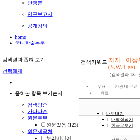
단행본
연구보고서
공개강의
home
국내학술논문
저자 : 이상
검색결과 좁혀 보기
검색키워드
(S.W. Lee)
선택해제
(검색결과
123
무료
기관 내 무료
좁혀본 항목 보기순서
유료
검색량순
가나다순
내보내기
원문유무
내책장담기
원문있음
(123)
한글로보기
원문제공처
누리미디어