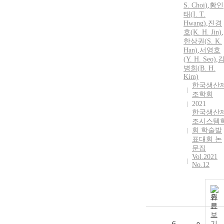
S.
Choi)
,
황인
태(I. T.
Hwang)
,
진경
호(K. H. Jin)
,
한상권(
S.
K.
Han)
,
서영호
(Y. H. Seo)
,
병희(B. H.
Kim)
한국생산
조학회
2021
한국생산
조시스템
회 학술발
표대회 논
문집
Vol.2021
No.12
원
문
보
6
기