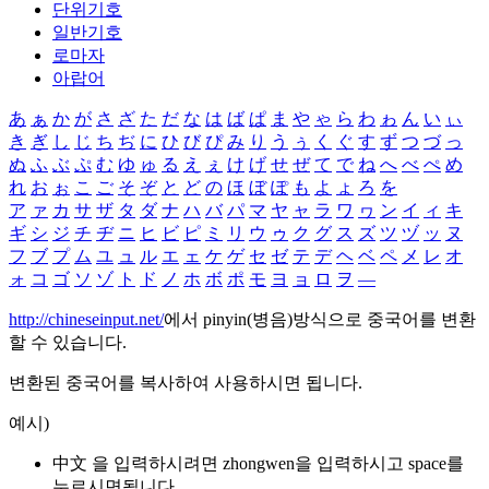
단위기호
일반기호
로마자
아랍어
あ
ぁ
か
が
さ
ざ
た
だ
な
は
ば
ぱ
ま
や
ゃ
ら
わ
ゎ
ん
い
ぃ
き
ぎ
し
じ
ち
ぢ
に
ひ
び
ぴ
み
り
う
ぅ
く
ぐ
す
ず
つ
づ
っ
ぬ
ふ
ぶ
ぷ
む
ゆ
ゅ
る
え
ぇ
け
げ
せ
ぜ
て
で
ね
へ
べ
ぺ
め
れ
お
ぉ
こ
ご
そ
ぞ
と
ど
の
ほ
ぼ
ぽ
も
よ
ょ
ろ
を
ア
ァ
カ
サ
ザ
タ
ダ
ナ
ハ
バ
パ
マ
ヤ
ャ
ラ
ワ
ヮ
ン
イ
ィ
キ
ギ
シ
ジ
チ
ヂ
ニ
ヒ
ビ
ピ
ミ
リ
ウ
ゥ
ク
グ
ス
ズ
ツ
ヅ
ッ
ヌ
フ
ブ
プ
ム
ユ
ュ
ル
エ
ェ
ケ
ゲ
セ
ゼ
テ
デ
ヘ
ベ
ペ
メ
レ
オ
ォ
コ
ゴ
ソ
ゾ
ト
ド
ノ
ホ
ボ
ポ
モ
ヨ
ョ
ロ
ヲ
―
http://chineseinput.net/
에서 pinyin(병음)방식으로 중국어를 변환
할 수 있습니다.
변환된 중국어를 복사하여 사용하시면 됩니다.
예시)
中文 을 입력하시려면
zhongwen
을 입력하시고 space를
누르시면됩니다.