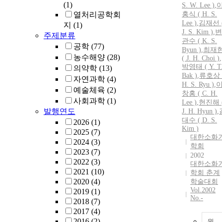
(1)
S.
W.
Lee
)
,
열처리공학회
홍식 ( H.
S.
Lee
)
,
김재선 
지
(1)
J.
S.
Kim )
,
변
주제분류
관수 ( K.
S.
공학
(77)
Byun )
,
최재
농수해양
(28)
( J. H. Choi )
,
박영태 ( Y. T
의약학
(13)
Bak )
,
류호상 
자연과학
(4)
H.
S.
Ryu )
,
예술체육
(2)
창홍 ( C. H.
사회과학
(1)
Lee
)
,
현진해 
발행연도
J. H. Hyun )
,
대수 ( D.
S.
2026
(1)
Kim )
2025
(7)
대한소화
2024
(3)
학회
2023
(7)
2002
2022
(3)
대한소화
2021
(10)
학회 춘계
2020
(4)
학술대회
Vol.2002
2019
(1)
No.-
2018
(7)
2017
(4)
2016
(2)
원