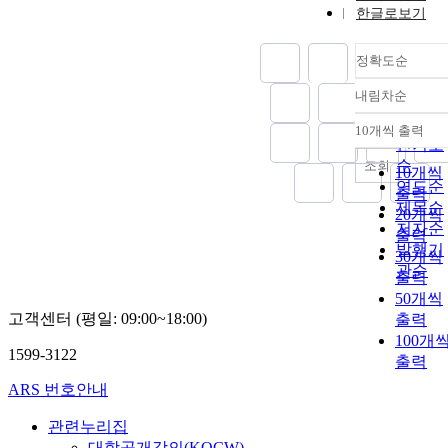
한글로보기
정확도순
내림차순
정확도
순
10개씩 출력
내림차
인기도
순
조회
10개씩
연도순
출력
제목순
20개씩
저자순
출력
발행기
30개씩
관순
출력
50개씩
고객센터 (평일: 09:00~18:00)
출력
100개
1599-3122
출력
ARS 번호안내
관련누리집
대학공개강의(KOCW)