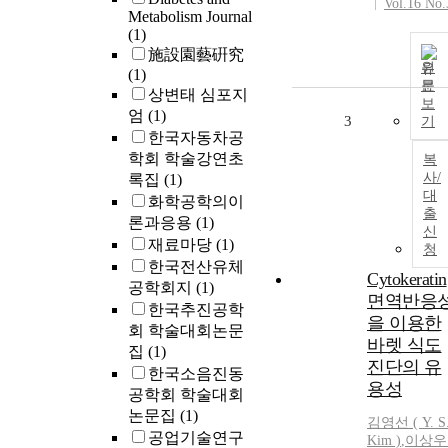
Vol.16 No.
Metabolism Journal
(1)
施設園藝硏究
원
(1)
문
상변태 심포지
보
엄
(1)
3
기
한국자동차공
학회 학술강연초
복
사/
록집
(1)
대
화학공학의이
출
론과응용
(1)
신
재료마당
(1)
청
한국전산유체
Cytokeratin
공학회지
(1)
면역반응
한국추진공학
을 이용한
회 학술대회논문
바렛 식도
집
(1)
진단의 유
한국소음진동
용성
공학회 학술대회
논문집
(1)
김영선 ( Y.
S
공업기술연구
Kim )
,
이상우