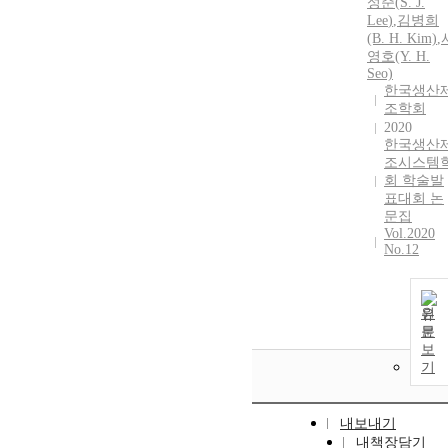
성준(
S.
J.
Lee
)
,
김병희
(B. H. Kim)
,
영호(Y. H.
Seo)
한국생산
조학회
2020
한국생산
조시스템
회 학술발
표대회 논
문집
Vol.2020
No.12
원
문
보
기
내보내기
내책장담기