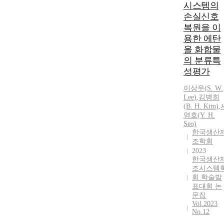
시스템의
손실신호
복원을 이
용한 에탄
올 화합물
의 분류특
성평가
이상우
(
S.
W.
Lee
)
,
김병희
(B. H. Kim)
,
영호(Y. H.
Seo)
한국생산
조학회
2023
한국생산
조시스템
회 학술발
표대회 논
문집
Vol.2023
No.12