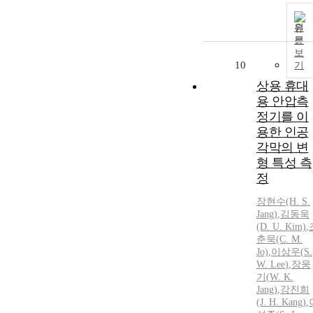
원
문
보
10
기
상용 휴대
용 안압측
정기를 이
용한 인공
각막의 변
형 특성 측
정
장현수(H.
S.
Jang)
,
김동욱
(D. U. Kim)
,
춘묵(C. M.
Jo)
,
이상우
(
S.
W.
Lee
)
,
장웅
기(
W.
K.
Jang)
,
강진희
(J. H. Kang)
,