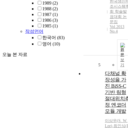
한국생산
1989
(2)
조시스템
1988
(2)
회 학술발
1987
(1)
표대회 논
1986
(3)
문집
1985
(1)
Vol.2013
작성언어
No.4
한국어
(83)
영어
(10)
원
오늘 본 자료
문
보
5
기
다채널 확
장성을 가
진 BiSS-C
기반 링형
절대위치
정 엔코더
모듈 개발
이상우
(
S.
W.
Lee
)
,
최인식(I