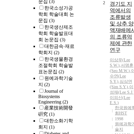
문집
(3)
2
경기도 지
한국소성가공
역에서의
학회 학술대회 논
조류발생
문집
(3)
및 상추 양
한국생산제조
액재배에
학회 학술발표대
의 조류억
회 논문집
(3)
제에 관한
대한금속·재료
연구
학회지
(2)
한국생물환경
이상우
(
Lee
조절학회 학술발
S.W.
)
,
서명훈
(Seo M.
W.
)
,
표논문집
(2)
수연(
Lee
원예과학기술
S.
Y.)
,
심상연
지
(2)
(Sim
S.
Y.)
,
이
Journal of
성재(
Lee
S.
J.
Biosystems
이의신(
Lee
Engineering
(2)
E.
S.
)
産業技術開發
한국원예
회HST
硏究
(1)
1998
대한소화기학
원예과학
회지
(1)
술지
Diabetes and