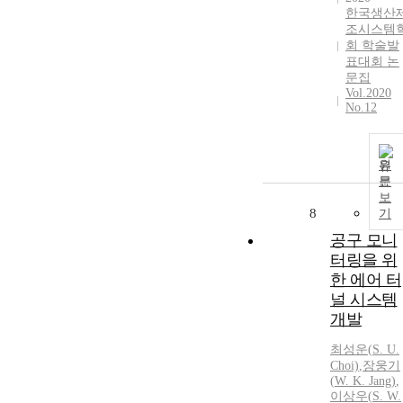
한국생산
조시스템
회 학술발
표대회 논
문집
Vol.2020
No.12
원
문
보
8
기
공구 모니
터링을 위
한 에어 터
널 시스템
개발
최성운(
S.
U.
Choi)
,
장웅기
(
W.
K. Jang)
,
이상우
(
S.
W.