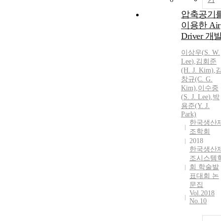
압축공기
이용한 Air
Driver 개
이상우
(
S.
W.
Lee
)
,
김회준
(H. J. Kim)
,
창규(C. G.
Kim)
,
이수중
(
S.
J.
Lee
)
,
박
용준(Y. J.
Park)
한국생산
조학회
2018
한국생산
조시스템
회 학술발
표대회 논
문집
Vol.2018
No.10