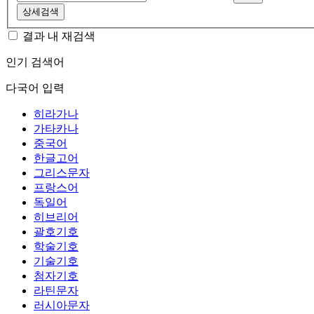
상세검색
결과 내 재검색
인기 검색어
다국어 입력
히라가나
가타카나
중국어
한글고어
그리스문자
프랑스어
독일어
히브리어
괄호기호
학술기호
기술기호
첨자기호
라틴문자
러시아문자