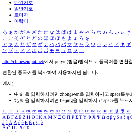
단위기호
일반기호
로마자
아랍어
あ
ぁ
か
が
さ
ざ
た
だ
な
は
ば
ぱ
ま
や
ゃ
ら
わ
ゎ
ん
い
ぃ
き
こ
ご
そ
ぞ
と
ど
の
ほ
ぼ
ぽ
も
よ
ょ
ろ
を
ア
ァ
カ
サ
ザ
タ
ダ
ナ
ハ
バ
パ
マ
ヤ
ャ
ラ
ワ
ヮ
ン
イ
ィ
キ
ギ
ソ
ゾ
ト
ド
ノ
ホ
ボ
ポ
モ
ヨ
ョ
ロ
ヲ
―
http://chineseinput.net/
에서 pinyin(병음)방식으로 중국어를 변환
변환된 중국어를 복사하여 사용하시면 됩니다.
예시)
中文 을 입력하시려면
zhongwen
을 입력하시고 space를
北京 을 입력하시려면
beijing
을 입력하시고 space를 누르
ㅥ
ㅦ
ㅧ
ㅨ
ㅩ
ㅪ
ㅫ
ㅬ
ㅭ
ㅮ
ㅯ
ㅰ
ㅱ
ㅲ
ㅳ
ㅴ
ㅵ
ㅶ
ㅷ
ㅸ
ㅹ
ㅺ
Α
Β
Γ
Δ
Ε
Ζ
Η
Θ
Ι
Κ
Λ
Μ
Ν
Ξ
Ο
Π
Ρ
Σ
Τ
Υ
Φ
Χ
Ψ
Ω
α
β
γ
δ
ε
ζ
η
á
à
Á
À
é
è
É
È
ç
Ç
ê
Ä
Ö
Ü
ä
ö
ü
ß