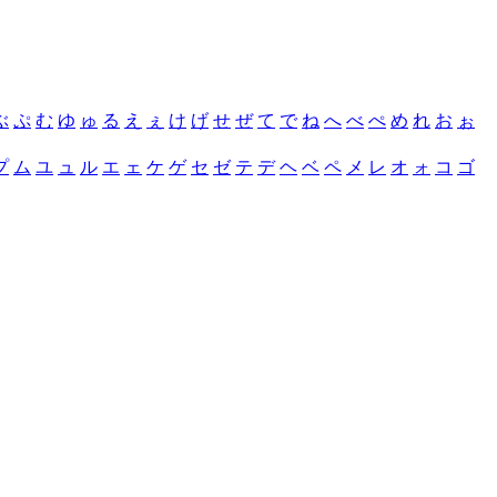
ぶ
ぷ
む
ゆ
ゅ
る
え
ぇ
け
げ
せ
ぜ
て
で
ね
へ
べ
ぺ
め
れ
お
ぉ
プ
ム
ユ
ュ
ル
エ
ェ
ケ
ゲ
セ
ゼ
テ
デ
ヘ
ベ
ペ
メ
レ
オ
ォ
コ
ゴ