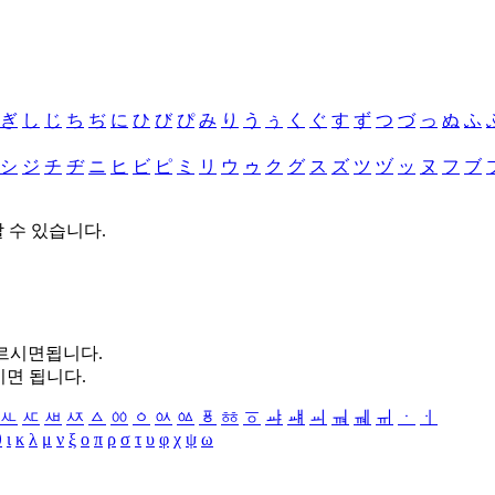
ぎ
し
じ
ち
ぢ
に
ひ
び
ぴ
み
り
う
ぅ
く
ぐ
す
ず
つ
づ
っ
ぬ
ふ
シ
ジ
チ
ヂ
ニ
ヒ
ビ
ピ
ミ
リ
ウ
ゥ
ク
グ
ス
ズ
ツ
ヅ
ッ
ヌ
フ
ブ
할 수 있습니다.
누르시면됩니다.
시면 됩니다.
ㅻ
ㅼ
ㅽ
ㅾ
ㅿ
ㆀ
ㆁ
ㆂ
ㆃ
ㆄ
ㆅ
ㆆ
ㆇ
ㆈ
ㆉ
ㆊ
ㆋ
ㆌ
ㆍ
ㆎ
θ
ι
κ
λ
μ
ν
ξ
ο
π
ρ
σ
τ
υ
φ
χ
ψ
ω