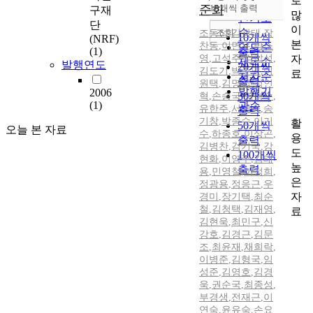
로
순
준화
10개씩 출력
구재
내림차순
많
인기도
단
이
순
조회
조동성
,
김광태
,
장
10개씩
(NRF)
본
찬동
,
이면우
,
박소
연도순
(1)
출력
자
영
,
고석주
,
김갑성
,
제목순
발행연도
20개씩
김도기
,
박주영
,
이
료
저자순
출력
원택
,
김명섭
,
정인
발행기
2006
30개씩
혁
,
손승국
,
염성수
,
(1)
관순
유한주
,
서귀숙
,
송
출력
기창
,
박종수
,
이기
활
50개씩
오늘 본 자료
수
,
하종호
,
이상곤
,
용
출력
김병찬
,
김기국
,
강
도
100개씩
현화
,
이영주
,
김태
높
출력
용
,
민영철
,
이정희
,
은
정광용
,
정응근
,
우
자
경미
,
장기택
,
최순
철
,
김청택
,
김재영
,
료
김현욱
,
최민구
,
신
강호
,
김경근
,
김문
조
,
최윤재
,
채희락
,
이병준
,
김형국
,
임
성준
,
김영호
,
김경
욱
,
권순국
,
최종성
,
부경생
,
전재근
,
이
연숙
,
윤유숙
,
손요