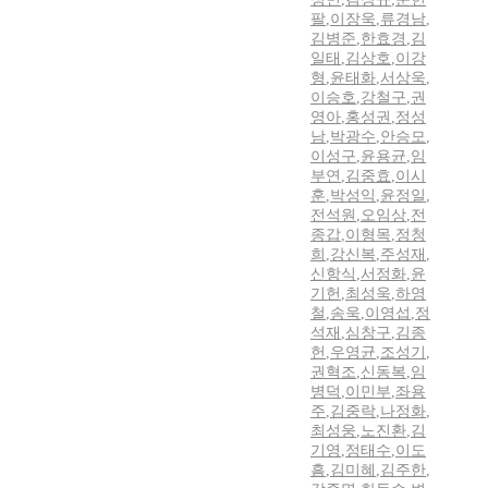
팔
,
이장욱
,
류경남
,
김병준
,
한효경
,
김
일태
,
김상호
,
이강
형
,
윤태화
,
서상욱
,
이승호
,
강철구
,
권
영아
,
홍성권
,
정성
남
,
박광수
,
안승모
,
이성구
,
윤용균
,
임
부연
,
김중효
,
이시
훈
,
박성익
,
윤정일
,
전석원
,
오임상
,
전
종갑
,
이형목
,
정청
희
,
강신복
,
주성재
,
신항식
,
서정화
,
윤
기헌
,
최성욱
,
하영
철
,
송욱
,
이영섭
,
정
석재
,
심창구
,
김종
헌
,
우영균
,
조성기
,
권혁조
,
신동복
,
임
병덕
,
이민부
,
좌용
주
,
김중락
,
나정화
,
최성웅
,
노진환
,
김
기영
,
정태수
,
이도
흠
,
김미혜
,
김주한
,