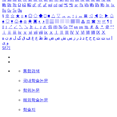
㎒
㎓
㎔
Ω
㏀
㏁
㎊
㎋
㎌
㏖
㏅
㎭
㎮
㎯
㏛
㎩
㎪
㎫
㎬
㏝
㏐
㏓
㏃
㏉
㏜
㏆
§
※
☆
★
○
●
◎
◇
◆
□
■
△
▽
→
←
↑
↓
↔
〓
◁
◀
▷
▶
♤
♠
♡
♥
♧
♣
⊙
◈
▣
◐
◑
▒
▤
▥
▨
▧
▦
▩
♨
☏
☎
☜
☞
¶
†
‡
↕
↗
↙
↖
↘
♭
♩
♪
♬
㉿
㈜
№
㏇
™
㏂
㏘
℡
＃
＆
＊
＠
ª
º
ⅰ
ⅱ
ⅲ
ⅳ
ⅴ
ⅵ
ⅶ
ⅷ
ⅸ
ⅹ
Ⅰ
Ⅱ
Ⅲ
Ⅳ
Ⅴ
Ⅵ
Ⅶ
Ⅷ
Ⅸ
Ⅹ
ا
ب
ت
ث
ج
ح
خ
د
ذ
ر
ز
س
ش
ص
ض
ط
ظ
ع
غ
ف
ق
ک
ل
م
ن
ه
و
ی
닫기
통합검색
국내학술논문
학위논문
해외학술논문
학술지