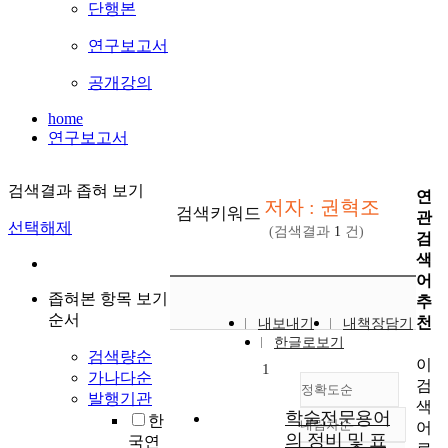
단행본
연구보고서
공개강의
home
연구보고서
검색결과 좁혀 보기
연
저자 : 권혁조
검색키워드
관
선택해제
(검색결과
1
건)
검
색
어
좁혀본 항목 보기
추
순서
천
내보내기
내책장담기
한글로보기
검색량순
이
1
가나다순
검
정확도순
발행기관
색
학술전문용어
한
내림차순
어
정확도
의 정비 및 표
국연