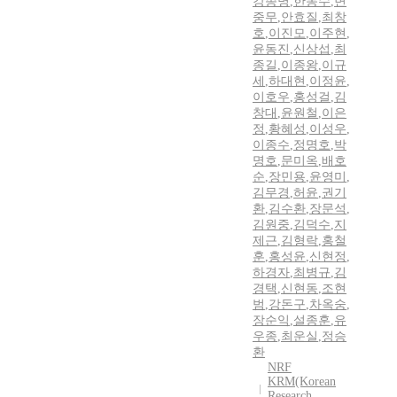
강종명
,
한동수
,
변
중무
,
안효질
,
최창
호
,
이진모
,
이주현
,
윤동진
,
신상섭
,
최
종길
,
이종왕
,
이규
세
,
하대현
,
이정윤
,
이호우
,
홍성걸
,
김
창대
,
윤원철
,
이은
정
,
황혜성
,
이성우
,
이종수
,
정명호
,
박
명호
,
문미옥
,
배호
순
,
장민용
,
윤영미
,
김무경
,
허윤
,
권기
환
,
김수환
,
장문석
,
김원중
,
김덕수
,
지
제근
,
김형락
,
홍철
훈
,
홍성윤
,
신현정
,
하경자
,
최병규
,
김
경택
,
신현동
,
조현
범
,
강돈구
,
차옥숭
,
장순익
,
설종훈
,
유
우종
,
최운실
,
정승
환
NRF
KRM(Korean
Research