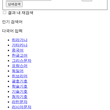
상세검색
결과 내 재검색
인기 검색어
다국어 입력
히라가나
가타카나
중국어
한글고어
그리스문자
프랑스어
독일어
히브리어
괄호기호
학술기호
기술기호
첨자기호
라틴문자
러시아문자