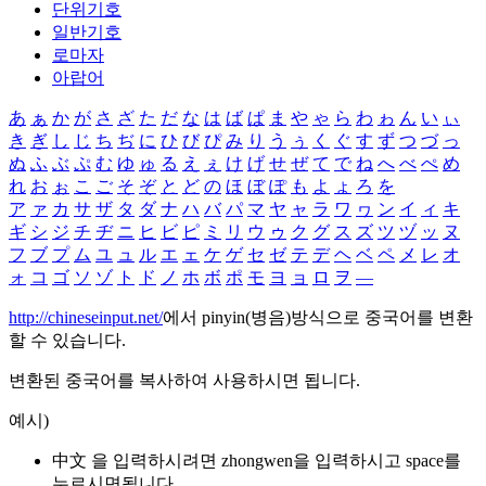
단위기호
일반기호
로마자
아랍어
あ
ぁ
か
が
さ
ざ
た
だ
な
は
ば
ぱ
ま
や
ゃ
ら
わ
ゎ
ん
い
ぃ
き
ぎ
し
じ
ち
ぢ
に
ひ
び
ぴ
み
り
う
ぅ
く
ぐ
す
ず
つ
づ
っ
ぬ
ふ
ぶ
ぷ
む
ゆ
ゅ
る
え
ぇ
け
げ
せ
ぜ
て
で
ね
へ
べ
ぺ
め
れ
お
ぉ
こ
ご
そ
ぞ
と
ど
の
ほ
ぼ
ぽ
も
よ
ょ
ろ
を
ア
ァ
カ
サ
ザ
タ
ダ
ナ
ハ
バ
パ
マ
ヤ
ャ
ラ
ワ
ヮ
ン
イ
ィ
キ
ギ
シ
ジ
チ
ヂ
ニ
ヒ
ビ
ピ
ミ
リ
ウ
ゥ
ク
グ
ス
ズ
ツ
ヅ
ッ
ヌ
フ
ブ
プ
ム
ユ
ュ
ル
エ
ェ
ケ
ゲ
セ
ゼ
テ
デ
ヘ
ベ
ペ
メ
レ
オ
ォ
コ
ゴ
ソ
ゾ
ト
ド
ノ
ホ
ボ
ポ
モ
ヨ
ョ
ロ
ヲ
―
http://chineseinput.net/
에서 pinyin(병음)방식으로 중국어를 변환
할 수 있습니다.
변환된 중국어를 복사하여 사용하시면 됩니다.
예시)
中文 을 입력하시려면
zhongwen
을 입력하시고 space를
누르시면됩니다.