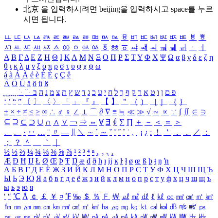
北京 을 입력하시려면
beijing
을 입력하시고 space를 누르
시면 됩니다.
ㅥ
ㅦ
ㅧ
ㅨ
ㅩ
ㅪ
ㅫ
ㅬ
ㅭ
ㅮ
ㅯ
ㅰ
ㅱ
ㅲ
ㅳ
ㅴ
ㅵ
ㅶ
ㅷ
ㅸ
ㅹ
ㅺ
ㅻ
ㅼ
ㅽ
ㅾ
ㅿ
ㆀ
ㆁ
ㆂ
ㆃ
ㆄ
ㆅ
ㆆ
ㆇ
ㆈ
ㆉ
ㆊ
ㆋ
ㆌ
ㆍ
ㆎ
Α
Β
Γ
Δ
Ε
Ζ
Η
Θ
Ι
Κ
Λ
Μ
Ν
Ξ
Ο
Π
Ρ
Σ
Τ
Υ
Φ
Χ
Ψ
Ω
α
β
γ
δ
ε
ζ
η
θ
ι
κ
λ
μ
ν
ξ
ο
π
ρ
σ
τ
υ
φ
χ
ψ
ω
á
à
Á
À
é
è
É
È
ç
Ç
ê
Ä
Ö
Ü
ä
ö
ü
ß
ְ
ֳ
ֲ
ֱ
ָ
ַ
ֵ
ֶ
ִ
ֹ
ּ
ֻ
ׂ
ׁ
ּ
ב
ה
נ
מ
צ
ת
ץ
ש
ד
ג
כ
ע
י
ח
ל
ך
ף
ק
ר
א
ט
ו
ן
ם
פ
‘
’
“
”
〔
〕
〈
〉
「
」
『
』
【
】
＂
（
）
［
］
｛
｝
±
×
÷
≠
≤
≥
∞
∴
♂
♀
∠
⊥
⌒
∂
∇
≡
≒
≪
≫
√
∽
∝
∵
∫
∬
∈
∋
⊆
⊇
⊂
⊃
∪
∩
∧
∨
￢
⇒
⇔
∀
∃
∮
∑
∏
＋
－
＜
＝
＞
、
。
·
‥
…
¨
〃
―
∥
＼
∼
´
～
ˇ
˘
˝
˚
˙
¸
˛
¡
¿
ː
！
＇
，
．
／
：
；
？
＾
＿
｀
｜
½
⅓
⅔
¼
¾
⅛
⅜
⅝
⅞
¹
²
³
⁴
ⁿ
₁
₂
₃
₄
Æ
Ð
Ħ
Ĳ
Ł
Ø
Œ
Þ
Ŧ
Ŋ
æ
đ
ð
ħ
ı
ĳ
ĸ
ŀ
ł
ø
œ
ß
þ
ŧ
ŋ
ŉ
А
Б
В
Г
Д
Е
Ё
Ж
З
И
Й
К
Л
М
Н
О
П
Р
С
Т
У
Ф
Х
Ц
Ч
Ш
Щ
Ъ
Ы
Ь
Э
Ю
Я
а
б
в
г
д
е
ё
ж
з
и
й
к
л
м
н
о
п
р
с
т
у
ф
х
ц
ч
ш
щ
ъ
ы
ь
э
ю
я
′
″
℃
Å
￠
￡
￥
¤
℉
‰
＄
％
Ｆ
￦
㎕
㎖
㎗
ℓ
㎘
㏄
㎣
㎤
㎥
㎦
㎙
㎚
㎛
㎜
㎝
㎞
㎟
㎠
㎡
㎢
㏊
㎍
㎎
㎏
㏏
㎈
㎉
㏈
㎧
㎨
㎰
㎱
㎲
㎳
㎴
㎵
㎶
㎷
㎸
㎹
㎀
㎁
㎂
㎃
㎄
㎺
㎻
㎽
㎾
㎿
㎐
㎑