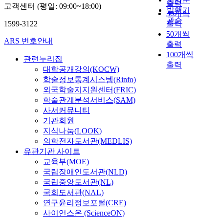
출력
고객센터 (평일: 09:00~18:00)
발행기
30개씩
관순
1599-3122
출력
50개씩
ARS 번호안내
출력
100개씩
관련누리집
출력
대학공개강의(KOCW)
학술정보통계시스템(Rinfo)
외국학술지지원센터(FRIC)
학술관계분석서비스(SAM)
사서커뮤니티
기관회원
지식나눔(LOOK)
의학전자도서관(MEDLIS)
유관기관 사이트
교육부(MOE)
국립장애인도서관(NLD)
국립중앙도서관(NL)
국회도서관(NAL)
연구윤리정보포털(CRE)
사이언스온 (ScienceON)