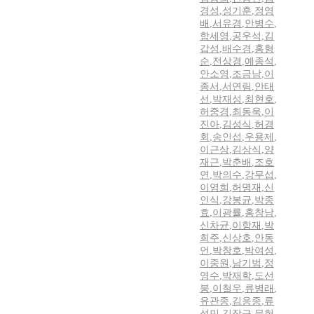
경성
,
성기훈
,
정영
배
,
서유경
,
안병수
,
함세영
,
공우석
,
김
갑성
,
배수경
,
홍형
순
,
전상경
,
예종석
,
안소영
,
조금남
,
이
종서
,
서연림
,
안태
선
,
박재성
,
최현호
,
허중경
,
최동욱
,
이
진아
,
김성식
,
허경
회
,
송인섭
,
우용제
,
이근상
,
김상식
,
양
재근
,
박춘배
,
조호
연
,
박의수
,
강무섭
,
이영희
,
허명재
,
신
인식
,
강봉균
,
박종
효
,
이광률
,
홍창남
,
신차균
,
이항재
,
박
희주
,
신상호
,
안동
언
,
박창호
,
박여성
,
이중원
,
남기범
,
정
영수
,
박재학
,
도선
붕
,
이철우
,
류병래
,
유관종
,
김응종
,
류
성민
,
김장규
,
문헌