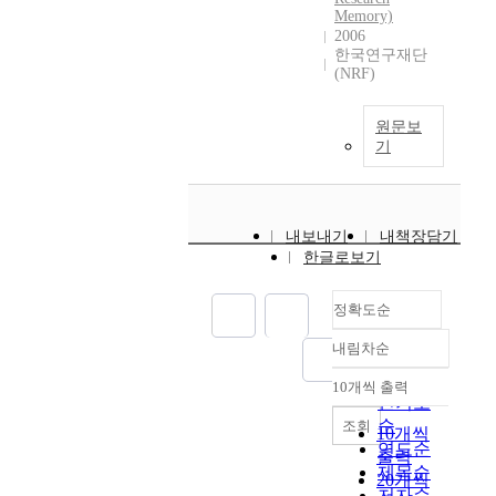
Memory)
2006
한국연구재단
(NRF)
원문보
기
내보내기
내책장담기
한글로보기
정확도순
내림차순
정확도
순
10개씩 출력
내림차순
인기도
순
조회
10개씩
연도순
출력
제목순
20개씩
저자순