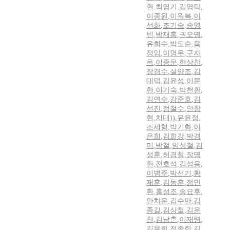
환
,
최영기
,
김영탁
,
이종원
,
이원복
,
이
선화
,
조기숙
,
송영
빈
,
박재홍
,
권오명
,
유희수
,
박도순
,
육
정임
,
이명우
,
구자
옥
,
이종운
,
한상찬
,
장경수
,
설양조
,
김
대덕
,
김윤성
,
이문
한
,
이기숙
,
박천환
,
김연수
,
강준호
,
김
선진
,
정철수
,
안창
현
,
치대))
,
유윤정
,
조세형
,
박기화
,
이
은희
,
김희강
,
박경
미
,
박철
,
임성철
,
김
성훈
,
허경철
,
장명
환
,
전호석
,
김성용
,
이병주
,
박선기
,
황
재훈
,
김동훈
,
정민
환
,
홍성조
,
송요후
,
안치운
,
김수만
,
김
종길
,
김상철
,
김운
찬
,
김남춘
,
이재령
,
김용희
,
전종한
,
김