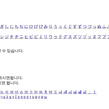
ぎ
し
じ
ち
ぢ
に
ひ
び
ぴ
み
り
う
ぅ
く
ぐ
す
ず
つ
づ
っ
ぬ
ふ
シ
ジ
チ
ヂ
ニ
ヒ
ビ
ピ
ミ
リ
ウ
ゥ
ク
グ
ス
ズ
ツ
ヅ
ッ
ヌ
フ
ブ
할 수 있습니다.
누르시면됩니다.
시면 됩니다.
ㅻ
ㅼ
ㅽ
ㅾ
ㅿ
ㆀ
ㆁ
ㆂ
ㆃ
ㆄ
ㆅ
ㆆ
ㆇ
ㆈ
ㆉ
ㆊ
ㆋ
ㆌ
ㆍ
ㆎ
θ
ι
κ
λ
μ
ν
ξ
ο
π
ρ
σ
τ
υ
φ
χ
ψ
ω