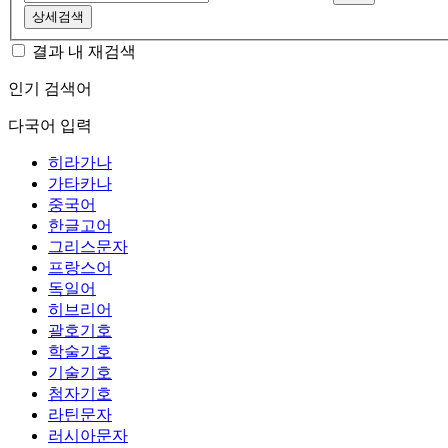
상세검색
결과 내 재검색
인기 검색어
다국어 입력
히라가나
가타카나
중국어
한글고어
그리스문자
프랑스어
독일어
히브리어
괄호기호
학술기호
기술기호
첨자기호
라틴문자
러시아문자