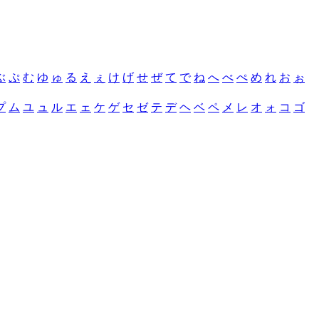
ぶ
ぷ
む
ゆ
ゅ
る
え
ぇ
け
げ
せ
ぜ
て
で
ね
へ
べ
ぺ
め
れ
お
ぉ
プ
ム
ユ
ュ
ル
エ
ェ
ケ
ゲ
セ
ゼ
テ
デ
ヘ
ベ
ペ
メ
レ
オ
ォ
コ
ゴ