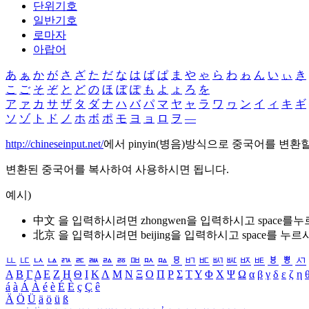
단위기호
일반기호
로마자
아랍어
あ
ぁ
か
が
さ
ざ
た
だ
な
は
ば
ぱ
ま
や
ゃ
ら
わ
ゎ
ん
い
ぃ
き
こ
ご
そ
ぞ
と
ど
の
ほ
ぼ
ぽ
も
よ
ょ
ろ
を
ア
ァ
カ
サ
ザ
タ
ダ
ナ
ハ
バ
パ
マ
ヤ
ャ
ラ
ワ
ヮ
ン
イ
ィ
キ
ギ
ソ
ゾ
ト
ド
ノ
ホ
ボ
ポ
モ
ヨ
ョ
ロ
ヲ
―
http://chineseinput.net/
에서 pinyin(병음)방식으로 중국어를 변환
변환된 중국어를 복사하여 사용하시면 됩니다.
예시)
中文 을 입력하시려면
zhongwen
을 입력하시고 space를
北京 을 입력하시려면
beijing
을 입력하시고 space를 누르
ㅥ
ㅦ
ㅧ
ㅨ
ㅩ
ㅪ
ㅫ
ㅬ
ㅭ
ㅮ
ㅯ
ㅰ
ㅱ
ㅲ
ㅳ
ㅴ
ㅵ
ㅶ
ㅷ
ㅸ
ㅹ
ㅺ
Α
Β
Γ
Δ
Ε
Ζ
Η
Θ
Ι
Κ
Λ
Μ
Ν
Ξ
Ο
Π
Ρ
Σ
Τ
Υ
Φ
Χ
Ψ
Ω
α
β
γ
δ
ε
ζ
η
á
à
Á
À
é
è
É
È
ç
Ç
ê
Ä
Ö
Ü
ä
ö
ü
ß