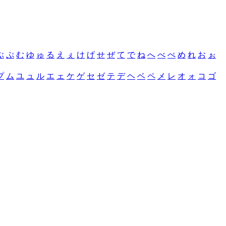
ぶ
ぷ
む
ゆ
ゅ
る
え
ぇ
け
げ
せ
ぜ
て
で
ね
へ
べ
ぺ
め
れ
お
ぉ
プ
ム
ユ
ュ
ル
エ
ェ
ケ
ゲ
セ
ゼ
テ
デ
ヘ
ベ
ペ
メ
レ
オ
ォ
コ
ゴ