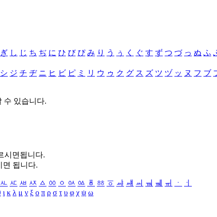
ぎ
し
じ
ち
ぢ
に
ひ
び
ぴ
み
り
う
ぅ
く
ぐ
す
ず
つ
づ
っ
ぬ
ふ
シ
ジ
チ
ヂ
ニ
ヒ
ビ
ピ
ミ
リ
ウ
ゥ
ク
グ
ス
ズ
ツ
ヅ
ッ
ヌ
フ
ブ
할 수 있습니다.
누르시면됩니다.
시면 됩니다.
ㅻ
ㅼ
ㅽ
ㅾ
ㅿ
ㆀ
ㆁ
ㆂ
ㆃ
ㆄ
ㆅ
ㆆ
ㆇ
ㆈ
ㆉ
ㆊ
ㆋ
ㆌ
ㆍ
ㆎ
θ
ι
κ
λ
μ
ν
ξ
ο
π
ρ
σ
τ
υ
φ
χ
ψ
ω