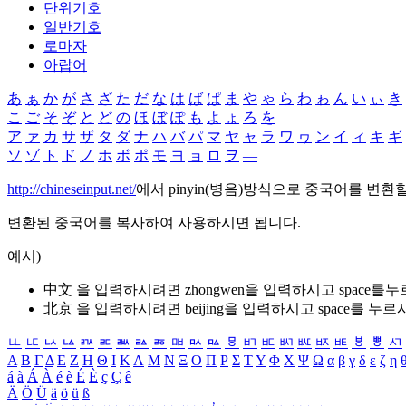
단위기호
일반기호
로마자
아랍어
あ
ぁ
か
が
さ
ざ
た
だ
な
は
ば
ぱ
ま
や
ゃ
ら
わ
ゎ
ん
い
ぃ
き
こ
ご
そ
ぞ
と
ど
の
ほ
ぼ
ぽ
も
よ
ょ
ろ
を
ア
ァ
カ
サ
ザ
タ
ダ
ナ
ハ
バ
パ
マ
ヤ
ャ
ラ
ワ
ヮ
ン
イ
ィ
キ
ギ
ソ
ゾ
ト
ド
ノ
ホ
ボ
ポ
モ
ヨ
ョ
ロ
ヲ
―
http://chineseinput.net/
에서 pinyin(병음)방식으로 중국어를 변환
변환된 중국어를 복사하여 사용하시면 됩니다.
예시)
中文 을 입력하시려면
zhongwen
을 입력하시고 space를
北京 을 입력하시려면
beijing
을 입력하시고 space를 누르
ㅥ
ㅦ
ㅧ
ㅨ
ㅩ
ㅪ
ㅫ
ㅬ
ㅭ
ㅮ
ㅯ
ㅰ
ㅱ
ㅲ
ㅳ
ㅴ
ㅵ
ㅶ
ㅷ
ㅸ
ㅹ
ㅺ
Α
Β
Γ
Δ
Ε
Ζ
Η
Θ
Ι
Κ
Λ
Μ
Ν
Ξ
Ο
Π
Ρ
Σ
Τ
Υ
Φ
Χ
Ψ
Ω
α
β
γ
δ
ε
ζ
η
á
à
Á
À
é
è
É
È
ç
Ç
ê
Ä
Ö
Ü
ä
ö
ü
ß