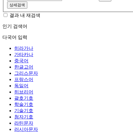
상세검색
결과 내 재검색
인기 검색어
다국어 입력
히라가나
가타카나
중국어
한글고어
그리스문자
프랑스어
독일어
히브리어
괄호기호
학술기호
기술기호
첨자기호
라틴문자
러시아문자