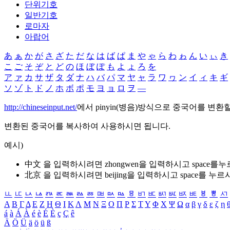
단위기호
일반기호
로마자
아랍어
あ
ぁ
か
が
さ
ざ
た
だ
な
は
ば
ぱ
ま
や
ゃ
ら
わ
ゎ
ん
い
ぃ
き
こ
ご
そ
ぞ
と
ど
の
ほ
ぼ
ぽ
も
よ
ょ
ろ
を
ア
ァ
カ
サ
ザ
タ
ダ
ナ
ハ
バ
パ
マ
ヤ
ャ
ラ
ワ
ヮ
ン
イ
ィ
キ
ギ
ソ
ゾ
ト
ド
ノ
ホ
ボ
ポ
モ
ヨ
ョ
ロ
ヲ
―
http://chineseinput.net/
에서 pinyin(병음)방식으로 중국어를 변환
변환된 중국어를 복사하여 사용하시면 됩니다.
예시)
中文 을 입력하시려면
zhongwen
을 입력하시고 space를
北京 을 입력하시려면
beijing
을 입력하시고 space를 누르
ㅥ
ㅦ
ㅧ
ㅨ
ㅩ
ㅪ
ㅫ
ㅬ
ㅭ
ㅮ
ㅯ
ㅰ
ㅱ
ㅲ
ㅳ
ㅴ
ㅵ
ㅶ
ㅷ
ㅸ
ㅹ
ㅺ
Α
Β
Γ
Δ
Ε
Ζ
Η
Θ
Ι
Κ
Λ
Μ
Ν
Ξ
Ο
Π
Ρ
Σ
Τ
Υ
Φ
Χ
Ψ
Ω
α
β
γ
δ
ε
ζ
η
á
à
Á
À
é
è
É
È
ç
Ç
ê
Ä
Ö
Ü
ä
ö
ü
ß