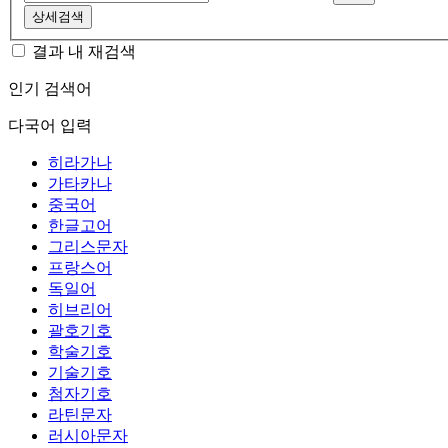
상세검색
결과 내 재검색
인기 검색어
다국어 입력
히라가나
가타카나
중국어
한글고어
그리스문자
프랑스어
독일어
히브리어
괄호기호
학술기호
기술기호
첨자기호
라틴문자
러시아문자