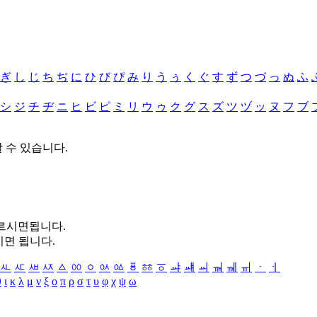
ぎ
し
じ
ち
ぢ
に
ひ
び
ぴ
み
り
う
ぅ
く
ぐ
す
ず
つ
づ
っ
ぬ
ふ
シ
ジ
チ
ヂ
ニ
ヒ
ビ
ピ
ミ
リ
ウ
ゥ
ク
グ
ス
ズ
ツ
ヅ
ッ
ヌ
フ
ブ
할 수 있습니다.
누르시면됩니다.
시면 됩니다.
ㅻ
ㅼ
ㅽ
ㅾ
ㅿ
ㆀ
ㆁ
ㆂ
ㆃ
ㆄ
ㆅ
ㆆ
ㆇ
ㆈ
ㆉ
ㆊ
ㆋ
ㆌ
ㆍ
ㆎ
θ
ι
κ
λ
μ
ν
ξ
ο
π
ρ
σ
τ
υ
φ
χ
ψ
ω