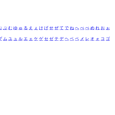
ぶ
ぷ
む
ゆ
ゅ
る
え
ぇ
け
げ
せ
ぜ
て
で
ね
へ
べ
ぺ
め
れ
お
ぉ
プ
ム
ユ
ュ
ル
エ
ェ
ケ
ゲ
セ
ゼ
テ
デ
ヘ
ベ
ペ
メ
レ
オ
ォ
コ
ゴ