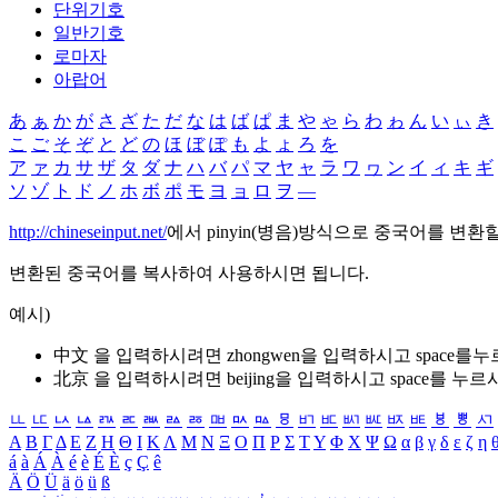
단위기호
일반기호
로마자
아랍어
あ
ぁ
か
が
さ
ざ
た
だ
な
は
ば
ぱ
ま
や
ゃ
ら
わ
ゎ
ん
い
ぃ
き
こ
ご
そ
ぞ
と
ど
の
ほ
ぼ
ぽ
も
よ
ょ
ろ
を
ア
ァ
カ
サ
ザ
タ
ダ
ナ
ハ
バ
パ
マ
ヤ
ャ
ラ
ワ
ヮ
ン
イ
ィ
キ
ギ
ソ
ゾ
ト
ド
ノ
ホ
ボ
ポ
モ
ヨ
ョ
ロ
ヲ
―
http://chineseinput.net/
에서 pinyin(병음)방식으로 중국어를 변환
변환된 중국어를 복사하여 사용하시면 됩니다.
예시)
中文 을 입력하시려면
zhongwen
을 입력하시고 space를
北京 을 입력하시려면
beijing
을 입력하시고 space를 누르
ㅥ
ㅦ
ㅧ
ㅨ
ㅩ
ㅪ
ㅫ
ㅬ
ㅭ
ㅮ
ㅯ
ㅰ
ㅱ
ㅲ
ㅳ
ㅴ
ㅵ
ㅶ
ㅷ
ㅸ
ㅹ
ㅺ
Α
Β
Γ
Δ
Ε
Ζ
Η
Θ
Ι
Κ
Λ
Μ
Ν
Ξ
Ο
Π
Ρ
Σ
Τ
Υ
Φ
Χ
Ψ
Ω
α
β
γ
δ
ε
ζ
η
á
à
Á
À
é
è
É
È
ç
Ç
ê
Ä
Ö
Ü
ä
ö
ü
ß