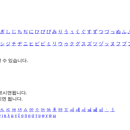
ぎ
し
じ
ち
ぢ
に
ひ
び
ぴ
み
り
う
ぅ
く
ぐ
す
ず
つ
づ
っ
ぬ
ふ
シ
ジ
チ
ヂ
ニ
ヒ
ビ
ピ
ミ
リ
ウ
ゥ
ク
グ
ス
ズ
ツ
ヅ
ッ
ヌ
フ
ブ
할 수 있습니다.
누르시면됩니다.
시면 됩니다.
ㅻ
ㅼ
ㅽ
ㅾ
ㅿ
ㆀ
ㆁ
ㆂ
ㆃ
ㆄ
ㆅ
ㆆ
ㆇ
ㆈ
ㆉ
ㆊ
ㆋ
ㆌ
ㆍ
ㆎ
θ
ι
κ
λ
μ
ν
ξ
ο
π
ρ
σ
τ
υ
φ
χ
ψ
ω