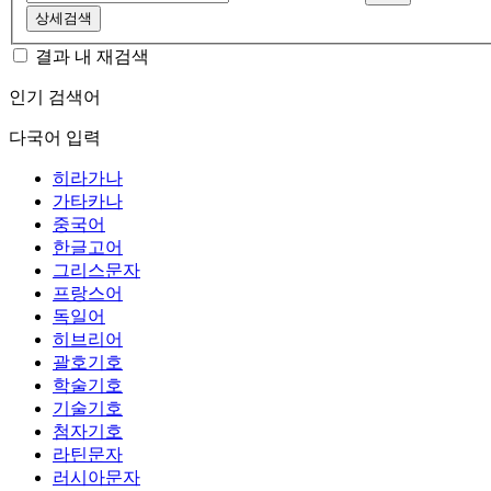
상세검색
결과 내 재검색
인기 검색어
다국어 입력
히라가나
가타카나
중국어
한글고어
그리스문자
프랑스어
독일어
히브리어
괄호기호
학술기호
기술기호
첨자기호
라틴문자
러시아문자