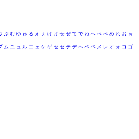
ぶ
ぷ
む
ゆ
ゅ
る
え
ぇ
け
げ
せ
ぜ
て
で
ね
へ
べ
ぺ
め
れ
お
ぉ
プ
ム
ユ
ュ
ル
エ
ェ
ケ
ゲ
セ
ゼ
テ
デ
ヘ
ベ
ペ
メ
レ
オ
ォ
コ
ゴ