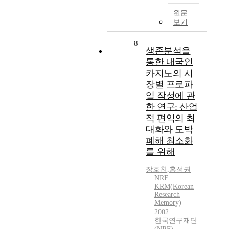
원문
보기
8
생존분석을
통한 내국인
카지노의 시
장별 프로파
일 작성에 관
한 연구: 산업
적 편익의 최
대화와 도박
폐해 최소화
를 위해
장호찬
,
홍성권
NRF
KRM(Korean
Research
Memory)
2002
한국연구재단