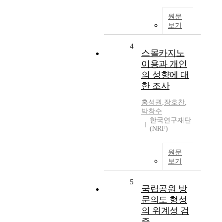
원문
보기
4
스몰카지노
이용과 개인
의 성향에 대
한 조사
홍성권
,
장호찬
,
박창수
한국연구재단
(NRF)
원문
보기
5
국립공원 방
문의도 형성
의 위계성 검
증