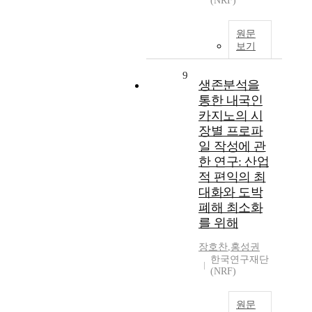
(NRF)
원문
보기
9
생존분석을
통한 내국인
카지노의 시
장별 프로파
일 작성에 관
한 연구: 산업
적 편익의 최
대화와 도박
폐해 최소화
를 위해
장호찬
,
홍성권
한국연구재단
(NRF)
원문