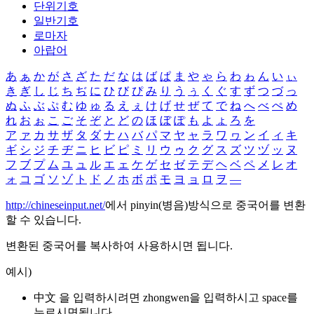
단위기호
일반기호
로마자
아랍어
あ
ぁ
か
が
さ
ざ
た
だ
な
は
ば
ぱ
ま
や
ゃ
ら
わ
ゎ
ん
い
ぃ
き
ぎ
し
じ
ち
ぢ
に
ひ
び
ぴ
み
り
う
ぅ
く
ぐ
す
ず
つ
づ
っ
ぬ
ふ
ぶ
ぷ
む
ゆ
ゅ
る
え
ぇ
け
げ
せ
ぜ
て
で
ね
へ
べ
ぺ
め
れ
お
ぉ
こ
ご
そ
ぞ
と
ど
の
ほ
ぼ
ぽ
も
よ
ょ
ろ
を
ア
ァ
カ
サ
ザ
タ
ダ
ナ
ハ
バ
パ
マ
ヤ
ャ
ラ
ワ
ヮ
ン
イ
ィ
キ
ギ
シ
ジ
チ
ヂ
ニ
ヒ
ビ
ピ
ミ
リ
ウ
ゥ
ク
グ
ス
ズ
ツ
ヅ
ッ
ヌ
フ
ブ
プ
ム
ユ
ュ
ル
エ
ェ
ケ
ゲ
セ
ゼ
テ
デ
ヘ
ベ
ペ
メ
レ
オ
ォ
コ
ゴ
ソ
ゾ
ト
ド
ノ
ホ
ボ
ポ
モ
ヨ
ョ
ロ
ヲ
―
http://chineseinput.net/
에서 pinyin(병음)방식으로 중국어를 변환
할 수 있습니다.
변환된 중국어를 복사하여 사용하시면 됩니다.
예시)
中文 을 입력하시려면
zhongwen
을 입력하시고 space를
누르시면됩니다.