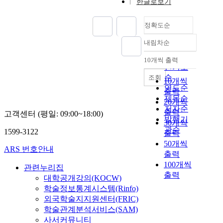
한글로보기
정확도순
내림차순
정확도
순
10개씩 출력
내림차순
인기도
순
조회
10개씩
연도순
출력
제목순
20개씩
저자순
출력
고객센터 (평일: 09:00~18:00)
발행기
30개씩
관순
1599-3122
출력
50개씩
ARS 번호안내
출력
100개씩
관련누리집
출력
대학공개강의(KOCW)
학술정보통계시스템(Rinfo)
외국학술지지원센터(FRIC)
학술관계분석서비스(SAM)
사서커뮤니티