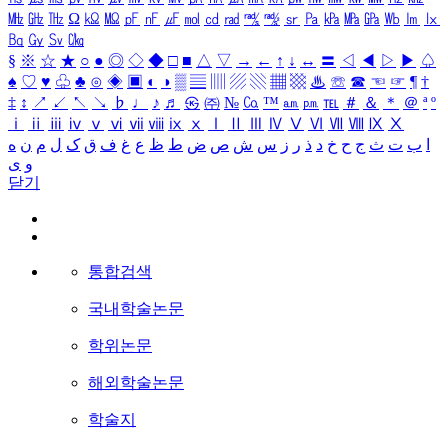
㎒
㎓
㎔
Ω
㏀
㏁
㎊
㎋
㎌
㏖
㏅
㎭
㎮
㎯
㏛
㎩
㎪
㎫
㎬
㏝
㏐
㏓
㏃
㏉
㏜
㏆
§
※
☆
★
○
●
◎
◇
◆
□
■
△
▽
→
←
↑
↓
↔
〓
◁
◀
▷
▶
♤
♠
♡
♥
♧
♣
⊙
◈
▣
◐
◑
▒
▤
▥
▨
▧
▦
▩
♨
☏
☎
☜
☞
¶
†
‡
↕
↗
↙
↖
↘
♭
♩
♪
♬
㉿
㈜
№
㏇
™
㏂
㏘
℡
＃
＆
＊
＠
ª
º
ⅰ
ⅱ
ⅲ
ⅳ
ⅴ
ⅵ
ⅶ
ⅷ
ⅸ
ⅹ
Ⅰ
Ⅱ
Ⅲ
Ⅳ
Ⅴ
Ⅵ
Ⅶ
Ⅷ
Ⅸ
Ⅹ
ا
ب
ت
ث
ج
ح
خ
د
ذ
ر
ز
س
ش
ص
ض
ط
ظ
ع
غ
ف
ق
ک
ل
م
ن
ه
و
ی
닫기
통합검색
국내학술논문
학위논문
해외학술논문
학술지