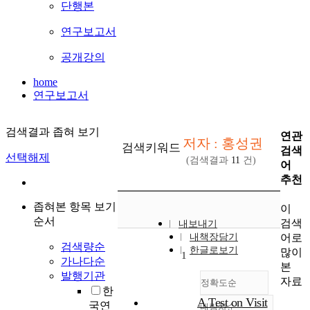
단행본
연구보고서
공개강의
home
연구보고서
검색결과 좁혀 보기
연관
저자 : 홍성권
검색키워드
검색
선택해제
(검색결과
11
건)
어
추천
좁혀본 항목 보기
이
순서
검색
내보내기
어로
내책장담기
검색량순
한글로보기
많이
1
가나다순
본
발행기관
자료
정확도순
한
A Test on Visit
국연
내림차순