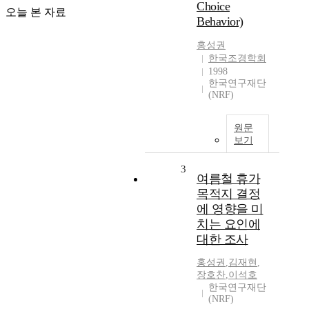
Choice
오늘 본 자료
Behavior)
홍성권
한국조경학회
1998
한국연구재단
(NRF)
원문
보기
3
여름철 휴가
목적지 결정
에 영향을 미
치는 요인에
대한 조사
홍성권
,
김재현
,
장호찬
,
이석호
한국연구재단
(NRF)