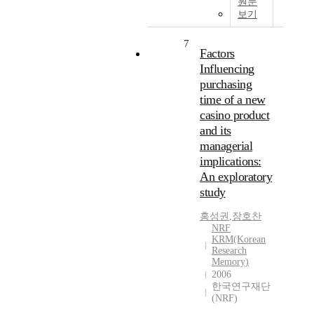
원문
보기
7
Factors
Influencing
purchasing
time of a new
casino product
and its
managerial
implications:
An exploratory
study
홍성권
,
장호찬
NRF
KRM(Korean
Research
Memory)
2006
한국연구재단
(NRF)