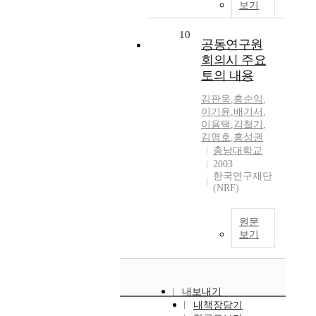
보기
10
공동연구원
회의시 주요
토의 내용
김판욱
,
홍순익
,
이기윤
,
배기서
,
이용택
,
김철기
,
김영호
,
홍성권
충남대학교
2003
한국연구재단
(NRF)
원문
보기
내보내기
내책장담기