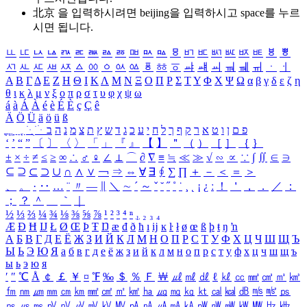
北京 을 입력하시려면
beijing
을 입력하시고 space를 누르
시면 됩니다.
ㅥ
ㅦ
ㅧ
ㅨ
ㅩ
ㅪ
ㅫ
ㅬ
ㅭ
ㅮ
ㅯ
ㅰ
ㅱ
ㅲ
ㅳ
ㅴ
ㅵ
ㅶ
ㅷ
ㅸ
ㅹ
ㅺ
ㅻ
ㅼ
ㅽ
ㅾ
ㅿ
ㆀ
ㆁ
ㆂ
ㆃ
ㆄ
ㆅ
ㆆ
ㆇ
ㆈ
ㆉ
ㆊ
ㆋ
ㆌ
ㆍ
ㆎ
Α
Β
Γ
Δ
Ε
Ζ
Η
Θ
Ι
Κ
Λ
Μ
Ν
Ξ
Ο
Π
Ρ
Σ
Τ
Υ
Φ
Χ
Ψ
Ω
α
β
γ
δ
ε
ζ
η
θ
ι
κ
λ
μ
ν
ξ
ο
π
ρ
σ
τ
υ
φ
χ
ψ
ω
á
à
Á
À
é
è
É
È
ç
Ç
ê
Ä
Ö
Ü
ä
ö
ü
ß
ְ
ֳ
ֲ
ֱ
ָ
ַ
ֵ
ֶ
ִ
ֹ
ּ
ֻ
ׂ
ׁ
ּ
ב
ה
נ
מ
צ
ת
ץ
ש
ד
ג
כ
ע
י
ח
ל
ך
ף
ק
ר
א
ט
ו
ן
ם
פ
‘
’
“
”
〔
〕
〈
〉
「
」
『
』
【
】
＂
（
）
［
］
｛
｝
±
×
÷
≠
≤
≥
∞
∴
♂
♀
∠
⊥
⌒
∂
∇
≡
≒
≪
≫
√
∽
∝
∵
∫
∬
∈
∋
⊆
⊇
⊂
⊃
∪
∩
∧
∨
￢
⇒
⇔
∀
∃
∮
∑
∏
＋
－
＜
＝
＞
、
。
·
‥
…
¨
〃
―
∥
＼
∼
´
～
ˇ
˘
˝
˚
˙
¸
˛
¡
¿
ː
！
＇
，
．
／
：
；
？
＾
＿
｀
｜
½
⅓
⅔
¼
¾
⅛
⅜
⅝
⅞
¹
²
³
⁴
ⁿ
₁
₂
₃
₄
Æ
Ð
Ħ
Ĳ
Ł
Ø
Œ
Þ
Ŧ
Ŋ
æ
đ
ð
ħ
ı
ĳ
ĸ
ŀ
ł
ø
œ
ß
þ
ŧ
ŋ
ŉ
А
Б
В
Г
Д
Е
Ё
Ж
З
И
Й
К
Л
М
Н
О
П
Р
С
Т
У
Ф
Х
Ц
Ч
Ш
Щ
Ъ
Ы
Ь
Э
Ю
Я
а
б
в
г
д
е
ё
ж
з
и
й
к
л
м
н
о
п
р
с
т
у
ф
х
ц
ч
ш
щ
ъ
ы
ь
э
ю
я
′
″
℃
Å
￠
￡
￥
¤
℉
‰
＄
％
Ｆ
￦
㎕
㎖
㎗
ℓ
㎘
㏄
㎣
㎤
㎥
㎦
㎙
㎚
㎛
㎜
㎝
㎞
㎟
㎠
㎡
㎢
㏊
㎍
㎎
㎏
㏏
㎈
㎉
㏈
㎧
㎨
㎰
㎱
㎲
㎳
㎴
㎵
㎶
㎷
㎸
㎹
㎀
㎁
㎂
㎃
㎄
㎺
㎻
㎽
㎾
㎿
㎐
㎑