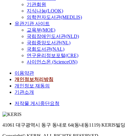
기관회원
지식나눔(LOOK)
의학전자도서관(MEDLIS)
유관기관 사이트
교육부(MOE)
국립장애인도서관(NLD)
국립중앙도서관(NL)
국회도서관(NAL)
연구윤리정보포털(CRE)
사이언스온 (ScienceON)
이용약관
개인정보처리방침
개인정보 재동의
기관소개
저작물 게시중단요청
41061 대구광역시 동구 동내로 64(동내동1119) KERIS빌딩
Copyright© KERIS. ALL RIGHTS RESERVED