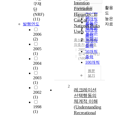
정확도
Intention
구재
순
활용
Formation
10개씩 출력
단
내림차순
인기도
도
Hierarchy: In
(NRF)
순
조회
높은
10개씩
(11)
Case of
연도순
자료
발행연도
출력
National Parks
제목순
20개씩
Users
저자순
2006
출력
발행기
(2)
홍성권
,
김재현
,
30개씩
관순
장호찬
,
이석호
출력
2005
2005
50개씩
(1)
한국연구재단
출력
(NRF)
100개씩
2004
출력
(1)
원문
보기
2003
(1)
2
레크레이션
2002
선택행동의
(1)
체계적 이해
(Understanding
1998
(1)
Recreational