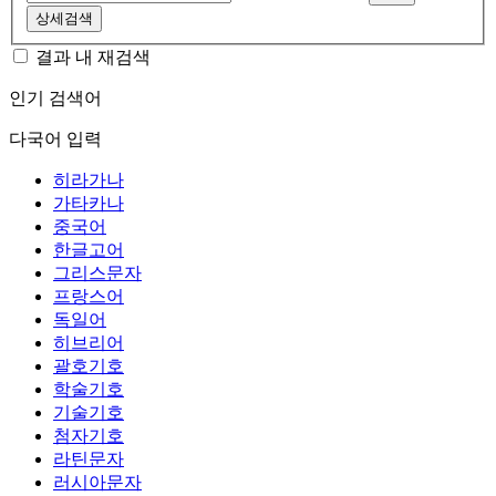
상세검색
결과 내 재검색
인기 검색어
다국어 입력
히라가나
가타카나
중국어
한글고어
그리스문자
프랑스어
독일어
히브리어
괄호기호
학술기호
기술기호
첨자기호
라틴문자
러시아문자