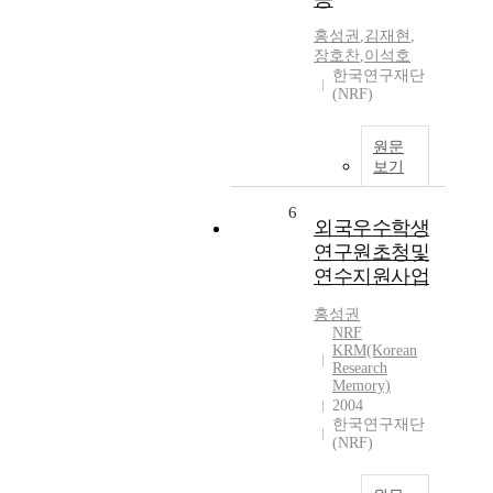
홍성권
,
김재현
,
장호찬
,
이석호
한국연구재단
(NRF)
원문
보기
6
외국우수학생
연구원초청및
연수지원사업
홍성권
NRF
KRM(Korean
Research
Memory)
2004
한국연구재단
(NRF)