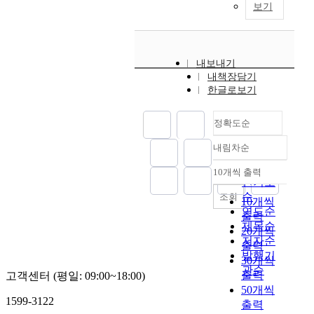
보기
내보내기
내책장담기
한글로보기
정확도순
내림차순
정확도
순
10개씩 출력
내림차순
인기도
순
조회
10개씩
연도순
출력
제목순
20개씩
저자순
출력
발행기
30개씩
관순
출력
고객센터 (평일: 09:00~18:00)
50개씩
1599-3122
출력