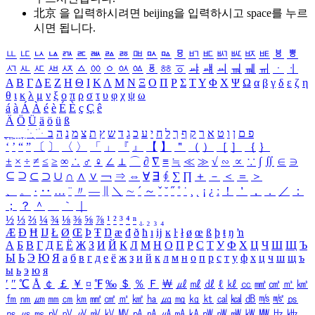
北京 을 입력하시려면
beijing
을 입력하시고 space를 누르
시면 됩니다.
ㅥ
ㅦ
ㅧ
ㅨ
ㅩ
ㅪ
ㅫ
ㅬ
ㅭ
ㅮ
ㅯ
ㅰ
ㅱ
ㅲ
ㅳ
ㅴ
ㅵ
ㅶ
ㅷ
ㅸ
ㅹ
ㅺ
ㅻ
ㅼ
ㅽ
ㅾ
ㅿ
ㆀ
ㆁ
ㆂ
ㆃ
ㆄ
ㆅ
ㆆ
ㆇ
ㆈ
ㆉ
ㆊ
ㆋ
ㆌ
ㆍ
ㆎ
Α
Β
Γ
Δ
Ε
Ζ
Η
Θ
Ι
Κ
Λ
Μ
Ν
Ξ
Ο
Π
Ρ
Σ
Τ
Υ
Φ
Χ
Ψ
Ω
α
β
γ
δ
ε
ζ
η
θ
ι
κ
λ
μ
ν
ξ
ο
π
ρ
σ
τ
υ
φ
χ
ψ
ω
á
à
Á
À
é
è
É
È
ç
Ç
ê
Ä
Ö
Ü
ä
ö
ü
ß
ְ
ֳ
ֲ
ֱ
ָ
ַ
ֵ
ֶ
ִ
ֹ
ּ
ֻ
ׂ
ׁ
ּ
ב
ה
נ
מ
צ
ת
ץ
ש
ד
ג
כ
ע
י
ח
ל
ך
ף
ק
ר
א
ט
ו
ן
ם
פ
‘
’
“
”
〔
〕
〈
〉
「
」
『
』
【
】
＂
（
）
［
］
｛
｝
±
×
÷
≠
≤
≥
∞
∴
♂
♀
∠
⊥
⌒
∂
∇
≡
≒
≪
≫
√
∽
∝
∵
∫
∬
∈
∋
⊆
⊇
⊂
⊃
∪
∩
∧
∨
￢
⇒
⇔
∀
∃
∮
∑
∏
＋
－
＜
＝
＞
、
。
·
‥
…
¨
〃
―
∥
＼
∼
´
～
ˇ
˘
˝
˚
˙
¸
˛
¡
¿
ː
！
＇
，
．
／
：
；
？
＾
＿
｀
｜
½
⅓
⅔
¼
¾
⅛
⅜
⅝
⅞
¹
²
³
⁴
ⁿ
₁
₂
₃
₄
Æ
Ð
Ħ
Ĳ
Ł
Ø
Œ
Þ
Ŧ
Ŋ
æ
đ
ð
ħ
ı
ĳ
ĸ
ŀ
ł
ø
œ
ß
þ
ŧ
ŋ
ŉ
А
Б
В
Г
Д
Е
Ё
Ж
З
И
Й
К
Л
М
Н
О
П
Р
С
Т
У
Ф
Х
Ц
Ч
Ш
Щ
Ъ
Ы
Ь
Э
Ю
Я
а
б
в
г
д
е
ё
ж
з
и
й
к
л
м
н
о
п
р
с
т
у
ф
х
ц
ч
ш
щ
ъ
ы
ь
э
ю
я
′
″
℃
Å
￠
￡
￥
¤
℉
‰
＄
％
Ｆ
￦
㎕
㎖
㎗
ℓ
㎘
㏄
㎣
㎤
㎥
㎦
㎙
㎚
㎛
㎜
㎝
㎞
㎟
㎠
㎡
㎢
㏊
㎍
㎎
㎏
㏏
㎈
㎉
㏈
㎧
㎨
㎰
㎱
㎲
㎳
㎴
㎵
㎶
㎷
㎸
㎹
㎀
㎁
㎂
㎃
㎄
㎺
㎻
㎽
㎾
㎿
㎐
㎑