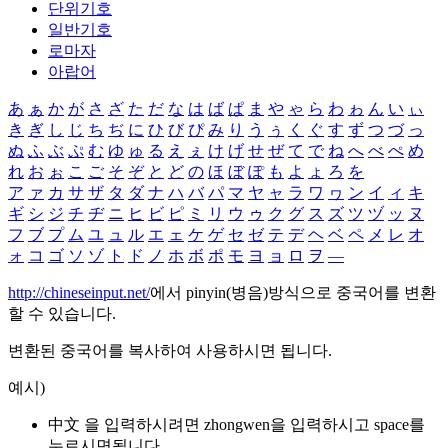
단위기호
일반기호
로마자
아랍어
あ
ぁ
か
が
さ
ざ
た
だ
な
は
ば
ぱ
ま
や
ゃ
ら
わ
ゎ
ん
い
ぃ
き
ぎ
し
じ
ち
ぢ
に
ひ
び
ぴ
み
り
う
ぅ
く
ぐ
す
ず
つ
づ
っ
ぬ
ふ
ぶ
ぷ
む
ゆ
ゅ
る
え
ぇ
け
げ
せ
ぜ
て
で
ね
へ
べ
ぺ
め
れ
お
ぉ
こ
ご
そ
ぞ
と
ど
の
ほ
ぼ
ぽ
も
よ
ょ
ろ
を
ア
ァ
カ
サ
ザ
タ
ダ
ナ
ハ
バ
パ
マ
ヤ
ャ
ラ
ワ
ヮ
ン
イ
ィ
キ
ギ
シ
ジ
チ
ヂ
ニ
ヒ
ビ
ピ
ミ
リ
ウ
ゥ
ク
グ
ス
ズ
ツ
ヅ
ッ
ヌ
フ
ブ
プ
ム
ユ
ュ
ル
エ
ェ
ケ
ゲ
セ
ゼ
テ
デ
ヘ
ベ
ペ
メ
レ
オ
ォ
コ
ゴ
ソ
ゾ
ト
ド
ノ
ホ
ボ
ポ
モ
ヨ
ョ
ロ
ヲ
―
http://chineseinput.net/
에서 pinyin(병음)방식으로 중국어를 변환
할 수 있습니다.
변환된 중국어를 복사하여 사용하시면 됩니다.
예시)
中文 을 입력하시려면
zhongwen
을 입력하시고 space를
누르시면됩니다.