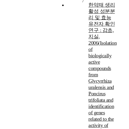
7
한약재 생리
활성 성분분
리 및 효능
유전자 확인
연구 : 감초,
지실,
2006(Isolation
of
biologically
active
compounds
from
Glycyrrhiza
uralensis and
Poncirus
trifoliata and
identification
of genes
related to the
activity of