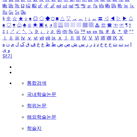
㎒
㎓
㎔
Ω
㏀
㏁
㎊
㎋
㎌
㏖
㏅
㎭
㎮
㎯
㏛
㎩
㎪
㎫
㎬
㏝
㏐
㏓
㏃
㏉
㏜
㏆
§
※
☆
★
○
●
◎
◇
◆
□
■
△
▽
→
←
↑
↓
↔
〓
◁
◀
▷
▶
♤
♠
♡
♥
♧
♣
⊙
◈
▣
◐
◑
▒
▤
▥
▨
▧
▦
▩
♨
☏
☎
☜
☞
¶
†
‡
↕
↗
↙
↖
↘
♭
♩
♪
♬
㉿
㈜
№
㏇
™
㏂
㏘
℡
＃
＆
＊
＠
ª
º
ⅰ
ⅱ
ⅲ
ⅳ
ⅴ
ⅵ
ⅶ
ⅷ
ⅸ
ⅹ
Ⅰ
Ⅱ
Ⅲ
Ⅳ
Ⅴ
Ⅵ
Ⅶ
Ⅷ
Ⅸ
Ⅹ
ا
ب
ت
ث
ج
ح
خ
د
ذ
ر
ز
س
ش
ص
ض
ط
ظ
ع
غ
ف
ق
ک
ل
م
ن
ه
و
ی
닫기
통합검색
국내학술논문
학위논문
해외학술논문
학술지