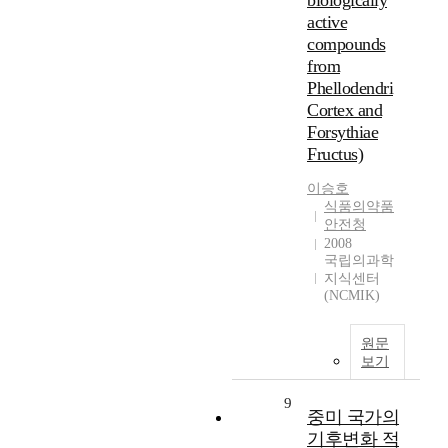
biologically
active
compounds
from
Phellodendri
Cortex and
Forsythiae
Fructus)
이승호
식품의약품
안전청
2008
국립의과학
지식센터
(NCMIK)
원문
보기
9
중미 국가의
기후변화 적