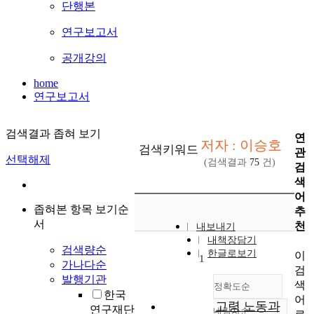
단행본
연구보고서
공개강의
home
연구보고서
검색결과 좁혀 보기
연
저자 : 이승호
검색키워드
관
선택해제
(검색결과
75
건)
검
색
어
좁혀본 항목 보기순
추
서
천
내보내기
내책장담기
검색량순
한글로보기
이
1
가나다순
검
발행기관
색
정확도순
한국
어
고령 노동과
연구재단
내림차순