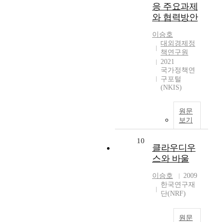
응 주요과제
와 협력방안
이승호
대외경제정
책연구원
2021
국가정책연
구포털
(NKIS)
원문
보기
10
클라우디우
스와 바울
이승호
2009
한국연구재
단(NRF)
원문