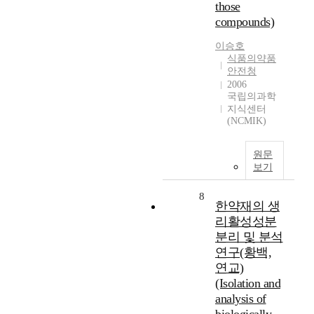
those
compounds)
이승호
식품의약품
안전청
2006
국립의과학
지식센터
(NCMIK)
원문
보기
8
한약재의 생
리활성성분
분리 및 분석
연구(황백,
연교)
(Isolation and
analysis of