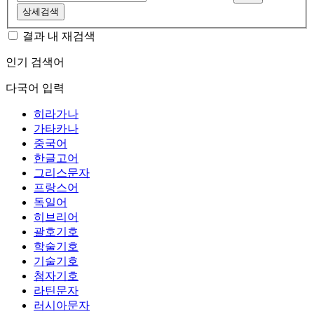
상세검색
결과 내 재검색
인기 검색어
다국어 입력
히라가나
가타카나
중국어
한글고어
그리스문자
프랑스어
독일어
히브리어
괄호기호
학술기호
기술기호
첨자기호
라틴문자
러시아문자