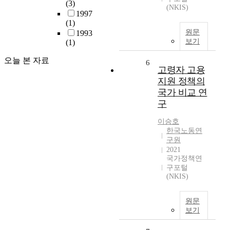
(3)
(NKIS)
1997
(1)
원문
1993
보기
(1)
오늘 본 자료
6
고령자 고용
지원 정책의
국가 비교 연
구
이승호
한국노동연
구원
2021
국가정책연
구포털
(NKIS)
원문
보기