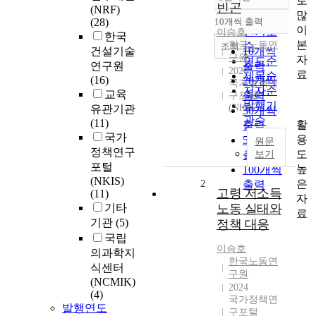
로
정확도
빈곤
(NRF)
많
순
(28)
10개씩 출력
내림차순
이
인기도
이승호
한국
본
한국노동연
순
조회
건설기술
10개씩
구원
자
연도순
연구원
출력
2020
료
제목순
(16)
20개씩
국가정책연
저자순
교육
출력
구포털
발행기
(NKIS)
유관기관
30개씩
관순
(11)
활
출력
국가
용
50개씩
원문
정책연구
도
출력
보기
포털
높
100개씩
(NKIS)
은
2
출력
고령 저소득
(11)
자
기타
노동 실태와
료
기관
(5)
정책 대응
국립
이승호
의과학지
한국노동연
식센터
구원
(NCMIK)
2024
(4)
국가정책연
발행연도
구포털