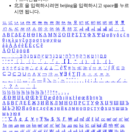
北京 을 입력하시려면
beijing
을 입력하시고 space를 누르
시면 됩니다.
ㅥ
ㅦ
ㅧ
ㅨ
ㅩ
ㅪ
ㅫ
ㅬ
ㅭ
ㅮ
ㅯ
ㅰ
ㅱ
ㅲ
ㅳ
ㅴ
ㅵ
ㅶ
ㅷ
ㅸ
ㅹ
ㅺ
ㅻ
ㅼ
ㅽ
ㅾ
ㅿ
ㆀ
ㆁ
ㆂ
ㆃ
ㆄ
ㆅ
ㆆ
ㆇ
ㆈ
ㆉ
ㆊ
ㆋ
ㆌ
ㆍ
ㆎ
Α
Β
Γ
Δ
Ε
Ζ
Η
Θ
Ι
Κ
Λ
Μ
Ν
Ξ
Ο
Π
Ρ
Σ
Τ
Υ
Φ
Χ
Ψ
Ω
α
β
γ
δ
ε
ζ
η
θ
ι
κ
λ
μ
ν
ξ
ο
π
ρ
σ
τ
υ
φ
χ
ψ
ω
á
à
Á
À
é
è
É
È
ç
Ç
ê
Ä
Ö
Ü
ä
ö
ü
ß
ְ
ֳ
ֲ
ֱ
ָ
ַ
ֵ
ֶ
ִ
ֹ
ּ
ֻ
ׂ
ׁ
ּ
ב
ה
נ
מ
צ
ת
ץ
ש
ד
ג
כ
ע
י
ח
ל
ך
ף
ק
ר
א
ט
ו
ן
ם
פ
‘
’
“
”
〔
〕
〈
〉
「
」
『
』
【
】
＂
（
）
［
］
｛
｝
±
×
÷
≠
≤
≥
∞
∴
♂
♀
∠
⊥
⌒
∂
∇
≡
≒
≪
≫
√
∽
∝
∵
∫
∬
∈
∋
⊆
⊇
⊂
⊃
∪
∩
∧
∨
￢
⇒
⇔
∀
∃
∮
∑
∏
＋
－
＜
＝
＞
、
。
·
‥
…
¨
〃
―
∥
＼
∼
´
～
ˇ
˘
˝
˚
˙
¸
˛
¡
¿
ː
！
＇
，
．
／
：
；
？
＾
＿
｀
｜
½
⅓
⅔
¼
¾
⅛
⅜
⅝
⅞
¹
²
³
⁴
ⁿ
₁
₂
₃
₄
Æ
Ð
Ħ
Ĳ
Ł
Ø
Œ
Þ
Ŧ
Ŋ
æ
đ
ð
ħ
ı
ĳ
ĸ
ŀ
ł
ø
œ
ß
þ
ŧ
ŋ
ŉ
А
Б
В
Г
Д
Е
Ё
Ж
З
И
Й
К
Л
М
Н
О
П
Р
С
Т
У
Ф
Х
Ц
Ч
Ш
Щ
Ъ
Ы
Ь
Э
Ю
Я
а
б
в
г
д
е
ё
ж
з
и
й
к
л
м
н
о
п
р
с
т
у
ф
х
ц
ч
ш
щ
ъ
ы
ь
э
ю
я
′
″
℃
Å
￠
￡
￥
¤
℉
‰
＄
％
Ｆ
￦
㎕
㎖
㎗
ℓ
㎘
㏄
㎣
㎤
㎥
㎦
㎙
㎚
㎛
㎜
㎝
㎞
㎟
㎠
㎡
㎢
㏊
㎍
㎎
㎏
㏏
㎈
㎉
㏈
㎧
㎨
㎰
㎱
㎲
㎳
㎴
㎵
㎶
㎷
㎸
㎹
㎀
㎁
㎂
㎃
㎄
㎺
㎻
㎽
㎾
㎿
㎐
㎑