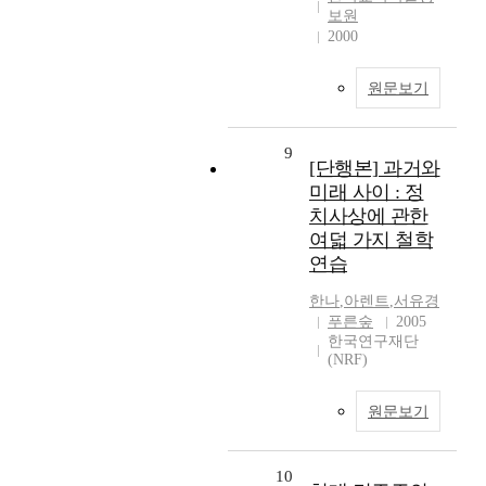
보원
2000
원문보기
9
[단행본] 과거와
미래 사이 : 정
치사상에 관한
여덟 가지 철학
연습
한나
,
아렌트
,
서유경
푸른숲
2005
한국연구재단
(NRF)
원문보기
10