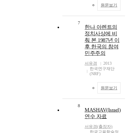
원문보기
7
한나 아렌트의
정치사상에 비
춰 본 1987년 이
후 한국의 참여
민주주의
서유경
2013
한국연구재단
(NRF)
원문보기
8
MASHAV(Israel)
연수 자료
서유경(출장자)
한국교육학술정