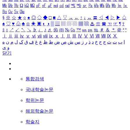
㎒
㎓
㎔
Ω
㏀
㏁
㎊
㎋
㎌
㏖
㏅
㎭
㎮
㎯
㏛
㎩
㎪
㎫
㎬
㏝
㏐
㏓
㏃
㏉
㏜
㏆
§
※
☆
★
○
●
◎
◇
◆
□
■
△
▽
→
←
↑
↓
↔
〓
◁
◀
▷
▶
♤
♠
♡
♥
♧
♣
⊙
◈
▣
◐
◑
▒
▤
▥
▨
▧
▦
▩
♨
☏
☎
☜
☞
¶
†
‡
↕
↗
↙
↖
↘
♭
♩
♪
♬
㉿
㈜
№
㏇
™
㏂
㏘
℡
＃
＆
＊
＠
ª
º
ⅰ
ⅱ
ⅲ
ⅳ
ⅴ
ⅵ
ⅶ
ⅷ
ⅸ
ⅹ
Ⅰ
Ⅱ
Ⅲ
Ⅳ
Ⅴ
Ⅵ
Ⅶ
Ⅷ
Ⅸ
Ⅹ
ا
ب
ت
ث
ج
ح
خ
د
ذ
ر
ز
س
ش
ص
ض
ط
ظ
ع
غ
ف
ق
ک
ل
م
ن
ه
و
ی
닫기
통합검색
국내학술논문
학위논문
해외학술논문
학술지