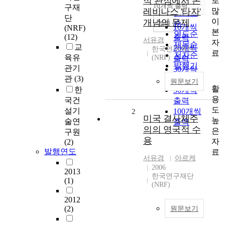
적 관점에서 본
로
순
10개씩 출력
구재
내림차순
많
레비나스 '타자'
인기도
단
이
개념의 문제
순
조회
10개씩
(NRF)
본
연도순
(12)
출력
서유경
자
제목순
교
20개씩
한국연구재단
료
저자순
육유
(NRF)
출력
발행기
관기
30개씩
관순
관
(3)
출력
원문보기
활
한
50개씩
용
국건
출력
도
설기
100개씩
2
미국 결사체주
높
술연
출력
의의 영국적 수
은
구원
용
자
(2)
발행연도
료
서유경
아르케
2006
2013
한국연구재단
(1)
(NRF)
2012
(2)
원문보기