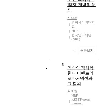
'타자' 개념의 문
제
서유경
경희사이버대학
교
2007
한국연구재단
(NRF)
원문보기
5
약속의 정치학:
한나 아렌트의
로마커넥션과
그 함의
서유경
NRF
KRM(Korean
Research