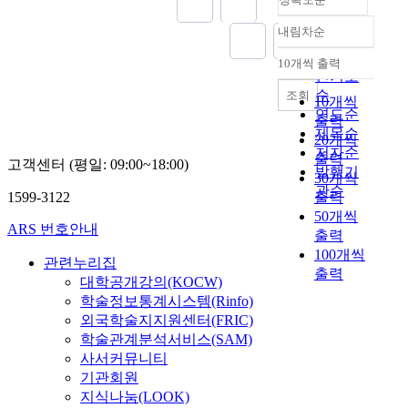
내림차순
정확도
순
10개씩 출력
내림차순
인기도
순
조회
10개씩
연도순
출력
제목순
20개씩
저자순
출력
고객센터 (평일: 09:00~18:00)
발행기
30개씩
관순
1599-3122
출력
50개씩
ARS 번호안내
출력
100개씩
관련누리집
출력
대학공개강의(KOCW)
학술정보통계시스템(Rinfo)
외국학술지지원센터(FRIC)
학술관계분석서비스(SAM)
사서커뮤니티
기관회원
지식나눔(LOOK)