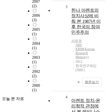
2007
(2)
3
한나 아렌트의
2006
정치사상에 비
(3)
춰 본 1987년 이
후 한국의 참여
2005
민주주의
(1)
서유경
2004
NRF
(1)
KRM(Korean
Research
2003
Memory)
(1)
2012
한국연구재단
(NRF)
2002
(2)
원문보기
2000
(1)
4
오늘 본 자료
아렌트 정치-윤
리학적 관점에
서 본 레비나스