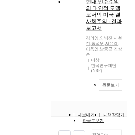
현대 민주주의
의 대안적 모델
로서의 미국 결
사체주의 : 결과
보고서
김의영
,
안병진
,
서현
진
,
송석원
,
서유경
,
이옥연
,
남궁곤
,
가상
준
미상
한국연구재단
(NRF)
원문보기
내보내기
내책장담기
한글로보기
정확도순