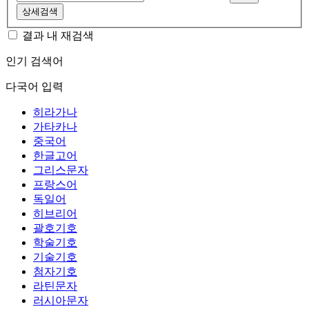
상세검색
결과 내 재검색
인기 검색어
다국어 입력
히라가나
가타카나
중국어
한글고어
그리스문자
프랑스어
독일어
히브리어
괄호기호
학술기호
기술기호
첨자기호
라틴문자
러시아문자