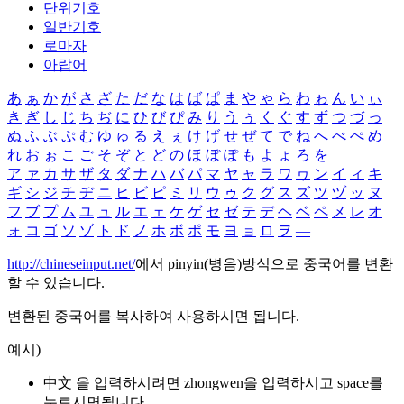
단위기호
일반기호
로마자
아랍어
あ
ぁ
か
が
さ
ざ
た
だ
な
は
ば
ぱ
ま
や
ゃ
ら
わ
ゎ
ん
い
ぃ
き
ぎ
し
じ
ち
ぢ
に
ひ
び
ぴ
み
り
う
ぅ
く
ぐ
す
ず
つ
づ
っ
ぬ
ふ
ぶ
ぷ
む
ゆ
ゅ
る
え
ぇ
け
げ
せ
ぜ
て
で
ね
へ
べ
ぺ
め
れ
お
ぉ
こ
ご
そ
ぞ
と
ど
の
ほ
ぼ
ぽ
も
よ
ょ
ろ
を
ア
ァ
カ
サ
ザ
タ
ダ
ナ
ハ
バ
パ
マ
ヤ
ャ
ラ
ワ
ヮ
ン
イ
ィ
キ
ギ
シ
ジ
チ
ヂ
ニ
ヒ
ビ
ピ
ミ
リ
ウ
ゥ
ク
グ
ス
ズ
ツ
ヅ
ッ
ヌ
フ
ブ
プ
ム
ユ
ュ
ル
エ
ェ
ケ
ゲ
セ
ゼ
テ
デ
ヘ
ベ
ペ
メ
レ
オ
ォ
コ
ゴ
ソ
ゾ
ト
ド
ノ
ホ
ボ
ポ
モ
ヨ
ョ
ロ
ヲ
―
http://chineseinput.net/
에서 pinyin(병음)방식으로 중국어를 변환
할 수 있습니다.
변환된 중국어를 복사하여 사용하시면 됩니다.
예시)
中文 을 입력하시려면
zhongwen
을 입력하시고 space를
누르시면됩니다.