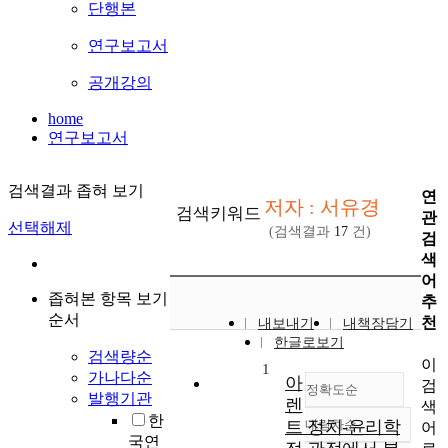
단행본
연구보고서
공개강의
home
연구보고서
검색결과 좁혀 보기
연
저자 : 서유경
검색키워드
관
선택해제
(검색결과
17
건)
검
색
어
좁혀본 항목 보기
추
순서
천
내보내기
내책장담기
한글로보기
검색량순
이
1
가나다순
아
검
정확도순
발행기관
렌
색
한
트 정치-윤리학
내림차순
어
정확도
국연