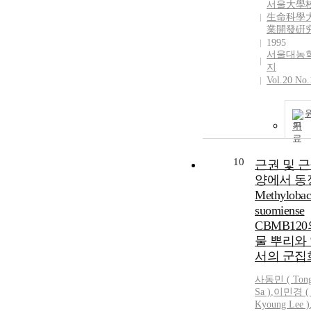
서울大學校
生命科學大
業開發硏
1995
서울대농
지
Vol.20 No.
기
10
근권 및 
양에서 동
Methylobac
suomiense
CBMB120
물 뿌리와
서의 군집
사동민
( Ton
Sa )
,
이민경 ( 
Kyoung Lee )