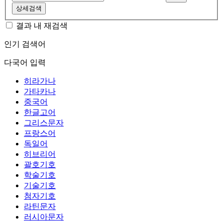
상세검색
결과 내 재검색
인기 검색어
다국어 입력
히라가나
가타카나
중국어
한글고어
그리스문자
프랑스어
독일어
히브리어
괄호기호
학술기호
기술기호
첨자기호
라틴문자
러시아문자