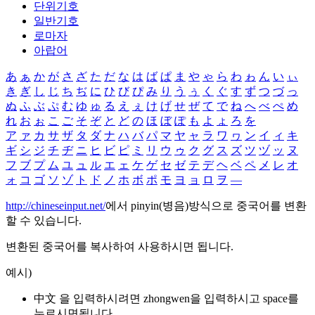
단위기호
일반기호
로마자
아랍어
あ
ぁ
か
が
さ
ざ
た
だ
な
は
ば
ぱ
ま
や
ゃ
ら
わ
ゎ
ん
い
ぃ
き
ぎ
し
じ
ち
ぢ
に
ひ
び
ぴ
み
り
う
ぅ
く
ぐ
す
ず
つ
づ
っ
ぬ
ふ
ぶ
ぷ
む
ゆ
ゅ
る
え
ぇ
け
げ
せ
ぜ
て
で
ね
へ
べ
ぺ
め
れ
お
ぉ
こ
ご
そ
ぞ
と
ど
の
ほ
ぼ
ぽ
も
よ
ょ
ろ
を
ア
ァ
カ
サ
ザ
タ
ダ
ナ
ハ
バ
パ
マ
ヤ
ャ
ラ
ワ
ヮ
ン
イ
ィ
キ
ギ
シ
ジ
チ
ヂ
ニ
ヒ
ビ
ピ
ミ
リ
ウ
ゥ
ク
グ
ス
ズ
ツ
ヅ
ッ
ヌ
フ
ブ
プ
ム
ユ
ュ
ル
エ
ェ
ケ
ゲ
セ
ゼ
テ
デ
ヘ
ベ
ペ
メ
レ
オ
ォ
コ
ゴ
ソ
ゾ
ト
ド
ノ
ホ
ボ
ポ
モ
ヨ
ョ
ロ
ヲ
―
http://chineseinput.net/
에서 pinyin(병음)방식으로 중국어를 변환
할 수 있습니다.
변환된 중국어를 복사하여 사용하시면 됩니다.
예시)
中文 을 입력하시려면
zhongwen
을 입력하시고 space를
누르시면됩니다.