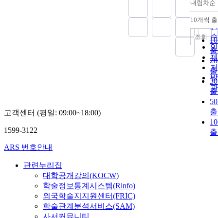
내림차순
정
순
10개씩 
내
인
순
조회
1
연
출
제
2
저
출
발
3
관
출
5
출
고객센터 (평일: 09:00~18:00)
1
1599-3122
출
ARS 번호안내
관련누리집
대학공개강의(KOCW)
학술정보통계시스템(Rinfo)
외국학술지지원센터(FRIC)
학술관계분석서비스(SAM)
사서커뮤니티