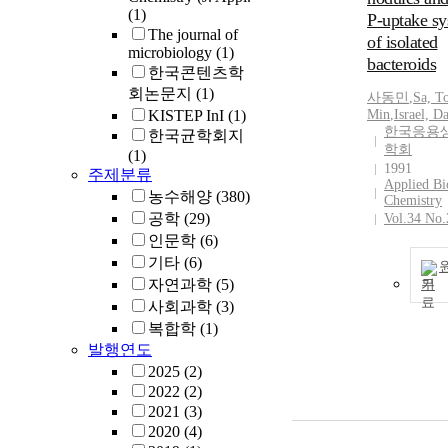
(1)
P-uptake s
The journal of
of isolated
microbiology
(1)
bacteroids
한국콘텐츠학
회논문지
(1)
사동민
,
Sa, T
KISTEP InI
(1)
Min
,
Israel, D
한국응용
한국균학회지
학회
(1)
1991
주제분류
Applied Bi
농수해양
(380)
Chemistry
공학
(29)
Vol.34 No.
인문학
(6)
기타
(6)
자연과학
(5)
기
사회과학
(3)
복합학
(1)
발행연도
2025
(2)
2022
(2)
2021
(3)
2020
(4)