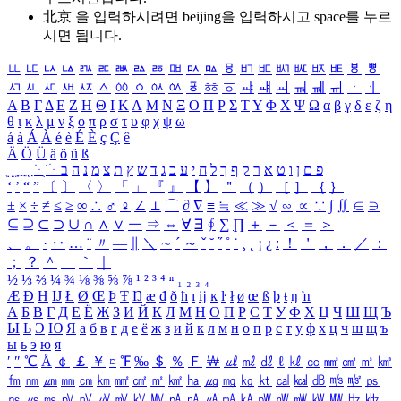
北京 을 입력하시려면
beijing
을 입력하시고 space를 누르
시면 됩니다.
ㅥ
ㅦ
ㅧ
ㅨ
ㅩ
ㅪ
ㅫ
ㅬ
ㅭ
ㅮ
ㅯ
ㅰ
ㅱ
ㅲ
ㅳ
ㅴ
ㅵ
ㅶ
ㅷ
ㅸ
ㅹ
ㅺ
ㅻ
ㅼ
ㅽ
ㅾ
ㅿ
ㆀ
ㆁ
ㆂ
ㆃ
ㆄ
ㆅ
ㆆ
ㆇ
ㆈ
ㆉ
ㆊ
ㆋ
ㆌ
ㆍ
ㆎ
Α
Β
Γ
Δ
Ε
Ζ
Η
Θ
Ι
Κ
Λ
Μ
Ν
Ξ
Ο
Π
Ρ
Σ
Τ
Υ
Φ
Χ
Ψ
Ω
α
β
γ
δ
ε
ζ
η
θ
ι
κ
λ
μ
ν
ξ
ο
π
ρ
σ
τ
υ
φ
χ
ψ
ω
á
à
Á
À
é
è
É
È
ç
Ç
ê
Ä
Ö
Ü
ä
ö
ü
ß
ְ
ֳ
ֲ
ֱ
ָ
ַ
ֵ
ֶ
ִ
ֹ
ּ
ֻ
ׂ
ׁ
ּ
ב
ה
נ
מ
צ
ת
ץ
ש
ד
ג
כ
ע
י
ח
ל
ך
ף
ק
ר
א
ט
ו
ן
ם
פ
‘
’
“
”
〔
〕
〈
〉
「
」
『
』
【
】
＂
（
）
［
］
｛
｝
±
×
÷
≠
≤
≥
∞
∴
♂
♀
∠
⊥
⌒
∂
∇
≡
≒
≪
≫
√
∽
∝
∵
∫
∬
∈
∋
⊆
⊇
⊂
⊃
∪
∩
∧
∨
￢
⇒
⇔
∀
∃
∮
∑
∏
＋
－
＜
＝
＞
、
。
·
‥
…
¨
〃
―
∥
＼
∼
´
～
ˇ
˘
˝
˚
˙
¸
˛
¡
¿
ː
！
＇
，
．
／
：
；
？
＾
＿
｀
｜
½
⅓
⅔
¼
¾
⅛
⅜
⅝
⅞
¹
²
³
⁴
ⁿ
₁
₂
₃
₄
Æ
Ð
Ħ
Ĳ
Ł
Ø
Œ
Þ
Ŧ
Ŋ
æ
đ
ð
ħ
ı
ĳ
ĸ
ŀ
ł
ø
œ
ß
þ
ŧ
ŋ
ŉ
А
Б
В
Г
Д
Е
Ё
Ж
З
И
Й
К
Л
М
Н
О
П
Р
С
Т
У
Ф
Х
Ц
Ч
Ш
Щ
Ъ
Ы
Ь
Э
Ю
Я
а
б
в
г
д
е
ё
ж
з
и
й
к
л
м
н
о
п
р
с
т
у
ф
х
ц
ч
ш
щ
ъ
ы
ь
э
ю
я
′
″
℃
Å
￠
￡
￥
¤
℉
‰
＄
％
Ｆ
￦
㎕
㎖
㎗
ℓ
㎘
㏄
㎣
㎤
㎥
㎦
㎙
㎚
㎛
㎜
㎝
㎞
㎟
㎠
㎡
㎢
㏊
㎍
㎎
㎏
㏏
㎈
㎉
㏈
㎧
㎨
㎰
㎱
㎲
㎳
㎴
㎵
㎶
㎷
㎸
㎹
㎀
㎁
㎂
㎃
㎄
㎺
㎻
㎽
㎾
㎿
㎐
㎑