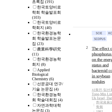
초록집
(191)
한국토양비료
학회 학술발표회
(103)
한국토양비료
학회지
(40)
한국환경농학
회 학술발표논문
집
(23)
2
The effect o
農業科學硏究
phosphorus 
(11)
한국환경농학
on the ener
회지
(8)
status and
Applied
bacteroid c
Biological
in soybean
Chemistry
(6)
nodules
선문공대 연구/
기술 논문집
(4)
사동민
,
임선
Tong-Min
,
Lim
한국환경농학
Uk
,
Israel, Da
회 학술대회집
(4)
한국응용
자연과학대학
학회
논문집
(3)
1992