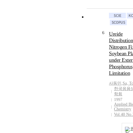
6
Ureide
Distribution
Nitrogen Fi
Soybean Pl
under Exter
Phosphorus
Limitation
사동민
,
Sa, T
한국응용
학회
1997
Applied Bi
Chemistry
Vol.40 No.