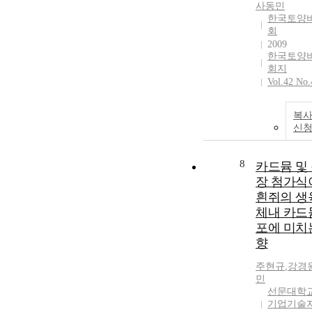
사동민
한국토양
회
2009
한국토양
회지
Vol.42 No.
복사
신
8
카드뮴 및
장 첨가식
흰쥐의 생
체내 카드
포에 미치
향
주현규
,
강경
민
선문대학
기업기술