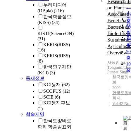
1
순
Research T
10개씩 
내
누리미디어
인
on Plant
(DBpia)
(216)
순
조회
Associated
1
한국학술정보
연
Beneficial
출
(KISS)
(34)
제
Bacteria as
2
저
Biofertilizer
출
KISTI(ScienceON)
발
(31)
Sustainable
3
관
KERIS(RISS)
출
Agriculture
(16)
5
Overview
KERIS(RISS)
출
(8)
사동민
,
Sa,
1
한국연구재단
Tongmin
,
Cha
출
Puneet Singh
(KCI)
(3)
한국토양
등재정보
회
KCI등재
(62)
2009
SCOPUS
(12)
한국토양
SCIE
(6)
회지
KCI등재후보
Vol.42 No
(1)
학술지명
한국토양비료
기
학회 학술발표회