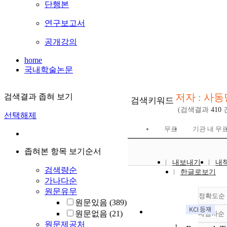
단행본
연구보고서
공개강의
home
국내학술논문
저자 : 사동
검색결과 좁혀 보기
검색키워드
(검색결과
410
선택해제
무료
기관 내 무
좁혀본 항목 보기순서
내보내기
내
검색량순
한글로보기
가나다순
원문유무
정확도순
원문있음
(389)
원문없음
(21)
내림차순
정
원문제공처