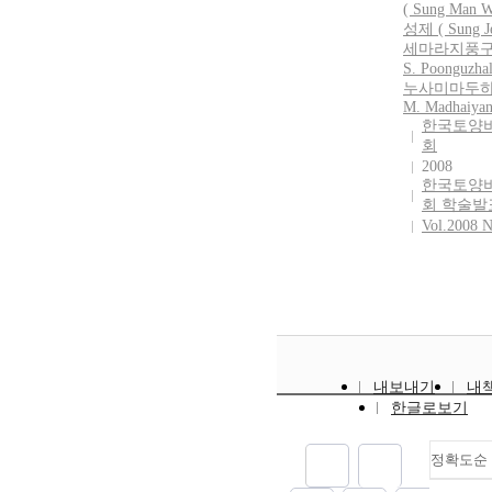
( Sung Man W
성제 ( Sung Je
세마라지풍구
S. Poonguzhal
누사미마두하
M. Madhaiyan
한국토양
회
2008
한국토양
회 학술발
Vol.2008 N
내보내기
내
한글로보기
정확도순