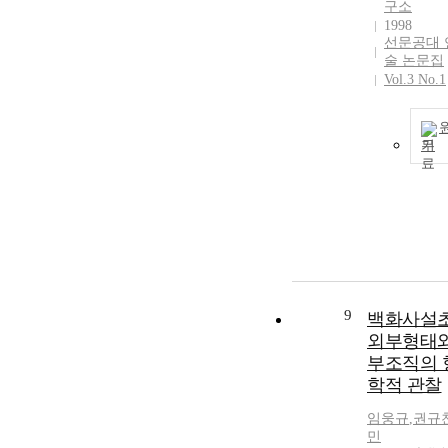
구소
1998
선문공대 
술 논문집
Vol.3 No.1
기
9
백화사설
외부형태와
부조직의 
학적 관찰
임웅규
,
권규
민