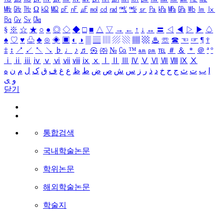
㎒
㎓
㎔
Ω
㏀
㏁
㎊
㎋
㎌
㏖
㏅
㎭
㎮
㎯
㏛
㎩
㎪
㎫
㎬
㏝
㏐
㏓
㏃
㏉
㏜
㏆
§
※
☆
★
○
●
◎
◇
◆
□
■
△
▽
→
←
↑
↓
↔
〓
◁
◀
▷
▶
♤
♠
♡
♥
♧
♣
⊙
◈
▣
◐
◑
▒
▤
▥
▨
▧
▦
▩
♨
☏
☎
☜
☞
¶
†
‡
↕
↗
↙
↖
↘
♭
♩
♪
♬
㉿
㈜
№
㏇
™
㏂
㏘
℡
＃
＆
＊
＠
ª
º
ⅰ
ⅱ
ⅲ
ⅳ
ⅴ
ⅵ
ⅶ
ⅷ
ⅸ
ⅹ
Ⅰ
Ⅱ
Ⅲ
Ⅳ
Ⅴ
Ⅵ
Ⅶ
Ⅷ
Ⅸ
Ⅹ
ا
ب
ت
ث
ج
ح
خ
د
ذ
ر
ز
س
ش
ص
ض
ط
ظ
ع
غ
ف
ق
ک
ل
م
ن
ه
و
ی
닫기
통합검색
국내학술논문
학위논문
해외학술논문
학술지