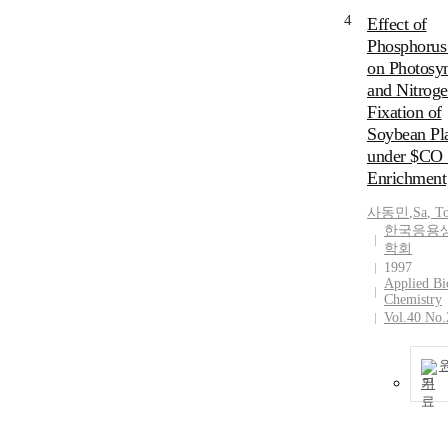
4
Effect of
Phosphorus 
on Photosyn
and Nitrog
Fixation of
Soybean Pl
under $CO
Enrichment
사동민
,
Sa
,
T
한국응용
학회
1997
Applied Bi
Chemistry
Vol.40 No.
기