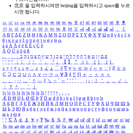
北京 을 입력하시려면
beijing
을 입력하시고 space를 누르
시면 됩니다.
ㅥ
ㅦ
ㅧ
ㅨ
ㅩ
ㅪ
ㅫ
ㅬ
ㅭ
ㅮ
ㅯ
ㅰ
ㅱ
ㅲ
ㅳ
ㅴ
ㅵ
ㅶ
ㅷ
ㅸ
ㅹ
ㅺ
ㅻ
ㅼ
ㅽ
ㅾ
ㅿ
ㆀ
ㆁ
ㆂ
ㆃ
ㆄ
ㆅ
ㆆ
ㆇ
ㆈ
ㆉ
ㆊ
ㆋ
ㆌ
ㆍ
ㆎ
Α
Β
Γ
Δ
Ε
Ζ
Η
Θ
Ι
Κ
Λ
Μ
Ν
Ξ
Ο
Π
Ρ
Σ
Τ
Υ
Φ
Χ
Ψ
Ω
α
β
γ
δ
ε
ζ
η
θ
ι
κ
λ
μ
ν
ξ
ο
π
ρ
σ
τ
υ
φ
χ
ψ
ω
á
à
Á
À
é
è
É
È
ç
Ç
ê
Ä
Ö
Ü
ä
ö
ü
ß
ְ
ֳ
ֲ
ֱ
ָ
ַ
ֵ
ֶ
ִ
ֹ
ּ
ֻ
ׂ
ׁ
ּ
ב
ה
נ
מ
צ
ת
ץ
ש
ד
ג
כ
ע
י
ח
ל
ך
ף
ק
ר
א
ט
ו
ן
ם
פ
‘
’
“
”
〔
〕
〈
〉
「
」
『
』
【
】
＂
（
）
［
］
｛
｝
±
×
÷
≠
≤
≥
∞
∴
♂
♀
∠
⊥
⌒
∂
∇
≡
≒
≪
≫
√
∽
∝
∵
∫
∬
∈
∋
⊆
⊇
⊂
⊃
∪
∩
∧
∨
￢
⇒
⇔
∀
∃
∮
∑
∏
＋
－
＜
＝
＞
、
。
·
‥
…
¨
〃
―
∥
＼
∼
´
～
ˇ
˘
˝
˚
˙
¸
˛
¡
¿
ː
！
＇
，
．
／
：
；
？
＾
＿
｀
｜
½
⅓
⅔
¼
¾
⅛
⅜
⅝
⅞
¹
²
³
⁴
ⁿ
₁
₂
₃
₄
Æ
Ð
Ħ
Ĳ
Ł
Ø
Œ
Þ
Ŧ
Ŋ
æ
đ
ð
ħ
ı
ĳ
ĸ
ŀ
ł
ø
œ
ß
þ
ŧ
ŋ
ŉ
А
Б
В
Г
Д
Е
Ё
Ж
З
И
Й
К
Л
М
Н
О
П
Р
С
Т
У
Ф
Х
Ц
Ч
Ш
Щ
Ъ
Ы
Ь
Э
Ю
Я
а
б
в
г
д
е
ё
ж
з
и
й
к
л
м
н
о
п
р
с
т
у
ф
х
ц
ч
ш
щ
ъ
ы
ь
э
ю
я
′
″
℃
Å
￠
￡
￥
¤
℉
‰
＄
％
Ｆ
￦
㎕
㎖
㎗
ℓ
㎘
㏄
㎣
㎤
㎥
㎦
㎙
㎚
㎛
㎜
㎝
㎞
㎟
㎠
㎡
㎢
㏊
㎍
㎎
㎏
㏏
㎈
㎉
㏈
㎧
㎨
㎰
㎱
㎲
㎳
㎴
㎵
㎶
㎷
㎸
㎹
㎀
㎁
㎂
㎃
㎄
㎺
㎻
㎽
㎾
㎿
㎐
㎑