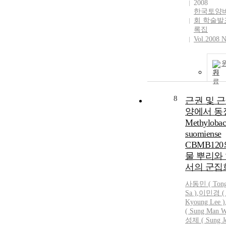
2008
한국토양
회 학술발
록집
Vol.2008 N
기
8
근권 및 
양에서 동
Methylobac
suomiense
CBMB120
물 뿌리와
서의 군집
사동민
(
Ton
Sa
)
,
이민경 
Kyoung Lee )
( Sung Man W
성제 ( Sung Je