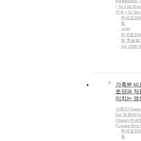
Poonguzhali )
( Su Lim Kwa
인수 ( In Soo
한국토양
회
2008
한국토양
회 학술발
Vol.2008 N
7
가축분 비
토양과 작
미치는 영
사동민
(
Tong
-
Sa
)
,
정종배(Jon
Chung)
,
한광
(Gwang-Hyu 
한국토양
회