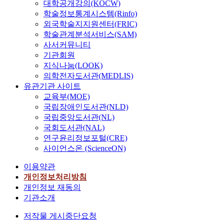
대학공개강의(KOCW)
학술정보통계시스템(Rinfo)
외국학술지지원센터(FRIC)
학술관계분석서비스(SAM)
사서커뮤니티
기관회원
지식나눔(LOOK)
의학전자도서관(MEDLIS)
유관기관 사이트
교육부(MOE)
국립장애인도서관(NLD)
국립중앙도서관(NL)
국회도서관(NAL)
연구윤리정보포털(CRE)
사이언스온 (ScienceON)
이용약관
개인정보처리방침
개인정보 재동의
기관소개
저작물 게시중단요청