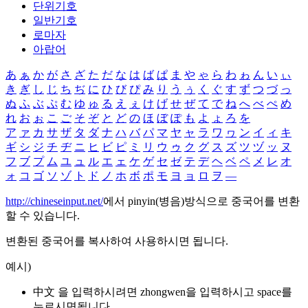
단위기호
일반기호
로마자
아랍어
あ
ぁ
か
が
さ
ざ
た
だ
な
は
ば
ぱ
ま
や
ゃ
ら
わ
ゎ
ん
い
ぃ
き
ぎ
し
じ
ち
ぢ
に
ひ
び
ぴ
み
り
う
ぅ
く
ぐ
す
ず
つ
づ
っ
ぬ
ふ
ぶ
ぷ
む
ゆ
ゅ
る
え
ぇ
け
げ
せ
ぜ
て
で
ね
へ
べ
ぺ
め
れ
お
ぉ
こ
ご
そ
ぞ
と
ど
の
ほ
ぼ
ぽ
も
よ
ょ
ろ
を
ア
ァ
カ
サ
ザ
タ
ダ
ナ
ハ
バ
パ
マ
ヤ
ャ
ラ
ワ
ヮ
ン
イ
ィ
キ
ギ
シ
ジ
チ
ヂ
ニ
ヒ
ビ
ピ
ミ
リ
ウ
ゥ
ク
グ
ス
ズ
ツ
ヅ
ッ
ヌ
フ
ブ
プ
ム
ユ
ュ
ル
エ
ェ
ケ
ゲ
セ
ゼ
テ
デ
ヘ
ベ
ペ
メ
レ
オ
ォ
コ
ゴ
ソ
ゾ
ト
ド
ノ
ホ
ボ
ポ
モ
ヨ
ョ
ロ
ヲ
―
http://chineseinput.net/
에서 pinyin(병음)방식으로 중국어를 변환
할 수 있습니다.
변환된 중국어를 복사하여 사용하시면 됩니다.
예시)
中文 을 입력하시려면
zhongwen
을 입력하시고 space를
누르시면됩니다.