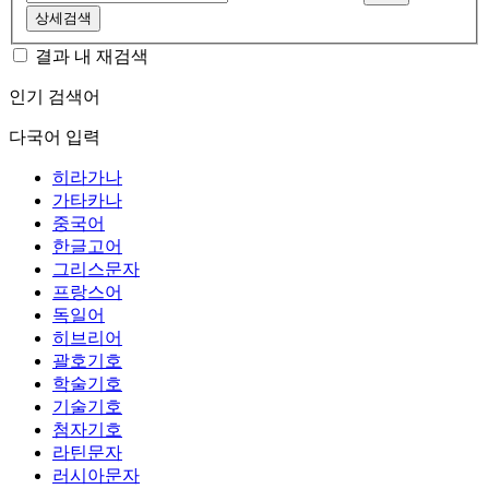
상세검색
결과 내 재검색
인기 검색어
다국어 입력
히라가나
가타카나
중국어
한글고어
그리스문자
프랑스어
독일어
히브리어
괄호기호
학술기호
기술기호
첨자기호
라틴문자
러시아문자