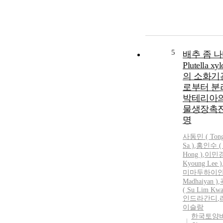
5
배추 좀 
Plutella xyl
의 소화기
로부터 분
박테리아의
물생장촉진
명
사동민
(
Ton
Sa
)
,
홍인수 ( 
Hong )
,
이민경
Kyoung Lee )
미마두하이안 
Madhaiyan )
,
( Su Lim Kwa
인드라간디
,
이슬람
한국토양