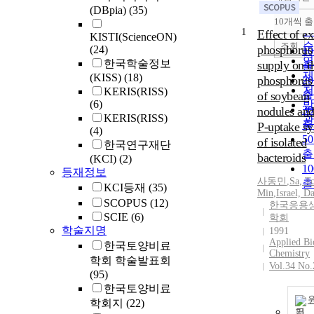
정
(DBpia)
(35)
순
10개씩 
내
인
1
Effect of ex
KISTI(ScienceON)
순
조회
phosphorus
(24)
1
연
한국학술정보
supply on t
출
제
(KISS)
(18)
phosphorus 
2
저
KERIS(RISS)
of soybean
출
(6)
발
3
nodules and
KERIS(RISS)
관
출
P-uptake s
(4)
5
of isolated
한국연구재단
출
bacteroids
(KCI)
(2)
1
등재정보
사동민
,
Sa
,
T
출
KCI등재
(35)
Min
,
Israel, D
SCOPUS
(12)
한국응용
SCIE
(6)
학회
학술지명
1991
Applied Bi
한국토양비료
Chemistry
학회 학술발표회
Vol.34 No.
(95)
한국토양비료
학회지
(22)
기