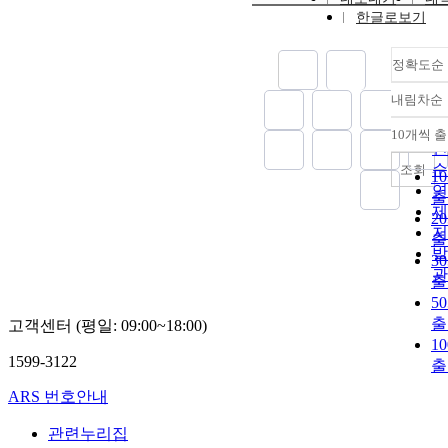
한글로보기
정확도순
내림차순
정
순
10개씩 
내
인
순
조회
1
연
출
제
2
저
출
발
3
관
출
5
출
고객센터 (평일: 09:00~18:00)
1
1599-3122
출
ARS 번호안내
관련누리집