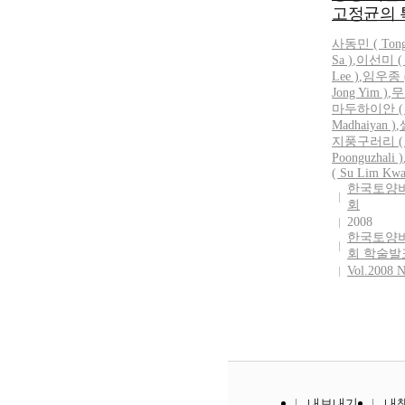
고정균의 
사동민
(
Ton
Sa
)
,
이선미 ( 
Lee )
,
임우종 (
Jong Yim )
,
무
마두하이안 ( 
Madhaiyan )
,
지풍구러리 ( 
Poonguzhali )
( Su Lim Kwa
한국토양
회
2008
한국토양
회 학술발
Vol.2008 N
내보내기
내