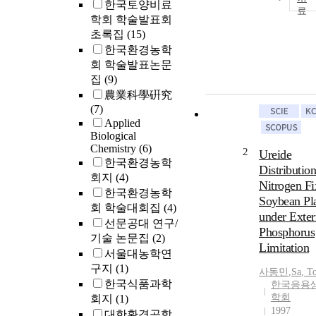
한국토양비료
학회 학술발표회
초록집
(15)
한국환경농학
회 학술발표논문
집
(9)
農業科學硏究
(7)
Applied
Biological
Chemistry
(6)
2
Ureide
한국환경농학
Distribution
회지
(4)
Nitrogen Fi
한국환경농학
Soybean Pl
회 학술대회집
(4)
under Exter
선문공대 연구/
Phosphorus
기술 논문집
(2)
Limitation
서울대농학연
구지
(1)
사동민
,
Sa
,
T
한국식품과학
한국응용
학회
회지
(1)
1997
대한환경공학