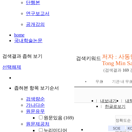
단행본
연구보고서
공개강의
home
국내학술논문
저자 : 사동
검색결과 좁혀 보기
검색키워드
Tong Min Sa
선택해제
(검색결과
169
무료
기관 내 무
좁혀본 항목 보기순서
검색량순
내보내기
내
가나다순
한글로보기
원문유무
원문있음
(169)
정확도순
원문제공처
누리미디어
내림차순