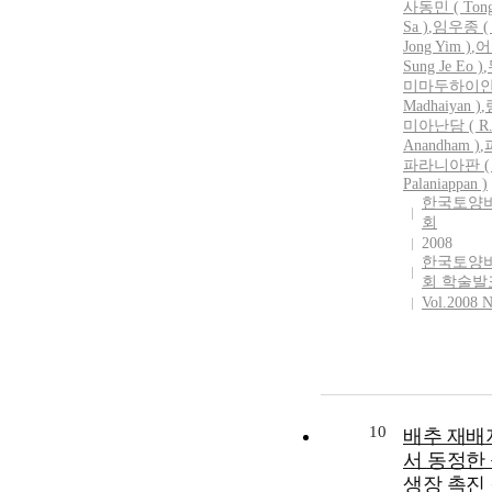
사동민
(
Ton
Sa
)
,
임우종 ( 
Jong Yim )
,
어
Sung Je Eo )
,
미마두하이안 
Madhaiyan )
,
미아난담 ( R
Anandham )
,
파라니아판 ( 
Palaniappan )
한국토양
회
2008
한국토양
회 학술발
Vol.2008 N
10
배추 재배
서 동정한
생장 촉진