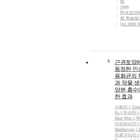
회
2008
한국토양
회 학술발
Vol.2008 N
6
근권토양
동정한 인
용화균의 
과 작물 생
양분 흡수
한 효과
사동민
(
Ton
Sa
)
,
우성만 ( 
Man Woo )
,
마두하이안 ( 
Madhaiyan )
,
지풍구러리 ( 