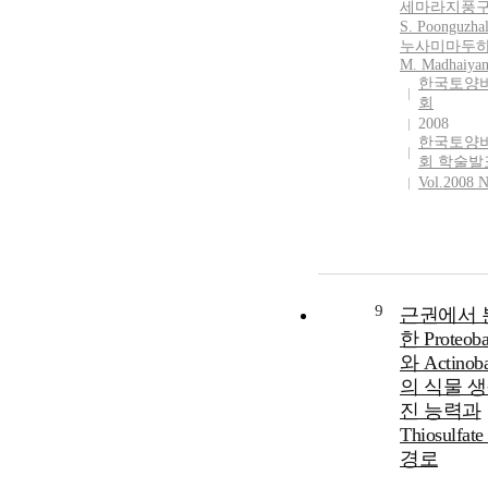
세마라지풍구
S. Poonguzhal
누사미마두하
M. Madhaiyan
한국토양
회
2008
한국토양
회 학술발
Vol.2008 N
9
근권에서 
한 Proteoba
와 Actinoba
의 식물 생
진 능력과
Thiosulfa
경로