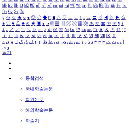
㎒
㎓
㎔
Ω
㏀
㏁
㎊
㎋
㎌
㏖
㏅
㎭
㎮
㎯
㏛
㎩
㎪
㎫
㎬
㏝
㏐
㏓
㏃
㏉
㏜
㏆
§
※
☆
★
○
●
◎
◇
◆
□
■
△
▽
→
←
↑
↓
↔
〓
◁
◀
▷
▶
♤
♠
♡
♥
♧
♣
⊙
◈
▣
◐
◑
▒
▤
▥
▨
▧
▦
▩
♨
☏
☎
☜
☞
¶
†
‡
↕
↗
↙
↖
↘
♭
♩
♪
♬
㉿
㈜
№
㏇
™
㏂
㏘
℡
＃
＆
＊
＠
ª
º
ⅰ
ⅱ
ⅲ
ⅳ
ⅴ
ⅵ
ⅶ
ⅷ
ⅸ
ⅹ
Ⅰ
Ⅱ
Ⅲ
Ⅳ
Ⅴ
Ⅵ
Ⅶ
Ⅷ
Ⅸ
Ⅹ
ا
ب
ت
ث
ج
ح
خ
د
ذ
ر
ز
س
ش
ص
ض
ط
ظ
ع
غ
ف
ق
ک
ل
م
ن
ه
و
ی
닫기
통합검색
국내학술논문
학위논문
해외학술논문
학술지