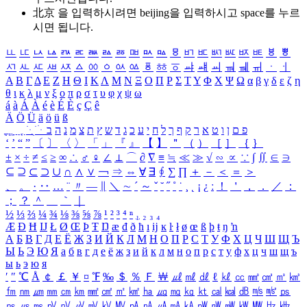
北京 을 입력하시려면
beijing
을 입력하시고 space를 누르
시면 됩니다.
ㅥ
ㅦ
ㅧ
ㅨ
ㅩ
ㅪ
ㅫ
ㅬ
ㅭ
ㅮ
ㅯ
ㅰ
ㅱ
ㅲ
ㅳ
ㅴ
ㅵ
ㅶ
ㅷ
ㅸ
ㅹ
ㅺ
ㅻ
ㅼ
ㅽ
ㅾ
ㅿ
ㆀ
ㆁ
ㆂ
ㆃ
ㆄ
ㆅ
ㆆ
ㆇ
ㆈ
ㆉ
ㆊ
ㆋ
ㆌ
ㆍ
ㆎ
Α
Β
Γ
Δ
Ε
Ζ
Η
Θ
Ι
Κ
Λ
Μ
Ν
Ξ
Ο
Π
Ρ
Σ
Τ
Υ
Φ
Χ
Ψ
Ω
α
β
γ
δ
ε
ζ
η
θ
ι
κ
λ
μ
ν
ξ
ο
π
ρ
σ
τ
υ
φ
χ
ψ
ω
á
à
Á
À
é
è
É
È
ç
Ç
ê
Ä
Ö
Ü
ä
ö
ü
ß
ְ
ֳ
ֲ
ֱ
ָ
ַ
ֵ
ֶ
ִ
ֹ
ּ
ֻ
ׂ
ׁ
ּ
ב
ה
נ
מ
צ
ת
ץ
ש
ד
ג
כ
ע
י
ח
ל
ך
ף
ק
ר
א
ט
ו
ן
ם
פ
‘
’
“
”
〔
〕
〈
〉
「
」
『
』
【
】
＂
（
）
［
］
｛
｝
±
×
÷
≠
≤
≥
∞
∴
♂
♀
∠
⊥
⌒
∂
∇
≡
≒
≪
≫
√
∽
∝
∵
∫
∬
∈
∋
⊆
⊇
⊂
⊃
∪
∩
∧
∨
￢
⇒
⇔
∀
∃
∮
∑
∏
＋
－
＜
＝
＞
、
。
·
‥
…
¨
〃
―
∥
＼
∼
´
～
ˇ
˘
˝
˚
˙
¸
˛
¡
¿
ː
！
＇
，
．
／
：
；
？
＾
＿
｀
｜
½
⅓
⅔
¼
¾
⅛
⅜
⅝
⅞
¹
²
³
⁴
ⁿ
₁
₂
₃
₄
Æ
Ð
Ħ
Ĳ
Ł
Ø
Œ
Þ
Ŧ
Ŋ
æ
đ
ð
ħ
ı
ĳ
ĸ
ŀ
ł
ø
œ
ß
þ
ŧ
ŋ
ŉ
А
Б
В
Г
Д
Е
Ё
Ж
З
И
Й
К
Л
М
Н
О
П
Р
С
Т
У
Ф
Х
Ц
Ч
Ш
Щ
Ъ
Ы
Ь
Э
Ю
Я
а
б
в
г
д
е
ё
ж
з
и
й
к
л
м
н
о
п
р
с
т
у
ф
х
ц
ч
ш
щ
ъ
ы
ь
э
ю
я
′
″
℃
Å
￠
￡
￥
¤
℉
‰
＄
％
Ｆ
￦
㎕
㎖
㎗
ℓ
㎘
㏄
㎣
㎤
㎥
㎦
㎙
㎚
㎛
㎜
㎝
㎞
㎟
㎠
㎡
㎢
㏊
㎍
㎎
㎏
㏏
㎈
㎉
㏈
㎧
㎨
㎰
㎱
㎲
㎳
㎴
㎵
㎶
㎷
㎸
㎹
㎀
㎁
㎂
㎃
㎄
㎺
㎻
㎽
㎾
㎿
㎐
㎑