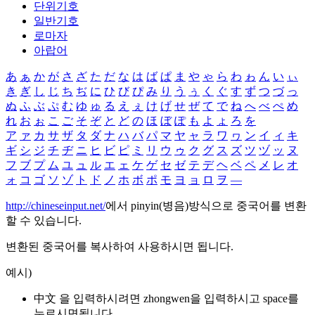
단위기호
일반기호
로마자
아랍어
あ
ぁ
か
が
さ
ざ
た
だ
な
は
ば
ぱ
ま
や
ゃ
ら
わ
ゎ
ん
い
ぃ
き
ぎ
し
じ
ち
ぢ
に
ひ
び
ぴ
み
り
う
ぅ
く
ぐ
す
ず
つ
づ
っ
ぬ
ふ
ぶ
ぷ
む
ゆ
ゅ
る
え
ぇ
け
げ
せ
ぜ
て
で
ね
へ
べ
ぺ
め
れ
お
ぉ
こ
ご
そ
ぞ
と
ど
の
ほ
ぼ
ぽ
も
よ
ょ
ろ
を
ア
ァ
カ
サ
ザ
タ
ダ
ナ
ハ
バ
パ
マ
ヤ
ャ
ラ
ワ
ヮ
ン
イ
ィ
キ
ギ
シ
ジ
チ
ヂ
ニ
ヒ
ビ
ピ
ミ
リ
ウ
ゥ
ク
グ
ス
ズ
ツ
ヅ
ッ
ヌ
フ
ブ
プ
ム
ユ
ュ
ル
エ
ェ
ケ
ゲ
セ
ゼ
テ
デ
ヘ
ベ
ペ
メ
レ
オ
ォ
コ
ゴ
ソ
ゾ
ト
ド
ノ
ホ
ボ
ポ
モ
ヨ
ョ
ロ
ヲ
―
http://chineseinput.net/
에서 pinyin(병음)방식으로 중국어를 변환
할 수 있습니다.
변환된 중국어를 복사하여 사용하시면 됩니다.
예시)
中文 을 입력하시려면
zhongwen
을 입력하시고 space를
누르시면됩니다.