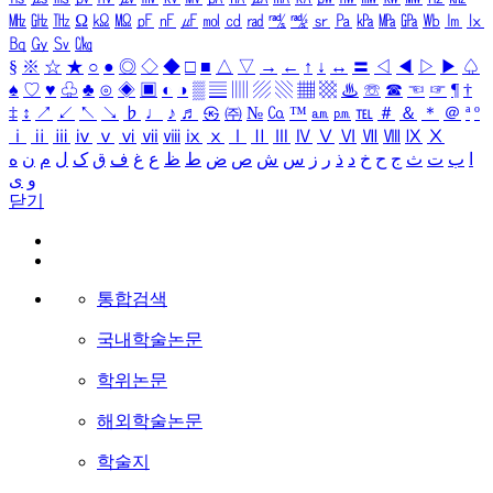
㎒
㎓
㎔
Ω
㏀
㏁
㎊
㎋
㎌
㏖
㏅
㎭
㎮
㎯
㏛
㎩
㎪
㎫
㎬
㏝
㏐
㏓
㏃
㏉
㏜
㏆
§
※
☆
★
○
●
◎
◇
◆
□
■
△
▽
→
←
↑
↓
↔
〓
◁
◀
▷
▶
♤
♠
♡
♥
♧
♣
⊙
◈
▣
◐
◑
▒
▤
▥
▨
▧
▦
▩
♨
☏
☎
☜
☞
¶
†
‡
↕
↗
↙
↖
↘
♭
♩
♪
♬
㉿
㈜
№
㏇
™
㏂
㏘
℡
＃
＆
＊
＠
ª
º
ⅰ
ⅱ
ⅲ
ⅳ
ⅴ
ⅵ
ⅶ
ⅷ
ⅸ
ⅹ
Ⅰ
Ⅱ
Ⅲ
Ⅳ
Ⅴ
Ⅵ
Ⅶ
Ⅷ
Ⅸ
Ⅹ
ا
ب
ت
ث
ج
ح
خ
د
ذ
ر
ز
س
ش
ص
ض
ط
ظ
ع
غ
ف
ق
ک
ل
م
ن
ه
و
ی
닫기
통합검색
국내학술논문
학위논문
해외학술논문
학술지