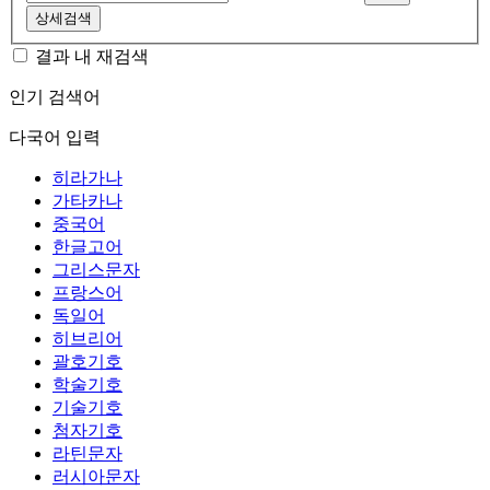
상세검색
결과 내 재검색
인기 검색어
다국어 입력
히라가나
가타카나
중국어
한글고어
그리스문자
프랑스어
독일어
히브리어
괄호기호
학술기호
기술기호
첨자기호
라틴문자
러시아문자