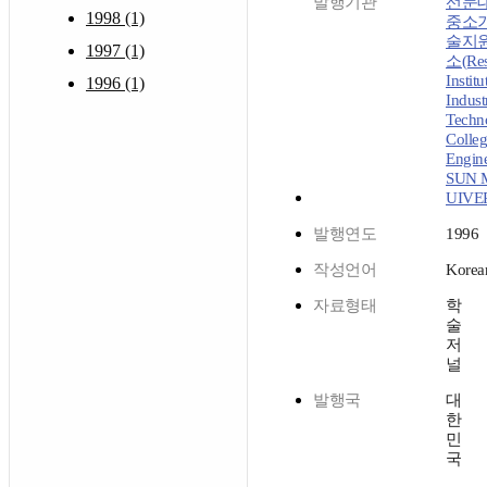
발행기관
선문
1998 (1)
중소
술지
1997 (1)
소(Res
Institu
1996 (1)
Industr
Techn
Colleg
Engine
SUN 
UIVE
발행연도
1996
작성언어
Korea
자료형태
학
술
저
널
발행국
대
한
민
국