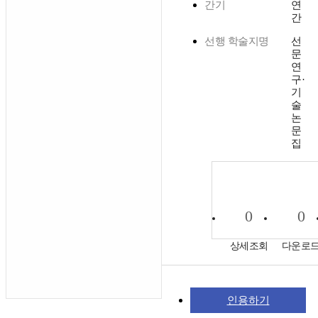
간기
연
간
선행 학술지명
선
문
연
구·
기
술
논
문
집
0
0
상세조회
다운로
인용하기