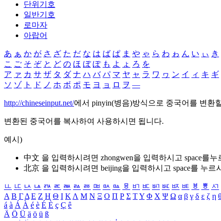
단위기호
일반기호
로마자
아랍어
あ
ぁ
か
が
さ
ざ
た
だ
な
は
ば
ぱ
ま
や
ゃ
ら
わ
ゎ
ん
い
ぃ
き
こ
ご
そ
ぞ
と
ど
の
ほ
ぼ
ぽ
も
よ
ょ
ろ
を
ア
ァ
カ
サ
ザ
タ
ダ
ナ
ハ
バ
パ
マ
ヤ
ャ
ラ
ワ
ヮ
ン
イ
ィ
キ
ギ
ソ
ゾ
ト
ド
ノ
ホ
ボ
ポ
モ
ヨ
ョ
ロ
ヲ
―
http://chineseinput.net/
에서 pinyin(병음)방식으로 중국어를 변환
변환된 중국어를 복사하여 사용하시면 됩니다.
예시)
中文 을 입력하시려면
zhongwen
을 입력하시고 space를
北京 을 입력하시려면
beijing
을 입력하시고 space를 누르
ㅥ
ㅦ
ㅧ
ㅨ
ㅩ
ㅪ
ㅫ
ㅬ
ㅭ
ㅮ
ㅯ
ㅰ
ㅱ
ㅲ
ㅳ
ㅴ
ㅵ
ㅶ
ㅷ
ㅸ
ㅹ
ㅺ
Α
Β
Γ
Δ
Ε
Ζ
Η
Θ
Ι
Κ
Λ
Μ
Ν
Ξ
Ο
Π
Ρ
Σ
Τ
Υ
Φ
Χ
Ψ
Ω
α
β
γ
δ
ε
ζ
η
á
à
Á
À
é
è
É
È
ç
Ç
ê
Ä
Ö
Ü
ä
ö
ü
ß