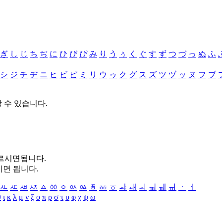
ぎ
し
じ
ち
ぢ
に
ひ
び
ぴ
み
り
う
ぅ
く
ぐ
す
ず
つ
づ
っ
ぬ
ふ
シ
ジ
チ
ヂ
ニ
ヒ
ビ
ピ
ミ
リ
ウ
ゥ
ク
グ
ス
ズ
ツ
ヅ
ッ
ヌ
フ
ブ
할 수 있습니다.
누르시면됩니다.
시면 됩니다.
ㅻ
ㅼ
ㅽ
ㅾ
ㅿ
ㆀ
ㆁ
ㆂ
ㆃ
ㆄ
ㆅ
ㆆ
ㆇ
ㆈ
ㆉ
ㆊ
ㆋ
ㆌ
ㆍ
ㆎ
θ
ι
κ
λ
μ
ν
ξ
ο
π
ρ
σ
τ
υ
φ
χ
ψ
ω