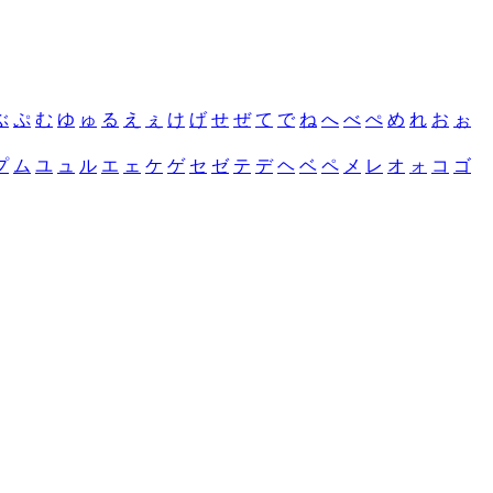
ぶ
ぷ
む
ゆ
ゅ
る
え
ぇ
け
げ
せ
ぜ
て
で
ね
へ
べ
ぺ
め
れ
お
ぉ
プ
ム
ユ
ュ
ル
エ
ェ
ケ
ゲ
セ
ゼ
テ
デ
ヘ
ベ
ペ
メ
レ
オ
ォ
コ
ゴ