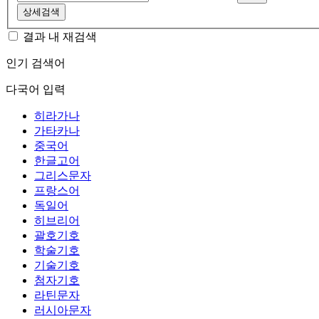
상세검색
결과 내 재검색
인기 검색어
다국어 입력
히라가나
가타카나
중국어
한글고어
그리스문자
프랑스어
독일어
히브리어
괄호기호
학술기호
기술기호
첨자기호
라틴문자
러시아문자