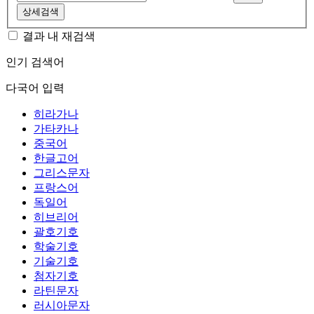
상세검색
결과 내 재검색
인기 검색어
다국어 입력
히라가나
가타카나
중국어
한글고어
그리스문자
프랑스어
독일어
히브리어
괄호기호
학술기호
기술기호
첨자기호
라틴문자
러시아문자