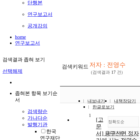
단행본
연구보고서
공개강의
home
연구보고서
검색결과 좁혀 보기
저자 : 전영수
검색키워드
선택해제
(검색결과
17
건)
좁혀본 항목 보기순
서
내보내기
내책장담기
한글로보기
검색량순
1
가나다순
[고
정확도순
발행기관
문
한국
서] 용구산면 정자
내림차순
정확도
연구재단