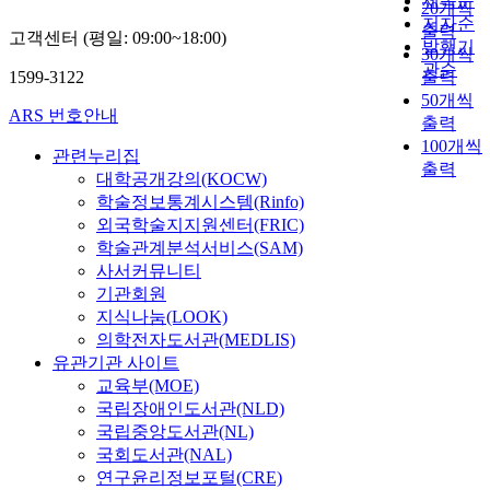
제목순
20개씩
저자순
출력
고객센터 (평일: 09:00~18:00)
발행기
30개씩
관순
1599-3122
출력
50개씩
ARS 번호안내
출력
100개씩
관련누리집
출력
대학공개강의(KOCW)
학술정보통계시스템(Rinfo)
외국학술지지원센터(FRIC)
학술관계분석서비스(SAM)
사서커뮤니티
기관회원
지식나눔(LOOK)
의학전자도서관(MEDLIS)
유관기관 사이트
교육부(MOE)
국립장애인도서관(NLD)
국립중앙도서관(NL)
국회도서관(NAL)
연구윤리정보포털(CRE)