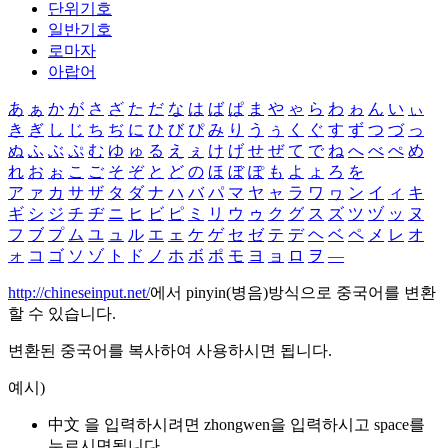
단위기호
일반기호
로마자
아랍어
あ
ぁ
か
が
さ
ざ
た
だ
な
は
ば
ぱ
ま
や
ゃ
ら
わ
ゎ
ん
い
ぃ
き
ぎ
し
じ
ち
ぢ
に
ひ
び
ぴ
み
り
う
ぅ
く
ぐ
す
ず
つ
づ
っ
ぬ
ふ
ぶ
ぷ
む
ゆ
ゅ
る
え
ぇ
け
げ
せ
ぜ
て
で
ね
へ
べ
ぺ
め
れ
お
ぉ
こ
ご
そ
ぞ
と
ど
の
ほ
ぼ
ぽ
も
よ
ょ
ろ
を
ア
ァ
カ
サ
ザ
タ
ダ
ナ
ハ
バ
パ
マ
ヤ
ャ
ラ
ワ
ヮ
ン
イ
ィ
キ
ギ
シ
ジ
チ
ヂ
ニ
ヒ
ビ
ピ
ミ
リ
ウ
ゥ
ク
グ
ス
ズ
ツ
ヅ
ッ
ヌ
フ
ブ
プ
ム
ユ
ュ
ル
エ
ェ
ケ
ゲ
セ
ゼ
テ
デ
ヘ
ベ
ペ
メ
レ
オ
ォ
コ
ゴ
ソ
ゾ
ト
ド
ノ
ホ
ボ
ポ
モ
ヨ
ョ
ロ
ヲ
―
http://chineseinput.net/
에서 pinyin(병음)방식으로 중국어를 변환
할 수 있습니다.
변환된 중국어를 복사하여 사용하시면 됩니다.
예시)
中文 을 입력하시려면
zhongwen
을 입력하시고 space를
누르시면됩니다.