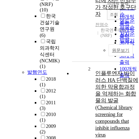
리에 사는 전영수
순
10개씩 출력
(NRF)
내림차
가 작성한 호구단
인기도
(10)
자
순
조회
한국
10개씩
연도순
건설기술
출력
전영수
제목순
연구원
20개씩
한국연구재단
저자순
(6)
(NRF)
출력
발행기
국립
30개씩
관순
의과학지
출력
원문보기
식센터
50개씩
(NCMIK)
출력
(1)
100개씩
2
발행연도
인플루엔자 바이
출력
2018
러스 HA 단백질에
(1)
의한 막융합과정
2012
을 억제하는 화합
(1)
물의 발굴
2011
(Chemical library
(3)
screening for
2010
(1)
compounds that
2009
inhibit influenza
(2)
virus
2008