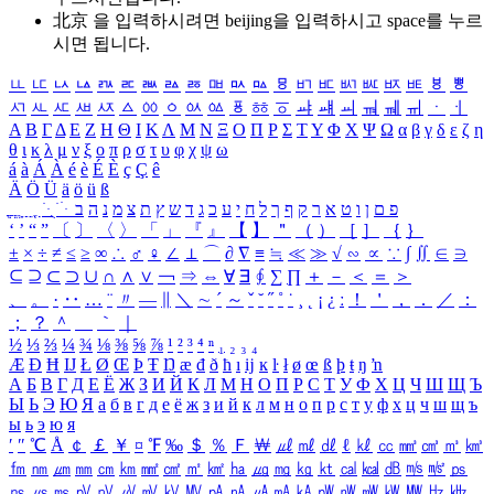
北京 을 입력하시려면
beijing
을 입력하시고 space를 누르
시면 됩니다.
ㅥ
ㅦ
ㅧ
ㅨ
ㅩ
ㅪ
ㅫ
ㅬ
ㅭ
ㅮ
ㅯ
ㅰ
ㅱ
ㅲ
ㅳ
ㅴ
ㅵ
ㅶ
ㅷ
ㅸ
ㅹ
ㅺ
ㅻ
ㅼ
ㅽ
ㅾ
ㅿ
ㆀ
ㆁ
ㆂ
ㆃ
ㆄ
ㆅ
ㆆ
ㆇ
ㆈ
ㆉ
ㆊ
ㆋ
ㆌ
ㆍ
ㆎ
Α
Β
Γ
Δ
Ε
Ζ
Η
Θ
Ι
Κ
Λ
Μ
Ν
Ξ
Ο
Π
Ρ
Σ
Τ
Υ
Φ
Χ
Ψ
Ω
α
β
γ
δ
ε
ζ
η
θ
ι
κ
λ
μ
ν
ξ
ο
π
ρ
σ
τ
υ
φ
χ
ψ
ω
á
à
Á
À
é
è
É
È
ç
Ç
ê
Ä
Ö
Ü
ä
ö
ü
ß
ְ
ֳ
ֲ
ֱ
ָ
ַ
ֵ
ֶ
ִ
ֹ
ּ
ֻ
ׂ
ׁ
ּ
ב
ה
נ
מ
צ
ת
ץ
ש
ד
ג
כ
ע
י
ח
ל
ך
ף
ק
ר
א
ט
ו
ן
ם
פ
‘
’
“
”
〔
〕
〈
〉
「
」
『
』
【
】
＂
（
）
［
］
｛
｝
±
×
÷
≠
≤
≥
∞
∴
♂
♀
∠
⊥
⌒
∂
∇
≡
≒
≪
≫
√
∽
∝
∵
∫
∬
∈
∋
⊆
⊇
⊂
⊃
∪
∩
∧
∨
￢
⇒
⇔
∀
∃
∮
∑
∏
＋
－
＜
＝
＞
、
。
·
‥
…
¨
〃
―
∥
＼
∼
´
～
ˇ
˘
˝
˚
˙
¸
˛
¡
¿
ː
！
＇
，
．
／
：
；
？
＾
＿
｀
｜
½
⅓
⅔
¼
¾
⅛
⅜
⅝
⅞
¹
²
³
⁴
ⁿ
₁
₂
₃
₄
Æ
Ð
Ħ
Ĳ
Ł
Ø
Œ
Þ
Ŧ
Ŋ
æ
đ
ð
ħ
ı
ĳ
ĸ
ŀ
ł
ø
œ
ß
þ
ŧ
ŋ
ŉ
А
Б
В
Г
Д
Е
Ё
Ж
З
И
Й
К
Л
М
Н
О
П
Р
С
Т
У
Ф
Х
Ц
Ч
Ш
Щ
Ъ
Ы
Ь
Э
Ю
Я
а
б
в
г
д
е
ё
ж
з
и
й
к
л
м
н
о
п
р
с
т
у
ф
х
ц
ч
ш
щ
ъ
ы
ь
э
ю
я
′
″
℃
Å
￠
￡
￥
¤
℉
‰
＄
％
Ｆ
￦
㎕
㎖
㎗
ℓ
㎘
㏄
㎣
㎤
㎥
㎦
㎙
㎚
㎛
㎜
㎝
㎞
㎟
㎠
㎡
㎢
㏊
㎍
㎎
㎏
㏏
㎈
㎉
㏈
㎧
㎨
㎰
㎱
㎲
㎳
㎴
㎵
㎶
㎷
㎸
㎹
㎀
㎁
㎂
㎃
㎄
㎺
㎻
㎽
㎾
㎿
㎐
㎑