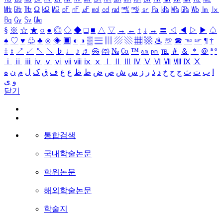
㎒
㎓
㎔
Ω
㏀
㏁
㎊
㎋
㎌
㏖
㏅
㎭
㎮
㎯
㏛
㎩
㎪
㎫
㎬
㏝
㏐
㏓
㏃
㏉
㏜
㏆
§
※
☆
★
○
●
◎
◇
◆
□
■
△
▽
→
←
↑
↓
↔
〓
◁
◀
▷
▶
♤
♠
♡
♥
♧
♣
⊙
◈
▣
◐
◑
▒
▤
▥
▨
▧
▦
▩
♨
☏
☎
☜
☞
¶
†
‡
↕
↗
↙
↖
↘
♭
♩
♪
♬
㉿
㈜
№
㏇
™
㏂
㏘
℡
＃
＆
＊
＠
ª
º
ⅰ
ⅱ
ⅲ
ⅳ
ⅴ
ⅵ
ⅶ
ⅷ
ⅸ
ⅹ
Ⅰ
Ⅱ
Ⅲ
Ⅳ
Ⅴ
Ⅵ
Ⅶ
Ⅷ
Ⅸ
Ⅹ
ا
ب
ت
ث
ج
ح
خ
د
ذ
ر
ز
س
ش
ص
ض
ط
ظ
ع
غ
ف
ق
ک
ل
م
ن
ه
و
ی
닫기
통합검색
국내학술논문
학위논문
해외학술논문
학술지