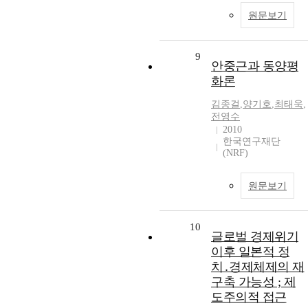
원문보기
9
안중근과 동양평
화론
김종걸
,
양기호
,
최태욱
,
전영수
2010
한국연구재단
(NRF)
원문보기
10
글로벌 경제위기
이후 일본적 정
치․경제체제의 재
구축 가능성 ; 제
도주의적 접근