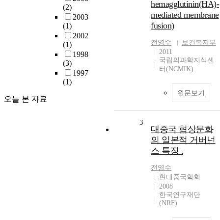
hemagglutinin(HA)-
(2)
mediated membrane
2003
fusion)
(1)
2002
전영수
보건복지부
(1)
2011
1998
국립의과학지식센
(3)
터(NCMIK)
1997
(1)
원문보기
오늘 본 자료
3
대중국 협상문화
의 일본적 거버넌
스 특징 .
전영수
현대중국학회
2008
한국연구재단
(NRF)