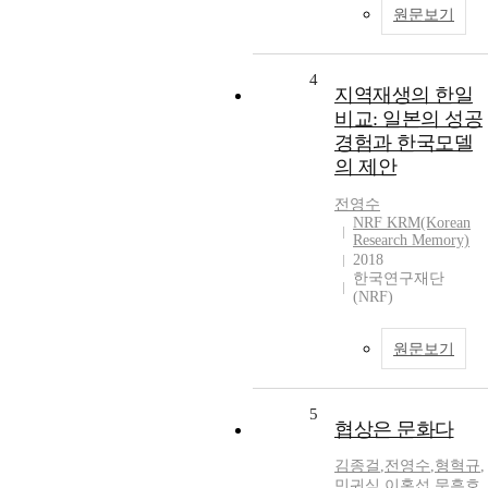
원문보기
4
지역재생의 한일
비교: 일본의 성공
경험과 한국모델
의 제안
전영수
NRF KRM(Korean
Research Memory)
2018
한국연구재단
(NRF)
원문보기
5
협상은 문화다
김종걸
,
전영수
,
형혁규
,
민귀식
,
이홍섭
,
문흥호