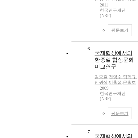
2011
한국연구재단
(NRF)
원문보기
6
국제협상에서의
한중일 협상문화
비교연구
김종걸
,
전영수
,
형혁규
,
민귀식
,
이홍섭
,
문흥호
2009
한국연구재단
(NRF)
원문보기
7
국제협상에서의