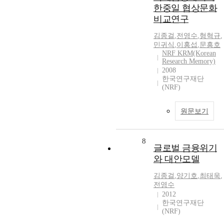
한중일 협상문화
비교연구
김종걸
,
전영수
,
형혁규
,
민귀식
,
이홍섭
,
문흥호
NRF KRM(Korean
Research Memory)
2008
한국연구재단
(NRF)
원문보기
8
글로벌 금융위기
와 대안모델
김종걸
,
양기호
,
최태욱
,
전영수
2012
한국연구재단
(NRF)