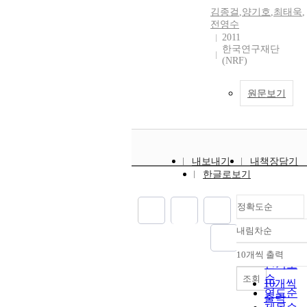
김종걸
,
양기호
,
최태욱
,
전영수
2011
한국연구재단
(NRF)
원문보기
내보내기
내책장담기
한글로보기
정확도순
내림차순
정확도
순
10개씩 출력
내림차
인기도
순
조회
10개씩
연도순
출력