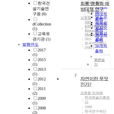
순
한국건
희롱 경험과 예
10개씩 출력
내림차순
인기도
설기술연
방대책 연구
순
조회
10개씩
구원
(8)
연도순
김형철
출력
NRF
제목순
dCollection
20개씩
KRM(Korean
저자순
(1)
출력
Research
발행기
교육유
Memory)
30개씩
관순
관기관
(1)
2011
출력
한국연구재단
발행연도
50개씩
(NRF)
2017
출력
(1)
100개씩
2015
원문보
출력
(1)
기
2013
(1)
2
자연이란 무엇
2012
(1)
인가?
2011
(2)
김형철
,
임재해
한국학술진흥재
2009
단
(1)
1998
2008
한국연구재단
(2)