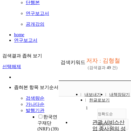
단행본
연구보고서
공개강의
home
연구보고서
검색결과 좁혀 보기
저자 : 김형철
검색키워드
선택해제
(검색결과
49
건)
좁혀본 항목 보기순서
내보내기
내책장담기
검색량순
한글로보기
가나다순
1
발행기관
정확도순
한국연
관광 서비스산
구재단
내림차순
정확도
업 종사원의 성
(NRF)
(39)