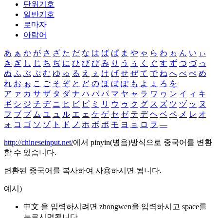
단위기호
일반기호
로마자
아랍어
あ
ぁ
か
が
さ
ざ
た
だ
な
は
ば
ぱ
ま
や
ゃ
ら
わ
ゎ
ん
い
ぃ
き
ぎ
し
じ
ち
ぢ
に
ひ
び
ぴ
み
り
う
ぅ
く
ぐ
す
ず
つ
づ
っ
ぬ
ふ
ぶ
ぷ
む
ゆ
ゅ
る
え
ぇ
け
げ
せ
ぜ
て
で
ね
へ
べ
ぺ
め
れ
お
ぉ
こ
ご
そ
ぞ
と
ど
の
ほ
ぼ
ぽ
も
よ
ょ
ろ
を
ア
ァ
カ
サ
ザ
タ
ダ
ナ
ハ
バ
パ
マ
ヤ
ャ
ラ
ワ
ヮ
ン
イ
ィ
キ
ギ
シ
ジ
チ
ヂ
ニ
ヒ
ビ
ピ
ミ
リ
ウ
ゥ
ク
グ
ス
ズ
ツ
ヅ
ッ
ヌ
フ
ブ
プ
ム
ユ
ュ
ル
エ
ェ
ケ
ゲ
セ
ゼ
テ
デ
ヘ
ベ
ペ
メ
レ
オ
ォ
コ
ゴ
ソ
ゾ
ト
ド
ノ
ホ
ボ
ポ
モ
ヨ
ョ
ロ
ヲ
―
http://chineseinput.net/
에서 pinyin(병음)방식으로 중국어를 변환
할 수 있습니다.
변환된 중국어를 복사하여 사용하시면 됩니다.
예시)
中文 을 입력하시려면
zhongwen
을 입력하시고 space를
누르시면됩니다.