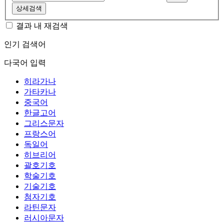
상세검색
결과 내 재검색
인기 검색어
다국어 입력
히라가나
가타카나
중국어
한글고어
그리스문자
프랑스어
독일어
히브리어
괄호기호
학술기호
기술기호
첨자기호
라틴문자
러시아문자