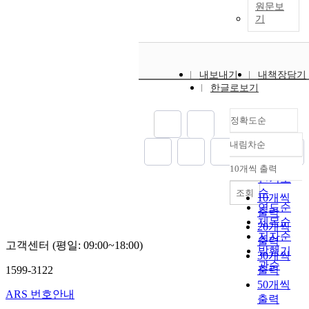
원문보
기
내보내기
내책장담기
한글로보기
정확도순
내림차순
정확도
순
10개씩 출력
내림차순
인기도
순
조회
10개씩
연도순
출력
제목순
20개씩
저자순
출력
고객센터 (평일: 09:00~18:00)
발행기
30개씩
관순
1599-3122
출력
50개씩
ARS 번호안내
출력