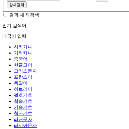
상세검색
결과 내 재검색
인기 검색어
다국어 입력
히라가나
가타카나
중국어
한글고어
그리스문자
프랑스어
독일어
히브리어
괄호기호
학술기호
기술기호
첨자기호
라틴문자
러시아문자