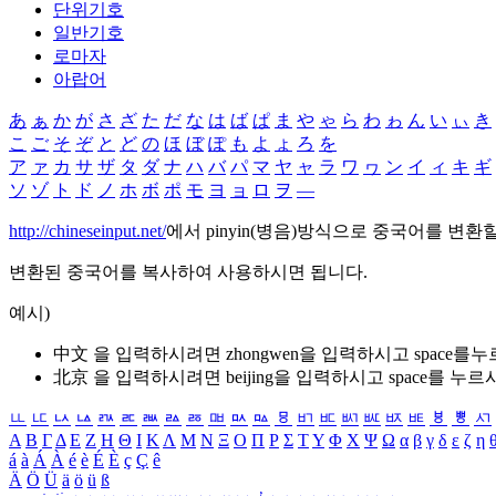
단위기호
일반기호
로마자
아랍어
あ
ぁ
か
が
さ
ざ
た
だ
な
は
ば
ぱ
ま
や
ゃ
ら
わ
ゎ
ん
い
ぃ
き
こ
ご
そ
ぞ
と
ど
の
ほ
ぼ
ぽ
も
よ
ょ
ろ
を
ア
ァ
カ
サ
ザ
タ
ダ
ナ
ハ
バ
パ
マ
ヤ
ャ
ラ
ワ
ヮ
ン
イ
ィ
キ
ギ
ソ
ゾ
ト
ド
ノ
ホ
ボ
ポ
モ
ヨ
ョ
ロ
ヲ
―
http://chineseinput.net/
에서 pinyin(병음)방식으로 중국어를 변환
변환된 중국어를 복사하여 사용하시면 됩니다.
예시)
中文 을 입력하시려면
zhongwen
을 입력하시고 space를
北京 을 입력하시려면
beijing
을 입력하시고 space를 누르
ㅥ
ㅦ
ㅧ
ㅨ
ㅩ
ㅪ
ㅫ
ㅬ
ㅭ
ㅮ
ㅯ
ㅰ
ㅱ
ㅲ
ㅳ
ㅴ
ㅵ
ㅶ
ㅷ
ㅸ
ㅹ
ㅺ
Α
Β
Γ
Δ
Ε
Ζ
Η
Θ
Ι
Κ
Λ
Μ
Ν
Ξ
Ο
Π
Ρ
Σ
Τ
Υ
Φ
Χ
Ψ
Ω
α
β
γ
δ
ε
ζ
η
á
à
Á
À
é
è
É
È
ç
Ç
ê
Ä
Ö
Ü
ä
ö
ü
ß