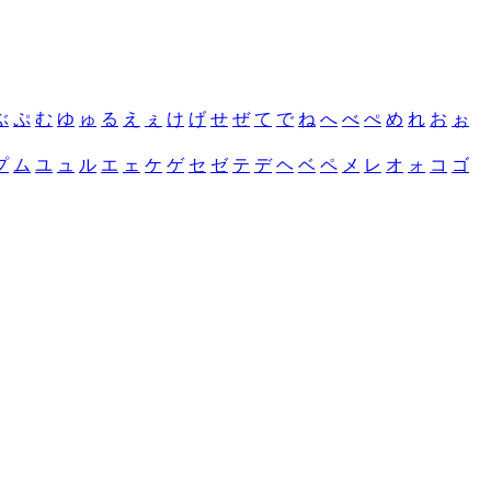
ぶ
ぷ
む
ゆ
ゅ
る
え
ぇ
け
げ
せ
ぜ
て
で
ね
へ
べ
ぺ
め
れ
お
ぉ
プ
ム
ユ
ュ
ル
エ
ェ
ケ
ゲ
セ
ゼ
テ
デ
ヘ
ベ
ペ
メ
レ
オ
ォ
コ
ゴ