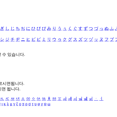
ぎ
し
じ
ち
ぢ
に
ひ
び
ぴ
み
り
う
ぅ
く
ぐ
す
ず
つ
づ
っ
ぬ
ふ
シ
ジ
チ
ヂ
ニ
ヒ
ビ
ピ
ミ
リ
ウ
ゥ
ク
グ
ス
ズ
ツ
ヅ
ッ
ヌ
フ
ブ
할 수 있습니다.
누르시면됩니다.
시면 됩니다.
ㅻ
ㅼ
ㅽ
ㅾ
ㅿ
ㆀ
ㆁ
ㆂ
ㆃ
ㆄ
ㆅ
ㆆ
ㆇ
ㆈ
ㆉ
ㆊ
ㆋ
ㆌ
ㆍ
ㆎ
θ
ι
κ
λ
μ
ν
ξ
ο
π
ρ
σ
τ
υ
φ
χ
ψ
ω