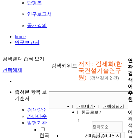
단행본
연구보고서
공개강의
home
연구보고서
검색결과 좁혀 보기
연
저자 : 김세희(한
검색키워드
관
국건설기술연구
선택해제
검
원)
(검색결과
2
건)
색
어
좁혀본 항목 보
추
기순서
천
내보내기
내책장담기
검색량순
이
한글로보기
가나다순
검
1
발행기관
색
정확도순
어
2000년 NGIS 지
한국
내림차순