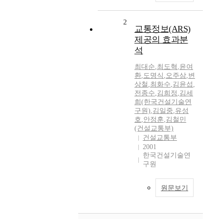
2
교통정보(ARS)
제공의 효과분
석
최대순
,
최도혁
,
윤여
환
,
도명식
,
오주삼
,
변
상철
,
최화수
,
김윤섭
,
전종수
,
김희정
,
김세
희(한국건설기술연
구원)
,
김일중
,
유성
호
,
안정훈
,
김철민
(건설교통부)
건설교통부
2001
한국건설기술연
구원
원문보기