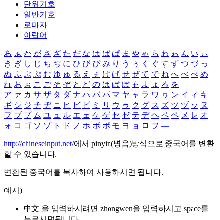
단위기호
일반기호
로마자
아랍어
あ
ぁ
か
が
さ
ざ
た
だ
な
は
ば
ぱ
ま
や
ゃ
ら
わ
ゎ
ん
い
ぃ
き
ぎ
し
じ
ち
ぢ
に
ひ
び
ぴ
み
り
う
ぅ
く
ぐ
す
ず
つ
づ
っ
ぬ
ふ
ぶ
ぷ
む
ゆ
ゅ
る
え
ぇ
け
げ
せ
ぜ
て
で
ね
へ
べ
ぺ
め
れ
お
ぉ
こ
ご
そ
ぞ
と
ど
の
ほ
ぼ
ぽ
も
よ
ょ
ろ
を
ア
ァ
カ
サ
ザ
タ
ダ
ナ
ハ
バ
パ
マ
ヤ
ャ
ラ
ワ
ヮ
ン
イ
ィ
キ
ギ
シ
ジ
チ
ヂ
ニ
ヒ
ビ
ピ
ミ
リ
ウ
ゥ
ク
グ
ス
ズ
ツ
ヅ
ッ
ヌ
フ
ブ
プ
ム
ユ
ュ
ル
エ
ェ
ケ
ゲ
セ
ゼ
テ
デ
ヘ
ベ
ペ
メ
レ
オ
ォ
コ
ゴ
ソ
ゾ
ト
ド
ノ
ホ
ボ
ポ
モ
ヨ
ョ
ロ
ヲ
―
http://chineseinput.net/
에서 pinyin(병음)방식으로 중국어를 변환
할 수 있습니다.
변환된 중국어를 복사하여 사용하시면 됩니다.
예시)
中文 을 입력하시려면
zhongwen
을 입력하시고 space를
누르시면됩니다.