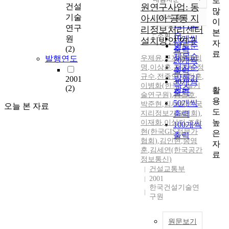
로
정확도
건설
원연구사업: 동
많
순
기술
아시아 공동 지
10개씩 출력
내림차순
이
인기도
연구
리정보처리센터
본
순
조회
원
10개씩
설치방안 연구
자
연도순
(2)
출력
료
제목순
발행연도
우제윤
,
구지희
,
김의
20개씩
저자순
명
,
이상훈
,
김강석
,
정
출력
규수
,
전종안
,
이정훈
,
발행기
2001
30개씩
이병화(한국건설기
(2)
관순
활
출력
술연구원)
,
송철호
,
용
50개씩
박준현
,
김세희(한국
오늘 본 자료
도
지리정보기술협회)
출력
,
높
이재화
,
이상지
,
조창
100개씩
현(한국GIS정문가
은
출력
협회)
,
김인현
,
송영
자
훈
,
김세연(한국공간
료
정보통신)
건설교통부
2001
한국건설기술연
구원
원문보기