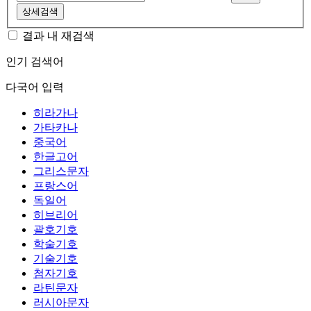
상세검색
결과 내 재검색
인기 검색어
다국어 입력
히라가나
가타카나
중국어
한글고어
그리스문자
프랑스어
독일어
히브리어
괄호기호
학술기호
기술기호
첨자기호
라틴문자
러시아문자