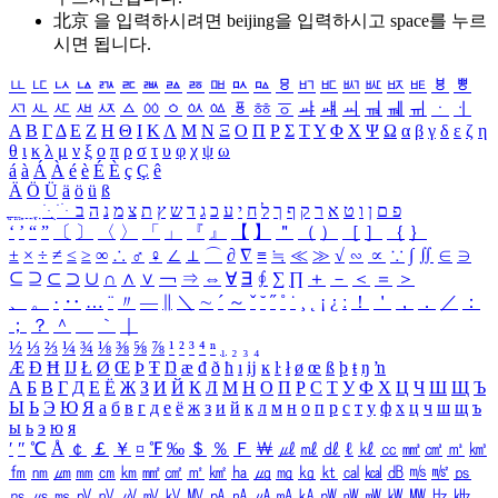
北京 을 입력하시려면
beijing
을 입력하시고 space를 누르
시면 됩니다.
ㅥ
ㅦ
ㅧ
ㅨ
ㅩ
ㅪ
ㅫ
ㅬ
ㅭ
ㅮ
ㅯ
ㅰ
ㅱ
ㅲ
ㅳ
ㅴ
ㅵ
ㅶ
ㅷ
ㅸ
ㅹ
ㅺ
ㅻ
ㅼ
ㅽ
ㅾ
ㅿ
ㆀ
ㆁ
ㆂ
ㆃ
ㆄ
ㆅ
ㆆ
ㆇ
ㆈ
ㆉ
ㆊ
ㆋ
ㆌ
ㆍ
ㆎ
Α
Β
Γ
Δ
Ε
Ζ
Η
Θ
Ι
Κ
Λ
Μ
Ν
Ξ
Ο
Π
Ρ
Σ
Τ
Υ
Φ
Χ
Ψ
Ω
α
β
γ
δ
ε
ζ
η
θ
ι
κ
λ
μ
ν
ξ
ο
π
ρ
σ
τ
υ
φ
χ
ψ
ω
á
à
Á
À
é
è
É
È
ç
Ç
ê
Ä
Ö
Ü
ä
ö
ü
ß
ְ
ֳ
ֲ
ֱ
ָ
ַ
ֵ
ֶ
ִ
ֹ
ּ
ֻ
ׂ
ׁ
ּ
ב
ה
נ
מ
צ
ת
ץ
ש
ד
ג
כ
ע
י
ח
ל
ך
ף
ק
ר
א
ט
ו
ן
ם
פ
‘
’
“
”
〔
〕
〈
〉
「
」
『
』
【
】
＂
（
）
［
］
｛
｝
±
×
÷
≠
≤
≥
∞
∴
♂
♀
∠
⊥
⌒
∂
∇
≡
≒
≪
≫
√
∽
∝
∵
∫
∬
∈
∋
⊆
⊇
⊂
⊃
∪
∩
∧
∨
￢
⇒
⇔
∀
∃
∮
∑
∏
＋
－
＜
＝
＞
、
。
·
‥
…
¨
〃
―
∥
＼
∼
´
～
ˇ
˘
˝
˚
˙
¸
˛
¡
¿
ː
！
＇
，
．
／
：
；
？
＾
＿
｀
｜
½
⅓
⅔
¼
¾
⅛
⅜
⅝
⅞
¹
²
³
⁴
ⁿ
₁
₂
₃
₄
Æ
Ð
Ħ
Ĳ
Ł
Ø
Œ
Þ
Ŧ
Ŋ
æ
đ
ð
ħ
ı
ĳ
ĸ
ŀ
ł
ø
œ
ß
þ
ŧ
ŋ
ŉ
А
Б
В
Г
Д
Е
Ё
Ж
З
И
Й
К
Л
М
Н
О
П
Р
С
Т
У
Ф
Х
Ц
Ч
Ш
Щ
Ъ
Ы
Ь
Э
Ю
Я
а
б
в
г
д
е
ё
ж
з
и
й
к
л
м
н
о
п
р
с
т
у
ф
х
ц
ч
ш
щ
ъ
ы
ь
э
ю
я
′
″
℃
Å
￠
￡
￥
¤
℉
‰
＄
％
Ｆ
￦
㎕
㎖
㎗
ℓ
㎘
㏄
㎣
㎤
㎥
㎦
㎙
㎚
㎛
㎜
㎝
㎞
㎟
㎠
㎡
㎢
㏊
㎍
㎎
㎏
㏏
㎈
㎉
㏈
㎧
㎨
㎰
㎱
㎲
㎳
㎴
㎵
㎶
㎷
㎸
㎹
㎀
㎁
㎂
㎃
㎄
㎺
㎻
㎽
㎾
㎿
㎐
㎑