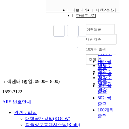
내보내기
내책장담기
한글로보기
정확도순
내림차순
정확도
순
10개씩 출력
내림차순
인기도
순
조회
10개씩
연도순
출력
제목순
20개씩
저자순
출력
고객센터 (평일: 09:00~18:00)
발행기
30개씩
관순
1599-3122
출력
50개씩
ARS 번호안내
출력
100개씩
관련누리집
출력
대학공개강의(KOCW)
학술정보통계시스템(Rinfo)