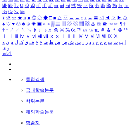
㎒
㎓
㎔
Ω
㏀
㏁
㎊
㎋
㎌
㏖
㏅
㎭
㎮
㎯
㏛
㎩
㎪
㎫
㎬
㏝
㏐
㏓
㏃
㏉
㏜
㏆
§
※
☆
★
○
●
◎
◇
◆
□
■
△
▽
→
←
↑
↓
↔
〓
◁
◀
▷
▶
♤
♠
♡
♥
♧
♣
⊙
◈
▣
◐
◑
▒
▤
▥
▨
▧
▦
▩
♨
☏
☎
☜
☞
¶
†
‡
↕
↗
↙
↖
↘
♭
♩
♪
♬
㉿
㈜
№
㏇
™
㏂
㏘
℡
＃
＆
＊
＠
ª
º
ⅰ
ⅱ
ⅲ
ⅳ
ⅴ
ⅵ
ⅶ
ⅷ
ⅸ
ⅹ
Ⅰ
Ⅱ
Ⅲ
Ⅳ
Ⅴ
Ⅵ
Ⅶ
Ⅷ
Ⅸ
Ⅹ
ا
ب
ت
ث
ج
ح
خ
د
ذ
ر
ز
س
ش
ص
ض
ط
ظ
ع
غ
ف
ق
ک
ل
م
ن
ه
و
ی
닫기
통합검색
국내학술논문
학위논문
해외학술논문
학술지