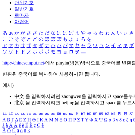
단위기호
일반기호
로마자
아랍어
あ
ぁ
か
が
さ
ざ
た
だ
な
は
ば
ぱ
ま
や
ゃ
ら
わ
ゎ
ん
い
ぃ
き
こ
ご
そ
ぞ
と
ど
の
ほ
ぼ
ぽ
も
よ
ょ
ろ
を
ア
ァ
カ
サ
ザ
タ
ダ
ナ
ハ
バ
パ
マ
ヤ
ャ
ラ
ワ
ヮ
ン
イ
ィ
キ
ギ
ソ
ゾ
ト
ド
ノ
ホ
ボ
ポ
モ
ヨ
ョ
ロ
ヲ
―
http://chineseinput.net/
에서 pinyin(병음)방식으로 중국어를 변환
변환된 중국어를 복사하여 사용하시면 됩니다.
예시)
中文 을 입력하시려면
zhongwen
을 입력하시고 space를
北京 을 입력하시려면
beijing
을 입력하시고 space를 누르
ㅥ
ㅦ
ㅧ
ㅨ
ㅩ
ㅪ
ㅫ
ㅬ
ㅭ
ㅮ
ㅯ
ㅰ
ㅱ
ㅲ
ㅳ
ㅴ
ㅵ
ㅶ
ㅷ
ㅸ
ㅹ
ㅺ
Α
Β
Γ
Δ
Ε
Ζ
Η
Θ
Ι
Κ
Λ
Μ
Ν
Ξ
Ο
Π
Ρ
Σ
Τ
Υ
Φ
Χ
Ψ
Ω
α
β
γ
δ
ε
ζ
η
á
à
Á
À
é
è
É
È
ç
Ç
ê
Ä
Ö
Ü
ä
ö
ü
ß