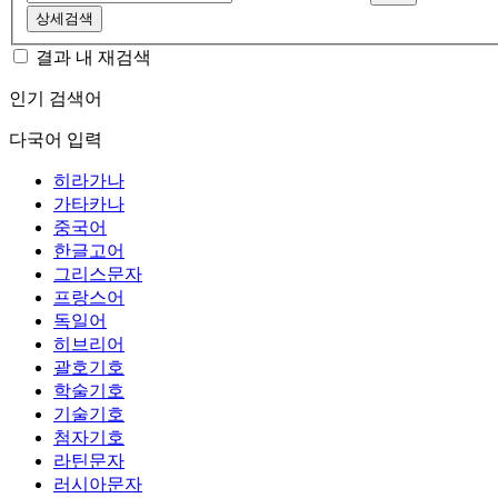
상세검색
결과 내 재검색
인기 검색어
다국어 입력
히라가나
가타카나
중국어
한글고어
그리스문자
프랑스어
독일어
히브리어
괄호기호
학술기호
기술기호
첨자기호
라틴문자
러시아문자