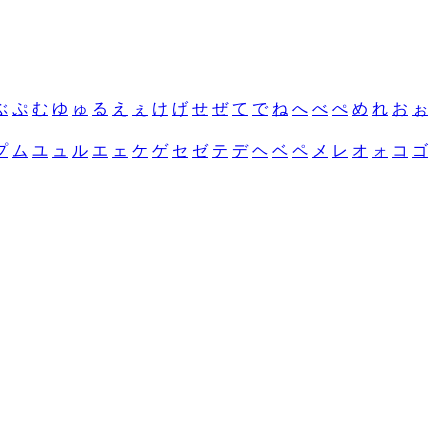
ぶ
ぷ
む
ゆ
ゅ
る
え
ぇ
け
げ
せ
ぜ
て
で
ね
へ
べ
ぺ
め
れ
お
ぉ
プ
ム
ユ
ュ
ル
エ
ェ
ケ
ゲ
セ
ゼ
テ
デ
ヘ
ベ
ペ
メ
レ
オ
ォ
コ
ゴ