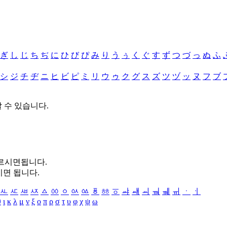
ぎ
し
じ
ち
ぢ
に
ひ
び
ぴ
み
り
う
ぅ
く
ぐ
す
ず
つ
づ
っ
ぬ
ふ
シ
ジ
チ
ヂ
ニ
ヒ
ビ
ピ
ミ
リ
ウ
ゥ
ク
グ
ス
ズ
ツ
ヅ
ッ
ヌ
フ
ブ
할 수 있습니다.
누르시면됩니다.
시면 됩니다.
ㅻ
ㅼ
ㅽ
ㅾ
ㅿ
ㆀ
ㆁ
ㆂ
ㆃ
ㆄ
ㆅ
ㆆ
ㆇ
ㆈ
ㆉ
ㆊ
ㆋ
ㆌ
ㆍ
ㆎ
θ
ι
κ
λ
μ
ν
ξ
ο
π
ρ
σ
τ
υ
φ
χ
ψ
ω