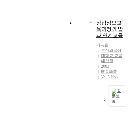
및
t
학
필
h
년
요
e
도
성
e
부
4
상업정보교
을
l
터
육과정 개발
인
e
연
과 연계교육
지
m
차
하
e
적
김동률
고
n
용
부산외국어
적
t
되
대학교 교육
극
a
고
대학원
적
r
2003
있
인
敎育論叢
y
는
활
Vol.5 No.-
a
제
용
n
7
을
d
차
원
유
m
교
문보
도
i
육
기
T
하
d
과
o
는
d
정
d
차
l
은
a
원
e
학
y
에