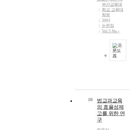
t
,
t
w
를
創
し
부산교육대
h
현
i
i
수
出
학교 교육대
た
a
재
o
t
학원
행
能
.
t
의
n
2003
h
하
力
何
m
교
o
논문집
t
였
,
よ
o
육
f
Vol.5 No.-
h
다
自
り
r
을
c
e
.
己
も
e
개
o
c
교
主
世
원
e
선
n
h
사
導
문보
界
f
하
s
a
기
들
的
的
T
f
고
t
n
은
な
な
h
e
자
r
g
현
生
言
e
c
하
u
e
장
涯
語
p
t
는
c
s
에
學
が
u
i
의
t
i
서
習
必
r
v
도
i
n
I
能
修
p
e
이
o
e
C
力
條
o
c
10
며
n
법교과교육
c
T
,
件
s
a
새
o
의 효율성제
o
를
協
に
e
n
로
f
고를 위한 연
n
활
同
な
o
b
운
f
구
o
용
的
っ
f
e
방
u
m
할
な
て
t
p
향
t
정용상