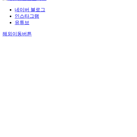
며
と
い
g
d
수
s
s
,
こ
く
h
l
네이버 블로그
준
p
p
경
ろ
つ
t
e
별
a
인스타그램
e
력
が
か
h
s
교
p
유튜브
c
면
大
の
e
c
육
e
i
에
き
學
a
h
해외이동버튼
과
r
a
서
い
校
n
o
정
,
l
볼
.
で
a
o
을
t
i
때
ろ
や
l
l
운
h
z
에
の
っ
y
a
영
e
a
는
問
て
s
n
하
c
t
남
,
い
i
d
도
o
i
교
韓
る
s
t
록
n
o
사
國
か
o
h
하
t
n
는
の
,
f
o
고
e
a
'
中
ど
t
s
있
n
n
3
等
ん
h
e
다
t
d
~
學
ど
e
i
.
s
d
2
敎
ん
P
n
그
o
i
0
の
學
r
t
러
f
v
년
敎
校
a
h
나
e
e
'
育
の
c
e
,
n
r
사
は
數
t