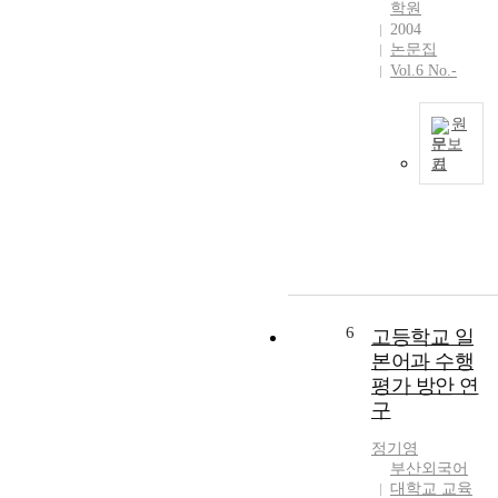
s
이
학원
e
문
o
들
2004
d
화
c
논문집
을
t
,
i
Vol.6 No.-
토
o
정
e
대
t
보
t
로
원
h
화
y
수
문보
e
로
h
업
기
s
특
T
a
현
t
징
h
s
장
u
지
e
g
에
d
을
P
r
서
e
수
u
e
I
n
있
r
a
C
t
는
p
t
T
s
미
o
6
고등학교 일
l
활
'
래
s
본어과 수행
y
용
t
사
e
c
평가 방안 연
수
h
회
o
h
업
구
i
에
f
a
을
n
서
T
n
정기영
위
k
,
h
부산외국어
g
해
i
기
i
대학교 교육
e
선