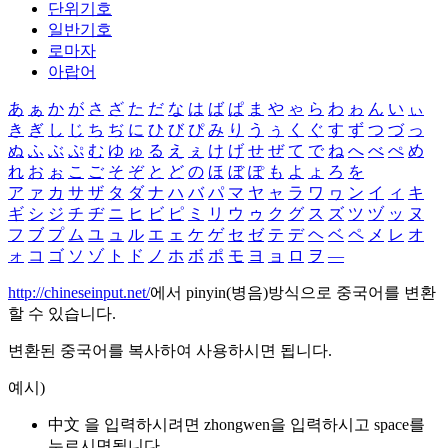
단위기호
일반기호
로마자
아랍어
あ
ぁ
か
が
さ
ざ
た
だ
な
は
ば
ぱ
ま
や
ゃ
ら
わ
ゎ
ん
い
ぃ
き
ぎ
し
じ
ち
ぢ
に
ひ
び
ぴ
み
り
う
ぅ
く
ぐ
す
ず
つ
づ
っ
ぬ
ふ
ぶ
ぷ
む
ゆ
ゅ
る
え
ぇ
け
げ
せ
ぜ
て
で
ね
へ
べ
ぺ
め
れ
お
ぉ
こ
ご
そ
ぞ
と
ど
の
ほ
ぼ
ぽ
も
よ
ょ
ろ
を
ア
ァ
カ
サ
ザ
タ
ダ
ナ
ハ
バ
パ
マ
ヤ
ャ
ラ
ワ
ヮ
ン
イ
ィ
キ
ギ
シ
ジ
チ
ヂ
ニ
ヒ
ビ
ピ
ミ
リ
ウ
ゥ
ク
グ
ス
ズ
ツ
ヅ
ッ
ヌ
フ
ブ
プ
ム
ユ
ュ
ル
エ
ェ
ケ
ゲ
セ
ゼ
テ
デ
ヘ
ベ
ペ
メ
レ
オ
ォ
コ
ゴ
ソ
ゾ
ト
ド
ノ
ホ
ボ
ポ
モ
ヨ
ョ
ロ
ヲ
―
http://chineseinput.net/
에서 pinyin(병음)방식으로 중국어를 변환
할 수 있습니다.
변환된 중국어를 복사하여 사용하시면 됩니다.
예시)
中文 을 입력하시려면
zhongwen
을 입력하시고 space를
누르시면됩니다.