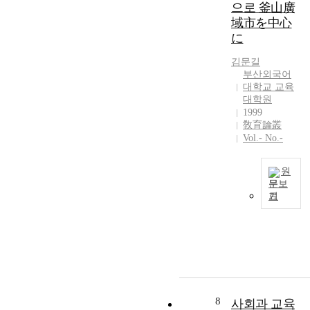
m
으로 釜山廣
흥
て
t
어
s
e
미
る
域市を中心
o
,
i
n
촉
は
に
r
창
c
t
진
斷
e
의
m
o
과
片
김문길
f
력
a
f
부산외국어
학
的
e
과
t
대학교 교육
t
업
·
r
개
e
대학원
h
태
事
i
성
r
1999
e
도
實
n
을
i
敎育論叢
c
의
的
a
갖
a
Vol.- No.-
o
긍
な
p
춘
l
m
정
知
p
인
s
m
원
적
識
r
격
w
문보
e
변
を
o
을
h
기
r
화
暗
今
p
키
i
c
와
記
日
r
워
c
i
함
し
國
i
내
h
a
께
て
際
a
는
a
l
자
理
社
t
데
r
h
기
解
會
e
의
e
i
주
す
の
p
의
n
g
도
る
一
8
사회과 교육
a
를
e
h