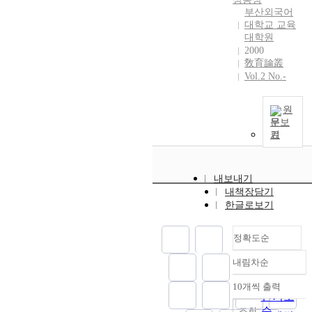
i
때
問
き
h
o
의
u
부산외국어
c
지
題
た
i
s
교
r
대학교 교육
c
침
解
の
s
s
대학원
육
e
o
이
決
で
s
2000
i
추
e
n
될
能
あ
敎育論叢
t
b
세
n
d
만
力
る
Vol.2 No.-
u
l
에
v
i
한
な
.
d
e
맞
i
t
보
ど
そ
y
.
춰
r
원
i
다
が
れ
i
O
나
o
문보
o
구
要
で
s
u
기
가
n
n
체
求
政
t
r
는
m
s
적
さ
府
o
r
것
e
a
이
れ
は
f
e
으
n
내보내기
n
고
る
小
i
s
로
t
내책장담기
d
명
も
學
g
e
한글로보기
볼
a
t
확
の
校
u
a
수
l
h
한
と
で
r
r
있
e
정확도순
e
I
恩
も
e
c
다
d
d
C
ゎ
早
o
h
.
u
내림차순
정확도
e
T
れ
期
u
e
이
c
v
순
활
る
英
t
10개씩 출력
x
에
a
내림차순
e
인기도
용
.
語
t
p
따
t
l
방
ま
순
조회
敎