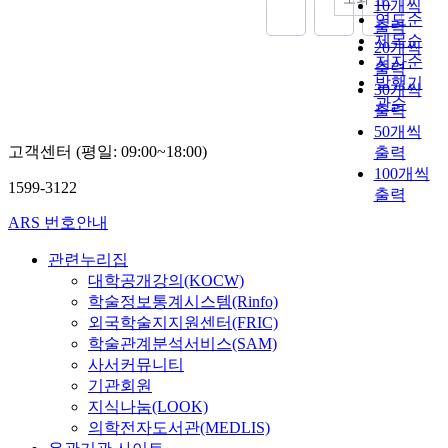
h
10개씩
l
라
i
o
향
た
연도순
育
e
a
출력
.
o
p
을
,
を
제목순
s
i
20개씩
국
n
m
제
韓
す
저자순
y
n
어
a
출력
e
시
國
る
발행기
s
s
,
n
30개씩
n
해
の
べ
관순
t
t
수
d
출력
t
야
學
き
e
h
학
d
50개씩
o
할
敎
だ
m
e
,
e
고객센터 (평일: 09:00~18:00)
출력
f
것
敎
と
a
c
과
s
100개씩
s
이
育
い
n
o
1599-3122
학
i
출력
c
다
の
う
d
n
,
r
i
.
問
趣
ARS 번호안내
t
n
영
a
e
또
題
旨
h
e
어
b
n
한
點
관련누리집
を
e
c
,
l
c
I
は
下
대학공개강의(KOCW)
d
t
사
e
e
C
敎
達
학술정보통계시스템(Rinfo)
i
i
회
T
a
T
育
し
외국학술지지원센터(FRIC)
r
o
와
e
n
활
目
,
학술관계분석서비스(SAM)
e
n
같
a
d
용
標
我
c
사서커뮤니티
b
은
c
t
수
·
か
t
기관회원
e
지
h
h
준
敎
國
i
t
지식나눔(LOOK)
적
i
e
은
育
で
o
w
의학전자도서관(MEDLIS)
능
n
t
남
方
も
n
e
력
g