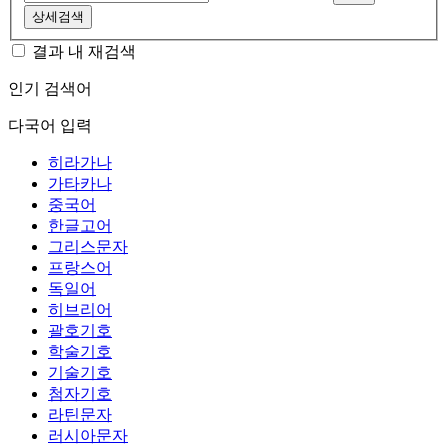
상세검색
결과 내 재검색
인기 검색어
다국어 입력
히라가나
가타카나
중국어
한글고어
그리스문자
프랑스어
독일어
히브리어
괄호기호
학술기호
기술기호
첨자기호
라틴문자
러시아문자