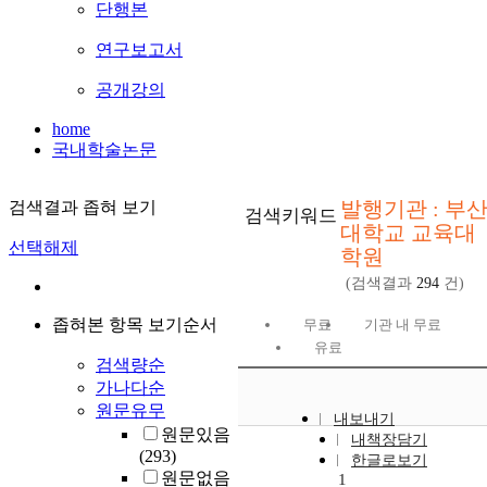
단행본
연구보고서
공개강의
home
국내학술논문
발행기관 : 부
검색결과 좁혀 보기
검색키워드
대학교 교육대
선택해제
학원
(검색결과
294
건)
좁혀본 항목 보기순서
무료
기관 내 무료
유료
검색량순
가나다순
원문유무
내보내기
원문있음
내책장담기
(293)
한글로보기
원문없음
1