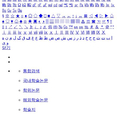
㎒
㎓
㎔
Ω
㏀
㏁
㎊
㎋
㎌
㏖
㏅
㎭
㎮
㎯
㏛
㎩
㎪
㎫
㎬
㏝
㏐
㏓
㏃
㏉
㏜
㏆
§
※
☆
★
○
●
◎
◇
◆
□
■
△
▽
→
←
↑
↓
↔
〓
◁
◀
▷
▶
♤
♠
♡
♥
♧
♣
⊙
◈
▣
◐
◑
▒
▤
▥
▨
▧
▦
▩
♨
☏
☎
☜
☞
¶
†
‡
↕
↗
↙
↖
↘
♭
♩
♪
♬
㉿
㈜
№
㏇
™
㏂
㏘
℡
＃
＆
＊
＠
ª
º
ⅰ
ⅱ
ⅲ
ⅳ
ⅴ
ⅵ
ⅶ
ⅷ
ⅸ
ⅹ
Ⅰ
Ⅱ
Ⅲ
Ⅳ
Ⅴ
Ⅵ
Ⅶ
Ⅷ
Ⅸ
Ⅹ
ا
ب
ت
ث
ج
ح
خ
د
ذ
ر
ز
س
ش
ص
ض
ط
ظ
ع
غ
ف
ق
ک
ل
م
ن
ه
و
ی
닫기
통합검색
국내학술논문
학위논문
해외학술논문
학술지