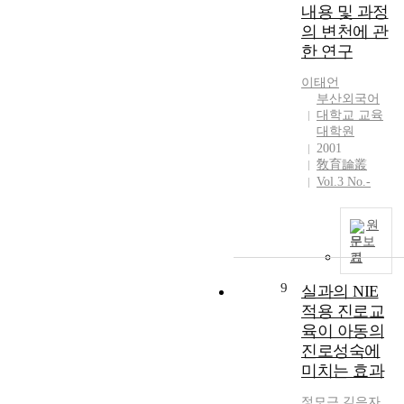
적
能
員
r
내용 및 과정
두
c
s
학
力
と
t
고
e
의 변천에 관
c
습
よ
し
s
있
s
한 연구
h
능
り
て
i
다
s
o
력
は
生
n
.
a
이태언
o
의
惰
活
l
부산외국어
이
r
l
신
報
し
대학교 교육
i
는
y
s
장
の
て
대학원
n
획
f
i
을
檢
い
2001
k
일
o
n
가
素
敎育論叢
か
i
적
r
k
져
·
Vol.3 No.-
な
n
교
b
o
올
收
け
g
육
o
r
수
集
れ
a
원
에
t
e
있
·
ば
문보
n
대
h
a
다
分
な
기
a
한
t
t
는
析
ら
l
일
h
9
o
실과의 NIE
판
·
な
y
종
e
g
단
批
적용 진로교
い
s
의
d
e
에
判
狀
육이 아동의
i
반
i
t
서
·
況
진로성숙에
s
성
r
h
본
總
に
미치는 효과
s
으
e
e
연
合
到
o
로
c
r
구
·
達
정모근
,
김은자