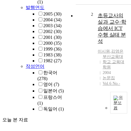
m
(1)
발행연도
s
o
2005
(30)
2
초등교사의
f
2004
(34)
실과 교수·학
t
2003
(34)
습에서 ICT
h
2002
(30)
수행 실태 분
i
2001
(30)
석
s
2000
(35)
s
1999
(36)
이시원
,
김영은
t
1983
(38)
부산교육대
u
1982
(27)
학교 교육대
d
작성언어
학원
y
한국어
2004
a
논문집
(278)
r
Vol.6 No.-
영어
(7)
e
일본어
(5)
t
프랑스어
원
o
(1)
문보
a
기
독일어
(1)
본
n
연
a
오늘 본 자료
구
l
자
y