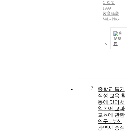
n
초
s
대학원
d
결
g
적
s
1999
t
되
a
敎育論叢
인
t
h
어
b
Vol.- No.-
학
u
e
야
i
력
d
e
할
l
외
y
원
d
과
i
에
w
문보
u
제
t
도
a
기
c
를
2
y
다
s
a
찾
1
d
양
t
t
아
世
e
하
o
i
제
紀
v
고
p
o
시
の
e
우
r
n
하
知
l
수
e
a
여
識
o
한
p
l
,
情
7
중학교 특기
p
학
a
e
실
報
적성 교육 활
m
습
r
n
과
化
e
동에 있어서
능
e
v
교
社
n
력
t
일본어 교과
i
육
會
t
을
h
교육에 관한
r
의
に
a
찾
e
연구 : 부산
o
학
お
n
아
b
광역시 중심
n
습
ぃ
d
내
a