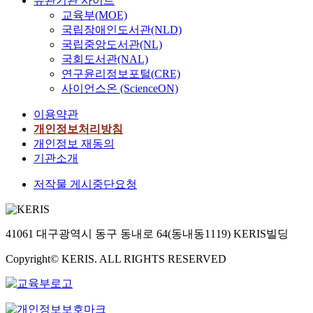
유관기관 사이트
e
교
法
小
o
e
중
-
교육부(MOE)
c
사
·
學
f
n
심
L
국립장애인도서관(NLD)
h
,
敎
校
C
t
의
e
국립중앙도서관(NL)
n
여
育
高
a
h
교
a
국회도서관(NAL)
o
교
評
學
r
e
과
r
연구윤리정보포털(CRE)
l
사
價
年
e
t
에
n
사이언스온 (ScienceON)
o
거
間
で
e
e
서
i
g
의
の
英
r
r
는
n
이용약관
y
동
相
語
E
m
학
g
개인정보처리방침
,
일
互
を
d
s
습
P
개인정보 재동의
a
한
連
敎
u
u
능
r
기관소개
n
높
結
え
c
s
력
o
d
은
の
る
a
e
과
c
저작물 게시중단요청
t
수
不
よ
t
d
속
e
h
준
足
う
i
i
도
s
e
을
し
に
o
n
의
s
t
나
て
な
41061 대구광역시 동구 동내로 64(동내동1119) KERIS빌딩
n
t
차
.
r
타
い
っ
t
h
를
I
e
내
の
Copyright© KERIS. ALL RIGHTS RESERVED
た
h
e
고
n
n
고
に
.
r
m
려
t
d
있
因
現
o
i
하
h
o
으
る
在
u
d
여
i
f