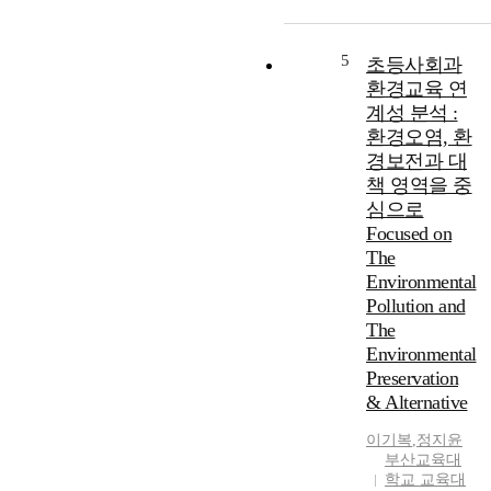
s
습
'
서
c
자
s
정
h
중
i
보
5
초등사회과
o
심
n
통
환경교육 연
o
의
f
신
계성 분석 :
l
교
o
기
t
환경오염, 환
육
r
술
e
을
경보전과 대
m
이
x
그
책 영역을 중
a
사
t
핵
심으로
t
용
b
심
Focused on
i
되
o
으
o
The
고
o
로
n
있
Environmental
k
하
-
는
Pollution and
s
고
o
상
The
a
있
r
황
Environmental
r
다
i
을
e
Preservation
.
e
조
r
다
& Alternative
n
사
e
원
t
하
l
이기복
,
정지윤
화
e
고
부산교육대
a
,
d
,
학교 교육대
t
전