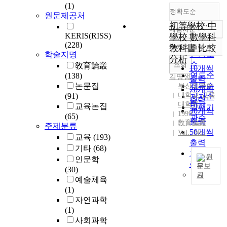
(1)
정확도순
원문제공처
初等學校·中
내림차순
정확도
KERIS(RISS)
學校 數學科
순
(228)
10개씩 출력
敎科書 比較
내림차순
인기도
학술지명
分析
순
조회
敎育論叢
10개씩
연도순
(138)
김명생
출력
논문집
제목순
부산외국어
20개씩
대학교 교육
(91)
저자순
출력
대학원
교육논집
발행기
30개씩
1999
(65)
관순
출력
敎育論叢
주제분류
50개씩
Vol.- No.-
교육
(193)
출력
기타
(68)
100개씩
원
인문학
출력
문보
(30)
기
T
예술체육
h
(1)
e
자연과학
a
(1)
i
사회과학