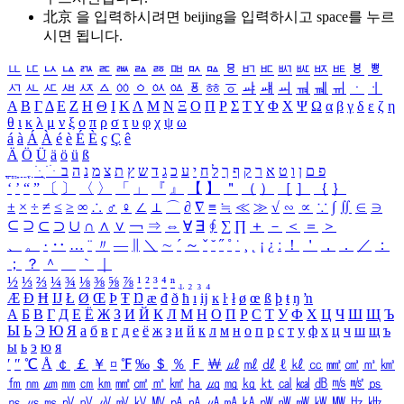
北京 을 입력하시려면
beijing
을 입력하시고 space를 누르
시면 됩니다.
ㅥ
ㅦ
ㅧ
ㅨ
ㅩ
ㅪ
ㅫ
ㅬ
ㅭ
ㅮ
ㅯ
ㅰ
ㅱ
ㅲ
ㅳ
ㅴ
ㅵ
ㅶ
ㅷ
ㅸ
ㅹ
ㅺ
ㅻ
ㅼ
ㅽ
ㅾ
ㅿ
ㆀ
ㆁ
ㆂ
ㆃ
ㆄ
ㆅ
ㆆ
ㆇ
ㆈ
ㆉ
ㆊ
ㆋ
ㆌ
ㆍ
ㆎ
Α
Β
Γ
Δ
Ε
Ζ
Η
Θ
Ι
Κ
Λ
Μ
Ν
Ξ
Ο
Π
Ρ
Σ
Τ
Υ
Φ
Χ
Ψ
Ω
α
β
γ
δ
ε
ζ
η
θ
ι
κ
λ
μ
ν
ξ
ο
π
ρ
σ
τ
υ
φ
χ
ψ
ω
á
à
Á
À
é
è
É
È
ç
Ç
ê
Ä
Ö
Ü
ä
ö
ü
ß
ְ
ֳ
ֲ
ֱ
ָ
ַ
ֵ
ֶ
ִ
ֹ
ּ
ֻ
ׂ
ׁ
ּ
ב
ה
נ
מ
צ
ת
ץ
ש
ד
ג
כ
ע
י
ח
ל
ך
ף
ק
ר
א
ט
ו
ן
ם
פ
‘
’
“
”
〔
〕
〈
〉
「
」
『
』
【
】
＂
（
）
［
］
｛
｝
±
×
÷
≠
≤
≥
∞
∴
♂
♀
∠
⊥
⌒
∂
∇
≡
≒
≪
≫
√
∽
∝
∵
∫
∬
∈
∋
⊆
⊇
⊂
⊃
∪
∩
∧
∨
￢
⇒
⇔
∀
∃
∮
∑
∏
＋
－
＜
＝
＞
、
。
·
‥
…
¨
〃
―
∥
＼
∼
´
～
ˇ
˘
˝
˚
˙
¸
˛
¡
¿
ː
！
＇
，
．
／
：
；
？
＾
＿
｀
｜
½
⅓
⅔
¼
¾
⅛
⅜
⅝
⅞
¹
²
³
⁴
ⁿ
₁
₂
₃
₄
Æ
Ð
Ħ
Ĳ
Ł
Ø
Œ
Þ
Ŧ
Ŋ
æ
đ
ð
ħ
ı
ĳ
ĸ
ŀ
ł
ø
œ
ß
þ
ŧ
ŋ
ŉ
А
Б
В
Г
Д
Е
Ё
Ж
З
И
Й
К
Л
М
Н
О
П
Р
С
Т
У
Ф
Х
Ц
Ч
Ш
Щ
Ъ
Ы
Ь
Э
Ю
Я
а
б
в
г
д
е
ё
ж
з
и
й
к
л
м
н
о
п
р
с
т
у
ф
х
ц
ч
ш
щ
ъ
ы
ь
э
ю
я
′
″
℃
Å
￠
￡
￥
¤
℉
‰
＄
％
Ｆ
￦
㎕
㎖
㎗
ℓ
㎘
㏄
㎣
㎤
㎥
㎦
㎙
㎚
㎛
㎜
㎝
㎞
㎟
㎠
㎡
㎢
㏊
㎍
㎎
㎏
㏏
㎈
㎉
㏈
㎧
㎨
㎰
㎱
㎲
㎳
㎴
㎵
㎶
㎷
㎸
㎹
㎀
㎁
㎂
㎃
㎄
㎺
㎻
㎽
㎾
㎿
㎐
㎑