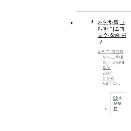
는
z
실
e
과
h
교
3
개인차를 고
o
과
려한 미술과
w
가
m
교수·학습 연
정
u
구
보
c
통
h
이형구
,
정경화
신
부산교육대
t
기
학교 교육대
h
술
학원
e
을
2004
c
논문집
사
o
Vol.6 No.-
용
n
한
t
수
원
e
업
문보
n
의
기
t
2
효
s
0
율
o
0
성
f
0