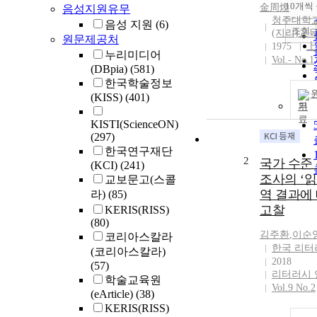
10개씩
金周煥
음성지원유무
청주대학교
음성 지원
(6)
조회
(지리)교
원문제공처
1975
上
누리미디어
Vol.- No.1
(DBpia)
(581)
한국학술정보
(KISS)
(401)
기
KISTI(ScienceON)
(297)
한국연구재단
2
국가 수준
(KCI)
(241)
조사의 ‘읽
교보문고(스콜
역 결과에
라)
(85)
고찰
KERIS(RISS)
(80)
김주환
,
이순
코리아스칼라
한국 리터
(코리아스칼라)
2018
(57)
리터러시 
학술교육원
Vol.9 No.2
(eArticle)
(38)
KERIS(RISS)