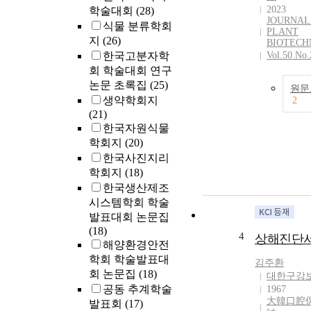
2023
학술대회
(28)
JOURNAL
식물 분류학회
PLANT
지
(26)
BIOTEC
한국고분자학
Vol.50 No.
회 학술대회 연구
논문 초록집
(25)
원문
생약학회지
2
(21)
한국자원식물
학회지
(20)
한국사진지리
학회지
(18)
한국생산제조
시스템학회 학술
발표대회 논문집
(18)
4
상해진단
해양환경안전
학회 학술발표대
김주환
회 논문집
(18)
대한구강
공동 추계학술
1967
大韓口腔
발표회
(17)