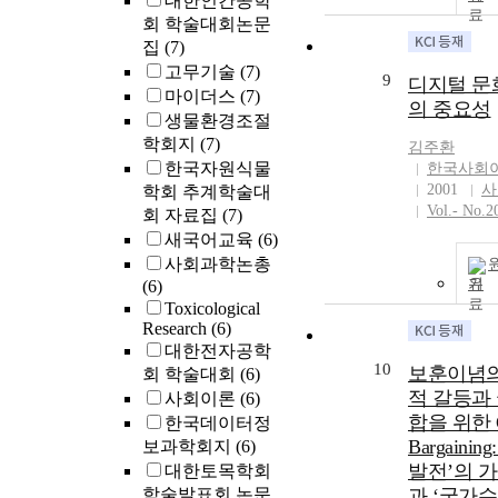
대한인간공학
우는 타당한지
회 학술대회논문
조선산업에는
집
(7)
않는다. 한국
고무기술
(7)
대한 실증적 
9
디지털 문
마이더스
(7)
해서 볼 때 
의 중요성
생물환경조절
업을 특징짓는
소의 경우 일
학회지
(7)
김주환
작투자도 없었
한국자원식물
한국사회
자본도 원천기
2001
사
학회 추계학술대
유럽으로부터 
Vol.- No.2
회 자료집
(7)
밍스의 지적과
새국어교육
(6)
국조선업의 패
사회과학논총
아시아지역통합
기
(6)
세계체제론적
Toxicological
서로의 재편과
Research
(6)
상품주기 변동
대한전자공학
에서 볼 것이 
10
보훈이념의
회 학술대회
(6)
역내 국가간 경
적 갈등과
사회이론
(6)
계적인 차원에
합을 위한 G
한국데이터정
주기’를 통해
Bargainin
보과학회지
(6)
야 한다. 따라
발전’의 
대한토목학회
업화에 대한 
학술발표회 논문
과 ‘국가수
일반론을 무리