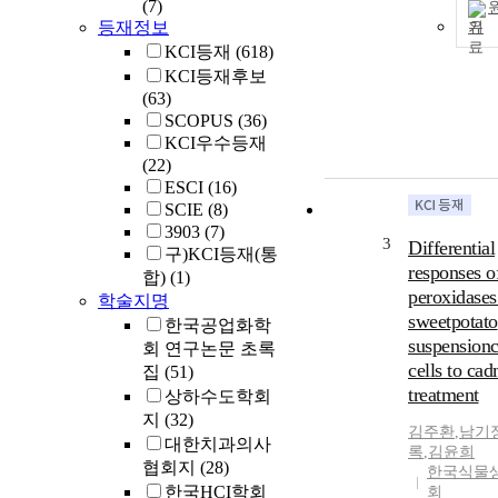
(7)
등재정보
기
KCI등재
(618)
KCI등재후보
(63)
SCOPUS
(36)
KCI우수등재
(22)
ESCI
(16)
SCIE
(8)
3903
(7)
3
Differential
구)KCI등재(통
responses o
합)
(1)
peroxidases
학술지명
sweetpotato
한국공업화학
suspensionc
회 연구논문 초록
cells to ca
집
(51)
treatment
상하수도학회
지
(32)
김주환
,
남기
대한치과의사
록
,
김윤희
협회지
(28)
한국식물
한국HCI학회
회