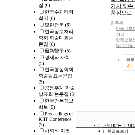
집
(6)
가치 훼손
하기 보다는 
한국수처리학
구사례를 풍부
중심으로
회지
(6)
에 종합적 결
김주환
는 신중함이 
열린전북
(6)
한국보훈
한국정보처리
2013
학회 학술대회논
한국보훈
문집
(6)
Vol.12 No.
最新醫學
(5)
경제와 사회
원문
(5)
2
한국행정학회
학술발표논문집
(5)
공동추계 학술
발표회 논문집
(5)
한국언론정보
학보
(5)
Proceedings of
KIIT Conference
(5)
내보내기
내
사회와 이론
한글로보기