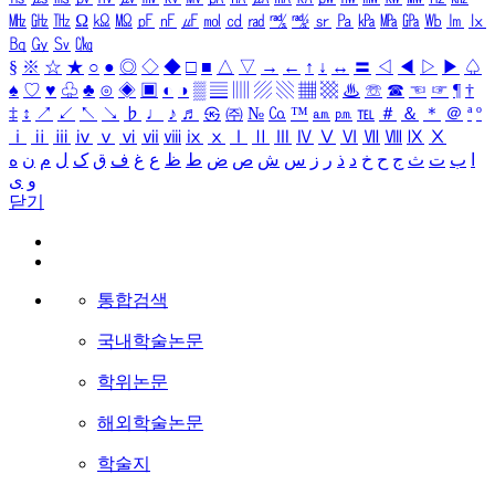
㎒
㎓
㎔
Ω
㏀
㏁
㎊
㎋
㎌
㏖
㏅
㎭
㎮
㎯
㏛
㎩
㎪
㎫
㎬
㏝
㏐
㏓
㏃
㏉
㏜
㏆
§
※
☆
★
○
●
◎
◇
◆
□
■
△
▽
→
←
↑
↓
↔
〓
◁
◀
▷
▶
♤
♠
♡
♥
♧
♣
⊙
◈
▣
◐
◑
▒
▤
▥
▨
▧
▦
▩
♨
☏
☎
☜
☞
¶
†
‡
↕
↗
↙
↖
↘
♭
♩
♪
♬
㉿
㈜
№
㏇
™
㏂
㏘
℡
＃
＆
＊
＠
ª
º
ⅰ
ⅱ
ⅲ
ⅳ
ⅴ
ⅵ
ⅶ
ⅷ
ⅸ
ⅹ
Ⅰ
Ⅱ
Ⅲ
Ⅳ
Ⅴ
Ⅵ
Ⅶ
Ⅷ
Ⅸ
Ⅹ
ا
ب
ت
ث
ج
ح
خ
د
ذ
ر
ز
س
ش
ص
ض
ط
ظ
ع
غ
ف
ق
ک
ل
م
ن
ه
و
ی
닫기
통합검색
국내학술논문
학위논문
해외학술논문
학술지