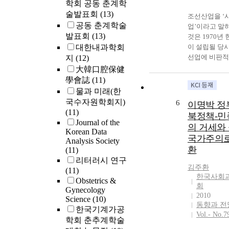
학회 공동 춘계학
술발표회
(13)
조선산업을 ‘
공동 춘계학술
업’이라고 말
발표회
(13)
것은 1970년
대한내과학회
이 설립될 당
선업에 비판적
지
(12)
들 사이에서 
大韓口腔保健
다. 또한 198
學會誌
(11)
조선불황이 극
물과 미래(한
조선업은 사
국수자원학회지)
6
이명박 정
포기해야 한다
(11)
북정책-민
있었다. 그러
Journal of the
의 거세와
갈수록 대형화
Korean Data
국가주의로
해가고 있으며
Analysis Society
환
육상조립과 자
(11)
해와 제어시스
리터러시 연구
김주환
화, 선박용 
(11)
한국사회
서의 새로운 
Obstetrics &
회
Gynecology
의 개발, 선박
2010
Science
(10)
확보를 위한 I
동향과 전
한국기계가공
기술을 적용해
Vol.- No.7
학회 춘추계학술
술집약적 산업