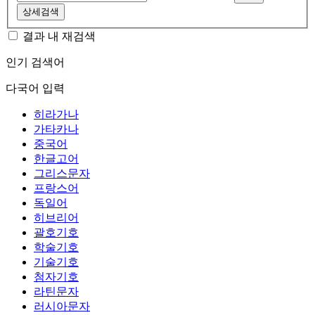
상세검색
결과 내 재검색
인기 검색어
다국어 입력
히라가나
가타카나
중국어
한글고어
그리스문자
프랑스어
독일어
히브리어
괄호기호
학술기호
기술기호
첨자기호
라틴문자
러시아문자