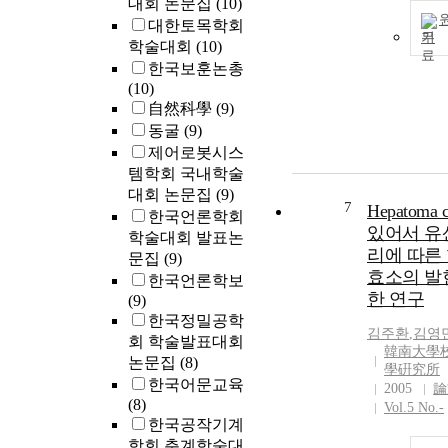
대회 논문집
(10)
국조선산업의
의 1차적 원
대한토목학회
기
다도 국가의 
학술대회
(10)
목에 따른 전
한국보훈논총
과 시장에 대한
(10)
지원에 있었고
自然科學
(9)
지 국가와 시
동굴
(9)
상 하나로 융
제어로봇시스
였다. 그러나 
템학회 국내학술
락에서 보면 
대회 논문집
(9)
물주기상 조선
7
Hepatoma 
한국언론학회
적 조건이 한
있어서 유
학술대회 발표논
의 발전을 가능
리에 따른
문집
(9)
커밍스는 동북
효소의 발
한국언론학보
업화가 2차대
한 연구
(9)
의 후원아래 
한국정밀공학
본의 동북아 
김주환
,
김영
회 학술발표대회
연관돼 있고 
韓南大學
논문집
(8)
경쟁력을 상실
學硏究所
한국어문교육
주변국으로의 
2005
論
(8)
계적 세계체제
Vol.5 No.-
한국공작기계
각국의 선택의
파악하고 이를
학회 춘계학술대