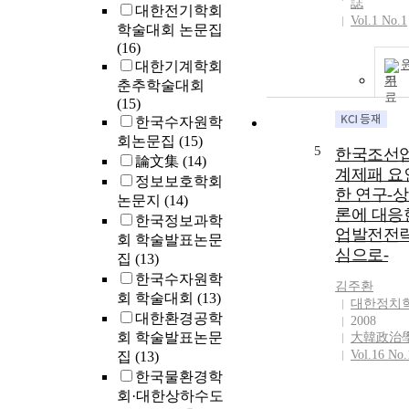
誌
대한전기학회
Vol.1 No.1
학술대회 논문집
(16)
대한기계학회
기
춘추학술대회
(15)
한국수자원학
회논문집
(15)
5
한국조선업
論文集
(14)
계제패 요
정보보호학회
한 연구-
논문지
(14)
론에 대응
한국정보과학
업발전전략
회 학술발표논문
심으로-
집
(13)
한국수자원학
김주환
회 학술대회
(13)
대한정치
대한환경공학
2008
회 학술발표논문
大韓政治
Vol.16 No.
집
(13)
한국물환경학
회·대한상하수도