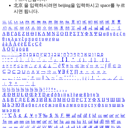
北京 을 입력하시려면
beijing
을 입력하시고 space를 누르
시면 됩니다.
ㅥ
ㅦ
ㅧ
ㅨ
ㅩ
ㅪ
ㅫ
ㅬ
ㅭ
ㅮ
ㅯ
ㅰ
ㅱ
ㅲ
ㅳ
ㅴ
ㅵ
ㅶ
ㅷ
ㅸ
ㅹ
ㅺ
ㅻ
ㅼ
ㅽ
ㅾ
ㅿ
ㆀ
ㆁ
ㆂ
ㆃ
ㆄ
ㆅ
ㆆ
ㆇ
ㆈ
ㆉ
ㆊ
ㆋ
ㆌ
ㆍ
ㆎ
Α
Β
Γ
Δ
Ε
Ζ
Η
Θ
Ι
Κ
Λ
Μ
Ν
Ξ
Ο
Π
Ρ
Σ
Τ
Υ
Φ
Χ
Ψ
Ω
α
β
γ
δ
ε
ζ
η
θ
ι
κ
λ
μ
ν
ξ
ο
π
ρ
σ
τ
υ
φ
χ
ψ
ω
á
à
Á
À
é
è
É
È
ç
Ç
ê
Ä
Ö
Ü
ä
ö
ü
ß
ְ
ֳ
ֲ
ֱ
ָ
ַ
ֵ
ֶ
ִ
ֹ
ּ
ֻ
ׂ
ׁ
ּ
ב
ה
נ
מ
צ
ת
ץ
ש
ד
ג
כ
ע
י
ח
ל
ך
ף
ק
ר
א
ט
ו
ן
ם
פ
‘
’
“
”
〔
〕
〈
〉
「
」
『
』
【
】
＂
（
）
［
］
｛
｝
±
×
÷
≠
≤
≥
∞
∴
♂
♀
∠
⊥
⌒
∂
∇
≡
≒
≪
≫
√
∽
∝
∵
∫
∬
∈
∋
⊆
⊇
⊂
⊃
∪
∩
∧
∨
￢
⇒
⇔
∀
∃
∮
∑
∏
＋
－
＜
＝
＞
、
。
·
‥
…
¨
〃
―
∥
＼
∼
´
～
ˇ
˘
˝
˚
˙
¸
˛
¡
¿
ː
！
＇
，
．
／
：
；
？
＾
＿
｀
｜
½
⅓
⅔
¼
¾
⅛
⅜
⅝
⅞
¹
²
³
⁴
ⁿ
₁
₂
₃
₄
Æ
Ð
Ħ
Ĳ
Ł
Ø
Œ
Þ
Ŧ
Ŋ
æ
đ
ð
ħ
ı
ĳ
ĸ
ŀ
ł
ø
œ
ß
þ
ŧ
ŋ
ŉ
А
Б
В
Г
Д
Е
Ё
Ж
З
И
Й
К
Л
М
Н
О
П
Р
С
Т
У
Ф
Х
Ц
Ч
Ш
Щ
Ъ
Ы
Ь
Э
Ю
Я
а
б
в
г
д
е
ё
ж
з
и
й
к
л
м
н
о
п
р
с
т
у
ф
х
ц
ч
ш
щ
ъ
ы
ь
э
ю
я
′
″
℃
Å
￠
￡
￥
¤
℉
‰
＄
％
Ｆ
￦
㎕
㎖
㎗
ℓ
㎘
㏄
㎣
㎤
㎥
㎦
㎙
㎚
㎛
㎜
㎝
㎞
㎟
㎠
㎡
㎢
㏊
㎍
㎎
㎏
㏏
㎈
㎉
㏈
㎧
㎨
㎰
㎱
㎲
㎳
㎴
㎵
㎶
㎷
㎸
㎹
㎀
㎁
㎂
㎃
㎄
㎺
㎻
㎽
㎾
㎿
㎐
㎑