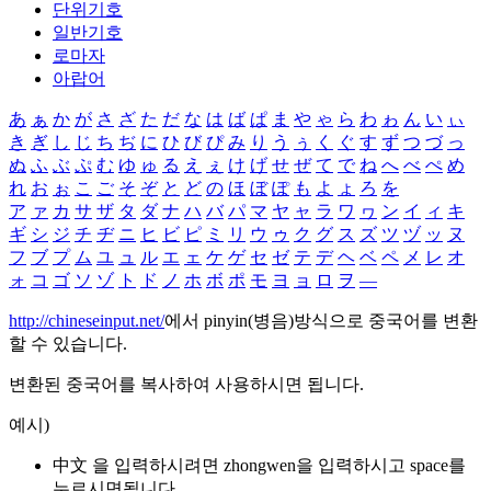
단위기호
일반기호
로마자
아랍어
あ
ぁ
か
が
さ
ざ
た
だ
な
は
ば
ぱ
ま
や
ゃ
ら
わ
ゎ
ん
い
ぃ
き
ぎ
し
じ
ち
ぢ
に
ひ
び
ぴ
み
り
う
ぅ
く
ぐ
す
ず
つ
づ
っ
ぬ
ふ
ぶ
ぷ
む
ゆ
ゅ
る
え
ぇ
け
げ
せ
ぜ
て
で
ね
へ
べ
ぺ
め
れ
お
ぉ
こ
ご
そ
ぞ
と
ど
の
ほ
ぼ
ぽ
も
よ
ょ
ろ
を
ア
ァ
カ
サ
ザ
タ
ダ
ナ
ハ
バ
パ
マ
ヤ
ャ
ラ
ワ
ヮ
ン
イ
ィ
キ
ギ
シ
ジ
チ
ヂ
ニ
ヒ
ビ
ピ
ミ
リ
ウ
ゥ
ク
グ
ス
ズ
ツ
ヅ
ッ
ヌ
フ
ブ
プ
ム
ユ
ュ
ル
エ
ェ
ケ
ゲ
セ
ゼ
テ
デ
ヘ
ベ
ペ
メ
レ
オ
ォ
コ
ゴ
ソ
ゾ
ト
ド
ノ
ホ
ボ
ポ
モ
ヨ
ョ
ロ
ヲ
―
http://chineseinput.net/
에서 pinyin(병음)방식으로 중국어를 변환
할 수 있습니다.
변환된 중국어를 복사하여 사용하시면 됩니다.
예시)
中文 을 입력하시려면
zhongwen
을 입력하시고 space를
누르시면됩니다.