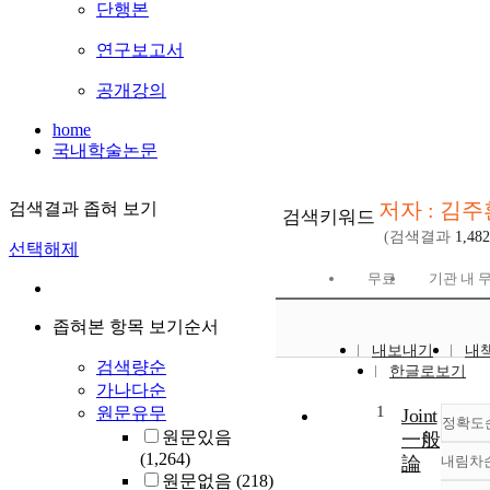
단행본
연구보고서
공개강의
home
국내학술논문
저자 : 김주
검색결과 좁혀 보기
검색키워드
(검색결과
1,482
선택해제
무료
기관 내 
좁혀본 항목 보기순서
내보내기
내
검색량순
한글로보기
가나다순
1
원문유무
Joint
정확도
원문있음
一般
(1,264)
論
내림차
원문없음
(218)