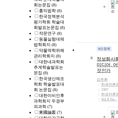
(Flying Gee
회논문집
(8)
기
상품주기(Produc
홍익법학
(8)
론으로 설명한
한국정책분석
나 한국조선업
평가학회 학술대
정을 상품주기
회발표논문집
(8)
시기구분하고
작문연구
(8)
과 기술의 도
동물실험대체
분석해봤지만 
법학회지
(8)
미약하다. 조
약물역학위해
한 한 일본과 
관리학회지
(8)
음부터 경쟁관
8
정보화사회
대한내과학회
했지 동북아
미디어, 
추계학술발표논
생산물주기에 
것인가
문집
(8)
산업의 이전과
있다는 점이다
한국생산제조
김주환
처음부터 조선
학회 학술발표대
한국언론
전을 꺼렸다. 
회 논문집
(8)
1997
업화를 과거 
한국언론
대한이비인후
맥락과 지역통
Vol.8 No.-
과학회지 두경부
에서 이해하는
외과학
(7)
론은 섬유산업
東國論叢
(7)
제철을 대상으
기