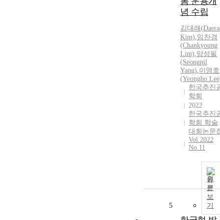
폼 운용개
념 수립
김대래
(
Daera
Kim
)
,
임찬경
(Chankyoung
Lim)
,
양성필
(Seongpil
Yang)
,
이영호
(Yeongho Lee
한국추진
학회
2022
한국추진
학회 학술
대회논문
Vol.2022
No.11
원
문
보
5
기