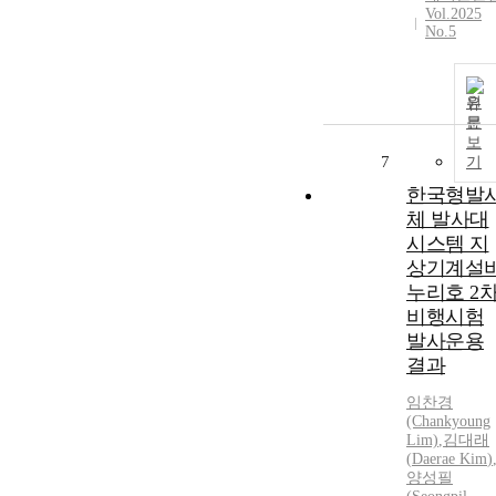
Vol.2025
No.5
원
문
보
7
기
한국형발
체 발사대
시스템 지
상기계설
누리호 2
비행시험
발사운용
결과
임찬경
(Chankyoung
Lim)
,
김대래
(
Daerae
Kim
)
양성필