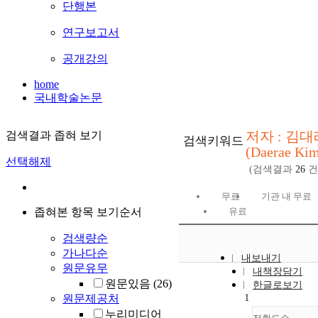
단행본
연구보고서
공개강의
home
국내학술논문
저자 : 김대
검색결과 좁혀 보기
검색키워드
(Daerae Ki
선택해제
(검색결과
26
건
무료
기관 내 무료
좁혀본 항목 보기순서
유료
검색량순
가나다순
내보내기
원문유무
내책장담기
원문있음
(26)
한글로보기
1
원문제공처
누리미디어