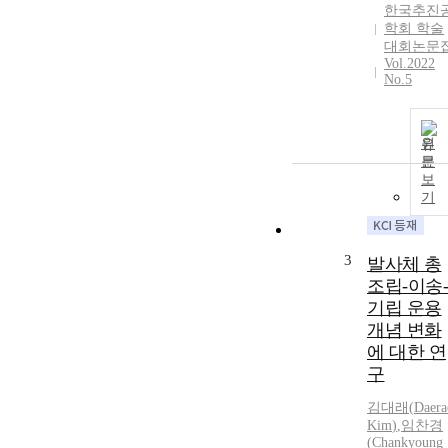
한국추진
학회 학술
대회논문
Vol.2022
No.5
원
문
보
기
3
발사체 총
조립-이송-
기립 운용
개념 변화
에 대한 연
구
김대래
(
Daera
Kim
)
,
임찬경
(Chankyoung