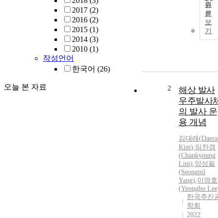
2018
(3)
원
2017
(2)
문
2016
(2)
보
2015
(1)
기
2014
(3)
2010
(1)
작성언어
한국어
(26)
오늘 본 자료
2
해상 발사
우주발사
의 발사 운
용 개념
김대래
(
Daera
Kim
)
,
임찬경
(Chankyoung
Lim)
,
양성필
(Seongpil
Yang)
,
이영호
(Yeongho Lee
한국추진
학회
2022