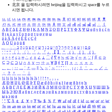
北京 을 입력하시려면
beijing
을 입력하시고 space를 누르
시면 됩니다.
ㅥ
ㅦ
ㅧ
ㅨ
ㅩ
ㅪ
ㅫ
ㅬ
ㅭ
ㅮ
ㅯ
ㅰ
ㅱ
ㅲ
ㅳ
ㅴ
ㅵ
ㅶ
ㅷ
ㅸ
ㅹ
ㅺ
ㅻ
ㅼ
ㅽ
ㅾ
ㅿ
ㆀ
ㆁ
ㆂ
ㆃ
ㆄ
ㆅ
ㆆ
ㆇ
ㆈ
ㆉ
ㆊ
ㆋ
ㆌ
ㆍ
ㆎ
Α
Β
Γ
Δ
Ε
Ζ
Η
Θ
Ι
Κ
Λ
Μ
Ν
Ξ
Ο
Π
Ρ
Σ
Τ
Υ
Φ
Χ
Ψ
Ω
α
β
γ
δ
ε
ζ
η
θ
ι
κ
λ
μ
ν
ξ
ο
π
ρ
σ
τ
υ
φ
χ
ψ
ω
á
à
Á
À
é
è
É
È
ç
Ç
ê
Ä
Ö
Ü
ä
ö
ü
ß
ְ
ֳ
ֲ
ֱ
ָ
ַ
ֵ
ֶ
ִ
ֹ
ּ
ֻ
ׂ
ׁ
ּ
ב
ה
נ
מ
צ
ת
ץ
ש
ד
ג
כ
ע
י
ח
ל
ך
ף
ק
ר
א
ט
ו
ן
ם
פ
‘
’
“
”
〔
〕
〈
〉
「
」
『
』
【
】
＂
（
）
［
］
｛
｝
±
×
÷
≠
≤
≥
∞
∴
♂
♀
∠
⊥
⌒
∂
∇
≡
≒
≪
≫
√
∽
∝
∵
∫
∬
∈
∋
⊆
⊇
⊂
⊃
∪
∩
∧
∨
￢
⇒
⇔
∀
∃
∮
∑
∏
＋
－
＜
＝
＞
、
。
·
‥
…
¨
〃
―
∥
＼
∼
´
～
ˇ
˘
˝
˚
˙
¸
˛
¡
¿
ː
！
＇
，
．
／
：
；
？
＾
＿
｀
｜
½
⅓
⅔
¼
¾
⅛
⅜
⅝
⅞
¹
²
³
⁴
ⁿ
₁
₂
₃
₄
Æ
Ð
Ħ
Ĳ
Ł
Ø
Œ
Þ
Ŧ
Ŋ
æ
đ
ð
ħ
ı
ĳ
ĸ
ŀ
ł
ø
œ
ß
þ
ŧ
ŋ
ŉ
А
Б
В
Г
Д
Е
Ё
Ж
З
И
Й
К
Л
М
Н
О
П
Р
С
Т
У
Ф
Х
Ц
Ч
Ш
Щ
Ъ
Ы
Ь
Э
Ю
Я
а
б
в
г
д
е
ё
ж
з
и
й
к
л
м
н
о
п
р
с
т
у
ф
х
ц
ч
ш
щ
ъ
ы
ь
э
ю
я
′
″
℃
Å
￠
￡
￥
¤
℉
‰
＄
％
Ｆ
￦
㎕
㎖
㎗
ℓ
㎘
㏄
㎣
㎤
㎥
㎦
㎙
㎚
㎛
㎜
㎝
㎞
㎟
㎠
㎡
㎢
㏊
㎍
㎎
㎏
㏏
㎈
㎉
㏈
㎧
㎨
㎰
㎱
㎲
㎳
㎴
㎵
㎶
㎷
㎸
㎹
㎀
㎁
㎂
㎃
㎄
㎺
㎻
㎽
㎾
㎿
㎐
㎑