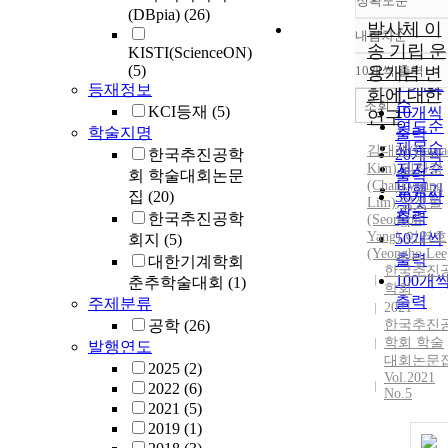
정확도순
(DBpia)
(26)
발사체 이
내림차순
정확도
송 기립 운
KISTI(ScienceON)
순
(5)
10개씩 출력
용개념 변
내림차
인기도
등재정보
화에 대한
순
조회
KCI등재
(5)
10개씩
연구
연도순
학술지명
출력
제목순
김대래
(
Daera
한국추진공학
20개씩
저자순
Kim
)
,
임찬경
회 학술대회논문
출력
(Chankyoung
발행기
집
(20)
30개씩
Lim)
,
양성필
관순
출력
한국추진공학
(Seongpil
Yang)
,
이영호
50개씩
회지
(5)
(Yeongho Lee
출력
대한기계학회
한국추진
100개
춘추학술대회
(1)
학회
출력
주제분류
2021
공학
(26)
한국추진
학회 학술
발행연도
대회논문
2025
(2)
Vol.2021
2022
(6)
No.5
2021
(5)
2019
(1)