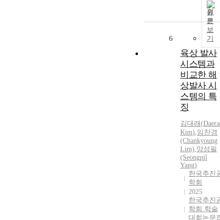
원
문
보
6
기
육상 발사
시스템과
비교한 해
상발사 시
스템의 특
징
김대래
(
Daera
Kim
)
,
임찬경
(Chankyoung
Lim)
,
양성필
(Seongpil
Yang)
한국추진
학회
2025
한국추진
학회 학술
대회논문