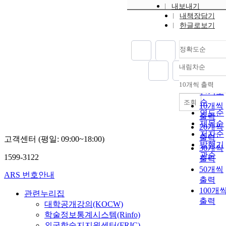
내보내기
내책장담기
한글로보기
정확도순
내림차순
정확도
순
10개씩 출력
내림차
인기도
순
조회
10개씩
연도순
출력
제목순
20개씩
저자순
출력
고객센터 (평일: 09:00~18:00)
발행기
30개씩
관순
1599-3122
출력
50개씩
ARS 번호안내
출력
100개
관련누리집
출력
대학공개강의(KOCW)
학술정보통계시스템(Rinfo)
외국학술지지원센터(FRIC)