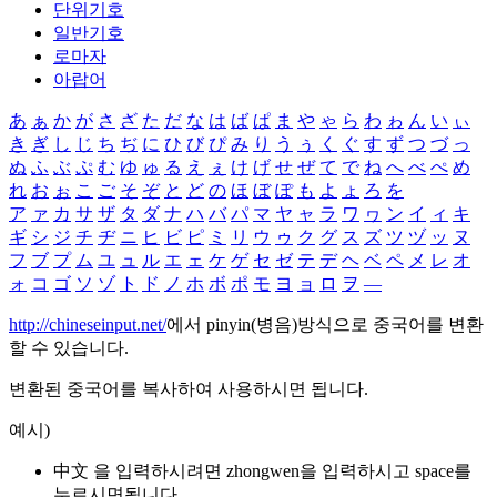
단위기호
일반기호
로마자
아랍어
あ
ぁ
か
が
さ
ざ
た
だ
な
は
ば
ぱ
ま
や
ゃ
ら
わ
ゎ
ん
い
ぃ
き
ぎ
し
じ
ち
ぢ
に
ひ
び
ぴ
み
り
う
ぅ
く
ぐ
す
ず
つ
づ
っ
ぬ
ふ
ぶ
ぷ
む
ゆ
ゅ
る
え
ぇ
け
げ
せ
ぜ
て
で
ね
へ
べ
ぺ
め
れ
お
ぉ
こ
ご
そ
ぞ
と
ど
の
ほ
ぼ
ぽ
も
よ
ょ
ろ
を
ア
ァ
カ
サ
ザ
タ
ダ
ナ
ハ
バ
パ
マ
ヤ
ャ
ラ
ワ
ヮ
ン
イ
ィ
キ
ギ
シ
ジ
チ
ヂ
ニ
ヒ
ビ
ピ
ミ
リ
ウ
ゥ
ク
グ
ス
ズ
ツ
ヅ
ッ
ヌ
フ
ブ
プ
ム
ユ
ュ
ル
エ
ェ
ケ
ゲ
セ
ゼ
テ
デ
ヘ
ベ
ペ
メ
レ
オ
ォ
コ
ゴ
ソ
ゾ
ト
ド
ノ
ホ
ボ
ポ
モ
ヨ
ョ
ロ
ヲ
―
http://chineseinput.net/
에서 pinyin(병음)방식으로 중국어를 변환
할 수 있습니다.
변환된 중국어를 복사하여 사용하시면 됩니다.
예시)
中文 을 입력하시려면
zhongwen
을 입력하시고 space를
누르시면됩니다.