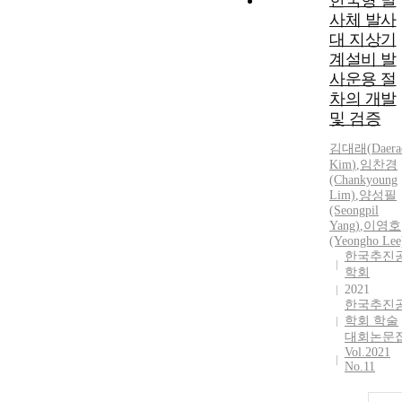
한국형 발
사체 발사
대 지상기
계설비 발
사운용 절
차의 개발
및 검증
김대래
(
Daera
Kim
)
,
임찬경
(Chankyoung
Lim)
,
양성필
(Seongpil
Yang)
,
이영호
(Yeongho Lee
한국추진
학회
2021
한국추진
학회 학술
대회논문
Vol.2021
No.11