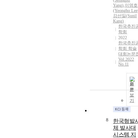
(Seongpil
Yang)
,
이영호
(Yeongho Lee
강선일(Sunil
Kang)
한국추진
학회
2022
한국추진
학회 학술
대회논문
Vol.2022
No.11
원
문
보
기
8
한국형발
체 발사대
시스템 지