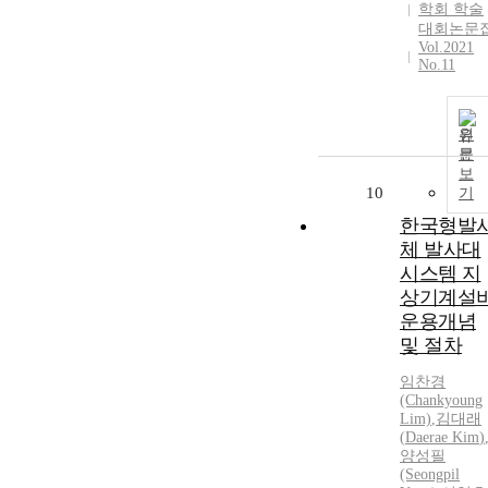
학회 학술
대회논문
Vol.2021
No.11
원
문
보
10
기
한국형발
체 발사대
시스템 지
상기계설
운용개념
및 절차
임찬경
(Chankyoung
Lim)
,
김대래
(
Daerae
Kim
)
양성필
(Seongpil