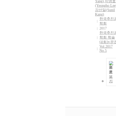
Yang)
,
이영호
(Yeongho Lee
강선일(Sunil
Kang)
한국추진
학회
2017
한국추진
학회 학술
대회논문
Vol.2017
No.5
원
문
보
기