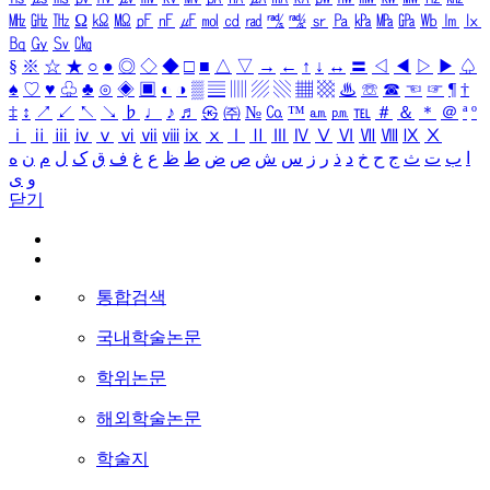
㎒
㎓
㎔
Ω
㏀
㏁
㎊
㎋
㎌
㏖
㏅
㎭
㎮
㎯
㏛
㎩
㎪
㎫
㎬
㏝
㏐
㏓
㏃
㏉
㏜
㏆
§
※
☆
★
○
●
◎
◇
◆
□
■
△
▽
→
←
↑
↓
↔
〓
◁
◀
▷
▶
♤
♠
♡
♥
♧
♣
⊙
◈
▣
◐
◑
▒
▤
▥
▨
▧
▦
▩
♨
☏
☎
☜
☞
¶
†
‡
↕
↗
↙
↖
↘
♭
♩
♪
♬
㉿
㈜
№
㏇
™
㏂
㏘
℡
＃
＆
＊
＠
ª
º
ⅰ
ⅱ
ⅲ
ⅳ
ⅴ
ⅵ
ⅶ
ⅷ
ⅸ
ⅹ
Ⅰ
Ⅱ
Ⅲ
Ⅳ
Ⅴ
Ⅵ
Ⅶ
Ⅷ
Ⅸ
Ⅹ
ا
ب
ت
ث
ج
ح
خ
د
ذ
ر
ز
س
ش
ص
ض
ط
ظ
ع
غ
ف
ق
ک
ل
م
ن
ه
و
ی
닫기
통합검색
국내학술논문
학위논문
해외학술논문
학술지