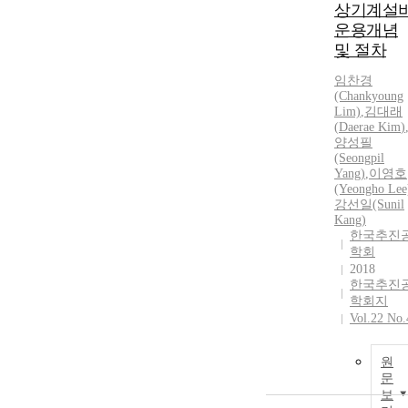
상기계설
운용개념
및 절차
임찬경
(Chankyoung
Lim)
,
김대래
(
Daerae
Kim
)
양성필
(Seongpil
Yang)
,
이영호
(Yeongho Lee
강선일(Sunil
Kang)
한국추진
학회
2018
한국추진
학회지
Vol.22 No.
원
문
보