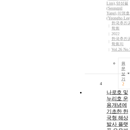
Lim)
,
양성필
(Seongpil
Yang)
,
이영호
(Yeongho Lee
한국추진
학회
2022
한국추진
학회지
Vol.26 No.
원
문
보
기
4
2
나로호 및
누리호 운
용개념에
기초한 한
국형 해상
발사 플랫