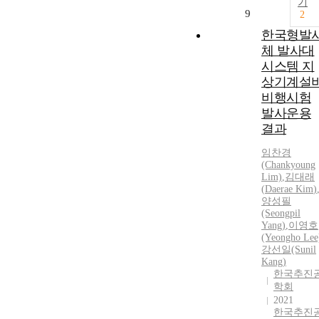
기
9
2
한국형발
체 발사대
시스템 지
상기계설
비행시험
발사운용
결과
임찬경
(Chankyoung
Lim)
,
김대래
(
Daerae
Kim
)
양성필
(Seongpil
Yang)
,
이영호
(Yeongho Lee
강선일(Sunil
Kang)
한국추진
학회
2021
한국추진