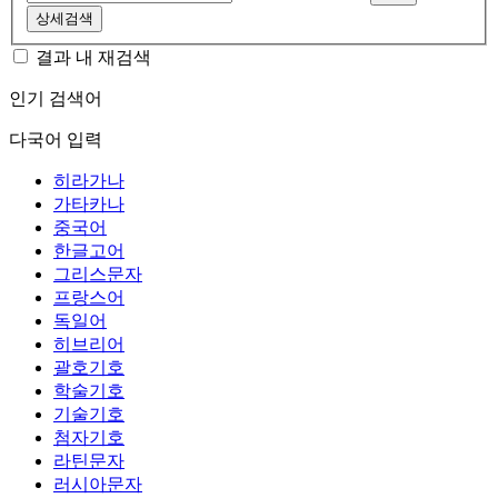
상세검색
결과 내 재검색
인기 검색어
다국어 입력
히라가나
가타카나
중국어
한글고어
그리스문자
프랑스어
독일어
히브리어
괄호기호
학술기호
기술기호
첨자기호
라틴문자
러시아문자