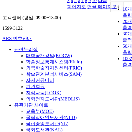
3
4
5
6
7
8
9
10
다음
페이지로
맨끝 페이지로
조회
10
출력
고객센터 (평일: 09:00~18:00)
20
출력
1599-3122
30
ARS 번호안내
출력
50
관련누리집
출력
대학공개강의(KOCW)
10
학술정보통계시스템(Rinfo)
출력
외국학술지지원센터(FRIC)
학술관계분석서비스(SAM)
사서커뮤니티
기관회원
지식나눔(LOOK)
의학전자도서관(MEDLIS)
유관기관 사이트
교육부(MOE)
국립장애인도서관(NLD)
국립중앙도서관(NL)
국회도서관(NAL)