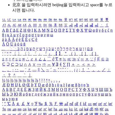
北京 을 입력하시려면
beijing
을 입력하시고 space를 누르
시면 됩니다.
ㅥ
ㅦ
ㅧ
ㅨ
ㅩ
ㅪ
ㅫ
ㅬ
ㅭ
ㅮ
ㅯ
ㅰ
ㅱ
ㅲ
ㅳ
ㅴ
ㅵ
ㅶ
ㅷ
ㅸ
ㅹ
ㅺ
ㅻ
ㅼ
ㅽ
ㅾ
ㅿ
ㆀ
ㆁ
ㆂ
ㆃ
ㆄ
ㆅ
ㆆ
ㆇ
ㆈ
ㆉ
ㆊ
ㆋ
ㆌ
ㆍ
ㆎ
Α
Β
Γ
Δ
Ε
Ζ
Η
Θ
Ι
Κ
Λ
Μ
Ν
Ξ
Ο
Π
Ρ
Σ
Τ
Υ
Φ
Χ
Ψ
Ω
α
β
γ
δ
ε
ζ
η
θ
ι
κ
λ
μ
ν
ξ
ο
π
ρ
σ
τ
υ
φ
χ
ψ
ω
á
à
Á
À
é
è
É
È
ç
Ç
ê
Ä
Ö
Ü
ä
ö
ü
ß
ְ
ֳ
ֲ
ֱ
ָ
ַ
ֵ
ֶ
ִ
ֹ
ּ
ֻ
ׂ
ׁ
ּ
ב
ה
נ
מ
צ
ת
ץ
ש
ד
ג
כ
ע
י
ח
ל
ך
ף
ק
ר
א
ט
ו
ן
ם
פ
‘
’
“
”
〔
〕
〈
〉
「
」
『
』
【
】
＂
（
）
［
］
｛
｝
±
×
÷
≠
≤
≥
∞
∴
♂
♀
∠
⊥
⌒
∂
∇
≡
≒
≪
≫
√
∽
∝
∵
∫
∬
∈
∋
⊆
⊇
⊂
⊃
∪
∩
∧
∨
￢
⇒
⇔
∀
∃
∮
∑
∏
＋
－
＜
＝
＞
、
。
·
‥
…
¨
〃
―
∥
＼
∼
´
～
ˇ
˘
˝
˚
˙
¸
˛
¡
¿
ː
！
＇
，
．
／
：
；
？
＾
＿
｀
｜
½
⅓
⅔
¼
¾
⅛
⅜
⅝
⅞
¹
²
³
⁴
ⁿ
₁
₂
₃
₄
Æ
Ð
Ħ
Ĳ
Ł
Ø
Œ
Þ
Ŧ
Ŋ
æ
đ
ð
ħ
ı
ĳ
ĸ
ŀ
ł
ø
œ
ß
þ
ŧ
ŋ
ŉ
А
Б
В
Г
Д
Е
Ё
Ж
З
И
Й
К
Л
М
Н
О
П
Р
С
Т
У
Ф
Х
Ц
Ч
Ш
Щ
Ъ
Ы
Ь
Э
Ю
Я
а
б
в
г
д
е
ё
ж
з
и
й
к
л
м
н
о
п
р
с
т
у
ф
х
ц
ч
ш
щ
ъ
ы
ь
э
ю
я
′
″
℃
Å
￠
￡
￥
¤
℉
‰
＄
％
Ｆ
￦
㎕
㎖
㎗
ℓ
㎘
㏄
㎣
㎤
㎥
㎦
㎙
㎚
㎛
㎜
㎝
㎞
㎟
㎠
㎡
㎢
㏊
㎍
㎎
㎏
㏏
㎈
㎉
㏈
㎧
㎨
㎰
㎱
㎲
㎳
㎴
㎵
㎶
㎷
㎸
㎹
㎀
㎁
㎂
㎃
㎄
㎺
㎻
㎽
㎾
㎿
㎐
㎑