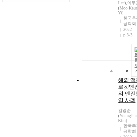
Lee),이
(Moo Keu
Yi)
한국추
공학회
2022
p.3-3
4
해외 액
로켓엔
의 엔진
열 사례
김영준
(YoungJun
Kim)
한국추
공학회