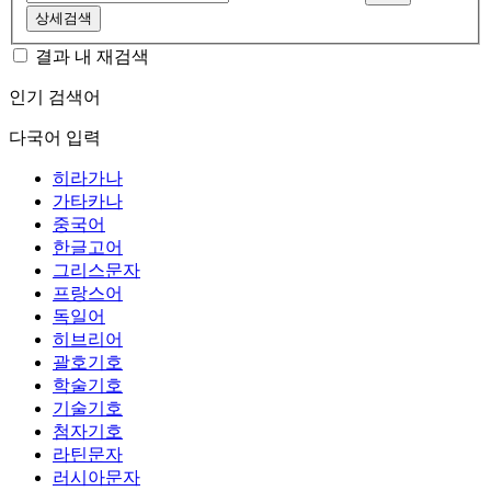
상세검색
결과 내 재검색
인기 검색어
다국어 입력
히라가나
가타카나
중국어
한글고어
그리스문자
프랑스어
독일어
히브리어
괄호기호
학술기호
기술기호
첨자기호
라틴문자
러시아문자