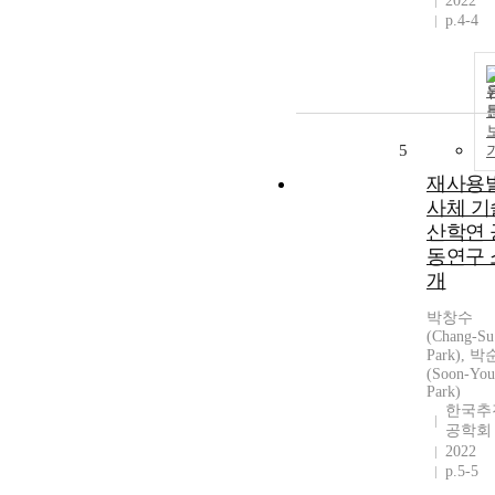
2022
p.4-4
5
재사용
사체 기
산학연 
동연구 
개
박창수
(Chang-Su
Park), 
(Soon-Yo
Park)
한국추
공학회
2022
p.5-5