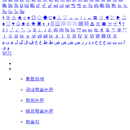
㎒
㎓
㎔
Ω
㏀
㏁
㎊
㎋
㎌
㏖
㏅
㎭
㎮
㎯
㏛
㎩
㎪
㎫
㎬
㏝
㏐
㏓
㏃
㏉
㏜
㏆
§
※
☆
★
○
●
◎
◇
◆
□
■
△
▽
→
←
↑
↓
↔
〓
◁
◀
▷
▶
♤
♠
♡
♥
♧
♣
⊙
◈
▣
◐
◑
▒
▤
▥
▨
▧
▦
▩
♨
☏
☎
☜
☞
¶
†
‡
↕
↗
↙
↖
↘
♭
♩
♪
♬
㉿
㈜
№
㏇
™
㏂
㏘
℡
＃
＆
＊
＠
ª
º
ⅰ
ⅱ
ⅲ
ⅳ
ⅴ
ⅵ
ⅶ
ⅷ
ⅸ
ⅹ
Ⅰ
Ⅱ
Ⅲ
Ⅳ
Ⅴ
Ⅵ
Ⅶ
Ⅷ
Ⅸ
Ⅹ
ا
ب
ت
ث
ج
ح
خ
د
ذ
ر
ز
س
ش
ص
ض
ط
ظ
ع
غ
ف
ق
ک
ل
م
ن
ه
و
ی
닫기
통합검색
국내학술논문
학위논문
해외학술논문
학술지