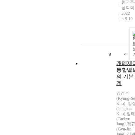
한국추
공학회
2022
p.8-10
9
개폐제
통합밸
의 기본
계
김경석
(Kyung-S
Kim), 
(Junghan
Kim),정
(Taekyu
Jung),정
(Gyu-Jin
Jung),김