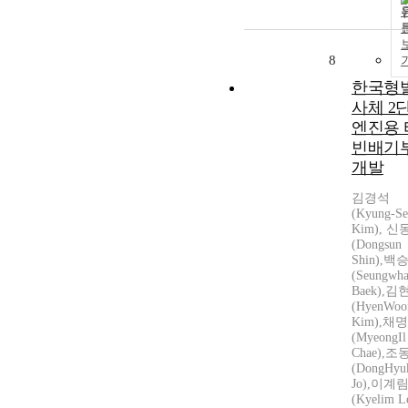
8
한국형
사체 2
엔진용 
빈배기
개발
김경석
(Kyung-S
Kim), 
(Dongsun
Shin),백
(Seungwh
Baek),김
(HyenWoo
Kim),채
(MyeongIl
Chae),조
(DongHyu
Jo),이계
(Kyelim L