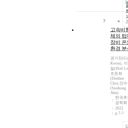
7
고속비
체의 탑
장비 온
환경 분
권기진(Gij
Kwon), 
일(Hoil Le
조돈희
(Donhee
Cho),안
(Soohong
Ahn)
한국추
공학회
2022
p.7-7