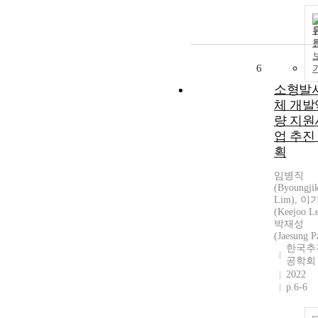
6
소형발
체 개발
량 지원
업 추진
획
임병직
(Byoungji
Lim), 이
(Keejoo Le
박재성
(Jaesung P
한국추
공학회
2022
p.6-6