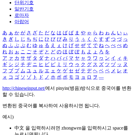
단위기호
일반기호
로마자
아랍어
あ
ぁ
か
が
さ
ざ
た
だ
な
は
ば
ぱ
ま
や
ゃ
ら
わ
ゎ
ん
い
ぃ
き
ぎ
し
じ
ち
ぢ
に
ひ
び
ぴ
み
り
う
ぅ
く
ぐ
す
ず
つ
づ
っ
ぬ
ふ
ぶ
ぷ
む
ゆ
ゅ
る
え
ぇ
け
げ
せ
ぜ
て
で
ね
へ
べ
ぺ
め
れ
お
ぉ
こ
ご
そ
ぞ
と
ど
の
ほ
ぼ
ぽ
も
よ
ょ
ろ
を
ア
ァ
カ
サ
ザ
タ
ダ
ナ
ハ
バ
パ
マ
ヤ
ャ
ラ
ワ
ヮ
ン
イ
ィ
キ
ギ
シ
ジ
チ
ヂ
ニ
ヒ
ビ
ピ
ミ
リ
ウ
ゥ
ク
グ
ス
ズ
ツ
ヅ
ッ
ヌ
フ
ブ
プ
ム
ユ
ュ
ル
エ
ェ
ケ
ゲ
セ
ゼ
テ
デ
ヘ
ベ
ペ
メ
レ
オ
ォ
コ
ゴ
ソ
ゾ
ト
ド
ノ
ホ
ボ
ポ
モ
ヨ
ョ
ロ
ヲ
―
http://chineseinput.net/
에서 pinyin(병음)방식으로 중국어를 변환
할 수 있습니다.
변환된 중국어를 복사하여 사용하시면 됩니다.
예시)
中文 을 입력하시려면
zhongwen
을 입력하시고 space를
누르시면됩니다.