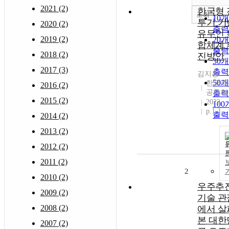
2021 (2)
한국형 
조회
10
투기 기
2020 (2)
출력
유무인 
2019 (2)
20
합체계 
출력
2018 (2)
진방안
30
2017 (3)
출력
김지홍
50
한국추
2016 (2)
공학회
출력
2015 (2)
2022
10
p.1-1
출력
2014 (2)
2013 (2)
2012 (2)
2011 (2)
2
2010 (2)
우주추
2009 (2)
기술 관
2008 (2)
에서 살
본 대한
2007 (2)