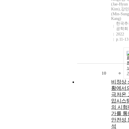
(Jae-Hyun
Kim),강
(Min-Sung
Kang)
한국추
공학회
2022
p.11-13
10
비정상 
황에서
극저온 
압시스
의 시험
가를 통
안전성 
석