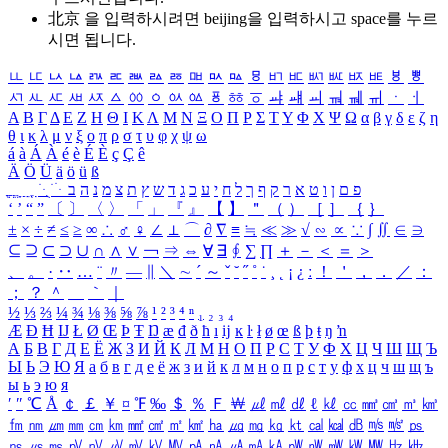
北京 을 입력하시려면
beijing
을 입력하시고 space를 누르
시면 됩니다.
ㅥ
ㅦ
ㅧ
ㅨ
ㅩ
ㅪ
ㅫ
ㅬ
ㅭ
ㅮ
ㅯ
ㅰ
ㅱ
ㅲ
ㅳ
ㅴ
ㅵ
ㅶ
ㅷ
ㅸ
ㅹ
ㅺ
ㅻ
ㅼ
ㅽ
ㅾ
ㅿ
ㆀ
ㆁ
ㆂ
ㆃ
ㆄ
ㆅ
ㆆ
ㆇ
ㆈ
ㆉ
ㆊ
ㆋ
ㆌ
ㆍ
ㆎ
Α
Β
Γ
Δ
Ε
Ζ
Η
Θ
Ι
Κ
Λ
Μ
Ν
Ξ
Ο
Π
Ρ
Σ
Τ
Υ
Φ
Χ
Ψ
Ω
α
β
γ
δ
ε
ζ
η
θ
ι
κ
λ
μ
ν
ξ
ο
π
ρ
σ
τ
υ
φ
χ
ψ
ω
á
à
Á
À
é
è
É
È
ç
Ç
ê
Ä
Ö
Ü
ä
ö
ü
ß
ְ
ֳ
ֲ
ֱ
ָ
ַ
ֵ
ֶ
ִ
ֹ
ּ
ֻ
ׂ
ׁ
ּ
ב
ה
נ
מ
צ
ת
ץ
ש
ד
ג
כ
ע
י
ח
ל
ך
ף
ק
ר
א
ט
ו
ן
ם
פ
‘
’
“
”
〔
〕
〈
〉
「
」
『
』
【
】
＂
（
）
［
］
｛
｝
±
×
÷
≠
≤
≥
∞
∴
♂
♀
∠
⊥
⌒
∂
∇
≡
≒
≪
≫
√
∽
∝
∵
∫
∬
∈
∋
⊆
⊇
⊂
⊃
∪
∩
∧
∨
￢
⇒
⇔
∀
∃
∮
∑
∏
＋
－
＜
＝
＞
、
。
·
‥
…
¨
〃
―
∥
＼
∼
´
～
ˇ
˘
˝
˚
˙
¸
˛
¡
¿
ː
！
＇
，
．
／
：
；
？
＾
＿
｀
｜
½
⅓
⅔
¼
¾
⅛
⅜
⅝
⅞
¹
²
³
⁴
ⁿ
₁
₂
₃
₄
Æ
Ð
Ħ
Ĳ
Ł
Ø
Œ
Þ
Ŧ
Ŋ
æ
đ
ð
ħ
ı
ĳ
ĸ
ŀ
ł
ø
œ
ß
þ
ŧ
ŋ
ŉ
А
Б
В
Г
Д
Е
Ё
Ж
З
И
Й
К
Л
М
Н
О
П
Р
С
Т
У
Ф
Х
Ц
Ч
Ш
Щ
Ъ
Ы
Ь
Э
Ю
Я
а
б
в
г
д
е
ё
ж
з
и
й
к
л
м
н
о
п
р
с
т
у
ф
х
ц
ч
ш
щ
ъ
ы
ь
э
ю
я
′
″
℃
Å
￠
￡
￥
¤
℉
‰
＄
％
Ｆ
￦
㎕
㎖
㎗
ℓ
㎘
㏄
㎣
㎤
㎥
㎦
㎙
㎚
㎛
㎜
㎝
㎞
㎟
㎠
㎡
㎢
㏊
㎍
㎎
㎏
㏏
㎈
㎉
㏈
㎧
㎨
㎰
㎱
㎲
㎳
㎴
㎵
㎶
㎷
㎸
㎹
㎀
㎁
㎂
㎃
㎄
㎺
㎻
㎽
㎾
㎿
㎐
㎑