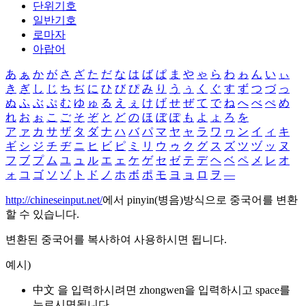
단위기호
일반기호
로마자
아랍어
あ
ぁ
か
が
さ
ざ
た
だ
な
は
ば
ぱ
ま
や
ゃ
ら
わ
ゎ
ん
い
ぃ
き
ぎ
し
じ
ち
ぢ
に
ひ
び
ぴ
み
り
う
ぅ
く
ぐ
す
ず
つ
づ
っ
ぬ
ふ
ぶ
ぷ
む
ゆ
ゅ
る
え
ぇ
け
げ
せ
ぜ
て
で
ね
へ
べ
ぺ
め
れ
お
ぉ
こ
ご
そ
ぞ
と
ど
の
ほ
ぼ
ぽ
も
よ
ょ
ろ
を
ア
ァ
カ
サ
ザ
タ
ダ
ナ
ハ
バ
パ
マ
ヤ
ャ
ラ
ワ
ヮ
ン
イ
ィ
キ
ギ
シ
ジ
チ
ヂ
ニ
ヒ
ビ
ピ
ミ
リ
ウ
ゥ
ク
グ
ス
ズ
ツ
ヅ
ッ
ヌ
フ
ブ
プ
ム
ユ
ュ
ル
エ
ェ
ケ
ゲ
セ
ゼ
テ
デ
ヘ
ベ
ペ
メ
レ
オ
ォ
コ
ゴ
ソ
ゾ
ト
ド
ノ
ホ
ボ
ポ
モ
ヨ
ョ
ロ
ヲ
―
http://chineseinput.net/
에서 pinyin(병음)방식으로 중국어를 변환
할 수 있습니다.
변환된 중국어를 복사하여 사용하시면 됩니다.
예시)
中文 을 입력하시려면
zhongwen
을 입력하시고 space를
누르시면됩니다.