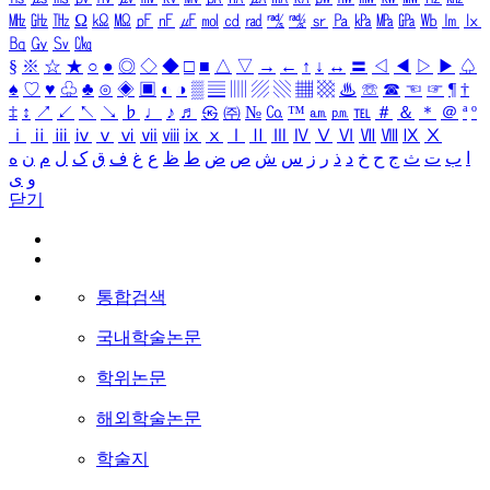
㎒
㎓
㎔
Ω
㏀
㏁
㎊
㎋
㎌
㏖
㏅
㎭
㎮
㎯
㏛
㎩
㎪
㎫
㎬
㏝
㏐
㏓
㏃
㏉
㏜
㏆
§
※
☆
★
○
●
◎
◇
◆
□
■
△
▽
→
←
↑
↓
↔
〓
◁
◀
▷
▶
♤
♠
♡
♥
♧
♣
⊙
◈
▣
◐
◑
▒
▤
▥
▨
▧
▦
▩
♨
☏
☎
☜
☞
¶
†
‡
↕
↗
↙
↖
↘
♭
♩
♪
♬
㉿
㈜
№
㏇
™
㏂
㏘
℡
＃
＆
＊
＠
ª
º
ⅰ
ⅱ
ⅲ
ⅳ
ⅴ
ⅵ
ⅶ
ⅷ
ⅸ
ⅹ
Ⅰ
Ⅱ
Ⅲ
Ⅳ
Ⅴ
Ⅵ
Ⅶ
Ⅷ
Ⅸ
Ⅹ
ا
ب
ت
ث
ج
ح
خ
د
ذ
ر
ز
س
ش
ص
ض
ط
ظ
ع
غ
ف
ق
ک
ل
م
ن
ه
و
ی
닫기
통합검색
국내학술논문
학위논문
해외학술논문
학술지