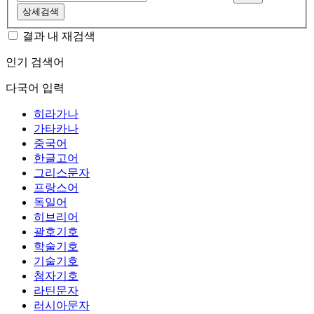
상세검색
결과 내 재검색
인기 검색어
다국어 입력
히라가나
가타카나
중국어
한글고어
그리스문자
프랑스어
독일어
히브리어
괄호기호
학술기호
기술기호
첨자기호
라틴문자
러시아문자