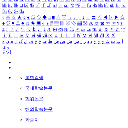
㎒
㎓
㎔
Ω
㏀
㏁
㎊
㎋
㎌
㏖
㏅
㎭
㎮
㎯
㏛
㎩
㎪
㎫
㎬
㏝
㏐
㏓
㏃
㏉
㏜
㏆
§
※
☆
★
○
●
◎
◇
◆
□
■
△
▽
→
←
↑
↓
↔
〓
◁
◀
▷
▶
♤
♠
♡
♥
♧
♣
⊙
◈
▣
◐
◑
▒
▤
▥
▨
▧
▦
▩
♨
☏
☎
☜
☞
¶
†
‡
↕
↗
↙
↖
↘
♭
♩
♪
♬
㉿
㈜
№
㏇
™
㏂
㏘
℡
＃
＆
＊
＠
ª
º
ⅰ
ⅱ
ⅲ
ⅳ
ⅴ
ⅵ
ⅶ
ⅷ
ⅸ
ⅹ
Ⅰ
Ⅱ
Ⅲ
Ⅳ
Ⅴ
Ⅵ
Ⅶ
Ⅷ
Ⅸ
Ⅹ
ا
ب
ت
ث
ج
ح
خ
د
ذ
ر
ز
س
ش
ص
ض
ط
ظ
ع
غ
ف
ق
ک
ل
م
ن
ه
و
ی
닫기
통합검색
국내학술논문
학위논문
해외학술논문
학술지