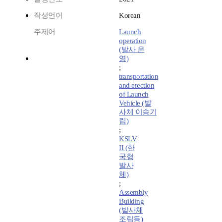
작성언어
Korean
주제어
Launch
operation
(발사 운
영)
;
transportation
and erection
of Launch
Vehicle (발
사체 이송기
립)
;
KSLV
II (한
국형
발사
체)
;
Assembly
Building
(발사체
조립동)