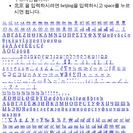
北京 을 입력하시려면
beijing
을 입력하시고 space를 누르
시면 됩니다.
ㅥ
ㅦ
ㅧ
ㅨ
ㅩ
ㅪ
ㅫ
ㅬ
ㅭ
ㅮ
ㅯ
ㅰ
ㅱ
ㅲ
ㅳ
ㅴ
ㅵ
ㅶ
ㅷ
ㅸ
ㅹ
ㅺ
ㅻ
ㅼ
ㅽ
ㅾ
ㅿ
ㆀ
ㆁ
ㆂ
ㆃ
ㆄ
ㆅ
ㆆ
ㆇ
ㆈ
ㆉ
ㆊ
ㆋ
ㆌ
ㆍ
ㆎ
Α
Β
Γ
Δ
Ε
Ζ
Η
Θ
Ι
Κ
Λ
Μ
Ν
Ξ
Ο
Π
Ρ
Σ
Τ
Υ
Φ
Χ
Ψ
Ω
α
β
γ
δ
ε
ζ
η
θ
ι
κ
λ
μ
ν
ξ
ο
π
ρ
σ
τ
υ
φ
χ
ψ
ω
á
à
Á
À
é
è
É
È
ç
Ç
ê
Ä
Ö
Ü
ä
ö
ü
ß
ְ
ֳ
ֲ
ֱ
ָ
ַ
ֵ
ֶ
ִ
ֹ
ּ
ֻ
ׂ
ׁ
ּ
ב
ה
נ
מ
צ
ת
ץ
ש
ד
ג
כ
ע
י
ח
ל
ך
ף
ק
ר
א
ט
ו
ן
ם
פ
‘
’
“
”
〔
〕
〈
〉
「
」
『
』
【
】
＂
（
）
［
］
｛
｝
±
×
÷
≠
≤
≥
∞
∴
♂
♀
∠
⊥
⌒
∂
∇
≡
≒
≪
≫
√
∽
∝
∵
∫
∬
∈
∋
⊆
⊇
⊂
⊃
∪
∩
∧
∨
￢
⇒
⇔
∀
∃
∮
∑
∏
＋
－
＜
＝
＞
、
。
·
‥
…
¨
〃
―
∥
＼
∼
´
～
ˇ
˘
˝
˚
˙
¸
˛
¡
¿
ː
！
＇
，
．
／
：
；
？
＾
＿
｀
｜
½
⅓
⅔
¼
¾
⅛
⅜
⅝
⅞
¹
²
³
⁴
ⁿ
₁
₂
₃
₄
Æ
Ð
Ħ
Ĳ
Ł
Ø
Œ
Þ
Ŧ
Ŋ
æ
đ
ð
ħ
ı
ĳ
ĸ
ŀ
ł
ø
œ
ß
þ
ŧ
ŋ
ŉ
А
Б
В
Г
Д
Е
Ё
Ж
З
И
Й
К
Л
М
Н
О
П
Р
С
Т
У
Ф
Х
Ц
Ч
Ш
Щ
Ъ
Ы
Ь
Э
Ю
Я
а
б
в
г
д
е
ё
ж
з
и
й
к
л
м
н
о
п
р
с
т
у
ф
х
ц
ч
ш
щ
ъ
ы
ь
э
ю
я
′
″
℃
Å
￠
￡
￥
¤
℉
‰
＄
％
Ｆ
￦
㎕
㎖
㎗
ℓ
㎘
㏄
㎣
㎤
㎥
㎦
㎙
㎚
㎛
㎜
㎝
㎞
㎟
㎠
㎡
㎢
㏊
㎍
㎎
㎏
㏏
㎈
㎉
㏈
㎧
㎨
㎰
㎱
㎲
㎳
㎴
㎵
㎶
㎷
㎸
㎹
㎀
㎁
㎂
㎃
㎄
㎺
㎻
㎽
㎾
㎿
㎐
㎑