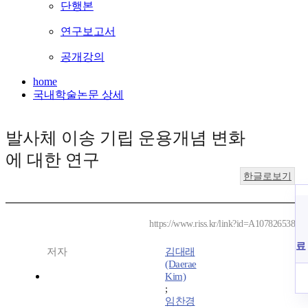
단행본
연구보고서
공개강의
home
국내학술논문 상세
발사체 이송 기립 운용개념 변화
에 대한 연구
한글로보기
https://www.riss.kr/link?id=A107826538
료
저자
김대래
(Daerae
Kim)
;
임찬경