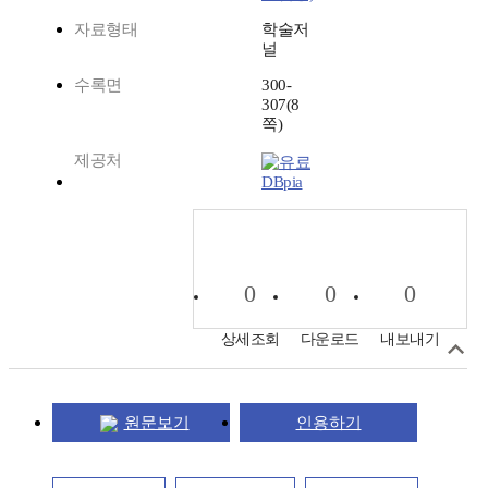
자료형태
학술저
널
수록면
300-
307(8
쪽)
제공처
DBpia
0
0
0
상세조회
다운로드
내보내기
원문보기
인용하기