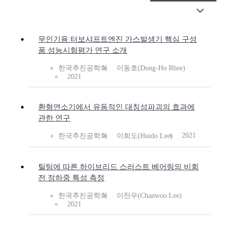
무인기용 터보샤프트엔진 가스발생기 핵심 구성
품 성능시험평가 연구 소개
한국추진공학회
이동호(Dong-Ho Rhee)
2021
환형연소기에서 유동적인 대칭성파괴의 효과에
관한 연구
2021
한국추진공학회
이희도(Huido Lee)
틸팅에 따른 하이브리드 스러스트 베어링의 비회
전 정하중 특성 측정
한국추진공학회
이찬우(Chanwoo Lee)
2021