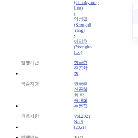
(Chankyoung
Lim)
;
양성필
(Seongpil
Yang)
;
이영호
(Yeongho
Lee)
발행기관
한국추
진공학
회
학술지명
한국추
진공학
회 학
술대회
논문집
권호사항
Vol.2021
No.5
[2021]
발행연도
2021