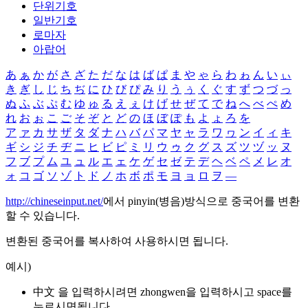
단위기호
일반기호
로마자
아랍어
あ
ぁ
か
が
さ
ざ
た
だ
な
は
ば
ぱ
ま
や
ゃ
ら
わ
ゎ
ん
い
ぃ
き
ぎ
し
じ
ち
ぢ
に
ひ
び
ぴ
み
り
う
ぅ
く
ぐ
す
ず
つ
づ
っ
ぬ
ふ
ぶ
ぷ
む
ゆ
ゅ
る
え
ぇ
け
げ
せ
ぜ
て
で
ね
へ
べ
ぺ
め
れ
お
ぉ
こ
ご
そ
ぞ
と
ど
の
ほ
ぼ
ぽ
も
よ
ょ
ろ
を
ア
ァ
カ
サ
ザ
タ
ダ
ナ
ハ
バ
パ
マ
ヤ
ャ
ラ
ワ
ヮ
ン
イ
ィ
キ
ギ
シ
ジ
チ
ヂ
ニ
ヒ
ビ
ピ
ミ
リ
ウ
ゥ
ク
グ
ス
ズ
ツ
ヅ
ッ
ヌ
フ
ブ
プ
ム
ユ
ュ
ル
エ
ェ
ケ
ゲ
セ
ゼ
テ
デ
ヘ
ベ
ペ
メ
レ
オ
ォ
コ
ゴ
ソ
ゾ
ト
ド
ノ
ホ
ボ
ポ
モ
ヨ
ョ
ロ
ヲ
―
http://chineseinput.net/
에서 pinyin(병음)방식으로 중국어를 변환
할 수 있습니다.
변환된 중국어를 복사하여 사용하시면 됩니다.
예시)
中文 을 입력하시려면
zhongwen
을 입력하시고 space를
누르시면됩니다.