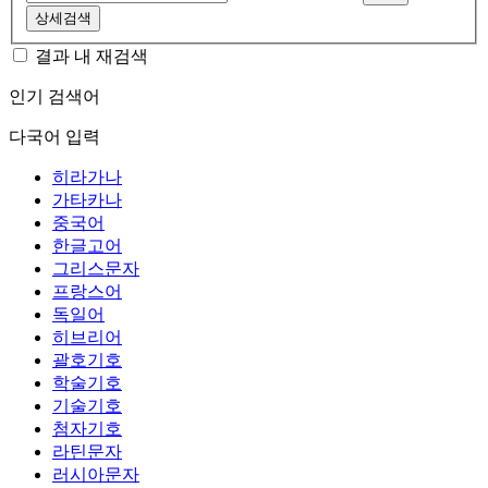
상세검색
결과 내 재검색
인기 검색어
다국어 입력
히라가나
가타카나
중국어
한글고어
그리스문자
프랑스어
독일어
히브리어
괄호기호
학술기호
기술기호
첨자기호
라틴문자
러시아문자