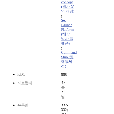
concept
(발사 운
영 개념)
;
Sea
Launch
Platform
(해상
발사 플
랫폼)
;
Command
Ship (명
령통제
선)
KDC
558
자료형태
학
술
저
널
수록면
332-
332(1