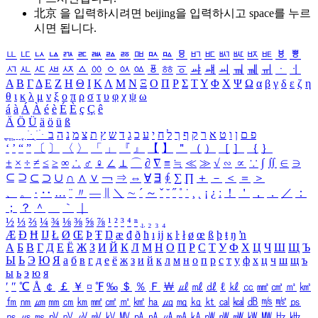
北京 을 입력하시려면
beijing
을 입력하시고 space를 누르
시면 됩니다.
ㅥ
ㅦ
ㅧ
ㅨ
ㅩ
ㅪ
ㅫ
ㅬ
ㅭ
ㅮ
ㅯ
ㅰ
ㅱ
ㅲ
ㅳ
ㅴ
ㅵ
ㅶ
ㅷ
ㅸ
ㅹ
ㅺ
ㅻ
ㅼ
ㅽ
ㅾ
ㅿ
ㆀ
ㆁ
ㆂ
ㆃ
ㆄ
ㆅ
ㆆ
ㆇ
ㆈ
ㆉ
ㆊ
ㆋ
ㆌ
ㆍ
ㆎ
Α
Β
Γ
Δ
Ε
Ζ
Η
Θ
Ι
Κ
Λ
Μ
Ν
Ξ
Ο
Π
Ρ
Σ
Τ
Υ
Φ
Χ
Ψ
Ω
α
β
γ
δ
ε
ζ
η
θ
ι
κ
λ
μ
ν
ξ
ο
π
ρ
σ
τ
υ
φ
χ
ψ
ω
á
à
Á
À
é
è
É
È
ç
Ç
ê
Ä
Ö
Ü
ä
ö
ü
ß
ְ
ֳ
ֲ
ֱ
ָ
ַ
ֵ
ֶ
ִ
ֹ
ּ
ֻ
ׂ
ׁ
ּ
ב
ה
נ
מ
צ
ת
ץ
ש
ד
ג
כ
ע
י
ח
ל
ך
ף
ק
ר
א
ט
ו
ן
ם
פ
‘
’
“
”
〔
〕
〈
〉
「
」
『
』
【
】
＂
（
）
［
］
｛
｝
±
×
÷
≠
≤
≥
∞
∴
♂
♀
∠
⊥
⌒
∂
∇
≡
≒
≪
≫
√
∽
∝
∵
∫
∬
∈
∋
⊆
⊇
⊂
⊃
∪
∩
∧
∨
￢
⇒
⇔
∀
∃
∮
∑
∏
＋
－
＜
＝
＞
、
。
·
‥
…
¨
〃
―
∥
＼
∼
´
～
ˇ
˘
˝
˚
˙
¸
˛
¡
¿
ː
！
＇
，
．
／
：
；
？
＾
＿
｀
｜
½
⅓
⅔
¼
¾
⅛
⅜
⅝
⅞
¹
²
³
⁴
ⁿ
₁
₂
₃
₄
Æ
Ð
Ħ
Ĳ
Ł
Ø
Œ
Þ
Ŧ
Ŋ
æ
đ
ð
ħ
ı
ĳ
ĸ
ŀ
ł
ø
œ
ß
þ
ŧ
ŋ
ŉ
А
Б
В
Г
Д
Е
Ё
Ж
З
И
Й
К
Л
М
Н
О
П
Р
С
Т
У
Ф
Х
Ц
Ч
Ш
Щ
Ъ
Ы
Ь
Э
Ю
Я
а
б
в
г
д
е
ё
ж
з
и
й
к
л
м
н
о
п
р
с
т
у
ф
х
ц
ч
ш
щ
ъ
ы
ь
э
ю
я
′
″
℃
Å
￠
￡
￥
¤
℉
‰
＄
％
Ｆ
￦
㎕
㎖
㎗
ℓ
㎘
㏄
㎣
㎤
㎥
㎦
㎙
㎚
㎛
㎜
㎝
㎞
㎟
㎠
㎡
㎢
㏊
㎍
㎎
㎏
㏏
㎈
㎉
㏈
㎧
㎨
㎰
㎱
㎲
㎳
㎴
㎵
㎶
㎷
㎸
㎹
㎀
㎁
㎂
㎃
㎄
㎺
㎻
㎽
㎾
㎿
㎐
㎑