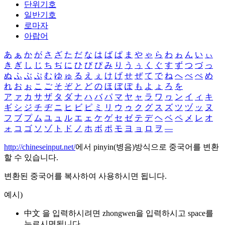
단위기호
일반기호
로마자
아랍어
あ
ぁ
か
が
さ
ざ
た
だ
な
は
ば
ぱ
ま
や
ゃ
ら
わ
ゎ
ん
い
ぃ
き
ぎ
し
じ
ち
ぢ
に
ひ
び
ぴ
み
り
う
ぅ
く
ぐ
す
ず
つ
づ
っ
ぬ
ふ
ぶ
ぷ
む
ゆ
ゅ
る
え
ぇ
け
げ
せ
ぜ
て
で
ね
へ
べ
ぺ
め
れ
お
ぉ
こ
ご
そ
ぞ
と
ど
の
ほ
ぼ
ぽ
も
よ
ょ
ろ
を
ア
ァ
カ
サ
ザ
タ
ダ
ナ
ハ
バ
パ
マ
ヤ
ャ
ラ
ワ
ヮ
ン
イ
ィ
キ
ギ
シ
ジ
チ
ヂ
ニ
ヒ
ビ
ピ
ミ
リ
ウ
ゥ
ク
グ
ス
ズ
ツ
ヅ
ッ
ヌ
フ
ブ
プ
ム
ユ
ュ
ル
エ
ェ
ケ
ゲ
セ
ゼ
テ
デ
ヘ
ベ
ペ
メ
レ
オ
ォ
コ
ゴ
ソ
ゾ
ト
ド
ノ
ホ
ボ
ポ
モ
ヨ
ョ
ロ
ヲ
―
http://chineseinput.net/
에서 pinyin(병음)방식으로 중국어를 변환
할 수 있습니다.
변환된 중국어를 복사하여 사용하시면 됩니다.
예시)
中文 을 입력하시려면
zhongwen
을 입력하시고 space를
누르시면됩니다.