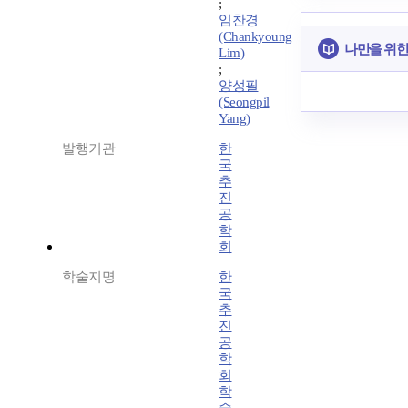
;
임찬경
(Chankyoung
나만을 위한
Lim)
;
양성필
(Seongpil
Yang)
발행기관
한
국
추
진
공
학
회
학술지명
한
국
추
진
공
학
회
학