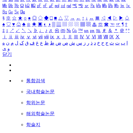
㎒
㎓
㎔
Ω
㏀
㏁
㎊
㎋
㎌
㏖
㏅
㎭
㎮
㎯
㏛
㎩
㎪
㎫
㎬
㏝
㏐
㏓
㏃
㏉
㏜
㏆
§
※
☆
★
○
●
◎
◇
◆
□
■
△
▽
→
←
↑
↓
↔
〓
◁
◀
▷
▶
♤
♠
♡
♥
♧
♣
⊙
◈
▣
◐
◑
▒
▤
▥
▨
▧
▦
▩
♨
☏
☎
☜
☞
¶
†
‡
↕
↗
↙
↖
↘
♭
♩
♪
♬
㉿
㈜
№
㏇
™
㏂
㏘
℡
＃
＆
＊
＠
ª
º
ⅰ
ⅱ
ⅲ
ⅳ
ⅴ
ⅵ
ⅶ
ⅷ
ⅸ
ⅹ
Ⅰ
Ⅱ
Ⅲ
Ⅳ
Ⅴ
Ⅵ
Ⅶ
Ⅷ
Ⅸ
Ⅹ
ا
ب
ت
ث
ج
ح
خ
د
ذ
ر
ز
س
ش
ص
ض
ط
ظ
ع
غ
ف
ق
ک
ل
م
ن
ه
و
ی
닫기
통합검색
국내학술논문
학위논문
해외학술논문
학술지