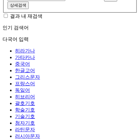
상세검색
결과 내 재검색
인기 검색어
다국어 입력
히라가나
가타카나
중국어
한글고어
그리스문자
프랑스어
독일어
히브리어
괄호기호
학술기호
기술기호
첨자기호
라틴문자
러시아문자