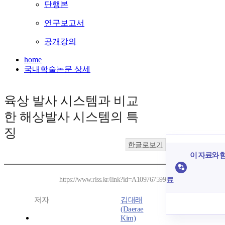
단행본
연구보고서
공개강의
home
국내학술논문 상세
육상 발사 시스템과 비교
한 해상발사 시스템의 특
징
한글로보기
이 자료와 함
료
https://www.riss.kr/link?id=A109767599
저자
김대래
(Daerae
Kim)