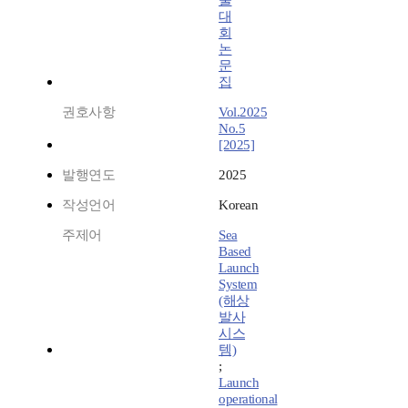
술
대
회
논
문
집
권호사항
Vol.2025
No.5
[2025]
발행연도
2025
작성언어
Korean
주제어
Sea
Based
Launch
System
(해상
발사
시스
템)
;
Launch
operational