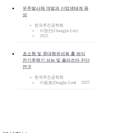
우주발사체 개발과 산업생태계 육
성
한국추진공학회
이창진(Changjin Lee)
2025
초소형 및 중대형위성용 홀 방식
전기추력기 성능 및 플라즈마 진단
연구
한국추진공학회
2025
이동호(Dongho Lee)