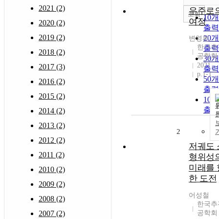
2021 (2)
우주로
조회
10
여정
2020 (2)
출력
2019 (2)
20
변영환
한국추
출력
2018 (2)
공학회
30
2021
2017 (3)
출력
p.1-1
50
2016 (2)
출력
2015 (2)
10
출력
2014 (2)
2013 (2)
2
2012 (2)
저궤도 
2011 (2)
형위성
미래를 
2010 (2)
한 도전
2009 (2)
어성철
2008 (2)
한국추
2007 (2)
공학회