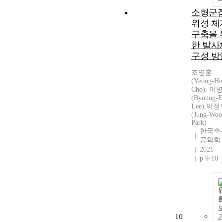
소형군
위성 체
구축을 
한 발사
구성 방
조영훈
(Yeong-H
Cho), 이
(Byoung-
Lee),박
(Jung-Woo
Park)
한국추
공학회
2021
p.9-10
10