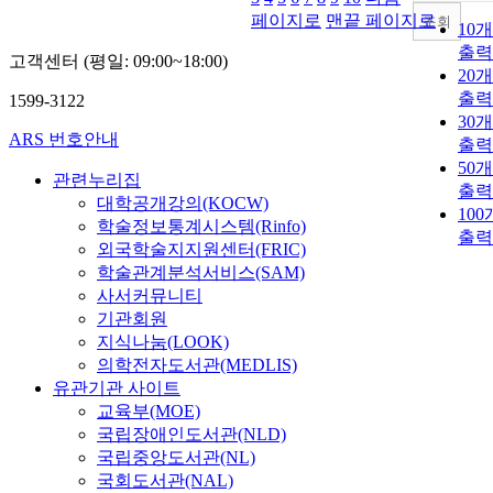
페이지로
맨끝 페이지로
조회
10
출력
고객센터 (평일: 09:00~18:00)
20
출력
1599-3122
30
ARS 번호안내
출력
50
관련누리집
출력
대학공개강의(KOCW)
10
학술정보통계시스템(Rinfo)
출력
외국학술지지원센터(FRIC)
학술관계분석서비스(SAM)
사서커뮤니티
기관회원
지식나눔(LOOK)
의학전자도서관(MEDLIS)
유관기관 사이트
교육부(MOE)
국립장애인도서관(NLD)
국립중앙도서관(NL)
국회도서관(NAL)