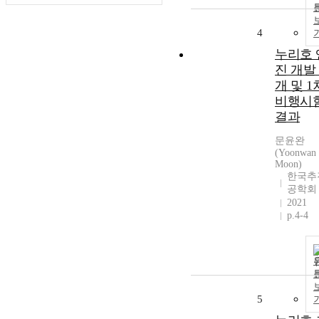
4
누리호 
진 개발
개 및 1
비행시
결과
문윤완
(Yoonwan
Moon)
한국추
공학회
2021
p.4-4
5