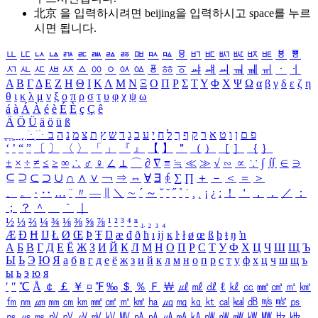
北京 을 입력하시려면
beijing
을 입력하시고 space를 누르
시면 됩니다.
ㅥ
ㅦ
ㅧ
ㅨ
ㅩ
ㅪ
ㅫ
ㅬ
ㅭ
ㅮ
ㅯ
ㅰ
ㅱ
ㅲ
ㅳ
ㅴ
ㅵ
ㅶ
ㅷ
ㅸ
ㅹ
ㅺ
ㅻ
ㅼ
ㅽ
ㅾ
ㅿ
ㆀ
ㆁ
ㆂ
ㆃ
ㆄ
ㆅ
ㆆ
ㆇ
ㆈ
ㆉ
ㆊ
ㆋ
ㆌ
ㆍ
ㆎ
Α
Β
Γ
Δ
Ε
Ζ
Η
Θ
Ι
Κ
Λ
Μ
Ν
Ξ
Ο
Π
Ρ
Σ
Τ
Υ
Φ
Χ
Ψ
Ω
α
β
γ
δ
ε
ζ
η
θ
ι
κ
λ
μ
ν
ξ
ο
π
ρ
σ
τ
υ
φ
χ
ψ
ω
á
à
Á
À
é
è
É
È
ç
Ç
ê
Ä
Ö
Ü
ä
ö
ü
ß
ְ
ֳ
ֲ
ֱ
ָ
ַ
ֵ
ֶ
ִ
ֹ
ּ
ֻ
ׂ
ׁ
ּ
ב
ה
נ
מ
צ
ת
ץ
ש
ד
ג
כ
ע
י
ח
ל
ך
ף
ק
ר
א
ט
ו
ן
ם
פ
‘
’
“
”
〔
〕
〈
〉
「
」
『
』
【
】
＂
（
）
［
］
｛
｝
±
×
÷
≠
≤
≥
∞
∴
♂
♀
∠
⊥
⌒
∂
∇
≡
≒
≪
≫
√
∽
∝
∵
∫
∬
∈
∋
⊆
⊇
⊂
⊃
∪
∩
∧
∨
￢
⇒
⇔
∀
∃
∮
∑
∏
＋
－
＜
＝
＞
、
。
·
‥
…
¨
〃
―
∥
＼
∼
´
～
ˇ
˘
˝
˚
˙
¸
˛
¡
¿
ː
！
＇
，
．
／
：
；
？
＾
＿
｀
｜
½
⅓
⅔
¼
¾
⅛
⅜
⅝
⅞
¹
²
³
⁴
ⁿ
₁
₂
₃
₄
Æ
Ð
Ħ
Ĳ
Ł
Ø
Œ
Þ
Ŧ
Ŋ
æ
đ
ð
ħ
ı
ĳ
ĸ
ŀ
ł
ø
œ
ß
þ
ŧ
ŋ
ŉ
А
Б
В
Г
Д
Е
Ё
Ж
З
И
Й
К
Л
М
Н
О
П
Р
С
Т
У
Ф
Х
Ц
Ч
Ш
Щ
Ъ
Ы
Ь
Э
Ю
Я
а
б
в
г
д
е
ё
ж
з
и
й
к
л
м
н
о
п
р
с
т
у
ф
х
ц
ч
ш
щ
ъ
ы
ь
э
ю
я
′
″
℃
Å
￠
￡
￥
¤
℉
‰
＄
％
Ｆ
￦
㎕
㎖
㎗
ℓ
㎘
㏄
㎣
㎤
㎥
㎦
㎙
㎚
㎛
㎜
㎝
㎞
㎟
㎠
㎡
㎢
㏊
㎍
㎎
㎏
㏏
㎈
㎉
㏈
㎧
㎨
㎰
㎱
㎲
㎳
㎴
㎵
㎶
㎷
㎸
㎹
㎀
㎁
㎂
㎃
㎄
㎺
㎻
㎽
㎾
㎿
㎐
㎑