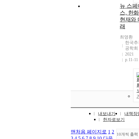
뉴 스페
스, 한
현재와 
래
최영환
한국추
공학회
2021
p.11-11
내보내기
내책장
한자로보기
맨처음 페이지로
1
2
10개씩 출력
3
4
5
6
7
8
9
10
다음