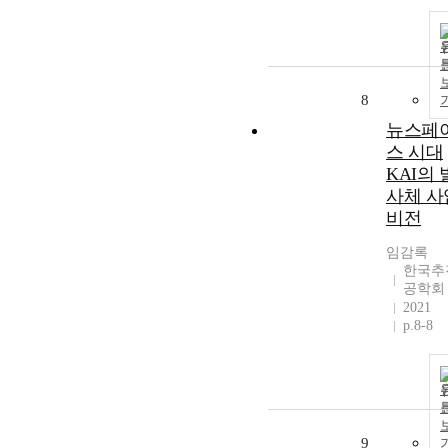
8
뉴스페
스 시대
KAI의 
사체 사
비전
임감록
한국추
공학회
2021
p.8-8
9