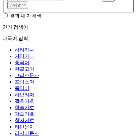
상세검색
결과 내 재검색
인기 검색어
다국어 입력
히라가나
가타카나
중국어
한글고어
그리스문자
프랑스어
독일어
히브리어
괄호기호
학술기호
기술기호
첨자기호
라틴문자
러시아문자