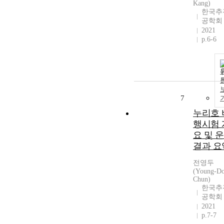
Kang)
한국추
공학회
2021
p.6-6
7
누리호 
행시험 
요 및 
결과 요
전영두
(Young-D
Chun)
한국추
공학회
2021
p.7-7