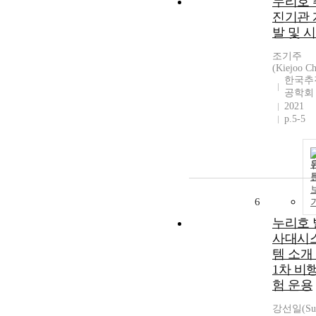
누리호 
진기관 
발 및 
조기주
(Kiejoo C
한국추
공학회
2021
p.5-5
6
누리호 
사대시
템 소개
1차 비
험 운용
강선일(Sun