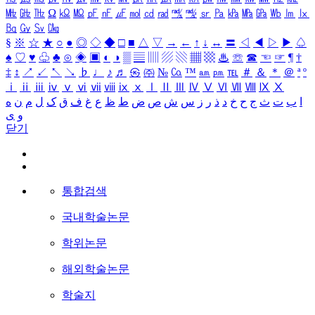
㎒
㎓
㎔
Ω
㏀
㏁
㎊
㎋
㎌
㏖
㏅
㎭
㎮
㎯
㏛
㎩
㎪
㎫
㎬
㏝
㏐
㏓
㏃
㏉
㏜
㏆
§
※
☆
★
○
●
◎
◇
◆
□
■
△
▽
→
←
↑
↓
↔
〓
◁
◀
▷
▶
♤
♠
♡
♥
♧
♣
⊙
◈
▣
◐
◑
▒
▤
▥
▨
▧
▦
▩
♨
☏
☎
☜
☞
¶
†
‡
↕
↗
↙
↖
↘
♭
♩
♪
♬
㉿
㈜
№
㏇
™
㏂
㏘
℡
＃
＆
＊
＠
ª
º
ⅰ
ⅱ
ⅲ
ⅳ
ⅴ
ⅵ
ⅶ
ⅷ
ⅸ
ⅹ
Ⅰ
Ⅱ
Ⅲ
Ⅳ
Ⅴ
Ⅵ
Ⅶ
Ⅷ
Ⅸ
Ⅹ
ا
ب
ت
ث
ج
ح
خ
د
ذ
ر
ز
س
ش
ص
ض
ط
ظ
ع
غ
ف
ق
ک
ل
م
ن
ه
و
ی
닫기
통합검색
국내학술논문
학위논문
해외학술논문
학술지