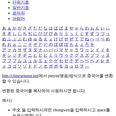
단위기호
일반기호
로마자
아랍어
あ
ぁ
か
が
さ
ざ
た
だ
な
は
ば
ぱ
ま
や
ゃ
ら
わ
ゎ
ん
い
ぃ
き
ぎ
し
じ
ち
ぢ
に
ひ
び
ぴ
み
り
う
ぅ
く
ぐ
す
ず
つ
づ
っ
ぬ
ふ
ぶ
ぷ
む
ゆ
ゅ
る
え
ぇ
け
げ
せ
ぜ
て
で
ね
へ
べ
ぺ
め
れ
お
ぉ
こ
ご
そ
ぞ
と
ど
の
ほ
ぼ
ぽ
も
よ
ょ
ろ
を
ア
ァ
カ
サ
ザ
タ
ダ
ナ
ハ
バ
パ
マ
ヤ
ャ
ラ
ワ
ヮ
ン
イ
ィ
キ
ギ
シ
ジ
チ
ヂ
ニ
ヒ
ビ
ピ
ミ
リ
ウ
ゥ
ク
グ
ス
ズ
ツ
ヅ
ッ
ヌ
フ
ブ
プ
ム
ユ
ュ
ル
エ
ェ
ケ
ゲ
セ
ゼ
テ
デ
ヘ
ベ
ペ
メ
レ
オ
ォ
コ
ゴ
ソ
ゾ
ト
ド
ノ
ホ
ボ
ポ
モ
ヨ
ョ
ロ
ヲ
―
http://chineseinput.net/
에서 pinyin(병음)방식으로 중국어를 변환
할 수 있습니다.
변환된 중국어를 복사하여 사용하시면 됩니다.
예시)
中文 을 입력하시려면
zhongwen
을 입력하시고 space를
누르시면됩니다.