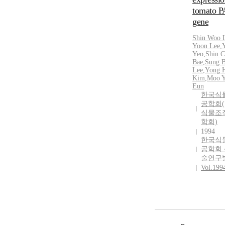
tomato 
gene
Shin Woo 
Yoon Lee
,
Yeo
,
Shin C
Bae
,
Sung 
Lee
,
Yong 
Kim
,
Moo 
Eun
한국식
공학회(
식물조
학회)
1994
한국식
공학회
술연구
Vol.199