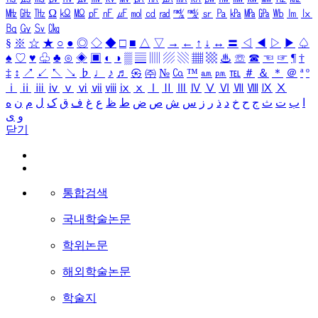
㎒
㎓
㎔
Ω
㏀
㏁
㎊
㎋
㎌
㏖
㏅
㎭
㎮
㎯
㏛
㎩
㎪
㎫
㎬
㏝
㏐
㏓
㏃
㏉
㏜
㏆
§
※
☆
★
○
●
◎
◇
◆
□
■
△
▽
→
←
↑
↓
↔
〓
◁
◀
▷
▶
♤
♠
♡
♥
♧
♣
⊙
◈
▣
◐
◑
▒
▤
▥
▨
▧
▦
▩
♨
☏
☎
☜
☞
¶
†
‡
↕
↗
↙
↖
↘
♭
♩
♪
♬
㉿
㈜
№
㏇
™
㏂
㏘
℡
＃
＆
＊
＠
ª
º
ⅰ
ⅱ
ⅲ
ⅳ
ⅴ
ⅵ
ⅶ
ⅷ
ⅸ
ⅹ
Ⅰ
Ⅱ
Ⅲ
Ⅳ
Ⅴ
Ⅵ
Ⅶ
Ⅷ
Ⅸ
Ⅹ
ا
ب
ت
ث
ج
ح
خ
د
ذ
ر
ز
س
ش
ص
ض
ط
ظ
ع
غ
ف
ق
ک
ل
م
ن
ه
و
ی
닫기
통합검색
국내학술논문
학위논문
해외학술논문
학술지