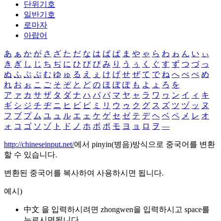
단위기호
일반기호
로마자
아랍어
あ
ぁ
か
が
さ
ざ
た
だ
な
は
ば
ぱ
ま
や
ゃ
ら
わ
ゎ
ん
い
ぃ
き
ぎ
し
じ
ち
ぢ
に
ひ
び
ぴ
み
り
う
ぅ
く
ぐ
す
ず
つ
づ
っ
ぬ
ふ
ぶ
ぷ
む
ゆ
ゅ
る
え
ぇ
け
げ
せ
ぜ
て
で
ね
へ
べ
ぺ
め
れ
お
ぉ
こ
ご
そ
ぞ
と
ど
の
ほ
ぼ
ぽ
も
よ
ょ
ろ
を
ア
ァ
カ
サ
ザ
タ
ダ
ナ
ハ
バ
パ
マ
ヤ
ャ
ラ
ワ
ヮ
ン
イ
ィ
キ
ギ
シ
ジ
チ
ヂ
ニ
ヒ
ビ
ピ
ミ
リ
ウ
ゥ
ク
グ
ス
ズ
ツ
ヅ
ッ
ヌ
フ
ブ
プ
ム
ユ
ュ
ル
エ
ェ
ケ
ゲ
セ
ゼ
テ
デ
ヘ
ベ
ペ
メ
レ
オ
ォ
コ
ゴ
ソ
ゾ
ト
ド
ノ
ホ
ボ
ポ
モ
ヨ
ョ
ロ
ヲ
―
http://chineseinput.net/
에서 pinyin(병음)방식으로 중국어를 변환
할 수 있습니다.
변환된 중국어를 복사하여 사용하시면 됩니다.
예시)
中文 을 입력하시려면
zhongwen
을 입력하시고 space를
누르시면됩니다.