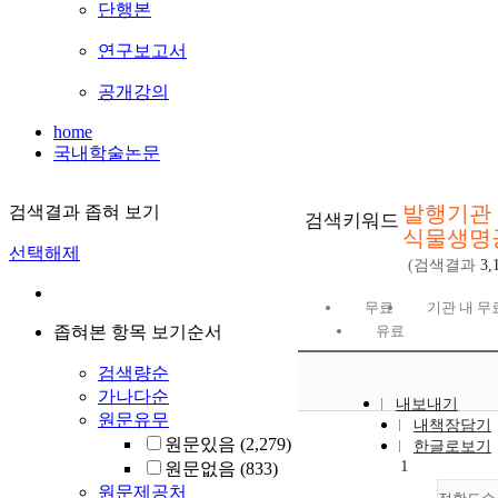
단행본
연구보고서
공개강의
home
국내학술논문
발행기관 
검색결과 좁혀 보기
검색키워드
식물생명
선택해제
(검색결과
3,
무료
기관 내 무
좁혀본 항목 보기순서
유료
검색량순
가나다순
내보내기
원문유무
내책장담기
원문있음
(2,279)
한글로보기
1
원문없음
(833)
원문제공처