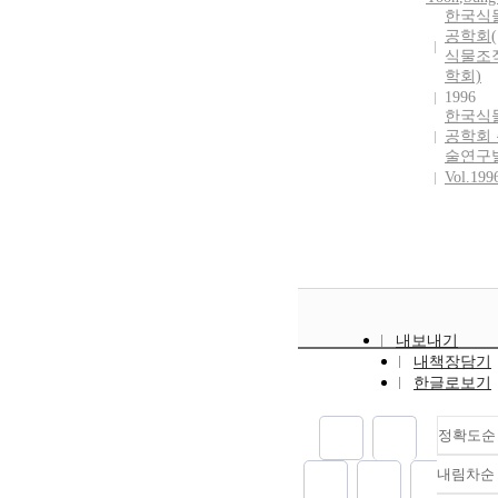
한국식
공학회(
식물조
학회)
1996
한국식
공학회
술연구
Vol.199
내보내기
내책장담기
한글로보기
정확도순
내림차순