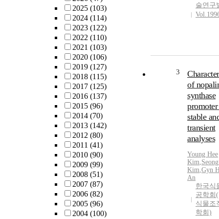
술연구
2025
(103)
Vol.199
2024
(114)
2023
(122)
2022
(110)
2021
(103)
2020
(106)
2019
(127)
3
Character
2018
(115)
of nopali
2017
(125)
synthase
2016
(137)
promoter
2015
(96)
2014
(70)
stable an
2013
(142)
transient
2012
(80)
analyses
2011
(41)
2010
(90)
Young Hee
Kim
,
Seong
2009
(99)
Kim
,
Gyn 
2008
(51)
An
2007
(87)
한국식
2006
(82)
공학회(
2005
(96)
식물조
학회)
2004
(100)