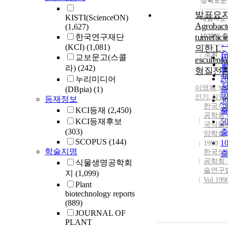
정확도순
발표요지
KISTI(ScienceON)
내림차순
Agrobact
(1,627)
tumefaci
10개씩 
한국연구재단
(KCI)
(1,081)
의한 L .
조회
교보문고(스콜
1
esculen
라)
(242)
형질전
2
누리미디어
이영복
,
박
(DBpia)
(1)
인기
,
김영
등재정보
3
한국식
KCI등재
(2,450)
공학회 
KCI등재후보
5
국식물
(303)
양학회 
SCOPUS
(144)
1
1990
학술지명
한국식
공학회
식물생명공학회
술연구
지
(1,099)
Vol.199
Plant
biotechnology reports
(889)
JOURNAL OF
PLANT