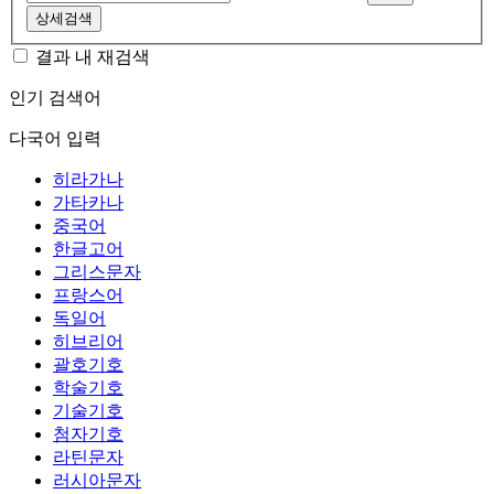
상세검색
결과 내 재검색
인기 검색어
다국어 입력
히라가나
가타카나
중국어
한글고어
그리스문자
프랑스어
독일어
히브리어
괄호기호
학술기호
기술기호
첨자기호
라틴문자
러시아문자