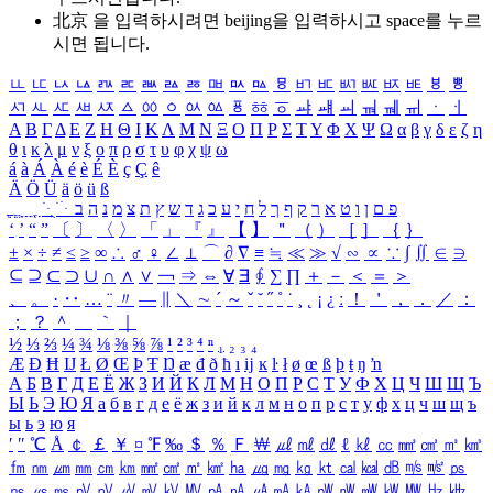
北京 을 입력하시려면
beijing
을 입력하시고 space를 누르
시면 됩니다.
ㅥ
ㅦ
ㅧ
ㅨ
ㅩ
ㅪ
ㅫ
ㅬ
ㅭ
ㅮ
ㅯ
ㅰ
ㅱ
ㅲ
ㅳ
ㅴ
ㅵ
ㅶ
ㅷ
ㅸ
ㅹ
ㅺ
ㅻ
ㅼ
ㅽ
ㅾ
ㅿ
ㆀ
ㆁ
ㆂ
ㆃ
ㆄ
ㆅ
ㆆ
ㆇ
ㆈ
ㆉ
ㆊ
ㆋ
ㆌ
ㆍ
ㆎ
Α
Β
Γ
Δ
Ε
Ζ
Η
Θ
Ι
Κ
Λ
Μ
Ν
Ξ
Ο
Π
Ρ
Σ
Τ
Υ
Φ
Χ
Ψ
Ω
α
β
γ
δ
ε
ζ
η
θ
ι
κ
λ
μ
ν
ξ
ο
π
ρ
σ
τ
υ
φ
χ
ψ
ω
á
à
Á
À
é
è
É
È
ç
Ç
ê
Ä
Ö
Ü
ä
ö
ü
ß
ְ
ֳ
ֲ
ֱ
ָ
ַ
ֵ
ֶ
ִ
ֹ
ּ
ֻ
ׂ
ׁ
ּ
ב
ה
נ
מ
צ
ת
ץ
ש
ד
ג
כ
ע
י
ח
ל
ך
ף
ק
ר
א
ט
ו
ן
ם
פ
‘
’
“
”
〔
〕
〈
〉
「
」
『
』
【
】
＂
（
）
［
］
｛
｝
±
×
÷
≠
≤
≥
∞
∴
♂
♀
∠
⊥
⌒
∂
∇
≡
≒
≪
≫
√
∽
∝
∵
∫
∬
∈
∋
⊆
⊇
⊂
⊃
∪
∩
∧
∨
￢
⇒
⇔
∀
∃
∮
∑
∏
＋
－
＜
＝
＞
、
。
·
‥
…
¨
〃
―
∥
＼
∼
´
～
ˇ
˘
˝
˚
˙
¸
˛
¡
¿
ː
！
＇
，
．
／
：
；
？
＾
＿
｀
｜
½
⅓
⅔
¼
¾
⅛
⅜
⅝
⅞
¹
²
³
⁴
ⁿ
₁
₂
₃
₄
Æ
Ð
Ħ
Ĳ
Ł
Ø
Œ
Þ
Ŧ
Ŋ
æ
đ
ð
ħ
ı
ĳ
ĸ
ŀ
ł
ø
œ
ß
þ
ŧ
ŋ
ŉ
А
Б
В
Г
Д
Е
Ё
Ж
З
И
Й
К
Л
М
Н
О
П
Р
С
Т
У
Ф
Х
Ц
Ч
Ш
Щ
Ъ
Ы
Ь
Э
Ю
Я
а
б
в
г
д
е
ё
ж
з
и
й
к
л
м
н
о
п
р
с
т
у
ф
х
ц
ч
ш
щ
ъ
ы
ь
э
ю
я
′
″
℃
Å
￠
￡
￥
¤
℉
‰
＄
％
Ｆ
￦
㎕
㎖
㎗
ℓ
㎘
㏄
㎣
㎤
㎥
㎦
㎙
㎚
㎛
㎜
㎝
㎞
㎟
㎠
㎡
㎢
㏊
㎍
㎎
㎏
㏏
㎈
㎉
㏈
㎧
㎨
㎰
㎱
㎲
㎳
㎴
㎵
㎶
㎷
㎸
㎹
㎀
㎁
㎂
㎃
㎄
㎺
㎻
㎽
㎾
㎿
㎐
㎑