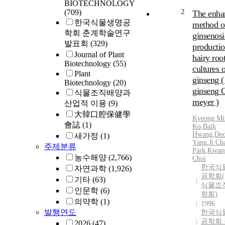
BIOTECHNOLOGY
2
(709)
The enha
한국식물생명공
method o
학회 춘계학술연구
ginsenos
발표회
(329)
productio
Journal of Plant
hairy roo
Biotechnology
(55)
cultures o
Plant
ginseng 
Biotechnology
(20)
ginseng C
식물조직배양과
meyer )
산업적 이용
(9)
大韓口腔保健學
Kyeong Mi
會誌
(1)
Ko
,
Baik
Hwang
,
De
새가정
(1)
Yang
,
Ji Ch
주제분류
Park
,
Kwan
농수해양
(2,766)
Choi
한국식
자연과학
(1,926)
공학회(
기타
(63)
식물조
인문학
(6)
학회)
의약학
(1)
1996
발행연도
한국식
공학회
2026
(47)