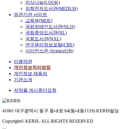
지식나눔(LOOK)
의학전자도서관(MEDLIS)
유관기관 사이트
교육부(MOE)
국립장애인도서관(NLD)
국립중앙도서관(NL)
국회도서관(NAL)
연구윤리정보포털(CRE)
사이언스온 (ScienceON)
이용약관
개인정보처리방침
개인정보 재동의
기관소개
저작물 게시중단요청
41061 대구광역시 동구 동내로 64(동내동1119) KERIS빌딩
Copyright© KERIS. ALL RIGHTS RESERVED