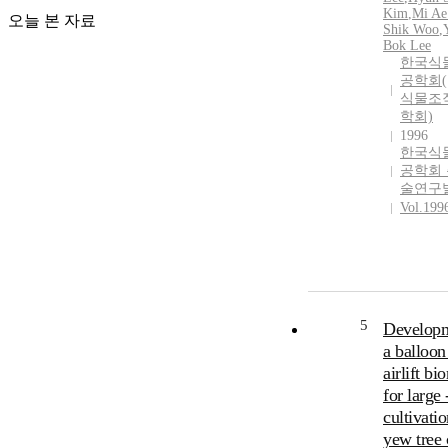
Kim
,
Mi Ae
오늘 본 자료
Shik Woo
,
Bok Lee
한국식
공학회(
식물조
학회)
1996
한국식
공학회
술연구
Vol.199
5
Developm
a balloon
airlift bi
for large 
cultivatio
yew tree 