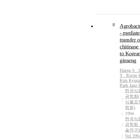
8
Agrobact
- mediate
transfer 
chitinase
to Korea
ginseng
Haeng S . 
Y . Kwon
,
Kim
,
Kyung
Paek
,
Jang 
한국식
공학회(
식물조
학회)
1994
한국식
공학회
술연구
Vol.199