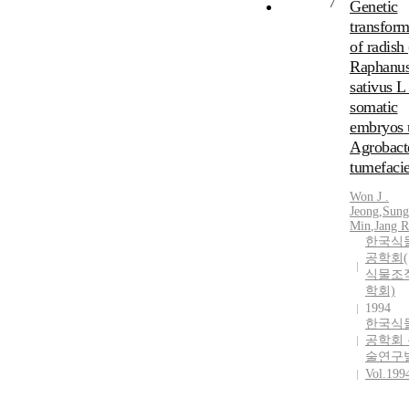
7
Genetic
transform
of radish 
Raphanu
sativus L 
somatic
embryos 
Agrobact
tumefaci
Won J .
Jeong
,
Sung
Min
,
Jang R
한국식
공학회(
식물조
학회)
1994
한국식
공학회
술연구
Vol.199