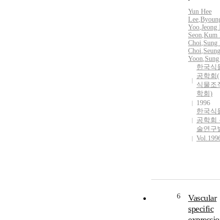
Yun Hee
Lee
,
Byoun
Yoo
,
Jeong
Seon
,
Kum 
Choi
,
Sung
Choi
,
Seun
Yoon
,
Sung
한국식
공학회(
식물조
학회)
1996
한국식
공학회
술연구
Vol.199
6
Vascular
specific
expressio