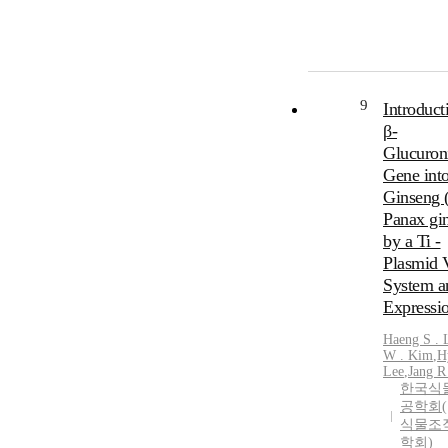
9
Introduct
β-
Glucuron
Gene int
Ginseng 
Panax gi
by a Ti -
Plasmid 
System an
Expressi
Haeng S . 
W . Kim
,
H
Lee
,
Jang R
한국식
공학회(
식물조
학회)