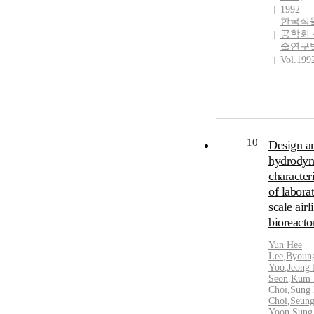
1992
한국식
공학회
술연구
Vol.199
10
Design a
hydrody
characteri
of laborat
scale airli
bioreacto
Yun Hee
Lee
,
Byoun
Yoo
,
Jeong
Seon
,
Kum 
Choi
,
Sung
Choi
,
Seun
Yoon
,
Sung