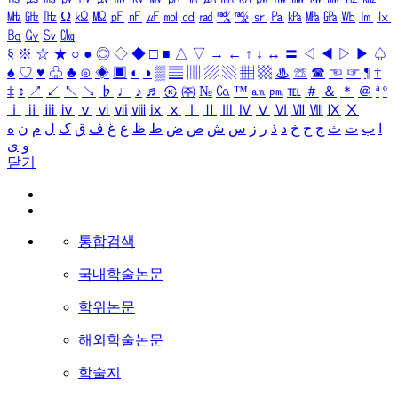
㎒
㎓
㎔
Ω
㏀
㏁
㎊
㎋
㎌
㏖
㏅
㎭
㎮
㎯
㏛
㎩
㎪
㎫
㎬
㏝
㏐
㏓
㏃
㏉
㏜
㏆
§
※
☆
★
○
●
◎
◇
◆
□
■
△
▽
→
←
↑
↓
↔
〓
◁
◀
▷
▶
♤
♠
♡
♥
♧
♣
⊙
◈
▣
◐
◑
▒
▤
▥
▨
▧
▦
▩
♨
☏
☎
☜
☞
¶
†
‡
↕
↗
↙
↖
↘
♭
♩
♪
♬
㉿
㈜
№
㏇
™
㏂
㏘
℡
＃
＆
＊
＠
ª
º
ⅰ
ⅱ
ⅲ
ⅳ
ⅴ
ⅵ
ⅶ
ⅷ
ⅸ
ⅹ
Ⅰ
Ⅱ
Ⅲ
Ⅳ
Ⅴ
Ⅵ
Ⅶ
Ⅷ
Ⅸ
Ⅹ
ا
ب
ت
ث
ج
ح
خ
د
ذ
ر
ز
س
ش
ص
ض
ط
ظ
ع
غ
ف
ق
ک
ل
م
ن
ه
و
ی
닫기
통합검색
국내학술논문
학위논문
해외학술논문
학술지