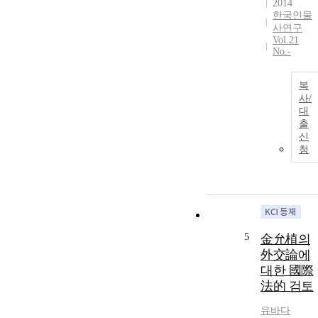
study is
2014
old to torture
한국인물
focused on
for the
사연구
explaining the
confession of
Vol.21
relationships
No.-
crime in law
between Neo-
and his son to
Confucianism
young. This
복
and
was the reason
사/
management o
to be a hot
대
government
출
issue at that
that had been
신
time.
manipulated
청
According to
by him. The
the tragic and
contents of thi
illegal
article should
character of th
be the context
accident, the
of family stud
responsibility
of national
5
金允植의
of the accident
administration
became a
外交論에
and relief, his
sensitive
대한 國際
attitude on the
problem. As
法的 검토
Neo-
the time flew,
Confucianism
two memories
유바다
and politics,