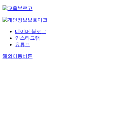
Myung-hee;
agonized over
Jung, Yak-
the conflicting
yong etc., they
responsibilitie
are his senior
as an official
scholars.
and yangban
네이버 블로그
Whang, Gi-
and as an head
인스타그램
chun and
of his family.
유튜브
Hong, Jik-pil,
Yet he
Lee, Man-jung
overcame the
해외이동버튼
and Sim, Du-
difficulties
young are Lee
during the
Jae-ui's best
flight and tried
friends, First of
to meet the
all, he was
expectation of
known by
both his famil
Jung, Yak-
and Joseon
yong's
government.
argument
After that he
parter of
had to
human nature.
undertake
We hope that
several
Lee Jae-ui's
difficult
literature and