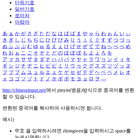
단위기호
일반기호
로마자
아랍어
あ
ぁ
か
が
さ
ざ
た
だ
な
は
ば
ぱ
ま
や
ゃ
ら
わ
ゎ
ん
い
ぃ
き
ぎ
し
じ
ち
ぢ
に
ひ
び
ぴ
み
り
う
ぅ
く
ぐ
す
ず
つ
づ
っ
ぬ
ふ
ぶ
ぷ
む
ゆ
ゅ
る
え
ぇ
け
げ
せ
ぜ
て
で
ね
へ
べ
ぺ
め
れ
お
ぉ
こ
ご
そ
ぞ
と
ど
の
ほ
ぼ
ぽ
も
よ
ょ
ろ
を
ア
ァ
カ
サ
ザ
タ
ダ
ナ
ハ
バ
パ
マ
ヤ
ャ
ラ
ワ
ヮ
ン
イ
ィ
キ
ギ
シ
ジ
チ
ヂ
ニ
ヒ
ビ
ピ
ミ
リ
ウ
ゥ
ク
グ
ス
ズ
ツ
ヅ
ッ
ヌ
フ
ブ
プ
ム
ユ
ュ
ル
エ
ェ
ケ
ゲ
セ
ゼ
テ
デ
ヘ
ベ
ペ
メ
レ
オ
ォ
コ
ゴ
ソ
ゾ
ト
ド
ノ
ホ
ボ
ポ
モ
ヨ
ョ
ロ
ヲ
―
http://chineseinput.net/
에서 pinyin(병음)방식으로 중국어를 변환
할 수 있습니다.
변환된 중국어를 복사하여 사용하시면 됩니다.
예시)
中文 을 입력하시려면
zhongwen
을 입력하시고 space를
누르시면됩니다.