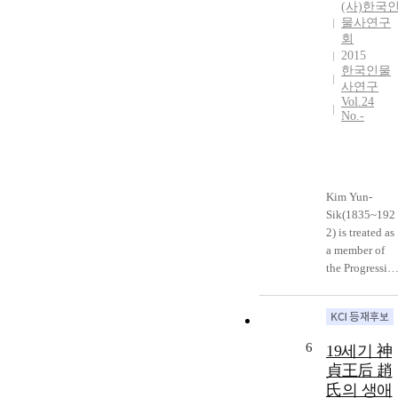
conflicted eac
(사)한국
understanding
물사연구
other. Jung
of problematic
회
Chul or Ryu
environments
2015
Sung-Ryong.
around himself
한국인물
The difference
and solutions
사연구
of the memory
Vol.24
with the
mainly due to
No.-
authentic
the absence of
Confucian
the records of
ways so-called
the trials. The
Musil, that is
Imjin Invasion
to be authentic
Kim Yun-
erased the
to get the truth
Sik(1835~192
records of the
and the real
2) is treated as
trial
effect, his
a member of
1589~1592.
cognition of
the Progressiv
Second, there
importance of
group in the
was a intentive
rituals royal
study of the
distortion of
and national
modern Korea
the historical
for
history. He was
material durin
6
19세기 神
sustainability
most
the Late Sun-j
貞王后 趙
of the Dynasty.
acquainted
and the
氏의 생애
with
Gwang-Hae