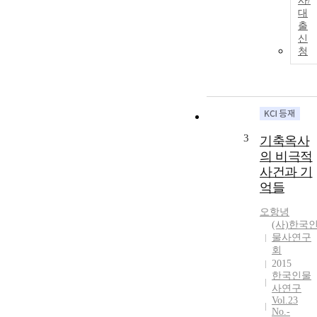
approach is
사/
대
that he was a
출
government
신
official rather
청
than a pure
scholar, who
gave his
attention to
manage
Chosun
3
기축옥사
Dynasty with a
의 비극적
statecraft base
on Neo-
사건과 기
Confucianism.
억들
In his life Neo-
오항녕
Confucianism
(사)한국
could be the
물사연구
fundamental
회
scheme of his
2015
all political
한국인물
ideas and
사연구
attitude, but in
Vol.23
his actual life
No.-