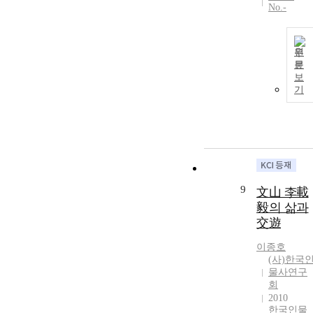
However,
No.-
Fortress of
다. 이로 인해
appearing to
Younan(延安
풍양 조씨는
say the
城) The battle
가세가 번성하
‘sovereignty’
bore some
원
였다. 그렇지
of Joseon, Li i
문
distinctive
만 철종대 풍
fact pursued
보
features in
양 조씨와 안
기
Joseon’s status
several
동 김씨의 대
as a
respects.
립이 심화되었
dependent/se
Firstly, it was a
으며, 그 가운
i-sovereign
battle held in
데 풍양 조씨
state(屬國・半
Hwanghae
는 세력이 약
主之國) in
Province wher
화되었다. 수
accordance
the Joseon and
렴청정을 하였
with Elements
9
文山 李載
Japanese army
던 신정왕후는
of
did not
毅의 삶과
고종을 자신과
International
confront.
交遊
남편인 효명세
Law(萬國公
Scecondly,
자의 아들로
法). Kim
along with the
이종호
입후하여 즉위
believed that a
(사)한국
victory of the
하도록 하였
traditional
물사연구
righteous army
다. 그리고 매
회
subject
of the Junmun
우 적극적으로
2010
state(屬邦)
Prefecture, it
수렴청정을 하
한국인물