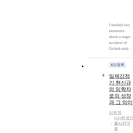
along the long
course of
government
office more
I studied two
than 50 years
memories
he had not
about a tragic
been
accident of
subordinate to
Gichuk-trial
it. Rather the
being made by
Neo-
an illegal trial.
Confucianism
There were tw
was needed for
memories
4
governance of
일제강점
about one
the Chosun
기 현신규
accident! At
Dynasty
의 임학자
the trial Yibal
especially just
로의 성장
was engaged i
after a war of
과 그 의미
and his old
Japanese
mother and
aggression or
선유정
baby died in
Manchurians’s
(사)한국
the course of
Therefore the
물사연구
the trial. His
point of this
회
mother was to