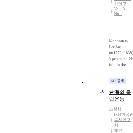
could retain its
was a rare case
기 위해 노력
사연구
sovereignty
where the
하였다. 이것
Vol.13
but a modern
righteous army
No.-
은 고종을 즉
dependent
north of
위시킨 그녀의
state(屬國)
Gyeonggi
책임감과 안동
couldn’t.
Province
김씨 출신의
However, with
gained
哲仁王后가 있
Moonsan is
the status as a
successful
었기 때문에
Lee Jae-
dependent/se
victory. Lastly,
수렴청정을 하
ui(1772~1839
i-sovereign
Yi Jungam,
기 위해 적극
's pen name. H
state, which Li
who was
적이었던 것이
is born the
Hongzhang
heading for th
다. 신정왕후
eldest
pursued,
king’s
는 수렴청정기
grandson of
Joseon can
temporary
에 次對와 召
the Jeonju
retain her
quarters as
見을 통해 정
Lee's Dukchun
rights, though
official, led th
10
尹海의 독
국을 운영하였
family line.
limitedly, such
righteous army
다. 신정왕후
립운동
Jeonju Lee's
as rights of
His battle of
는 차대에서
family is a
negotiation
the Fortress of
조철행
주도적으로 하
prince of the
and treaties
Younan and
(사)한국
교를 내려 정
blood in
and of legatio
물사연구
the remarkable
치에 참여하였
Chosun
according to
회
activities of
다. 소견에서
dynasty.. His
2013
Elements of
the righteous