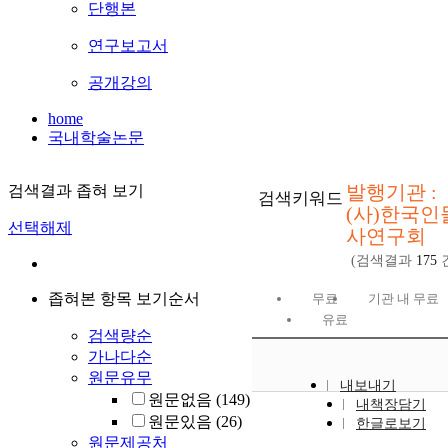
단행본
연구보고서
공개강의
home
국내학술논문
발행기관 :
검색결과 좁혀 보기
검색키워드
(사)한국인
선택해제
사연구회
(검색결과
175
좁혀본 항목 보기순서
무료
기관 내 무료
유료
검색량순
가나다순
원문유무
내보내기
원문없음
(149)
내책장담기
원문있음
(26)
한글로보기
원문제공처