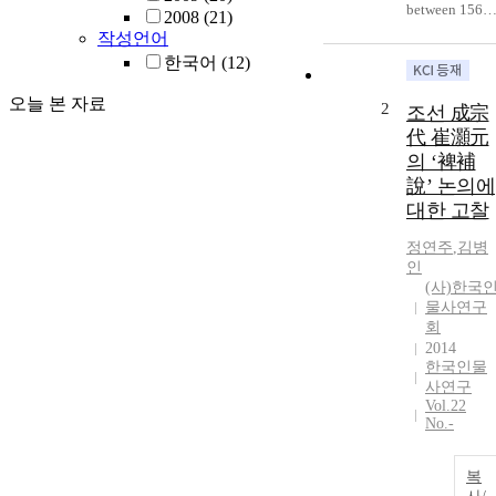
between 1564
2008
(21)
and 1635. On
작성언어
his thoughts
한국어
(12)
any
comprehensiv
오늘 본 자료
2
조선 成宗
approach had
代 崔灝元
not been tried,
의 ‘裨補
but in the
說’ 논의에
sphere of
대한 고찰
literature and
history a few
정연주
,
김병
studies show
인
parts of his
(사)한국
whole idea an
물사연구
thoughts. This
회
study is in
2014
order to
한국인물
broaden our
사연구
Vol.22
understanding
No.-
of his iddea
and thoughts.
The point of
복