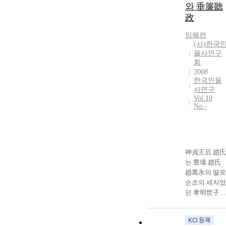
와 垂簾聽
diplomatic
Reign. I
政
affairs among
concluded that
other
Ryu Sung-
임혜련
Progressive
Ryong was the
(사)한국
group
Wigwan(Head
물사연구
members. In
officer of Trial
회
1882, he had
at the time of
2008
led the
the tragic
한국인물
establishment
사연구
accident.
of the Joseon-
Vol.10
However,
No.-
America
including Jun
Treaty. Later,
Chul, Yi San-
he took office
Hea and Sim
as Minister of
Su-Kyeong
the Departmen
also were the
神貞王后 趙氏
of Foreign
Chugwan(Offi
는 豊壤 趙氏
Affairs from
er of Trial) at
趙萬永의 딸로
December
that time. At
순조의 세자였
1884 to June
this point, I
던 孝明世子의
1887 and from
examined a
부인이며, 憲
June 1894 to
institution of
宗의 어머니였
February 1896
the Dynasty,
다. 그녀는 대