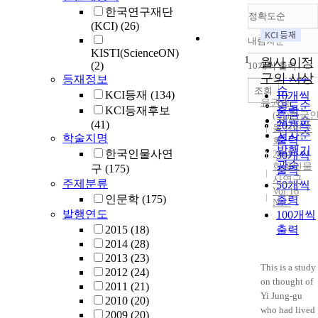
한국연구재단
정확도순
(KCI)
(26)
내림차순
정확도
KISTI(ScienceON)
1
순
월사 이정
(2)
10개씩 출력
내림차
인기도
구의 사상
등재정보
순
조회
KCI등재
(134)
10개씩
유권종
연도순
KCI등재후보
출력
(사)한국
제목순
(41)
20개씩
물사연구
저자순
학술지명
출력
회
발행기
한국인물사연
2011
30개씩
관순
한국인물
구
(175)
출력
사연구
주제분류
50개씩
Vol.16
인문학
(175)
출력
No.-
발행연도
100개씩
2015
(18)
출력
2014
(28)
2013
(23)
This is a study
2012
(24)
on thought of
2011
(21)
Yi Jung-gu
2010
(20)
who had lived
2009
(20)