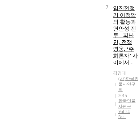
Lastly, until he
the
리청정 중이던
7
임진전쟁
passed away in
Chugukcheon
효명세자가 승
1922, he was
기 이정암
g(Office of
하하여 왕비가
incessantly
의 활동과
Trial
되지는 못하였
interested in
연안성 전
Processes). All
다. 그러나 아
the Protection,
accidents
투 - 피난
들 헌종이 왕
Annexation,
happened on
이 되자 왕대
민, 전쟁
and
base of their
비가 되었고,
영웅, ‘주
Independence
historical
철종대 대왕대
화론자’ 사
of his nation.
conditions.
비였던 純元王
이에서 -
His theory of
That is the
后가 죽자 대
diplomacy is
reason why we
왕대비가 되었
김경태
represented by
have to pay
다. 그리고 철
(사)한국
his “Theory of
attention to th
종이 후사왕을
물사연구
serving two
theory of
회
정하지 못하고
ends(兩得論)”.
2015
party-confict.
사망하자 신정
The gist of the
한국인물
왕후는 고종을
theory is that
사연구
즉위하도록 하
Vol.24
“If Joseon(朝
고 4년간 垂簾
No.-
鮮) remains as
聽政을 하였
a subject
다. 신정왕후
state(屬邦) of
의 풍양 조씨
the Qing(淸)