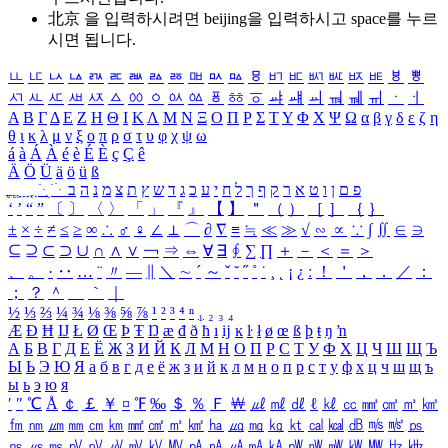
北京 을 입력하시려면
beijing
을 입력하시고 space를 누르
시면 됩니다.
ㅥ
ㅦ
ㅧ
ㅨ
ㅩ
ㅪ
ㅫ
ㅬ
ㅭ
ㅮ
ㅯ
ㅰ
ㅱ
ㅲ
ㅳ
ㅴ
ㅵ
ㅶ
ㅷ
ㅸ
ㅹ
ㅺ
ㅻ
ㅼ
ㅽ
ㅾ
ㅿ
ㆀ
ㆁ
ㆂ
ㆃ
ㆄ
ㆅ
ㆆ
ㆇ
ㆈ
ㆉ
ㆊ
ㆋ
ㆌ
ㆍ
ㆎ
Α
Β
Γ
Δ
Ε
Ζ
Η
Θ
Ι
Κ
Λ
Μ
Ν
Ξ
Ο
Π
Ρ
Σ
Τ
Υ
Φ
Χ
Ψ
Ω
α
β
γ
δ
ε
ζ
η
θ
ι
κ
λ
μ
ν
ξ
ο
π
ρ
σ
τ
υ
φ
χ
ψ
ω
á
à
Á
À
é
è
É
È
ç
Ç
ê
Ä
Ö
Ü
ä
ö
ü
ß
ְ
ֳ
ֲ
ֱ
ָ
ַ
ֵ
ֶ
ִ
ֹ
ּ
ֻ
ׂ
ׁ
ּ
ב
ה
נ
מ
צ
ת
ץ
ש
ד
ג
כ
ע
י
ח
ל
ך
ף
ק
ר
א
ט
ו
ן
ם
פ
‘
’
“
”
〔
〕
〈
〉
「
」
『
』
【
】
＂
（
）
［
］
｛
｝
±
×
÷
≠
≤
≥
∞
∴
♂
♀
∠
⊥
⌒
∂
∇
≡
≒
≪
≫
√
∽
∝
∵
∫
∬
∈
∋
⊆
⊇
⊂
⊃
∪
∩
∧
∨
￢
⇒
⇔
∀
∃
∮
∑
∏
＋
－
＜
＝
＞
、
。
·
‥
…
¨
〃
―
∥
＼
∼
´
～
ˇ
˘
˝
˚
˙
¸
˛
¡
¿
ː
！
＇
，
．
／
：
；
？
＾
＿
｀
｜
½
⅓
⅔
¼
¾
⅛
⅜
⅝
⅞
¹
²
³
⁴
ⁿ
₁
₂
₃
₄
Æ
Ð
Ħ
Ĳ
Ł
Ø
Œ
Þ
Ŧ
Ŋ
æ
đ
ð
ħ
ı
ĳ
ĸ
ŀ
ł
ø
œ
ß
þ
ŧ
ŋ
ŉ
А
Б
В
Г
Д
Е
Ё
Ж
З
И
Й
К
Л
М
Н
О
П
Р
С
Т
У
Ф
Х
Ц
Ч
Ш
Щ
Ъ
Ы
Ь
Э
Ю
Я
а
б
в
г
д
е
ё
ж
з
и
й
к
л
м
н
о
п
р
с
т
у
ф
х
ц
ч
ш
щ
ъ
ы
ь
э
ю
я
′
″
℃
Å
￠
￡
￥
¤
℉
‰
＄
％
Ｆ
￦
㎕
㎖
㎗
ℓ
㎘
㏄
㎣
㎤
㎥
㎦
㎙
㎚
㎛
㎜
㎝
㎞
㎟
㎠
㎡
㎢
㏊
㎍
㎎
㎏
㏏
㎈
㎉
㏈
㎧
㎨
㎰
㎱
㎲
㎳
㎴
㎵
㎶
㎷
㎸
㎹
㎀
㎁
㎂
㎃
㎄
㎺
㎻
㎽
㎾
㎿
㎐
㎑