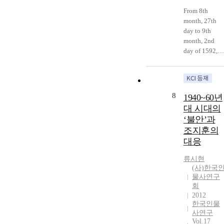
는 19세기에
but is
From 8th
安東 金氏와
sovereign(自
month, 27th
함께 정국을
主) with
day to 9th
주도하였던 외
respect to othe
month, 2nd
척가문이었다.
nations, it can
day of 1592,
勢道政治는 국
serve two ends
after the
왕이 외척에게
since it does
outbreak of th
다음 왕을 부
not lose
Imjin War and
탁하는 임무를
sovereign righ
the flight of
부여한 것을
8
1940~60년
and does not
Joseon
의미한다. 이
대 시대의
betray her
government to
때의 외척 가
‘불안’과
feudal duty for
Uiju, the
문은 정국을
Qing”. This
조지훈의
righteous
주도할 수 있
almost literall
대응
army(義兵) of
었다. 正祖는
agrees with
the Hwanghae
순조를 金祖淳
Qing’s Li
류시현
Province
에게 부탁하면
(사)한국
Hong-zhang’s
defeated the
서 세도정치를
물사연구
“Theory of
Japanese army
열었다. 순조
회
subject state
led by Kuroda
도 역시 헌종
2012
with
Nagamasa(黑
을 신정왕후의
한국인물
sovereignty(屬
田長政), who
숙부인 趙寅永
사연구
邦自主論)”.
attacked the
Vol.17
에게 부탁하였