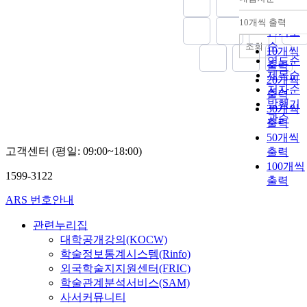
ancestors. That
정확도
take Joseon as
Jungam was a
선의 건국을
is a devout an
순
her
figure who
10개씩 출력
강조하였다.
내림차
unavoidable
dependent/se
인기도
held state
한편 사회적
fate for him.
i-sovereign
순
조회
position for
폐단이었던 과
10개씩
Because he ha
state based on
연도순
many years
거의 폐단을
출력
a strong
the
제목순
before the war.
개선하고 탐관
20개씩
consciousness
international
After the
저자순
오리의 비리를
출력
of offering
law.
outbreak of
발행기
근절하였으며,
30개씩
sacrifice to his
Accordingly,
war, he was
관순
엄격한 법 적
출력
ancestors. He
we can see that
presented to
용을 강조하였
50개씩
didn't go into
it was
the army as a
다. 이것은 국
고객센터 (평일: 09:00~18:00)
출력
government
meaningless to
leader and
가의 기강을
service at all.
100개씩
distinguish
took command
확립하려는 것
1599-3122
Instead of it, h
출력
between a
of the battle of
이었다. 신정
made an effort
modern
Fortress of
ARS 번호안내
왕후의 정책의
to cultivate his
dependent
Youan during
많은 부분은
morals and
state and a
관련누리집
the flight. His
효명세자가 대
manage the
traditional
대학공개강의(KOCW)
success in
리청정을 할
family. Lee
subject state.
학술정보통계시스템(Rinfo)
defending the
때 추진하였던
Jae-ui was
fortress he was
외국학술지지원센터(FRIC)
것을 계승한
taught chinese
highly trusted
학술관계분석서비스(SAM)
것이다.
literature by
by people
사서커뮤니티
Nam, you-do