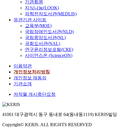
within and
기관회원
and the
without the
지식나눔(LOOK)
confucian
government.
의학전자도서관(MEDLIS)
scriptures by
Even after the
유관기관 사이트
Ryu, Jung-mo
battle, he
교육부(MOE)
in early years.
played an
국립장애인도서관(NLD)
During adult
important role
국립중앙도서관(NL)
ages, he was a
in the political
국회도서관(NAL)
disciple of
situation and
연구윤리정보포털(CRE)
Park, yoon-
posed his
won and Song,
사이언스온 (ScienceON)
opinion on the
hwan-ki who
peace
이용약관
are prominent
negotiation
개인정보처리방침
scholars of
which was an
개인정보 재동의
confucianism.
important issu
And then he
기관소개
during the war.
promoted a
Like others, he
저작물 게시중단요청
friendship wit
also feared the
Jung, Jaw-
war and was
meun; Ann,
concerned
ho; Kim,
about his own
41061 대구광역시 동구 동내로 64(동내동1119) KERIS빌딩
young; Sim,
future. During
Ryu; Song,
Copyright© KERIS. ALL RIGHTS RESERVED
the war, he