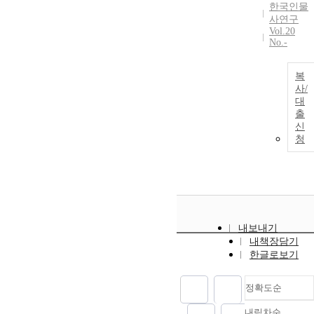
는 지방관이나
noble birth
한국인물
International
army(義兵) of
사신 이외에도
사연구
make him a
Law. Thus, a
the Hwanghae
기존의 관료들
Vol.20
proud person.
‘modern
Province
No.-
과 국정을 운
His birthplace
dependent
played a key
영하였다. 이
was Seoul, but
state without
role in
를 통해 공적
복
he have lived
sovereignty’
checking the
으로 정치에
사/
in Yongin,
did not exist
domination of
참여하였으며,
대
Kyunggi
based on the
local area and
주도적으로 정
출
province.
international
information
신
치를 이끌어
Especially he
law. In the
delivery by
청
갔다. 신정왕
is a great-
same logic, ‘a
Japanese army.
후가 강조하였
grandson of
traditional
This article
던 정책은 왕
chief general,
subject state
sheds light on
실의 권위를
Lee Ju-guk
with
the changes
강화하고 사회
who loved by
guaranteed
brought to Yi
적 폐단을 개
king Jungjoe.
sovereignty’
Jungam in the
선하기 위한
내보내기
Lee Jae-ui
was difficult to
course of his
것이었다. 왕
내책장담기
should carry
expect at that
experience of
실의 권위를
한글로보기
out a duty of
time
flight and the
강화하려는 신
descendant
considering
battle of
정왕후의 의지
offering
정확도순
the fact that
Fortress of
는 景福宮을
sacrifice to his
Qing tried to
Youan. Yi
중건하고, 조
내림차순