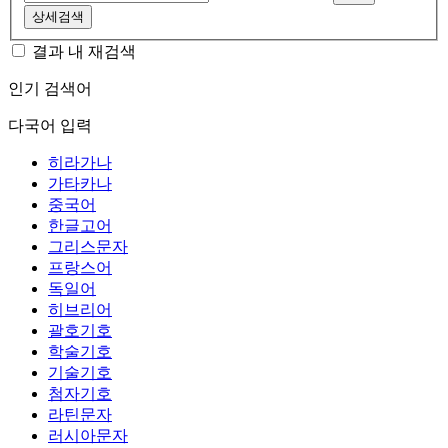
상세검색
결과 내 재검색
인기 검색어
다국어 입력
히라가나
가타카나
중국어
한글고어
그리스문자
프랑스어
독일어
히브리어
괄호기호
학술기호
기술기호
첨자기호
라틴문자
러시아문자