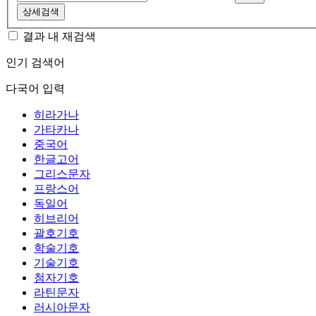
상세검색
결과 내 재검색
인기 검색어
다국어 입력
히라가나
가타카나
중국어
한글고어
그리스문자
프랑스어
독일어
히브리어
괄호기호
학술기호
기술기호
첨자기호
라틴문자
러시아문자