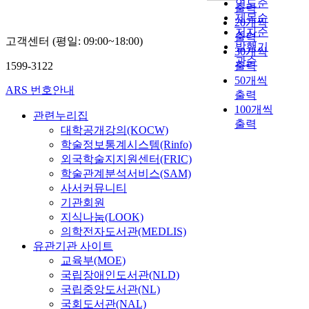
연도순
출력
제목순
20개씩
저자순
출력
고객센터 (평일: 09:00~18:00)
발행기
30개씩
관순
1599-3122
출력
50개씩
ARS 번호안내
출력
100개씩
관련누리집
출력
대학공개강의(KOCW)
학술정보통계시스템(Rinfo)
외국학술지지원센터(FRIC)
학술관계분석서비스(SAM)
사서커뮤니티
기관회원
지식나눔(LOOK)
의학전자도서관(MEDLIS)
유관기관 사이트
교육부(MOE)
국립장애인도서관(NLD)
국립중앙도서관(NL)
국회도서관(NAL)