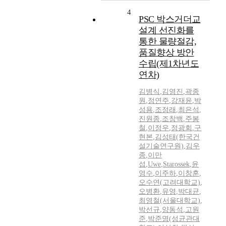
4
PSC 박스거더교
설계 선진화를
통한 물량절감,
품질향상 방안
수립(제1차년도
연차)
김병식
,
김영진
,
곽종
원
,
정연주
,
강재윤
,
박
성용
,
조정래
,
최은석
,
진원종
,
조창백
,
주봉
철
,
이정우
,
정광회
,
구
현본
,
김성태(한국건
설기술연구원)
,
김우
종
,
이만
섭
,
Uwe
,
Starossek
,
윤
영수
,
이주하
,
이창훈
,
오수연(고려대학교)
,
오병환
,
유영
,
박대균
,
최영철(서울대학교)
,
박선규
,
양동석
,
고원
준
,
박준명(성균관대