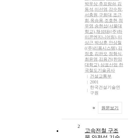
박우상
,
추프랑솨
,
김
동석
,
이선영
,
강수창
,
서충원
,
구희대
,
조근
희
,
옥승용
,
조호현
,
정
우영
,
송현섭(서울대
학교)
,
채성태((주)하
이콘엔지니어링)
,
이
상근
,
박상훈
,
안상철
((주)리폼시스템)
,
김
정호
,
김판오
,
정형식
,
최윤영
,
김용건(한양
대학교)
,
삼표산업
,
한
국철도기술공사
건설교통부
2001
한국건설기술연
구원
원문보기
2
고속전철 구조
물 안전성 기술