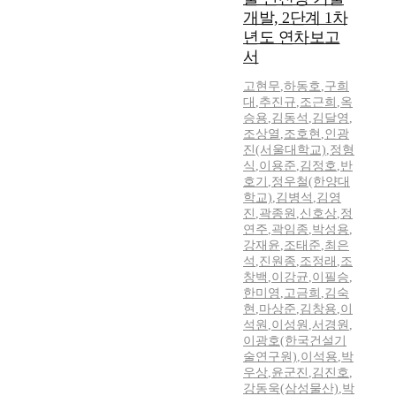
개발, 2단계 1차
년도 연차보고
서
고현무
,
하동호
,
구희
대
,
추진규
,
조근희
,
옥
승용
,
김동석
,
김달영
,
조상열
,
조호현
,
인광
진(서울대학교)
,
정형
식
,
이용준
,
김정호
,
반
호기
,
정우철(한양대
학교)
,
김병석
,
김영
진
,
곽종원
,
신호상
,
정
연주
,
곽임종
,
박성용
,
강재윤
,
조태준
,
최은
석
,
진원종
,
조정래
,
조
창백
,
이강균
,
이필승
,
한미영
,
고금희
,
김숙
현
,
마상준
,
김창용
,
이
석원
,
이성원
,
서경원
,
이광호(한국건설기
술연구원)
,
이석용
,
박
우상
,
윤군진
,
김진호
,
강동욱(삼성물산)
,
박