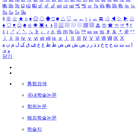
㎒
㎓
㎔
Ω
㏀
㏁
㎊
㎋
㎌
㏖
㏅
㎭
㎮
㎯
㏛
㎩
㎪
㎫
㎬
㏝
㏐
㏓
㏃
㏉
㏜
㏆
§
※
☆
★
○
●
◎
◇
◆
□
■
△
▽
→
←
↑
↓
↔
〓
◁
◀
▷
▶
♤
♠
♡
♥
♧
♣
⊙
◈
▣
◐
◑
▒
▤
▥
▨
▧
▦
▩
♨
☏
☎
☜
☞
¶
†
‡
↕
↗
↙
↖
↘
♭
♩
♪
♬
㉿
㈜
№
㏇
™
㏂
㏘
℡
＃
＆
＊
＠
ª
º
ⅰ
ⅱ
ⅲ
ⅳ
ⅴ
ⅵ
ⅶ
ⅷ
ⅸ
ⅹ
Ⅰ
Ⅱ
Ⅲ
Ⅳ
Ⅴ
Ⅵ
Ⅶ
Ⅷ
Ⅸ
Ⅹ
ا
ب
ت
ث
ج
ح
خ
د
ذ
ر
ز
س
ش
ص
ض
ط
ظ
ع
غ
ف
ق
ک
ل
م
ن
ه
و
ی
닫기
통합검색
국내학술논문
학위논문
해외학술논문
학술지