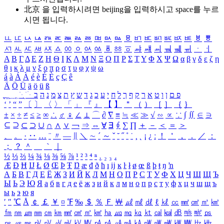
北京 을 입력하시려면
beijing
을 입력하시고 space를 누르
시면 됩니다.
ㅥ
ㅦ
ㅧ
ㅨ
ㅩ
ㅪ
ㅫ
ㅬ
ㅭ
ㅮ
ㅯ
ㅰ
ㅱ
ㅲ
ㅳ
ㅴ
ㅵ
ㅶ
ㅷ
ㅸ
ㅹ
ㅺ
ㅻ
ㅼ
ㅽ
ㅾ
ㅿ
ㆀ
ㆁ
ㆂ
ㆃ
ㆄ
ㆅ
ㆆ
ㆇ
ㆈ
ㆉ
ㆊ
ㆋ
ㆌ
ㆍ
ㆎ
Α
Β
Γ
Δ
Ε
Ζ
Η
Θ
Ι
Κ
Λ
Μ
Ν
Ξ
Ο
Π
Ρ
Σ
Τ
Υ
Φ
Χ
Ψ
Ω
α
β
γ
δ
ε
ζ
η
θ
ι
κ
λ
μ
ν
ξ
ο
π
ρ
σ
τ
υ
φ
χ
ψ
ω
á
à
Á
À
é
è
É
È
ç
Ç
ê
Ä
Ö
Ü
ä
ö
ü
ß
ְ
ֳ
ֲ
ֱ
ָ
ַ
ֵ
ֶ
ִ
ֹ
ּ
ֻ
ׂ
ׁ
ּ
ב
ה
נ
מ
צ
ת
ץ
ש
ד
ג
כ
ע
י
ח
ל
ך
ף
ק
ר
א
ט
ו
ן
ם
פ
‘
’
“
”
〔
〕
〈
〉
「
」
『
』
【
】
＂
（
）
［
］
｛
｝
±
×
÷
≠
≤
≥
∞
∴
♂
♀
∠
⊥
⌒
∂
∇
≡
≒
≪
≫
√
∽
∝
∵
∫
∬
∈
∋
⊆
⊇
⊂
⊃
∪
∩
∧
∨
￢
⇒
⇔
∀
∃
∮
∑
∏
＋
－
＜
＝
＞
、
。
·
‥
…
¨
〃
―
∥
＼
∼
´
～
ˇ
˘
˝
˚
˙
¸
˛
¡
¿
ː
！
＇
，
．
／
：
；
？
＾
＿
｀
｜
½
⅓
⅔
¼
¾
⅛
⅜
⅝
⅞
¹
²
³
⁴
ⁿ
₁
₂
₃
₄
Æ
Ð
Ħ
Ĳ
Ł
Ø
Œ
Þ
Ŧ
Ŋ
æ
đ
ð
ħ
ı
ĳ
ĸ
ŀ
ł
ø
œ
ß
þ
ŧ
ŋ
ŉ
А
Б
В
Г
Д
Е
Ё
Ж
З
И
Й
К
Л
М
Н
О
П
Р
С
Т
У
Ф
Х
Ц
Ч
Ш
Щ
Ъ
Ы
Ь
Э
Ю
Я
а
б
в
г
д
е
ё
ж
з
и
й
к
л
м
н
о
п
р
с
т
у
ф
х
ц
ч
ш
щ
ъ
ы
ь
э
ю
я
′
″
℃
Å
￠
￡
￥
¤
℉
‰
＄
％
Ｆ
￦
㎕
㎖
㎗
ℓ
㎘
㏄
㎣
㎤
㎥
㎦
㎙
㎚
㎛
㎜
㎝
㎞
㎟
㎠
㎡
㎢
㏊
㎍
㎎
㎏
㏏
㎈
㎉
㏈
㎧
㎨
㎰
㎱
㎲
㎳
㎴
㎵
㎶
㎷
㎸
㎹
㎀
㎁
㎂
㎃
㎄
㎺
㎻
㎽
㎾
㎿
㎐
㎑