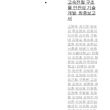
고속전철 구조
물 안전성 기술
개발, 최종보고
서
고현무
,
권기준
,
박우
상
,
추프랑솨
,
김동석
,
이선영
,
강수창
,
구희
대
,
김용길
,
옥승용
,
조
호현
,
정우영
,
송현섭
,
서충원
,
박병기
,
박원
석(서울대학교)
,
정형
식
,
김정호
,
김판오
,
최
윤영
,
김용건(한양대
학교)
,
김병석
,
김영
진
,
정연주
,
강재윤
,
최
은석
,
조정래
,
이정우
,
조근희
,
구현본
,
고금
희
,
김영순
,
곽종원
,
곽
임종
,
박성용
,
진원종
,
조창백
,
주봉철
,
정광
회
,
김성태
,
김덕진
,
마
상준
,
이성원
,
조만섭
,
배규진
,
이석원
,
서경