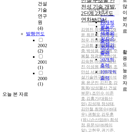
전철 구조물 안
로
정확도
건설
많
전성 기술 개발,
순
기술
10개씩 출력
내림차순
이
2단계 2차년도
인기도
연구
본
연차보고서
순
조회
원
10개씩
자
연도순
(4)
출력
김영진
,
정연주
,
강재
료
제목순
발행연도
20개씩
윤
,
최은석
,
조정래
,
이
저자순
정우
,
진원종
,
구현본
,
출력
발행기
2002
고금희
,
곽종원
,
곽임
30개씩
(2)
종
,
박성용
,
조창백
관순
,
주
활
출력
봉철
,
정광희
,
한미영
,
용
50개씩
김숙현
,
마상준
,
배규
2001
도
출력
진
,
이성원
,
이석원
,
조
(1)
높
100개씩
만섭
,
서경원(한국건
은
설기술연구원)
,
이석
출력
2000
자
용
,
윤군진
,
김진호
,
강
(1)
동옥(삼성물산
,
건설
료
부문)
,
조민수
,
이준
오늘 본 자료
호
,
김홍기(대림산
업)
,
김성재
,
정상태
,
김만철
,
최명수(㈜대
우)
,
권형오
,
김두훈
(유니슨산업㈜)
,
최석
정
,
유문식(㈜케이
알)
,
고현무
,
권기준
,