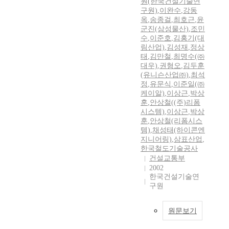
원(한국건설기술연
구원)
,
이완수
,
강동
옥
,
송종걸
,
최호근
,
윤
군진(삼성물산)
,
조민
수
,
이준호
,
김홍기(대
림산업)
,
김성재
,
정상
태
,
김만철
,
최명수(㈜
대우)
,
권형오
,
김두훈
(유니슨산업㈜)
,
최석
정
,
유문식
,
이준일(㈜
케이알)
,
이상근
,
박상
훈
,
안상철((주)리폼
시스템)
,
이상근
,
박상
훈
,
안상철(리폼시스
템)
,
채성태(하이콘엔
지니어링)
,
삼표산업
,
한국철도기술공사
건설교통부
2002
한국건설기술연
구원
원문보기