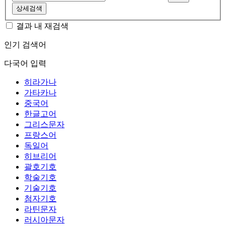
상세검색
결과 내 재검색
인기 검색어
다국어 입력
히라가나
가타카나
중국어
한글고어
그리스문자
프랑스어
독일어
히브리어
괄호기호
학술기호
기술기호
첨자기호
라틴문자
러시아문자