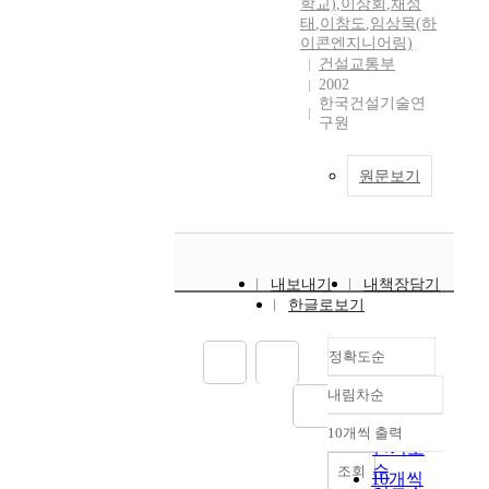
학교)
,
이상회
,
채성
태
,
이창도
,
임상묵(하
이콘엔지니어링)
건설교통부
2002
한국건설기술연
구원
원문보기
내보내기
내책장담기
한글로보기
정확도순
내림차순
정확도
순
10개씩 출력
내림차순
인기도
순
조회
10개씩