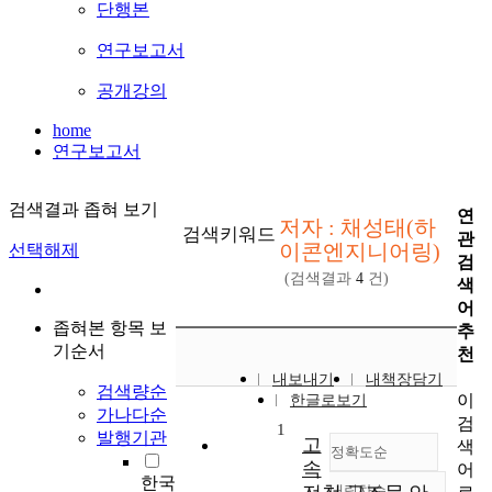
단행본
연구보고서
공개강의
home
연구보고서
검색결과 좁혀 보기
연
저자 : 채성태(하
검색키워드
관
이콘엔지니어링)
선택해제
검
(검색결과
4
건)
색
어
좁혀본 항목 보
추
기순서
천
내보내기
내책장담기
검색량순
이
한글로보기
가나다순
검
1
발행기관
고
색
정확도순
속
어
한국
내림차순