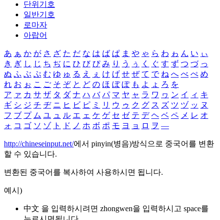
단위기호
일반기호
로마자
아랍어
あ
ぁ
か
が
さ
ざ
た
だ
な
は
ば
ぱ
ま
や
ゃ
ら
わ
ゎ
ん
い
ぃ
き
ぎ
し
じ
ち
ぢ
に
ひ
び
ぴ
み
り
う
ぅ
く
ぐ
す
ず
つ
づ
っ
ぬ
ふ
ぶ
ぷ
む
ゆ
ゅ
る
え
ぇ
け
げ
せ
ぜ
て
で
ね
へ
べ
ぺ
め
れ
お
ぉ
こ
ご
そ
ぞ
と
ど
の
ほ
ぼ
ぽ
も
よ
ょ
ろ
を
ア
ァ
カ
サ
ザ
タ
ダ
ナ
ハ
バ
パ
マ
ヤ
ャ
ラ
ワ
ヮ
ン
イ
ィ
キ
ギ
シ
ジ
チ
ヂ
ニ
ヒ
ビ
ピ
ミ
リ
ウ
ゥ
ク
グ
ス
ズ
ツ
ヅ
ッ
ヌ
フ
ブ
プ
ム
ユ
ュ
ル
エ
ェ
ケ
ゲ
セ
ゼ
テ
デ
ヘ
ベ
ペ
メ
レ
オ
ォ
コ
ゴ
ソ
ゾ
ト
ド
ノ
ホ
ボ
ポ
モ
ヨ
ョ
ロ
ヲ
―
http://chineseinput.net/
에서 pinyin(병음)방식으로 중국어를 변환
할 수 있습니다.
변환된 중국어를 복사하여 사용하시면 됩니다.
예시)
中文 을 입력하시려면
zhongwen
을 입력하시고 space를
누르시면됩니다.