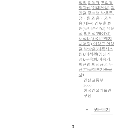
정일
,
이원표
,
조의경
,
정광섭(현대건설)
,
김
만철
,
주석범
,
박용득
,
정태원
,
김홍태
,
김병
용(대우)
,
김두훈
,
최
현(유니슨산업)
,
유문
식
,
임진석(케이알)
,
채성태(하이콘엔지
니어링)
,
이상근
,
안상
철
,
박상훈(리폼시스
템)
,
이석원(영신기
공)
,
구웅회
,
이응기
,
박근영
,
박상균
,
김두
균(한국철도기술공
사)
건설교통부
2000
한국건설기술연
구원
원문보기
3