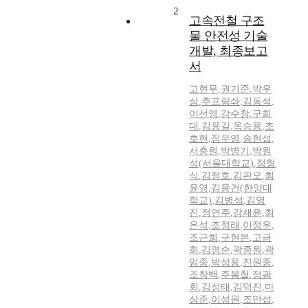
2
고속전철 구조
물 안전성 기술
개발, 최종보고
서
고현무
,
권기준
,
박우
상
,
추프랑솨
,
김동석
,
이선영
,
강수창
,
구희
대
,
김용길
,
옥승용
,
조
호현
,
정우영
,
송현섭
,
서충원
,
박병기
,
박원
석(서울대학교)
,
정형
식
,
김정호
,
김판오
,
최
윤영
,
김용건(한양대
학교)
,
김병석
,
김영
진
,
정연주
,
강재윤
,
최
은석
,
조정래
,
이정우
,
조근희
,
구현본
,
고금
희
,
김영순
,
곽종원
,
곽
임종
,
박성용
,
진원종
,
조창백
,
주봉철
,
정광
회
,
김성태
,
김덕진
,
마
상준
,
이성원
,
조만섭
,