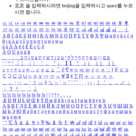
北京 을 입력하시려면
beijing
을 입력하시고 space를 누르
시면 됩니다.
ㅥ
ㅦ
ㅧ
ㅨ
ㅩ
ㅪ
ㅫ
ㅬ
ㅭ
ㅮ
ㅯ
ㅰ
ㅱ
ㅲ
ㅳ
ㅴ
ㅵ
ㅶ
ㅷ
ㅸ
ㅹ
ㅺ
ㅻ
ㅼ
ㅽ
ㅾ
ㅿ
ㆀ
ㆁ
ㆂ
ㆃ
ㆄ
ㆅ
ㆆ
ㆇ
ㆈ
ㆉ
ㆊ
ㆋ
ㆌ
ㆍ
ㆎ
Α
Β
Γ
Δ
Ε
Ζ
Η
Θ
Ι
Κ
Λ
Μ
Ν
Ξ
Ο
Π
Ρ
Σ
Τ
Υ
Φ
Χ
Ψ
Ω
α
β
γ
δ
ε
ζ
η
θ
ι
κ
λ
μ
ν
ξ
ο
π
ρ
σ
τ
υ
φ
χ
ψ
ω
á
à
Á
À
é
è
É
È
ç
Ç
ê
Ä
Ö
Ü
ä
ö
ü
ß
ְ
ֳ
ֲ
ֱ
ָ
ַ
ֵ
ֶ
ִ
ֹ
ּ
ֻ
ׂ
ׁ
ּ
ב
ה
נ
מ
צ
ת
ץ
ש
ד
ג
כ
ע
י
ח
ל
ך
ף
ק
ר
א
ט
ו
ן
ם
פ
‘
’
“
”
〔
〕
〈
〉
「
」
『
』
【
】
＂
（
）
［
］
｛
｝
±
×
÷
≠
≤
≥
∞
∴
♂
♀
∠
⊥
⌒
∂
∇
≡
≒
≪
≫
√
∽
∝
∵
∫
∬
∈
∋
⊆
⊇
⊂
⊃
∪
∩
∧
∨
￢
⇒
⇔
∀
∃
∮
∑
∏
＋
－
＜
＝
＞
、
。
·
‥
…
¨
〃
―
∥
＼
∼
´
～
ˇ
˘
˝
˚
˙
¸
˛
¡
¿
ː
！
＇
，
．
／
：
；
？
＾
＿
｀
｜
½
⅓
⅔
¼
¾
⅛
⅜
⅝
⅞
¹
²
³
⁴
ⁿ
₁
₂
₃
₄
Æ
Ð
Ħ
Ĳ
Ł
Ø
Œ
Þ
Ŧ
Ŋ
æ
đ
ð
ħ
ı
ĳ
ĸ
ŀ
ł
ø
œ
ß
þ
ŧ
ŋ
ŉ
А
Б
В
Г
Д
Е
Ё
Ж
З
И
Й
К
Л
М
Н
О
П
Р
С
Т
У
Ф
Х
Ц
Ч
Ш
Щ
Ъ
Ы
Ь
Э
Ю
Я
а
б
в
г
д
е
ё
ж
з
и
й
к
л
м
н
о
п
р
с
т
у
ф
х
ц
ч
ш
щ
ъ
ы
ь
э
ю
я
′
″
℃
Å
￠
￡
￥
¤
℉
‰
＄
％
Ｆ
￦
㎕
㎖
㎗
ℓ
㎘
㏄
㎣
㎤
㎥
㎦
㎙
㎚
㎛
㎜
㎝
㎞
㎟
㎠
㎡
㎢
㏊
㎍
㎎
㎏
㏏
㎈
㎉
㏈
㎧
㎨
㎰
㎱
㎲
㎳
㎴
㎵
㎶
㎷
㎸
㎹
㎀
㎁
㎂
㎃
㎄
㎺
㎻
㎽
㎾
㎿
㎐
㎑