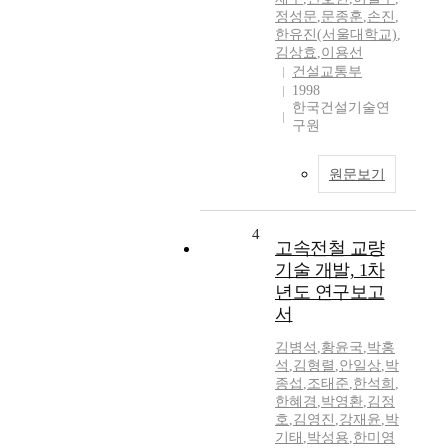
정성문
,
문종훈
,
손진
,
한유진(서울대학교)
,
김상효
,
이용선
건설교통부
1998
한국건설기술연
구원
원문보기
4
고속전철 교량
기술 개발, 1차
년도 연구보고
서
김병석
,
황윤국
,
박홍
석
,
김형렬
,
안일상
,
박
종섭
,
조태준
,
한석희
,
한혜경
,
박영환
,
김정
호
,
김영진
,
강재윤
,
박
기태
,
박성용
,
한미영