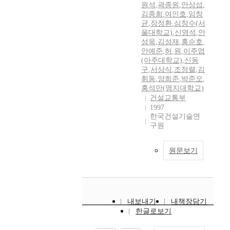
원석
,
곽종원
,
안상섭
,
김종희
,
여인호
,
임창
균
,
장정환
,
심창수(서
울대학교)
,
신영석
,
안
성욱
,
김성재
,
홍순호
,
안예준
,
허
,
원
,
이주엽
(아주대학교)
,
신동
구
,
서상식
,
조정렬
,
김
휘동
,
양희준
,
박준오
,
홍석만(명지대학교)
건설교통부
1997
한국건설기술연
구원
원문보기
내보내기
내책장담기
한글로보기