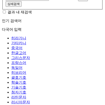
상세검색
결과 내 재검색
인기 검색어
다국어 입력
히라가나
가타카나
중국어
한글고어
그리스문자
프랑스어
독일어
히브리어
괄호기호
학술기호
기술기호
첨자기호
라틴문자
러시아문자