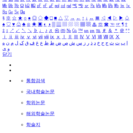
㎒
㎓
㎔
Ω
㏀
㏁
㎊
㎋
㎌
㏖
㏅
㎭
㎮
㎯
㏛
㎩
㎪
㎫
㎬
㏝
㏐
㏓
㏃
㏉
㏜
㏆
§
※
☆
★
○
●
◎
◇
◆
□
■
△
▽
→
←
↑
↓
↔
〓
◁
◀
▷
▶
♤
♠
♡
♥
♧
♣
⊙
◈
▣
◐
◑
▒
▤
▥
▨
▧
▦
▩
♨
☏
☎
☜
☞
¶
†
‡
↕
↗
↙
↖
↘
♭
♩
♪
♬
㉿
㈜
№
㏇
™
㏂
㏘
℡
＃
＆
＊
＠
ª
º
ⅰ
ⅱ
ⅲ
ⅳ
ⅴ
ⅵ
ⅶ
ⅷ
ⅸ
ⅹ
Ⅰ
Ⅱ
Ⅲ
Ⅳ
Ⅴ
Ⅵ
Ⅶ
Ⅷ
Ⅸ
Ⅹ
ا
ب
ت
ث
ج
ح
خ
د
ذ
ر
ز
س
ش
ص
ض
ط
ظ
ع
غ
ف
ق
ک
ل
م
ن
ه
و
ی
닫기
통합검색
국내학술논문
학위논문
해외학술논문
학술지