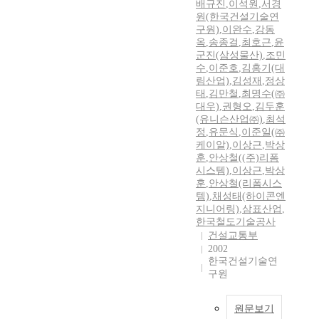
배규진
,
이석원
,
서경
원(한국건설기술연
구원)
,
이완수
,
강동
옥
,
송종걸
,
최호근
,
윤
군진(삼성물산)
,
조민
수
,
이준호
,
김홍기(대
림산업)
,
김성재
,
정상
태
,
김만철
,
최명수(㈜
대우)
,
권형오
,
김두훈
(유니슨산업㈜)
,
최석
정
,
유문식
,
이준일(㈜
케이알)
,
이상근
,
박상
훈
,
안상철((주)리폼
시스템)
,
이상근
,
박상
훈
,
안상철(리폼시스
템)
,
채성태(하이콘엔
지니어링)
,
삼표산업
,
한국철도기술공사
건설교통부
2002
한국건설기술연
구원
원문보기