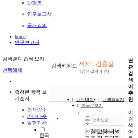
단행본
연구보고서
공개강의
home
연구보고서
검색결과 좁혀 보기
연
저자 : 김용길
검색키워드
관
선택해제
(검색결과
4
건)
검
색
어
좁혀본 항목 보
추
기순서
천
내보내기
내책장담기
한글로보기
검색량순
이
1
가나다순
고
검
정확도순
발행기관
속
색
전철/교량/터널
내림차순
어
정확도
한국