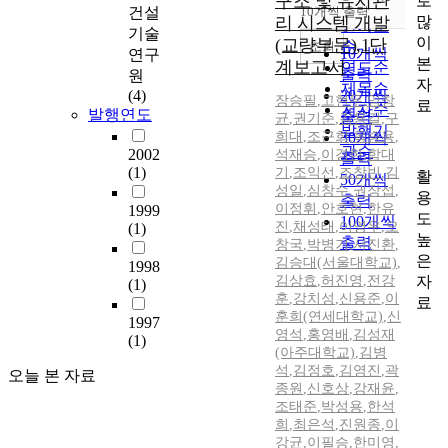
구조 및 유지관
로
순
건설
10개씩 출력
내림차순
많
리 시스템 개발
인기도
기술
이
(교량부문),1단
순
조회
10개씩
연구
본
계보고서
연도순
출력
원
자
제목순
(4)
20개씩
장승필
,
고현무
,
임창
료
저자순
발행연도
출력
균
,
권기준
,
김용길
,
구
발행기
희대
,
조근희
30개씩
,
옥승용
,
관순
2002
석재승
,
이경한
,
함대
출력
(1)
기
,
조익선
,
조창빈
,
김
활
50개씩
성일
,
심창수
,
권장섭
,
용
출력
이정휘
,
안호현
,
한유
1999
도
100개씩
진
,
채성태
,
이영우
,
오
(1)
높
출력
창국
,
박병기
,
서진환
,
은
김승대(서울대학교)
,
1998
자
김상효
,
허진영
,
전강
(1)
훈
,
강치성
,
신용준
,
이
료
훈희(연세대학교)
,
신
1997
영석
,
홍영배
,
김성재
(1)
(아주대학교)
,
김병
석
,
김정호
,
김영진
,
곽
오늘 본 자료
종원
,
신호상
,
강재윤
,
조태준
,
박성용
,
한석
희
,
최은석
,
진원종
,
이
강균
,
이필승
,
한미영
,