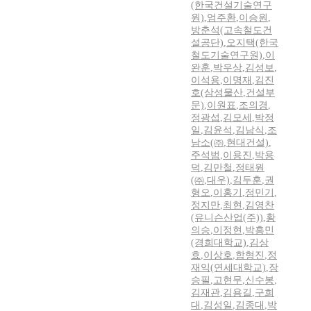
(한국건설기술연구
원)
,
엄주환
,
이승원
,
방춘석(고속철도건
설공단)
,
오지택(한국
철도기술연구원)
,
이
완훈
,
박우상
,
김성보
,
이석용
,
이명재
,
김진
호(삼성물산
,
건설부
문)
,
이원표
,
조의경
,
정광섭
,
김모세
,
박정
일
,
김윤석
,
김남식
,
조
남소(㈜
,
현대건설)
,
주석범
,
이용진
,
박용
덕
,
김만철
,
정태원
(㈜
,
대우)
,
김두훈
,
권
형오
,
이홍기
,
정민기
,
정지만
,
최현
,
김영찬
(유니슨산업(주))
,
황
의승
,
이정현
,
박흥민
(경희대학교)
,
김상
효
,
이상호
,
함형진
,
정
재익(연세대학교)
,
장
승필
,
고현무
,
신수봉
,
김재관
,
김용길
,
구희
대
,
김성일
,
김종대
,
박