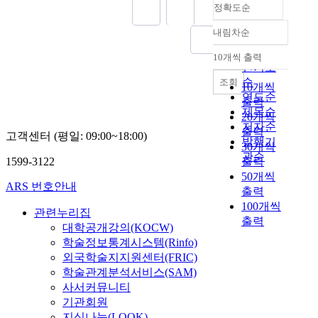
정확도순
내림차순
정확도
순
10개씩 출력
내림차순
인기도
순
조회
10개씩
연도순
출력
제목순
20개씩
저자순
출력
고객센터 (평일: 09:00~18:00)
발행기
30개씩
관순
1599-3122
출력
50개씩
ARS 번호안내
출력
100개씩
관련누리집
출력
대학공개강의(KOCW)
학술정보통계시스템(Rinfo)
외국학술지지원센터(FRIC)
학술관계분석서비스(SAM)
사서커뮤니티
기관회원
지식나눔(LOOK)