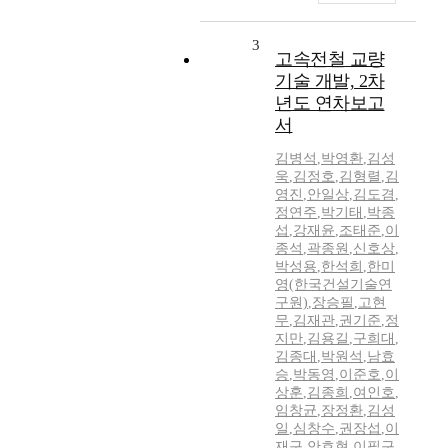
3
고속전철 교량
기술 개발, 2차
년도 연차보고
서
김병석
,
박영환
,
김성
욱
,
김정호
,
김형렬
,
김
영진
,
안일상
,
김도겸
,
정연주
,
박기태
,
박종
섭
,
강재윤
,
조태준
,
이
종석
,
곽종원
,
신호상
,
박성용
,
한석희
,
한미
영(한국건설기술연
구원)
,
장승필
,
고현
무
,
김재관
,
권기준
,
정
지만
,
김용길
,
구희대
,
김종대
,
박원석
,
남효
승
,
박동영
,
이준호
,
이
상훈
,
김종희
,
여인호
,
임창균
,
장정환
,
김성
일
,
심창수
,
권장섭
,
이
재구
,
안호현
,
이필구
,