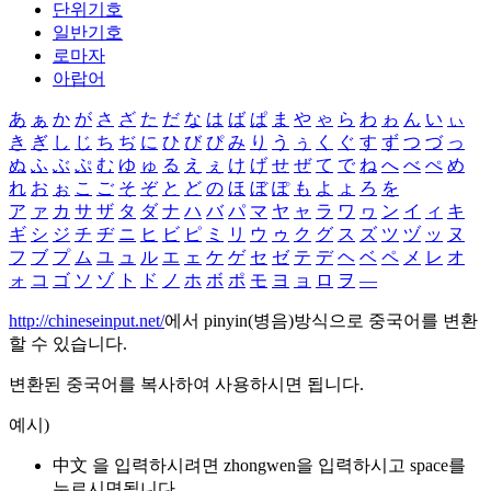
단위기호
일반기호
로마자
아랍어
あ
ぁ
か
が
さ
ざ
た
だ
な
は
ば
ぱ
ま
や
ゃ
ら
わ
ゎ
ん
い
ぃ
き
ぎ
し
じ
ち
ぢ
に
ひ
び
ぴ
み
り
う
ぅ
く
ぐ
す
ず
つ
づ
っ
ぬ
ふ
ぶ
ぷ
む
ゆ
ゅ
る
え
ぇ
け
げ
せ
ぜ
て
で
ね
へ
べ
ぺ
め
れ
お
ぉ
こ
ご
そ
ぞ
と
ど
の
ほ
ぼ
ぽ
も
よ
ょ
ろ
を
ア
ァ
カ
サ
ザ
タ
ダ
ナ
ハ
バ
パ
マ
ヤ
ャ
ラ
ワ
ヮ
ン
イ
ィ
キ
ギ
シ
ジ
チ
ヂ
ニ
ヒ
ビ
ピ
ミ
リ
ウ
ゥ
ク
グ
ス
ズ
ツ
ヅ
ッ
ヌ
フ
ブ
プ
ム
ユ
ュ
ル
エ
ェ
ケ
ゲ
セ
ゼ
テ
デ
ヘ
ベ
ペ
メ
レ
オ
ォ
コ
ゴ
ソ
ゾ
ト
ド
ノ
ホ
ボ
ポ
モ
ヨ
ョ
ロ
ヲ
―
http://chineseinput.net/
에서 pinyin(병음)방식으로 중국어를 변환
할 수 있습니다.
변환된 중국어를 복사하여 사용하시면 됩니다.
예시)
中文 을 입력하시려면
zhongwen
을 입력하시고 space를
누르시면됩니다.