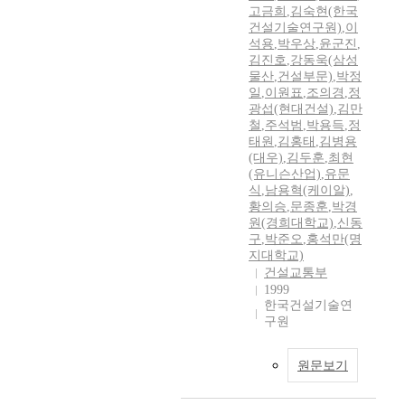
고금희
,
김숙현(한국
건설기술연구원)
,
이
석용
,
박우상
,
윤군진
,
김진호
,
강동욱(삼성
물산
,
건설부문)
,
박정
일
,
이원표
,
조의경
,
정
광섭(현대건설)
,
김만
철
,
주석범
,
박용득
,
정
태원
,
김홍태
,
김병용
(대우)
,
김두훈
,
최현
(유니슨산업)
,
유문
식
,
남용혁(케이알)
,
황의승
,
문종훈
,
박경
원(경희대학교)
,
신동
구
,
박준오
,
홍석만(명
지대학교)
건설교통부
1999
한국건설기술연
구원
원문보기