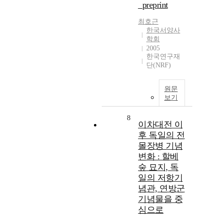
_preprint
최호근
한국서양사
학회
2005
한국연구재
단(NRF)
원문
보기
8
이차대전 이
후 독일의 전
몰장병 기념
변화 : 할베
숲 묘지, 독
일의 저항기
념관, 연방군
기념물을 중
심으로