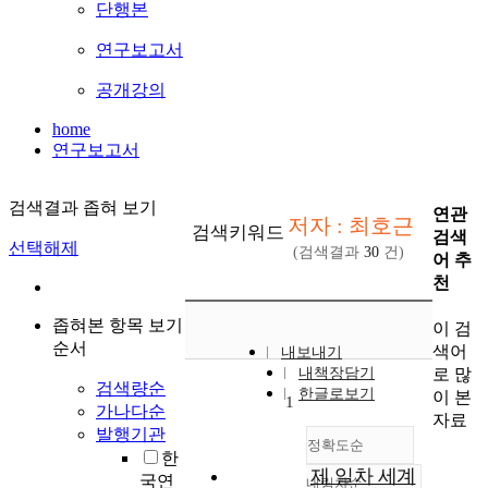
단행본
연구보고서
공개강의
home
연구보고서
검색결과 좁혀 보기
연관
저자 : 최호근
검색키워드
검색
선택해제
(검색결과
30
건)
어 추
천
좁혀본 항목 보기
이 검
순서
색어
내보내기
로 많
내책장담기
검색량순
한글로보기
이 본
1
가나다순
자료
발행기관
정확도순
한
제 일차 세계
국연
내림차순