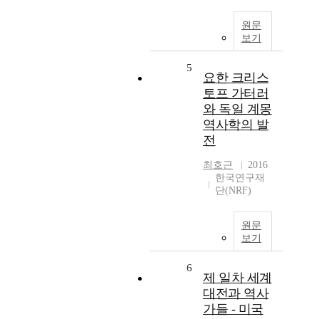
원문
보기
5
요한 크리스
토프 가터러
와 독일 계몽
역사학의 발
전
최호근
2016
한국연구재
단(NRF)
원문
보기
6
제 일차 세계
대전과 역사
가들 - 미국