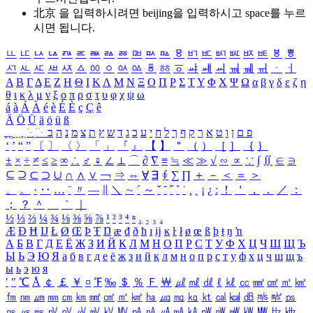
北京 을 입력하시려면
beijing
을 입력하시고 space를 누르
시면 됩니다.
ㅥ
ㅦ
ㅧ
ㅨ
ㅩ
ㅪ
ㅫ
ㅬ
ㅭ
ㅮ
ㅯ
ㅰ
ㅱ
ㅲ
ㅳ
ㅴ
ㅵ
ㅶ
ㅷ
ㅸ
ㅹ
ㅺ
ㅻ
ㅼ
ㅽ
ㅾ
ㅿ
ㆀ
ㆁ
ㆂ
ㆃ
ㆄ
ㆅ
ㆆ
ㆇ
ㆈ
ㆉ
ㆊ
ㆋ
ㆌ
ㆍ
ㆎ
Α
Β
Γ
Δ
Ε
Ζ
Η
Θ
Ι
Κ
Λ
Μ
Ν
Ξ
Ο
Π
Ρ
Σ
Τ
Υ
Φ
Χ
Ψ
Ω
α
β
γ
δ
ε
ζ
η
θ
ι
κ
λ
μ
ν
ξ
ο
π
ρ
σ
τ
υ
φ
χ
ψ
ω
á
à
Á
À
é
è
É
È
ç
Ç
ê
Ä
Ö
Ü
ä
ö
ü
ß
ְ
ֳ
ֲ
ֱ
ָ
ַ
ֵ
ֶ
ִ
ֹ
ּ
ֻ
ׂ
ׁ
ּ
ב
ה
נ
מ
צ
ת
ץ
ש
ד
ג
כ
ע
י
ח
ל
ך
ף
ק
ר
א
ט
ו
ן
ם
פ
‘
’
“
”
〔
〕
〈
〉
「
」
『
』
【
】
＂
（
）
［
］
｛
｝
±
×
÷
≠
≤
≥
∞
∴
♂
♀
∠
⊥
⌒
∂
∇
≡
≒
≪
≫
√
∽
∝
∵
∫
∬
∈
∋
⊆
⊇
⊂
⊃
∪
∩
∧
∨
￢
⇒
⇔
∀
∃
∮
∑
∏
＋
－
＜
＝
＞
、
。
·
‥
…
¨
〃
―
∥
＼
∼
´
～
ˇ
˘
˝
˚
˙
¸
˛
¡
¿
ː
！
＇
，
．
／
：
；
？
＾
＿
｀
｜
½
⅓
⅔
¼
¾
⅛
⅜
⅝
⅞
¹
²
³
⁴
ⁿ
₁
₂
₃
₄
Æ
Ð
Ħ
Ĳ
Ł
Ø
Œ
Þ
Ŧ
Ŋ
æ
đ
ð
ħ
ı
ĳ
ĸ
ŀ
ł
ø
œ
ß
þ
ŧ
ŋ
ŉ
А
Б
В
Г
Д
Е
Ё
Ж
З
И
Й
К
Л
М
Н
О
П
Р
С
Т
У
Ф
Х
Ц
Ч
Ш
Щ
Ъ
Ы
Ь
Э
Ю
Я
а
б
в
г
д
е
ё
ж
з
и
й
к
л
м
н
о
п
р
с
т
у
ф
х
ц
ч
ш
щ
ъ
ы
ь
э
ю
я
′
″
℃
Å
￠
￡
￥
¤
℉
‰
＄
％
Ｆ
￦
㎕
㎖
㎗
ℓ
㎘
㏄
㎣
㎤
㎥
㎦
㎙
㎚
㎛
㎜
㎝
㎞
㎟
㎠
㎡
㎢
㏊
㎍
㎎
㎏
㏏
㎈
㎉
㏈
㎧
㎨
㎰
㎱
㎲
㎳
㎴
㎵
㎶
㎷
㎸
㎹
㎀
㎁
㎂
㎃
㎄
㎺
㎻
㎽
㎾
㎿
㎐
㎑