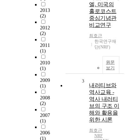
엘, 미국의
2013
홀로코스트
(2)
중심기념관
비교연구
2012
(2)
최호근
한국연구재
2011
단(NRF)
(1)
2010
원문
(1)
보기
2009
3
내러티브와
(1)
역사교육 -
2008
역사 내러티
(2)
브의 구조 이
해와 활용을
2007
위한 시론
(1)
최호근
2006
NRF
(1)