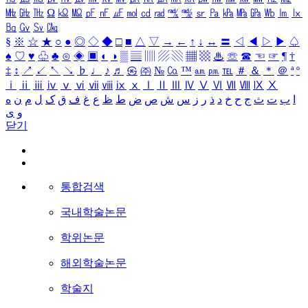
㎒
㎓
㎔
Ω
㏀
㏁
㎊
㎋
㎌
㏖
㏅
㎭
㎮
㎯
㏛
㎩
㎪
㎫
㎬
㏝
㏐
㏓
㏃
㏉
㏜
㏆
§
※
☆
★
○
●
◎
◇
◆
□
■
△
▽
→
←
↑
↓
↔
〓
◁
◀
▷
▶
♤
♠
♡
♥
♧
♣
⊙
◈
▣
◐
◑
▒
▤
▥
▨
▧
▦
▩
♨
☏
☎
☜
☞
¶
†
‡
↕
↗
↙
↖
↘
♭
♩
♪
♬
㉿
㈜
№
㏇
™
㏂
㏘
℡
＃
＆
＊
＠
ª
º
ⅰ
ⅱ
ⅲ
ⅳ
ⅴ
ⅵ
ⅶ
ⅷ
ⅸ
ⅹ
Ⅰ
Ⅱ
Ⅲ
Ⅳ
Ⅴ
Ⅵ
Ⅶ
Ⅷ
Ⅸ
Ⅹ
ا
ب
ت
ث
ج
ح
خ
د
ذ
ر
ز
س
ش
ص
ض
ط
ظ
ع
غ
ف
ق
ک
ل
م
ن
ه
و
ی
닫기
통합검색
국내학술논문
학위논문
해외학술논문
학술지