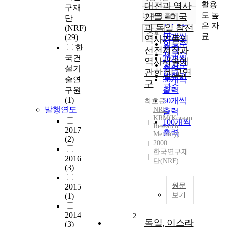
정확도
활용
대전과 역사
구재
순
도 높
10개씩 출력
가들 - 미국
단
내림차순
인기도
은 자
과 독일 참전
(NRF)
순
조회
료
10개씩
(29)
역사가들의
연도순
한
출력
선전저작과
제목순
국건
20개씩
역사서술에
저자순
설기
출력
관한 비교연
발행기
술연
30개씩
구
관순
구원
출력
(1)
50개씩
최호근
발행연도
NRF
출력
KRM(Korean
100개씩
Research
2017
출력
Memory)
(2)
2000
한국연구재
2016
단(NRF)
(3)
원문
2015
보기
(1)
2014
2
독일, 이스라
(3)