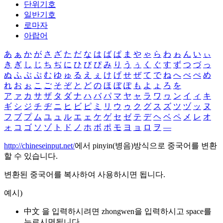
단위기호
일반기호
로마자
아랍어
あ
ぁ
か
が
さ
ざ
た
だ
な
は
ば
ぱ
ま
や
ゃ
ら
わ
ゎ
ん
い
ぃ
き
ぎ
し
じ
ち
ぢ
に
ひ
び
ぴ
み
り
う
ぅ
く
ぐ
す
ず
つ
づ
っ
ぬ
ふ
ぶ
ぷ
む
ゆ
ゅ
る
え
ぇ
け
げ
せ
ぜ
て
で
ね
へ
べ
ぺ
め
れ
お
ぉ
こ
ご
そ
ぞ
と
ど
の
ほ
ぼ
ぽ
も
よ
ょ
ろ
を
ア
ァ
カ
サ
ザ
タ
ダ
ナ
ハ
バ
パ
マ
ヤ
ャ
ラ
ワ
ヮ
ン
イ
ィ
キ
ギ
シ
ジ
チ
ヂ
ニ
ヒ
ビ
ピ
ミ
リ
ウ
ゥ
ク
グ
ス
ズ
ツ
ヅ
ッ
ヌ
フ
ブ
プ
ム
ユ
ュ
ル
エ
ェ
ケ
ゲ
セ
ゼ
テ
デ
ヘ
ベ
ペ
メ
レ
オ
ォ
コ
ゴ
ソ
ゾ
ト
ド
ノ
ホ
ボ
ポ
モ
ヨ
ョ
ロ
ヲ
―
http://chineseinput.net/
에서 pinyin(병음)방식으로 중국어를 변환
할 수 있습니다.
변환된 중국어를 복사하여 사용하시면 됩니다.
예시)
中文 을 입력하시려면
zhongwen
을 입력하시고 space를
누르시면됩니다.