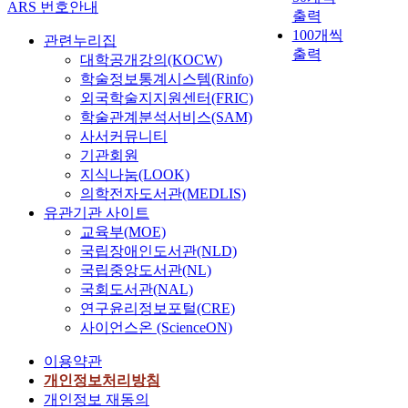
ARS 번호안내
출력
100개씩
관련누리집
출력
대학공개강의(KOCW)
학술정보통계시스템(Rinfo)
외국학술지지원센터(FRIC)
학술관계분석서비스(SAM)
사서커뮤니티
기관회원
지식나눔(LOOK)
의학전자도서관(MEDLIS)
유관기관 사이트
교육부(MOE)
국립장애인도서관(NLD)
국립중앙도서관(NL)
국회도서관(NAL)
연구윤리정보포털(CRE)
사이언스온 (ScienceON)
이용약관
개인정보처리방침
개인정보 재동의