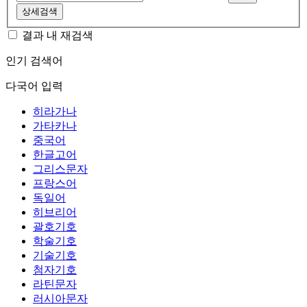
상세검색
결과 내 재검색
인기 검색어
다국어 입력
히라가나
가타카나
중국어
한글고어
그리스문자
프랑스어
독일어
히브리어
괄호기호
학술기호
기술기호
첨자기호
라틴문자
러시아문자