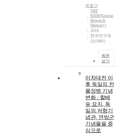
최호근
NRF
KRM(Korean
Research
Memory)
2016
한국연구재
단(NRF)
원문
보기
9
이차대전 이
후 독일의 전
몰장병 기념
변화 : 할베
숲 묘지, 독
일의 저항기
념관, 연방군
기념물을 중
심으로