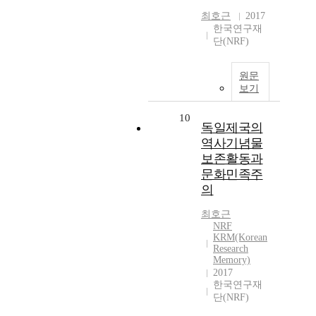
최호근
2017
한국연구재
단(NRF)
원문
보기
10
독일제국의
역사기념물
보존활동과
문화민족주
의
최호근
NRF
KRM(Korean
Research
Memory)
2017
한국연구재
단(NRF)