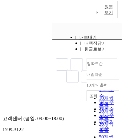
원문
보기
내보내기
내책장담기
한글로보기
정확도순
내림차순
정확도
순
10개씩 출력
내림차순
인기도
순
조회
10개씩
연도순
출력
제목순
20개씩
저자순
출력
고객센터 (평일: 09:00~18:00)
발행기
30개씩
관순
1599-3122
출력
50개씩