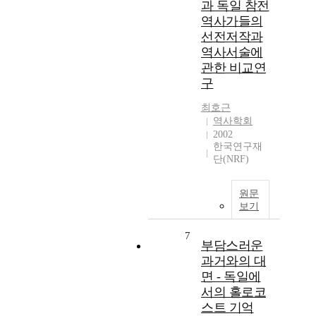
과 독일 참전
역사가들의
선전저작과
역사서술에
관한 비교연
구
최호근
역사학회
2002
한국연구재
단(NRF)
원문
보기
7
부담스러운
과거와의 대
면 - 독일에
서의 홀로코
스트 기억