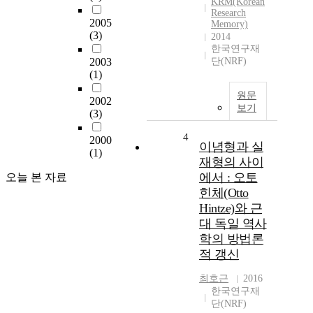
KRM(Korean
Research
2005
Memory)
(3)
2014
한국연구재
2003
단(NRF)
(1)
원문
2002
보기
(3)
4
2000
이념형과 실
(1)
재형의 사이
에서 : 오토
오늘 본 자료
힌체(Otto
Hintze)와 근
대 독일 역사
학의 방법론
적 갱신
최호근
2016
한국연구재
단(NRF)