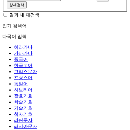
상세검색
결과 내 재검색
인기 검색어
다국어 입력
히라가나
가타카나
중국어
한글고어
그리스문자
프랑스어
독일어
히브리어
괄호기호
학술기호
기술기호
첨자기호
라틴문자
러시아문자