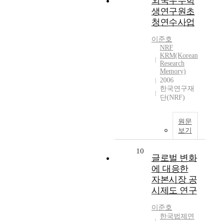
외국우수학
생연구원초
청연수사업
이준호
NRF
KRM(Korean
Research
Memory)
2006
한국연구재
단(NRF)
원문
보기
10
글로벌 변화
에 대응한
자본시장 공
시제도 연구
이준호
한국법제연