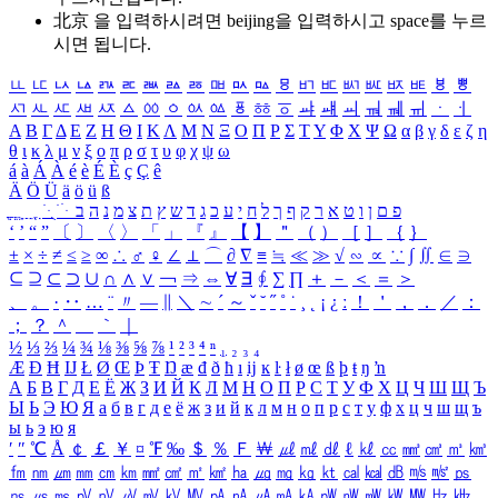
北京 을 입력하시려면
beijing
을 입력하시고 space를 누르
시면 됩니다.
ㅥ
ㅦ
ㅧ
ㅨ
ㅩ
ㅪ
ㅫ
ㅬ
ㅭ
ㅮ
ㅯ
ㅰ
ㅱ
ㅲ
ㅳ
ㅴ
ㅵ
ㅶ
ㅷ
ㅸ
ㅹ
ㅺ
ㅻ
ㅼ
ㅽ
ㅾ
ㅿ
ㆀ
ㆁ
ㆂ
ㆃ
ㆄ
ㆅ
ㆆ
ㆇ
ㆈ
ㆉ
ㆊ
ㆋ
ㆌ
ㆍ
ㆎ
Α
Β
Γ
Δ
Ε
Ζ
Η
Θ
Ι
Κ
Λ
Μ
Ν
Ξ
Ο
Π
Ρ
Σ
Τ
Υ
Φ
Χ
Ψ
Ω
α
β
γ
δ
ε
ζ
η
θ
ι
κ
λ
μ
ν
ξ
ο
π
ρ
σ
τ
υ
φ
χ
ψ
ω
á
à
Á
À
é
è
É
È
ç
Ç
ê
Ä
Ö
Ü
ä
ö
ü
ß
ְ
ֳ
ֲ
ֱ
ָ
ַ
ֵ
ֶ
ִ
ֹ
ּ
ֻ
ׂ
ׁ
ּ
ב
ה
נ
מ
צ
ת
ץ
ש
ד
ג
כ
ע
י
ח
ל
ך
ף
ק
ר
א
ט
ו
ן
ם
פ
‘
’
“
”
〔
〕
〈
〉
「
」
『
』
【
】
＂
（
）
［
］
｛
｝
±
×
÷
≠
≤
≥
∞
∴
♂
♀
∠
⊥
⌒
∂
∇
≡
≒
≪
≫
√
∽
∝
∵
∫
∬
∈
∋
⊆
⊇
⊂
⊃
∪
∩
∧
∨
￢
⇒
⇔
∀
∃
∮
∑
∏
＋
－
＜
＝
＞
、
。
·
‥
…
¨
〃
―
∥
＼
∼
´
～
ˇ
˘
˝
˚
˙
¸
˛
¡
¿
ː
！
＇
，
．
／
：
；
？
＾
＿
｀
｜
½
⅓
⅔
¼
¾
⅛
⅜
⅝
⅞
¹
²
³
⁴
ⁿ
₁
₂
₃
₄
Æ
Ð
Ħ
Ĳ
Ł
Ø
Œ
Þ
Ŧ
Ŋ
æ
đ
ð
ħ
ı
ĳ
ĸ
ŀ
ł
ø
œ
ß
þ
ŧ
ŋ
ŉ
А
Б
В
Г
Д
Е
Ё
Ж
З
И
Й
К
Л
М
Н
О
П
Р
С
Т
У
Ф
Х
Ц
Ч
Ш
Щ
Ъ
Ы
Ь
Э
Ю
Я
а
б
в
г
д
е
ё
ж
з
и
й
к
л
м
н
о
п
р
с
т
у
ф
х
ц
ч
ш
щ
ъ
ы
ь
э
ю
я
′
″
℃
Å
￠
￡
￥
¤
℉
‰
＄
％
Ｆ
￦
㎕
㎖
㎗
ℓ
㎘
㏄
㎣
㎤
㎥
㎦
㎙
㎚
㎛
㎜
㎝
㎞
㎟
㎠
㎡
㎢
㏊
㎍
㎎
㎏
㏏
㎈
㎉
㏈
㎧
㎨
㎰
㎱
㎲
㎳
㎴
㎵
㎶
㎷
㎸
㎹
㎀
㎁
㎂
㎃
㎄
㎺
㎻
㎽
㎾
㎿
㎐
㎑