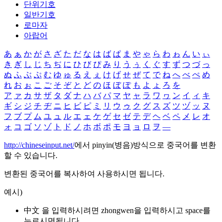
단위기호
일반기호
로마자
아랍어
あ
ぁ
か
が
さ
ざ
た
だ
な
は
ば
ぱ
ま
や
ゃ
ら
わ
ゎ
ん
い
ぃ
き
ぎ
し
じ
ち
ぢ
に
ひ
び
ぴ
み
り
う
ぅ
く
ぐ
す
ず
つ
づ
っ
ぬ
ふ
ぶ
ぷ
む
ゆ
ゅ
る
え
ぇ
け
げ
せ
ぜ
て
で
ね
へ
べ
ぺ
め
れ
お
ぉ
こ
ご
そ
ぞ
と
ど
の
ほ
ぼ
ぽ
も
よ
ょ
ろ
を
ア
ァ
カ
サ
ザ
タ
ダ
ナ
ハ
バ
パ
マ
ヤ
ャ
ラ
ワ
ヮ
ン
イ
ィ
キ
ギ
シ
ジ
チ
ヂ
ニ
ヒ
ビ
ピ
ミ
リ
ウ
ゥ
ク
グ
ス
ズ
ツ
ヅ
ッ
ヌ
フ
ブ
プ
ム
ユ
ュ
ル
エ
ェ
ケ
ゲ
セ
ゼ
テ
デ
ヘ
ベ
ペ
メ
レ
オ
ォ
コ
ゴ
ソ
ゾ
ト
ド
ノ
ホ
ボ
ポ
モ
ヨ
ョ
ロ
ヲ
―
http://chineseinput.net/
에서 pinyin(병음)방식으로 중국어를 변환
할 수 있습니다.
변환된 중국어를 복사하여 사용하시면 됩니다.
예시)
中文 을 입력하시려면
zhongwen
을 입력하시고 space를
누르시면됩니다.