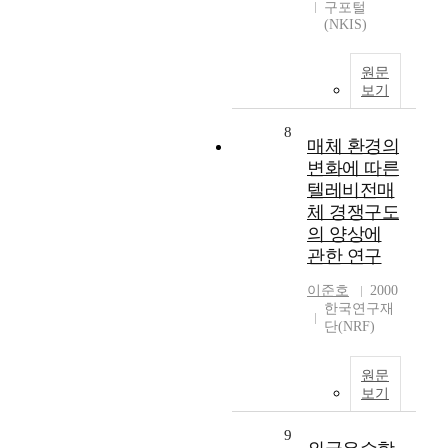
구포털
(NKIS)
원문
보기
8
매체 환경의
변화에 따른
텔레비전매
체 경쟁구도
의 양상에
관한 연구
이준호
2000
한국연구재
단(NRF)
원문
보기
9