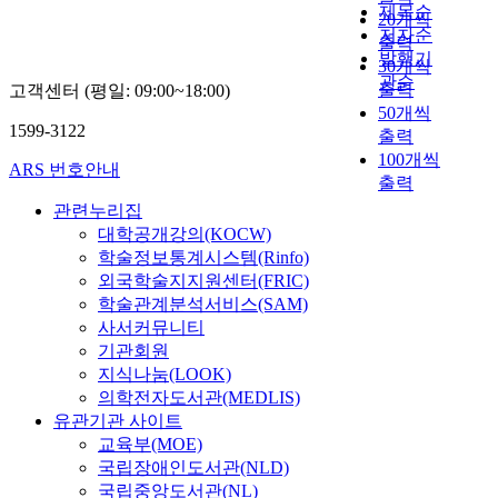
제목순
20개씩
저자순
출력
발행기
30개씩
관순
출력
고객센터 (평일: 09:00~18:00)
50개씩
1599-3122
출력
100개씩
ARS 번호안내
출력
관련누리집
대학공개강의(KOCW)
학술정보통계시스템(Rinfo)
외국학술지지원센터(FRIC)
학술관계분석서비스(SAM)
사서커뮤니티
기관회원
지식나눔(LOOK)
의학전자도서관(MEDLIS)
유관기관 사이트
교육부(MOE)
국립장애인도서관(NLD)
국립중앙도서관(NL)