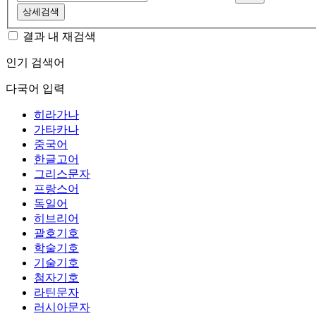
상세검색
결과 내 재검색
인기 검색어
다국어 입력
히라가나
가타카나
중국어
한글고어
그리스문자
프랑스어
독일어
히브리어
괄호기호
학술기호
기술기호
첨자기호
라틴문자
러시아문자