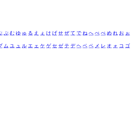
ぶ
ぷ
む
ゆ
ゅ
る
え
ぇ
け
げ
せ
ぜ
て
で
ね
へ
べ
ぺ
め
れ
お
ぉ
プ
ム
ユ
ュ
ル
エ
ェ
ケ
ゲ
セ
ゼ
テ
デ
ヘ
ベ
ペ
メ
レ
オ
ォ
コ
ゴ