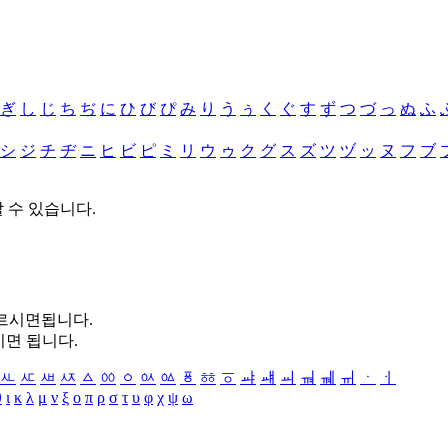
ぎ
し
じ
ち
ぢ
に
ひ
び
ぴ
み
り
う
ぅ
く
ぐ
す
ず
つ
づ
っ
ぬ
ふ
シ
ジ
チ
ヂ
ニ
ヒ
ビ
ピ
ミ
リ
ウ
ゥ
ク
グ
ス
ズ
ツ
ヅ
ッ
ヌ
フ
ブ
할 수 있습니다.
누르시면됩니다.
시면 됩니다.
ㅻ
ㅼ
ㅽ
ㅾ
ㅿ
ㆀ
ㆁ
ㆂ
ㆃ
ㆄ
ㆅ
ㆆ
ㆇ
ㆈ
ㆉ
ㆊ
ㆋ
ㆌ
ㆍ
ㆎ
θ
ι
κ
λ
μ
ν
ξ
ο
π
ρ
σ
τ
υ
φ
χ
ψ
ω