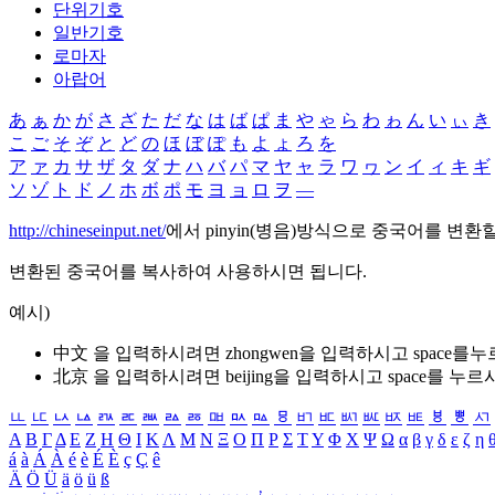
단위기호
일반기호
로마자
아랍어
あ
ぁ
か
が
さ
ざ
た
だ
な
は
ば
ぱ
ま
や
ゃ
ら
わ
ゎ
ん
い
ぃ
き
こ
ご
そ
ぞ
と
ど
の
ほ
ぼ
ぽ
も
よ
ょ
ろ
を
ア
ァ
カ
サ
ザ
タ
ダ
ナ
ハ
バ
パ
マ
ヤ
ャ
ラ
ワ
ヮ
ン
イ
ィ
キ
ギ
ソ
ゾ
ト
ド
ノ
ホ
ボ
ポ
モ
ヨ
ョ
ロ
ヲ
―
http://chineseinput.net/
에서 pinyin(병음)방식으로 중국어를 변환
변환된 중국어를 복사하여 사용하시면 됩니다.
예시)
中文 을 입력하시려면
zhongwen
을 입력하시고 space를
北京 을 입력하시려면
beijing
을 입력하시고 space를 누르
ㅥ
ㅦ
ㅧ
ㅨ
ㅩ
ㅪ
ㅫ
ㅬ
ㅭ
ㅮ
ㅯ
ㅰ
ㅱ
ㅲ
ㅳ
ㅴ
ㅵ
ㅶ
ㅷ
ㅸ
ㅹ
ㅺ
Α
Β
Γ
Δ
Ε
Ζ
Η
Θ
Ι
Κ
Λ
Μ
Ν
Ξ
Ο
Π
Ρ
Σ
Τ
Υ
Φ
Χ
Ψ
Ω
α
β
γ
δ
ε
ζ
η
á
à
Á
À
é
è
É
È
ç
Ç
ê
Ä
Ö
Ü
ä
ö
ü
ß