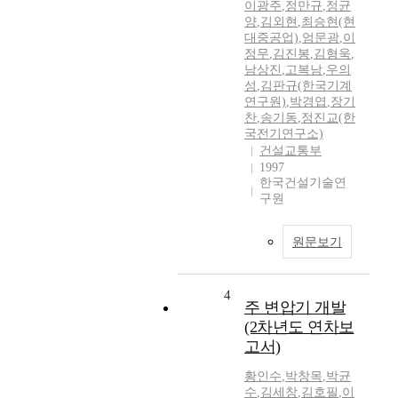
이광주
,
정만규
,
정균
양
,
김외현
,
최승현(현
대중공업)
,
엄문광
,
이
정무
,
김진봉
,
김형욱
,
남상진
,
고복남
,
우의
성
,
김판규(한국기계
연구원)
,
박경엽
,
장기
찬
,
송기동
,
정진교(한
국전기연구소)
건설교통부
1997
한국건설기술연
구원
원문보기
4
주 변압기 개발
(2차년도 연차보
고서)
황인수
,
박창목
,
박균
수
,
김세창
,
김호필
,
이