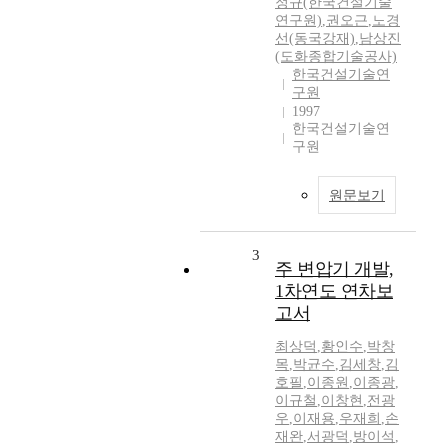
정규(한국건설기술
연구원)
,
권오근
,
노경
선(동국강재)
,
남상진
(도화종합기술공사)
한국건설기술연
구원
1997
한국건설기술연
구원
원문보기
3
주 변압기 개발,
1차연도 연차보
고서
최상덕
,
황인수
,
박창
목
,
박균수
,
김세창
,
김
호필
,
이종원
,
이종광
,
이규철
,
이창현
,
전광
우
,
이재용
,
우재희
,
손
재완
,
서광덕
,
방이석
,