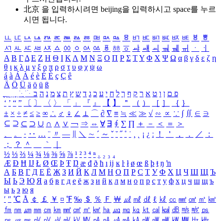
北京 을 입력하시려면
beijing
을 입력하시고 space를 누르
시면 됩니다.
ㅥ
ㅦ
ㅧ
ㅨ
ㅩ
ㅪ
ㅫ
ㅬ
ㅭ
ㅮ
ㅯ
ㅰ
ㅱ
ㅲ
ㅳ
ㅴ
ㅵ
ㅶ
ㅷ
ㅸ
ㅹ
ㅺ
ㅻ
ㅼ
ㅽ
ㅾ
ㅿ
ㆀ
ㆁ
ㆂ
ㆃ
ㆄ
ㆅ
ㆆ
ㆇ
ㆈ
ㆉ
ㆊ
ㆋ
ㆌ
ㆍ
ㆎ
Α
Β
Γ
Δ
Ε
Ζ
Η
Θ
Ι
Κ
Λ
Μ
Ν
Ξ
Ο
Π
Ρ
Σ
Τ
Υ
Φ
Χ
Ψ
Ω
α
β
γ
δ
ε
ζ
η
θ
ι
κ
λ
μ
ν
ξ
ο
π
ρ
σ
τ
υ
φ
χ
ψ
ω
á
à
Á
À
é
è
É
È
ç
Ç
ê
Ä
Ö
Ü
ä
ö
ü
ß
ְ
ֳ
ֲ
ֱ
ָ
ַ
ֵ
ֶ
ִ
ֹ
ּ
ֻ
ׂ
ׁ
ּ
ב
ה
נ
מ
צ
ת
ץ
ש
ד
ג
כ
ע
י
ח
ל
ך
ף
ק
ר
א
ט
ו
ן
ם
פ
‘
’
“
”
〔
〕
〈
〉
「
」
『
』
【
】
＂
（
）
［
］
｛
｝
±
×
÷
≠
≤
≥
∞
∴
♂
♀
∠
⊥
⌒
∂
∇
≡
≒
≪
≫
√
∽
∝
∵
∫
∬
∈
∋
⊆
⊇
⊂
⊃
∪
∩
∧
∨
￢
⇒
⇔
∀
∃
∮
∑
∏
＋
－
＜
＝
＞
、
。
·
‥
…
¨
〃
―
∥
＼
∼
´
～
ˇ
˘
˝
˚
˙
¸
˛
¡
¿
ː
！
＇
，
．
／
：
；
？
＾
＿
｀
｜
½
⅓
⅔
¼
¾
⅛
⅜
⅝
⅞
¹
²
³
⁴
ⁿ
₁
₂
₃
₄
Æ
Ð
Ħ
Ĳ
Ł
Ø
Œ
Þ
Ŧ
Ŋ
æ
đ
ð
ħ
ı
ĳ
ĸ
ŀ
ł
ø
œ
ß
þ
ŧ
ŋ
ŉ
А
Б
В
Г
Д
Е
Ё
Ж
З
И
Й
К
Л
М
Н
О
П
Р
С
Т
У
Ф
Х
Ц
Ч
Ш
Щ
Ъ
Ы
Ь
Э
Ю
Я
а
б
в
г
д
е
ё
ж
з
и
й
к
л
м
н
о
п
р
с
т
у
ф
х
ц
ч
ш
щ
ъ
ы
ь
э
ю
я
′
″
℃
Å
￠
￡
￥
¤
℉
‰
＄
％
Ｆ
￦
㎕
㎖
㎗
ℓ
㎘
㏄
㎣
㎤
㎥
㎦
㎙
㎚
㎛
㎜
㎝
㎞
㎟
㎠
㎡
㎢
㏊
㎍
㎎
㎏
㏏
㎈
㎉
㏈
㎧
㎨
㎰
㎱
㎲
㎳
㎴
㎵
㎶
㎷
㎸
㎹
㎀
㎁
㎂
㎃
㎄
㎺
㎻
㎽
㎾
㎿
㎐
㎑