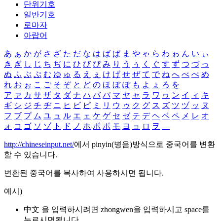
단위기호
일반기호
로마자
아랍어
あ
ぁ
か
が
さ
ざ
た
だ
な
は
ば
ぱ
ま
や
ゃ
ら
わ
ゎ
ん
い
ぃ
き
ぎ
し
じ
ち
ぢ
に
ひ
び
ぴ
み
り
う
ぅ
く
ぐ
す
ず
つ
づ
っ
ぬ
ふ
ぶ
ぷ
む
ゆ
ゅ
る
え
ぇ
け
げ
せ
ぜ
て
で
ね
へ
べ
ぺ
め
れ
お
ぉ
こ
ご
そ
ぞ
と
ど
の
ほ
ぼ
ぽ
も
よ
ょ
ろ
を
ア
ァ
カ
サ
ザ
タ
ダ
ナ
ハ
バ
パ
マ
ヤ
ャ
ラ
ワ
ヮ
ン
イ
ィ
キ
ギ
シ
ジ
チ
ヂ
ニ
ヒ
ビ
ピ
ミ
リ
ウ
ゥ
ク
グ
ス
ズ
ツ
ヅ
ッ
ヌ
フ
ブ
プ
ム
ユ
ュ
ル
エ
ェ
ケ
ゲ
セ
ゼ
テ
デ
ヘ
ベ
ペ
メ
レ
オ
ォ
コ
ゴ
ソ
ゾ
ト
ド
ノ
ホ
ボ
ポ
モ
ヨ
ョ
ロ
ヲ
―
http://chineseinput.net/
에서 pinyin(병음)방식으로 중국어를 변환
할 수 있습니다.
변환된 중국어를 복사하여 사용하시면 됩니다.
예시)
中文 을 입력하시려면
zhongwen
을 입력하시고 space를
누르시면됩니다.