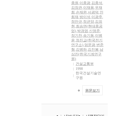
종원
,
이종광
,
김종석
,
김장관
,
이재용
,
우재
희
,
손재완
,
서광덕
,
안
희재
,
방이석
,
이광주
,
정만규
,
정균양
,
김외
현
,
최승면(현대중공
업)
,
박경엽
,
신영준
,
장기찬
,
송기동
,
이병
윤
,
정진교(한국전기
연구소)
,
엄문광
,
변준
형
,
김병하
,
김진봉
,
남
상진(한국기계연구
원)
건설교통부
1998
한국건설기술연
구원
원문보기