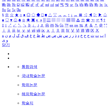
㎒
㎓
㎔
Ω
㏀
㏁
㎊
㎋
㎌
㏖
㏅
㎭
㎮
㎯
㏛
㎩
㎪
㎫
㎬
㏝
㏐
㏓
㏃
㏉
㏜
㏆
§
※
☆
★
○
●
◎
◇
◆
□
■
△
▽
→
←
↑
↓
↔
〓
◁
◀
▷
▶
♤
♠
♡
♥
♧
♣
⊙
◈
▣
◐
◑
▒
▤
▥
▨
▧
▦
▩
♨
☏
☎
☜
☞
¶
†
‡
↕
↗
↙
↖
↘
♭
♩
♪
♬
㉿
㈜
№
㏇
™
㏂
㏘
℡
＃
＆
＊
＠
ª
º
ⅰ
ⅱ
ⅲ
ⅳ
ⅴ
ⅵ
ⅶ
ⅷ
ⅸ
ⅹ
Ⅰ
Ⅱ
Ⅲ
Ⅳ
Ⅴ
Ⅵ
Ⅶ
Ⅷ
Ⅸ
Ⅹ
ا
ب
ت
ث
ج
ح
خ
د
ذ
ر
ز
س
ش
ص
ض
ط
ظ
ع
غ
ف
ق
ک
ل
م
ن
ه
و
ی
닫기
통합검색
국내학술논문
학위논문
해외학술논문
학술지