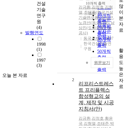
로
순
건설
10개씩 출력
내림차순
많
인기도
김긍환
,
김정호
,
김형
기술
이
열
,
조태준(한국건설
순
조회
10개씩
연구
기술연구원)
,
권오근
,
본
연도순
출력
원
노경선(동국강재)
,
남
자
제목순
(4)
20개씩
상진(도화종합기술
료
저자순
발행연도
공사)
출력
발행기
동국강재
1997
30개씩
관순
한국건설기술연
1998
출력
구원
(1)
활
50개씩
용
출력
1997
도
원문보기
100개씩
(3)
높
출력
은
오늘 본 자료
2
자
리프리스트레스
료
트 프리플렉스
합성형교의 설
계, 제작 및 시공
지침서(안)
김긍환
,
김정호
,
황윤
국
,
김형열
,
조태준
,
박