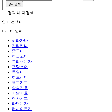
상세검색
결과 내 재검색
인기 검색어
다국어 입력
히라가나
가타카나
중국어
한글고어
그리스문자
프랑스어
독일어
히브리어
괄호기호
학술기호
기술기호
첨자기호
라틴문자
러시아문자