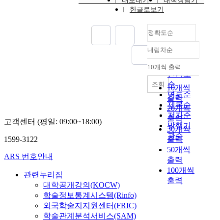
내보내기
내책장담기
한글로보기
정확도순
내림차순
정확도
순
10개씩 출력
내림차순
인기도
순
조회
10개씩
연도순
출력
제목순
20개씩
저자순
출력
고객센터 (평일: 09:00~18:00)
발행기
30개씩
관순
1599-3122
출력
50개씩
ARS 번호안내
출력
100개씩
관련누리집
출력
대학공개강의(KOCW)
학술정보통계시스템(Rinfo)
외국학술지지원센터(FRIC)
학술관계분석서비스(SAM)