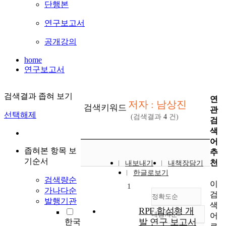
단행본
연구보고서
공개강의
home
연구보고서
검색결과 좁혀 보기
연
저자 : 남상진
검색키워드
관
선택해제
(검색결과
4
건)
검
색
어
좁혀본 항목 보
추
기순서
천
내보내기
내책장담기
한글로보기
검색량순
이
1
가나다순
검
정확도순
발행기관
색
RPF 합성형 개
내림차순
어
정확도
발 연구 보고서
한국