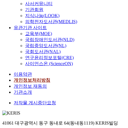
사서커뮤니티
기관회원
지식나눔(LOOK)
의학전자도서관(MEDLIS)
유관기관 사이트
교육부(MOE)
국립장애인도서관(NLD)
국립중앙도서관(NL)
국회도서관(NAL)
연구윤리정보포털(CRE)
사이언스온 (ScienceON)
이용약관
개인정보처리방침
개인정보 재동의
기관소개
저작물 게시중단요청
41061 대구광역시 동구 동내로 64(동내동1119) KERIS빌딩