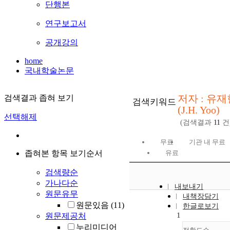
단행본
연구보고서
공개강의
home
국내학술논문
저자 : 유재
검색결과 좁혀 보기
검색키워드
(J.H. Yoo)
선택해제
(검색결과
11
건
무료
기관 내 무료
좁혀본 항목 보기순서
유료
검색량순
가나다순
내보내기
원문유무
내책장담기
원문있음
(11)
한글로보기
1
원문제공처
누리미디어