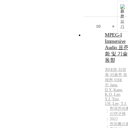
원
문
보
10
기
MPEG-I
Immersive
Audio 표
화 및 기술
동향
장대영
,
강경
옥
,
이용주
,
유
재현
,
이태
진
,
Jang,
D.Y.
,
Kang,
K.O.
,
Lee,
Y.
J.
,
Yoo
,
J.H.
,
Lee, T.
J.
한국전자
신연구원
2022
전자통신