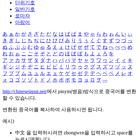
단위기호
일반기호
로마자
아랍어
あ
ぁ
か
が
さ
ざ
た
だ
な
は
ば
ぱ
ま
や
ゃ
ら
わ
ゎ
ん
い
ぃ
き
ぎ
し
じ
ち
ぢ
に
ひ
び
ぴ
み
り
う
ぅ
く
ぐ
す
ず
つ
づ
っ
ぬ
ふ
ぶ
ぷ
む
ゆ
ゅ
る
え
ぇ
け
げ
せ
ぜ
て
で
ね
へ
べ
ぺ
め
れ
お
ぉ
こ
ご
そ
ぞ
と
ど
の
ほ
ぼ
ぽ
も
よ
ょ
ろ
を
ア
ァ
カ
サ
ザ
タ
ダ
ナ
ハ
バ
パ
マ
ヤ
ャ
ラ
ワ
ヮ
ン
イ
ィ
キ
ギ
シ
ジ
チ
ヂ
ニ
ヒ
ビ
ピ
ミ
リ
ウ
ゥ
ク
グ
ス
ズ
ツ
ヅ
ッ
ヌ
フ
ブ
プ
ム
ユ
ュ
ル
エ
ェ
ケ
ゲ
セ
ゼ
テ
デ
ヘ
ベ
ペ
メ
レ
オ
ォ
コ
ゴ
ソ
ゾ
ト
ド
ノ
ホ
ボ
ポ
モ
ヨ
ョ
ロ
ヲ
―
http://chineseinput.net/
에서 pinyin(병음)방식으로 중국어를 변환
할 수 있습니다.
변환된 중국어를 복사하여 사용하시면 됩니다.
예시)
中文 을 입력하시려면
zhongwen
을 입력하시고 space를
누르시면됩니다.