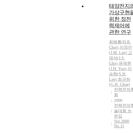
태양전지
가상구현
위한 정전
력제어에
관한 연구
최해룡(
H.
R.
Choi)
,
이정민
(
J.
M. Lee)
,
고
재석(
J.
S.
Gho)
,
유재현
(
J.H.
Yoo
)
,
이
승학(S.
H.
Lee)
,
최규하
(G.
H.
Choe)
전력전자
회
2000
전력전자
술대회 논
문집
Vol.2000
No.11