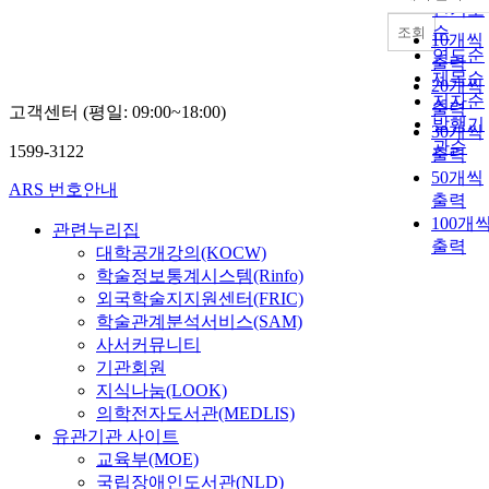
내림차
인기도
순
조회
10개씩
연도순
출력
제목순
20개씩
저자순
출력
고객센터 (평일: 09:00~18:00)
발행기
30개씩
관순
1599-3122
출력
50개씩
ARS 번호안내
출력
100개
관련누리집
출력
대학공개강의(KOCW)
학술정보통계시스템(Rinfo)
외국학술지지원센터(FRIC)
학술관계분석서비스(SAM)
사서커뮤니티
기관회원
지식나눔(LOOK)
의학전자도서관(MEDLIS)
유관기관 사이트
교육부(MOE)
국립장애인도서관(NLD)