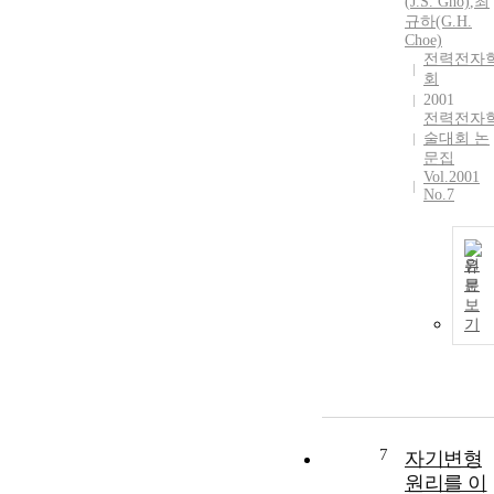
(
J.
S. Gho)
,
최
규하(G.
H.
Choe)
전력전자
회
2001
전력전자
술대회 논
문집
Vol.2001
No.7
원
문
보
기
7
자기변형
원리를 이