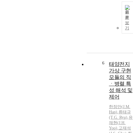
원
문
보
기
6
태양전지
가상 구현
모듈의 직
ㆍ병렬 특
성 해석 및
제어
한정만(
J.
M.
Han)
,
류태규
(T.G. Ryu)
,
유
재현
(
J.H.
Yoo
)
,
고재석