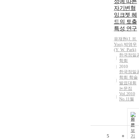
성에 따른
자기변형
잉크젯 헤
드의 토출
특성 연구
유재현
(
J.
H.
Yoo
)
,
박영우
(Y. W. Park)
한국정밀
학회
2010
한국정밀
학회 학술
발표대회
논문집
Vol.2010
No.11월
원
문
보
5
기