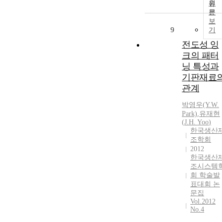
원
문
보
9
기
전도성 잉
크의 패터
닝 특성과
기판재료
관계
박영우(Y.W.
Park)
,
유재현
(
J.H.
Yoo
)
한국생산
조학회
2012
한국생산
조시스템
회 학술발
표대회 논
문집
Vol.2012
No.4