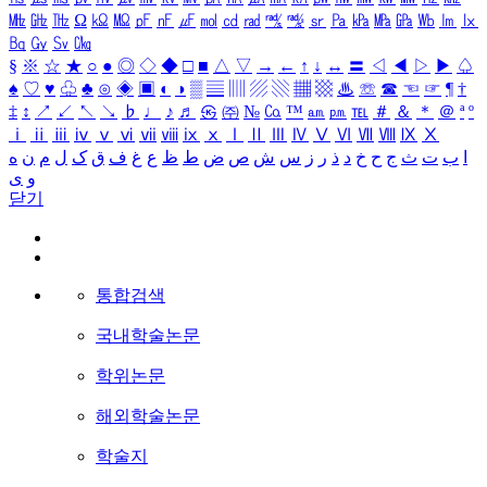
㎒
㎓
㎔
Ω
㏀
㏁
㎊
㎋
㎌
㏖
㏅
㎭
㎮
㎯
㏛
㎩
㎪
㎫
㎬
㏝
㏐
㏓
㏃
㏉
㏜
㏆
§
※
☆
★
○
●
◎
◇
◆
□
■
△
▽
→
←
↑
↓
↔
〓
◁
◀
▷
▶
♤
♠
♡
♥
♧
♣
⊙
◈
▣
◐
◑
▒
▤
▥
▨
▧
▦
▩
♨
☏
☎
☜
☞
¶
†
‡
↕
↗
↙
↖
↘
♭
♩
♪
♬
㉿
㈜
№
㏇
™
㏂
㏘
℡
＃
＆
＊
＠
ª
º
ⅰ
ⅱ
ⅲ
ⅳ
ⅴ
ⅵ
ⅶ
ⅷ
ⅸ
ⅹ
Ⅰ
Ⅱ
Ⅲ
Ⅳ
Ⅴ
Ⅵ
Ⅶ
Ⅷ
Ⅸ
Ⅹ
ا
ب
ت
ث
ج
ح
خ
د
ذ
ر
ز
س
ش
ص
ض
ط
ظ
ع
غ
ف
ق
ک
ل
م
ن
ه
و
ی
닫기
통합검색
국내학술논문
학위논문
해외학술논문
학술지