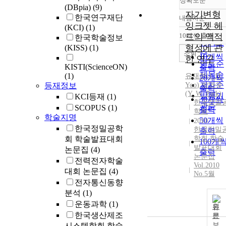
정확도순
(DBpia)
(9)
자기변형
한국연구재단
내림차순
정확도
잉크젯 헤
(KCI)
(1)
순
10개씩 출력
드의 액적
한국학술정보
내림차
인기도
형성에 관
(KISS)
(1)
순
조회
10개씩
한 연구
연도순
KISTI(ScienceON)
출력
제목순
(1)
유재현
(
J.
H.
20개씩
저자순
등재정보
Yoo
)
,
박영우
출력
(Y. W. Park)
발행기
KCI등재
(1)
30개씩
한국정밀
관순
SCOPUS
(1)
출력
학회
학술지명
50개씩
2010
한국정밀공학
한국정밀
출력
회 학술발표대회
학회 학술
100개
발표대회
논문집
(4)
출력
논문집
전력전자학술
Vol.2010
대회 논문집
(4)
No.5월
전자통신동향
분석
(1)
운동과학
(1)
원
한국생산제조
문
보
시스템학회 학술