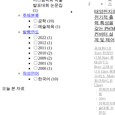
2
기
발표대회 논문집
(1)
태양전지
주제분류
전기적 출
공학
(10)
력 특성을
예술체육
(1)
갖는 PWM
발행연도
컨버터 설
2022
(1)
계 및 제어
2012
(1)
2011
(1)
유재현
(
J.H
2010
(2)
Yoo
)
,
한정만
(
J.
M Han)
,
류
2009
(2)
태규(T.G
2001
(3)
Ryu)
,
고재석
2000
(1)
(
J.
S Gho)
,
목
작성언어
수(
H.
S. Mok)
한국어
(10)
최규하(G.
H
Choe)
오늘 본 자료
전력전자
회
2001
전력전자
술대회 논
문집