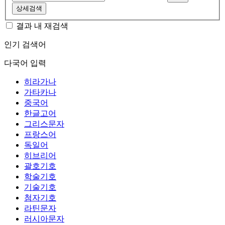
상세검색
결과 내 재검색
인기 검색어
다국어 입력
히라가나
가타카나
중국어
한글고어
그리스문자
프랑스어
독일어
히브리어
괄호기호
학술기호
기술기호
첨자기호
라틴문자
러시아문자