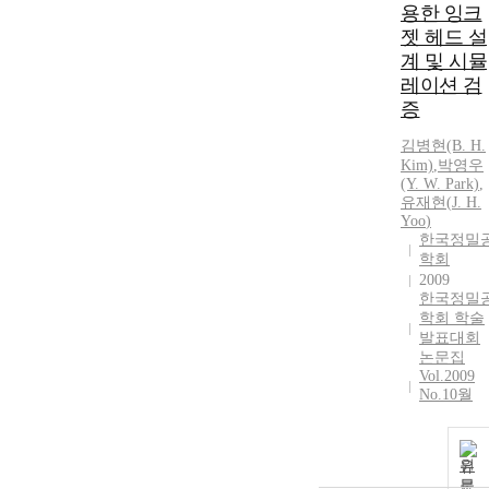
용한 잉크
젯 헤드 설
계 및 시뮬
레이션 검
증
김병현(B.
H.
Kim)
,
박영우
(Y. W. Park)
,
유재현
(
J.
H.
Yoo
)
한국정밀
학회
2009
한국정밀
학회 학술
발표대회
논문집
Vol.2009
No.10월
원
문