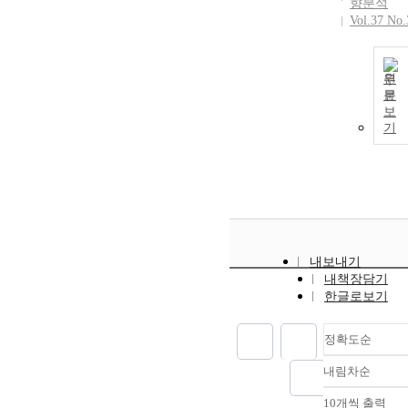
향분석
Vol.37 No.
원
문
보
기
내보내기
내책장담기
한글로보기
정확도순
내림차순
정확도
순
10개씩 출력