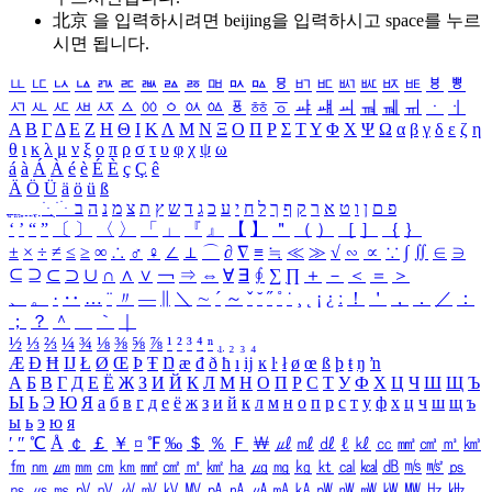
北京 을 입력하시려면
beijing
을 입력하시고 space를 누르
시면 됩니다.
ㅥ
ㅦ
ㅧ
ㅨ
ㅩ
ㅪ
ㅫ
ㅬ
ㅭ
ㅮ
ㅯ
ㅰ
ㅱ
ㅲ
ㅳ
ㅴ
ㅵ
ㅶ
ㅷ
ㅸ
ㅹ
ㅺ
ㅻ
ㅼ
ㅽ
ㅾ
ㅿ
ㆀ
ㆁ
ㆂ
ㆃ
ㆄ
ㆅ
ㆆ
ㆇ
ㆈ
ㆉ
ㆊ
ㆋ
ㆌ
ㆍ
ㆎ
Α
Β
Γ
Δ
Ε
Ζ
Η
Θ
Ι
Κ
Λ
Μ
Ν
Ξ
Ο
Π
Ρ
Σ
Τ
Υ
Φ
Χ
Ψ
Ω
α
β
γ
δ
ε
ζ
η
θ
ι
κ
λ
μ
ν
ξ
ο
π
ρ
σ
τ
υ
φ
χ
ψ
ω
á
à
Á
À
é
è
É
È
ç
Ç
ê
Ä
Ö
Ü
ä
ö
ü
ß
ְ
ֳ
ֲ
ֱ
ָ
ַ
ֵ
ֶ
ִ
ֹ
ּ
ֻ
ׂ
ׁ
ּ
ב
ה
נ
מ
צ
ת
ץ
ש
ד
ג
כ
ע
י
ח
ל
ך
ף
ק
ר
א
ט
ו
ן
ם
פ
‘
’
“
”
〔
〕
〈
〉
「
」
『
』
【
】
＂
（
）
［
］
｛
｝
±
×
÷
≠
≤
≥
∞
∴
♂
♀
∠
⊥
⌒
∂
∇
≡
≒
≪
≫
√
∽
∝
∵
∫
∬
∈
∋
⊆
⊇
⊂
⊃
∪
∩
∧
∨
￢
⇒
⇔
∀
∃
∮
∑
∏
＋
－
＜
＝
＞
、
。
·
‥
…
¨
〃
―
∥
＼
∼
´
～
ˇ
˘
˝
˚
˙
¸
˛
¡
¿
ː
！
＇
，
．
／
：
；
？
＾
＿
｀
｜
½
⅓
⅔
¼
¾
⅛
⅜
⅝
⅞
¹
²
³
⁴
ⁿ
₁
₂
₃
₄
Æ
Ð
Ħ
Ĳ
Ł
Ø
Œ
Þ
Ŧ
Ŋ
æ
đ
ð
ħ
ı
ĳ
ĸ
ŀ
ł
ø
œ
ß
þ
ŧ
ŋ
ŉ
А
Б
В
Г
Д
Е
Ё
Ж
З
И
Й
К
Л
М
Н
О
П
Р
С
Т
У
Ф
Х
Ц
Ч
Ш
Щ
Ъ
Ы
Ь
Э
Ю
Я
а
б
в
г
д
е
ё
ж
з
и
й
к
л
м
н
о
п
р
с
т
у
ф
х
ц
ч
ш
щ
ъ
ы
ь
э
ю
я
′
″
℃
Å
￠
￡
￥
¤
℉
‰
＄
％
Ｆ
￦
㎕
㎖
㎗
ℓ
㎘
㏄
㎣
㎤
㎥
㎦
㎙
㎚
㎛
㎜
㎝
㎞
㎟
㎠
㎡
㎢
㏊
㎍
㎎
㎏
㏏
㎈
㎉
㏈
㎧
㎨
㎰
㎱
㎲
㎳
㎴
㎵
㎶
㎷
㎸
㎹
㎀
㎁
㎂
㎃
㎄
㎺
㎻
㎽
㎾
㎿
㎐
㎑