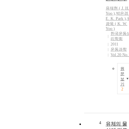
유재현
(
J.
H
Yoo
)
,
박은경 
E. K. Park )
,
광욱 ( K. W.
Yoo
)
한국운동
리학회
2011
운동과학
Vol.20 No.
원
문
보
기
2
4
유체의 물