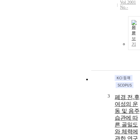
Vol.2001
No.-
원
문
보
기
3
폐경 전,후
여성의 운
동 및 음주
습관에 따
른 골밀도
와 체력에
관한 연구