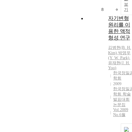
보
8
기
자기변형
원리를 이
용한 액적
형성 연구
김병현(B.
H.
Kim)
,
박영우
(Y. W. Park)
,
유재현
(
J.
H.
Yoo
)
한국정밀
학회
2009
한국정밀
학회 학술
발표대회
논문집
Vol.2009
No.6월