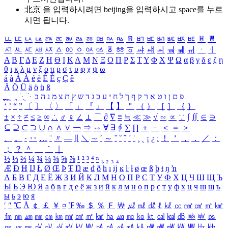
北京 을 입력하시려면
beijing
을 입력하시고 space를 누르
시면 됩니다.
ㅥ
ㅦ
ㅧ
ㅨ
ㅩ
ㅪ
ㅫ
ㅬ
ㅭ
ㅮ
ㅯ
ㅰ
ㅱ
ㅲ
ㅳ
ㅴ
ㅵ
ㅶ
ㅷ
ㅸ
ㅹ
ㅺ
ㅻ
ㅼ
ㅽ
ㅾ
ㅿ
ㆀ
ㆁ
ㆂ
ㆃ
ㆄ
ㆅ
ㆆ
ㆇ
ㆈ
ㆉ
ㆊ
ㆋ
ㆌ
ㆍ
ㆎ
Α
Β
Γ
Δ
Ε
Ζ
Η
Θ
Ι
Κ
Λ
Μ
Ν
Ξ
Ο
Π
Ρ
Σ
Τ
Υ
Φ
Χ
Ψ
Ω
α
β
γ
δ
ε
ζ
η
θ
ι
κ
λ
μ
ν
ξ
ο
π
ρ
σ
τ
υ
φ
χ
ψ
ω
á
à
Á
À
é
è
É
È
ç
Ç
ê
Ä
Ö
Ü
ä
ö
ü
ß
ְ
ֳ
ֲ
ֱ
ָ
ַ
ֵ
ֶ
ִ
ֹ
ּ
ֻ
ׂ
ׁ
ּ
ב
ה
נ
מ
צ
ת
ץ
ש
ד
ג
כ
ע
י
ח
ל
ך
ף
ק
ר
א
ט
ו
ן
ם
פ
‘
’
“
”
〔
〕
〈
〉
「
」
『
』
【
】
＂
（
）
［
］
｛
｝
±
×
÷
≠
≤
≥
∞
∴
♂
♀
∠
⊥
⌒
∂
∇
≡
≒
≪
≫
√
∽
∝
∵
∫
∬
∈
∋
⊆
⊇
⊂
⊃
∪
∩
∧
∨
￢
⇒
⇔
∀
∃
∮
∑
∏
＋
－
＜
＝
＞
、
。
·
‥
…
¨
〃
―
∥
＼
∼
´
～
ˇ
˘
˝
˚
˙
¸
˛
¡
¿
ː
！
＇
，
．
／
：
；
？
＾
＿
｀
｜
½
⅓
⅔
¼
¾
⅛
⅜
⅝
⅞
¹
²
³
⁴
ⁿ
₁
₂
₃
₄
Æ
Ð
Ħ
Ĳ
Ł
Ø
Œ
Þ
Ŧ
Ŋ
æ
đ
ð
ħ
ı
ĳ
ĸ
ŀ
ł
ø
œ
ß
þ
ŧ
ŋ
ŉ
А
Б
В
Г
Д
Е
Ё
Ж
З
И
Й
К
Л
М
Н
О
П
Р
С
Т
У
Ф
Х
Ц
Ч
Ш
Щ
Ъ
Ы
Ь
Э
Ю
Я
а
б
в
г
д
е
ё
ж
з
и
й
к
л
м
н
о
п
р
с
т
у
ф
х
ц
ч
ш
щ
ъ
ы
ь
э
ю
я
′
″
℃
Å
￠
￡
￥
¤
℉
‰
＄
％
Ｆ
￦
㎕
㎖
㎗
ℓ
㎘
㏄
㎣
㎤
㎥
㎦
㎙
㎚
㎛
㎜
㎝
㎞
㎟
㎠
㎡
㎢
㏊
㎍
㎎
㎏
㏏
㎈
㎉
㏈
㎧
㎨
㎰
㎱
㎲
㎳
㎴
㎵
㎶
㎷
㎸
㎹
㎀
㎁
㎂
㎃
㎄
㎺
㎻
㎽
㎾
㎿
㎐
㎑