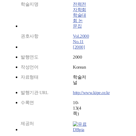
학술지명
전력전
자학회
학술대
회 논
문집
권호사항
Vol.2000
No.11
[2000]
발행연도
2000
작성언어
Korean
자료형태
학술저
널
발행기관 URL
http://www.kipe.or.kr
수록면
10-
13(4
쪽)
제공처
DBpia