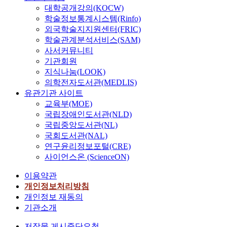
대학공개강의(KOCW)
학술정보통계시스템(Rinfo)
외국학술지지원센터(FRIC)
학술관계분석서비스(SAM)
사서커뮤니티
기관회원
지식나눔(LOOK)
의학전자도서관(MEDLIS)
유관기관 사이트
교육부(MOE)
국립장애인도서관(NLD)
국립중앙도서관(NL)
국회도서관(NAL)
연구윤리정보포털(CRE)
사이언스온 (ScienceON)
이용약관
개인정보처리방침
개인정보 재동의
기관소개
저작물 게시중단요청