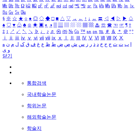
㎒
㎓
㎔
Ω
㏀
㏁
㎊
㎋
㎌
㏖
㏅
㎭
㎮
㎯
㏛
㎩
㎪
㎫
㎬
㏝
㏐
㏓
㏃
㏉
㏜
㏆
§
※
☆
★
○
●
◎
◇
◆
□
■
△
▽
→
←
↑
↓
↔
〓
◁
◀
▷
▶
♤
♠
♡
♥
♧
♣
⊙
◈
▣
◐
◑
▒
▤
▥
▨
▧
▦
▩
♨
☏
☎
☜
☞
¶
†
‡
↕
↗
↙
↖
↘
♭
♩
♪
♬
㉿
㈜
№
㏇
™
㏂
㏘
℡
＃
＆
＊
＠
ª
º
ⅰ
ⅱ
ⅲ
ⅳ
ⅴ
ⅵ
ⅶ
ⅷ
ⅸ
ⅹ
Ⅰ
Ⅱ
Ⅲ
Ⅳ
Ⅴ
Ⅵ
Ⅶ
Ⅷ
Ⅸ
Ⅹ
ا
ب
ت
ث
ج
ح
خ
د
ذ
ر
ز
س
ش
ص
ض
ط
ظ
ع
غ
ف
ق
ک
ل
م
ن
ه
و
ی
닫기
통합검색
국내학술논문
학위논문
해외학술논문
학술지