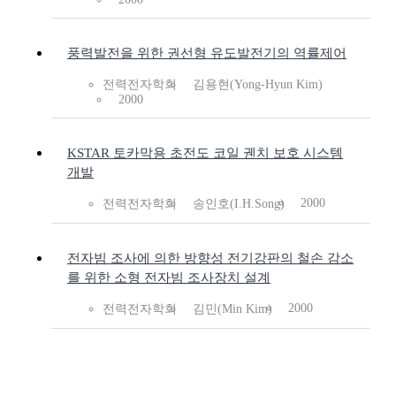
풍력발전을 위한 권선형 유도발전기의 역률제어
전력전자학회
김용현(Yong-Hyun Kim)
2000
KSTAR 토카막용 초전도 코일 궨치 보호 시스템
개발
2000
전력전자학회
송인호(I.H.Song)
전자빔 조사에 의한 방향성 전기강판의 철손 감소
를 위한 소형 전자빔 조사장치 설계
2000
전력전자학회
김민(Min Kim)