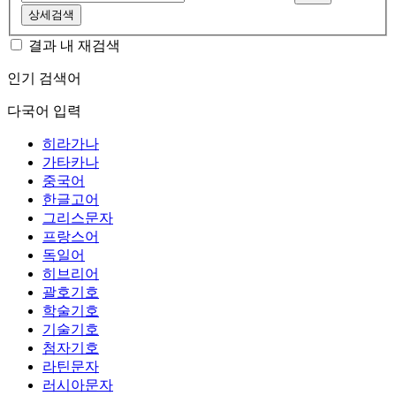
상세검색
결과 내 재검색
인기 검색어
다국어 입력
히라가나
가타카나
중국어
한글고어
그리스문자
프랑스어
독일어
히브리어
괄호기호
학술기호
기술기호
첨자기호
라틴문자
러시아문자