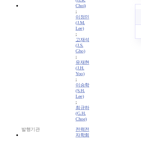
(H.R.
Choi)
;
이정민
(J.M.
Lee)
;
고재석
(J.S.
Gho)
;
유재현
(J.H.
Yoo)
;
이승학
(S.H.
Lee)
;
최규하
(G.H.
Choe)
발행기관
전력전
자학회