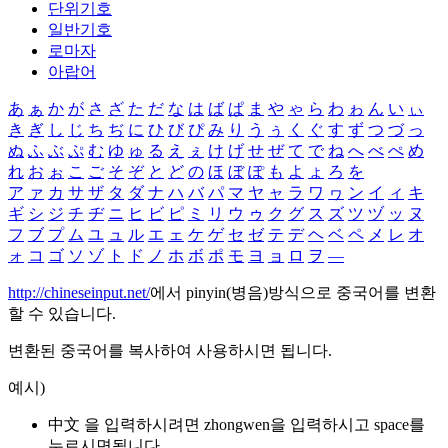
단위기호
일반기호
로마자
아랍어
あ
ぁ
か
が
さ
ざ
た
だ
な
は
ば
ぱ
ま
や
ゃ
ら
わ
ゎ
ん
い
ぃ
き
ぎ
し
じ
ち
ぢ
に
ひ
び
ぴ
み
り
う
ぅ
く
ぐ
す
ず
つ
づ
っ
ぬ
ふ
ぶ
ぷ
む
ゆ
ゅ
る
え
ぇ
け
げ
せ
ぜ
て
で
ね
へ
べ
ぺ
め
れ
お
ぉ
こ
ご
そ
ぞ
と
ど
の
ほ
ぼ
ぽ
も
よ
ょ
ろ
を
ア
ァ
カ
サ
ザ
タ
ダ
ナ
ハ
バ
パ
マ
ヤ
ャ
ラ
ワ
ヮ
ン
イ
ィ
キ
ギ
シ
ジ
チ
ヂ
ニ
ヒ
ビ
ピ
ミ
リ
ウ
ゥ
ク
グ
ス
ズ
ツ
ヅ
ッ
ヌ
フ
ブ
プ
ム
ユ
ュ
ル
エ
ェ
ケ
ゲ
セ
ゼ
テ
デ
ヘ
ベ
ペ
メ
レ
オ
ォ
コ
ゴ
ソ
ゾ
ト
ド
ノ
ホ
ボ
ポ
モ
ヨ
ョ
ロ
ヲ
―
http://chineseinput.net/
에서 pinyin(병음)방식으로 중국어를 변환
할 수 있습니다.
변환된 중국어를 복사하여 사용하시면 됩니다.
예시)
中文 을 입력하시려면
zhongwen
을 입력하시고 space를
누르시면됩니다.